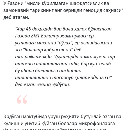
У Ғазони “мисли кўрилмаган шафқатсизлик ва
замонавий тарихнинг энг оғриқли геноцид саҳнаси”
деб атаган.
“Ҳар 45 дақиқада бир бола ҳалок бўлаётган
Ғазода БМТ Болалар жамғармаси ер
устидаги маконни “дўзах”, ер остидагисини
эса “болалар қабристони” деб
таърифламоқда. Урушларда номаълум аскар
атамаси ишлатилгани каби, бир кун келиб
бу ибора болаларга нисбатан
ишлатилишини тасаввур қилармидингиз?”
дея ёзган Эмина Эрдўған.
Эрдўған мактубида уруш руҳияти бутунлай эзган ва
кулишни унутиб қўйган болалар микрофонларга