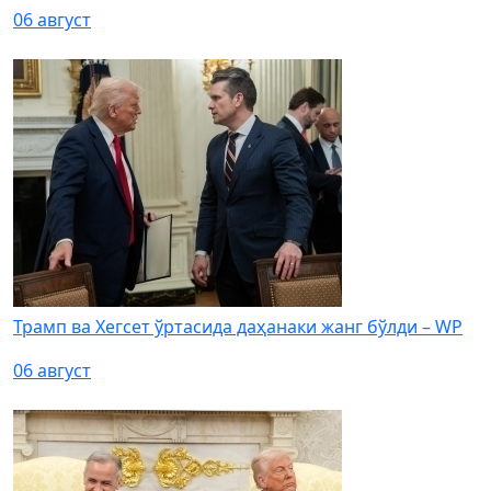
06 август
Трамп ва Хегсет ўртасида даҳанаки жанг бўлди – WP
06 август