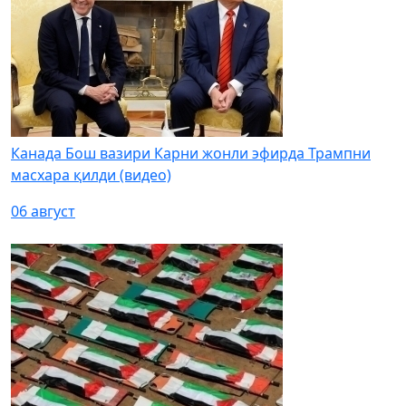
Канада Бош вазири Карни жонли эфирда Трампни
масхара қилди (видео)
06 август