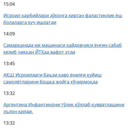
15:04
Исроил ҳарбийлари дўконга кирган фаластинлик ёш
болаларга куч ишлатди
14:09
Самарқандда юк машинаси ҳайдовчиси ёнғин сабаб
келиб чиққан ЙТҲда вафот этди
13:45
АҚШ Исроилдаги баъзи ҳаво ёнилғи қуйиш
самолётларини бошқа жойга кўчирмоқда
13:32
Аргентина Инфантинони тўлиқ қўллаб-қувватлашини
эълон қилди.
13:32