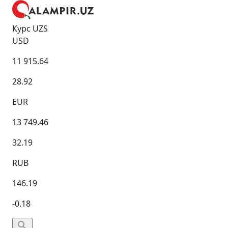
Курс UZS
USD
11 915.64
28.92
EUR
13 749.46
32.19
RUB
146.19
-0.18