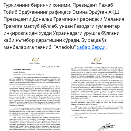
Туркиянинг биринчи хоними, Президент Ражаб
Тойиб Эрдўғаннинг рафиқаси Эмина Эрдўған АҚШ
Президенти Дональд Трампнинг рафиқаси Мелания
Трампга мактуб йўллаб, ундан Ғазодаги гуманитар
инқирозга ҳам худди Украинадаги урушга бўлгани
каби эътибор қаратишни сўради. Бу ҳақда ўз
манбаларига таяниб, “Anadolu”
хабар берди
.