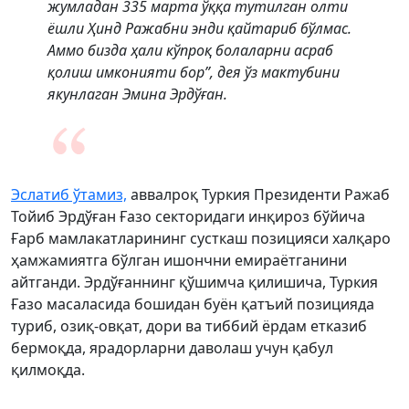
жумладан 335 марта ўққа тутилган олти
ёшли Ҳинд Ражабни энди қайтариб бўлмас.
Аммо бизда ҳали кўпроқ болаларни асраб
қолиш имконияти бор”, дея ўз мактубини
якунлаган Эмина Эрдўған.
Эслатиб ўтамиз,
аввалроқ Туркия Президенти Ражаб
Тойиб Эрдўған Ғазо секторидаги инқироз бўйича
Ғарб мамлакатларининг сусткаш позицияси халқаро
ҳамжамиятга бўлган ишончни емираётганини
айтганди. Эрдўғаннинг қўшимча қилишича, Туркия
Ғазо масаласида бошидан буён қатъий позицияда
туриб, озиқ-овқат, дори ва тиббий ёрдам етказиб
бермоқда, ярадорларни даволаш учун қабул
қилмоқда.