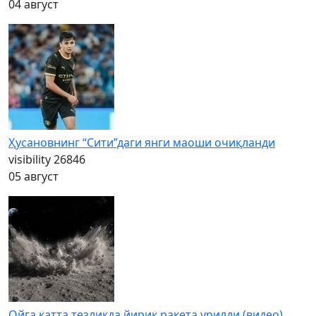
04 август
Ҳусановнинг “Сити”даги янги маоши очиқланди
visibility
26846
05 август
Ойга катта тезликда йирик ракета урилди (видео)