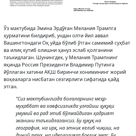
Ўз мактубида Эмина Эрдўған Мелания Трампга
ҳурматини билдириб, ундан олти йил аввал
Вашингтондаги Оқ уйда бўлиб ўтган самимий суҳбат
ва илиқ кутиб олишни ҳануз эслаб қолганини
таъкидлаган. Шунингдек, у Мелания Трампнинг
яқинда Россия Президенти Владимир Путинга
йўллаган хатини АҚШ биринчи хонимининг жорий
воқеаларга нисбатан сезгирлиги сифатида қайд
этган.
“Сиз мактубингизда болаларнинг меҳр-
муҳаббат ва хавфсизликда улғайиш ҳуқуқи
умумий ва рад этиб бўлмайдиган қадрият
эканини таъкидлагансиз. Бу ҳуқуқ на
география, на ирқ, на этник келиб чиқиш, на
диний гуруҳ, на идеологияга боғлиқ эмас. Бу