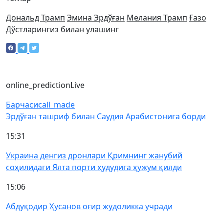
Дональд Трамп
Эмина Эрдўған
Мелания Трамп
Ғазо
Дўстларингиз билан улашинг
online_prediction
Live
Барчаси
call_made
Эрдўған ташриф билан Саудия Арабистонига борди
15:31
Украина денгиз дронлари Қримнинг жанубий
соҳилидаги Ялта порти ҳудудига ҳужум қилди
15:06
Абдуқодир Ҳусанов оғир жудоликка учради