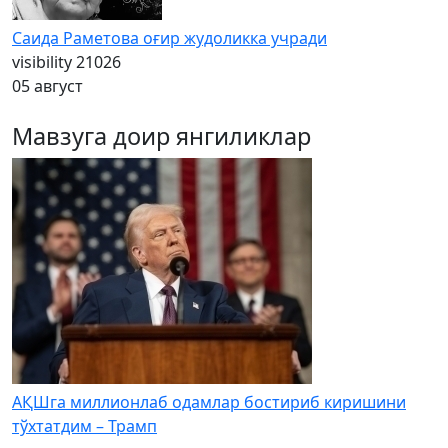
Саида Раметова оғир жудоликка учради
visibility
21026
05 август
Мавзуга доир янгиликлар
АҚШга миллионлаб одамлар бостириб киришини
тўхтатдим – Трамп