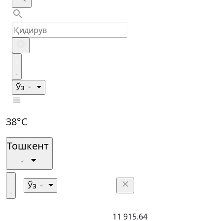
Ўз
38°C
Тошкент
Ўз
11 915.64