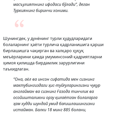
масъулиятнинг ифодаси бўлади”, деган
Туркиянинг биринчи хоними.
Шунингдек, у дунёнинг турли ҳудудларидаги
болаларнинг ҳаёти турлича қадрланишига қарши
бирлашишга чақирган ва халқаро ҳуқуқ
меъёрларини ҳамда умуминсоний қадриятларни
ҳимоя қилишда бирдамлик зарурлигини
таъкидлаган.
“Она, аёл ва инсон сифатида мен сизнинг
мактубингиздаги ҳис-туйғуларингизни чуқур
англайман ва сизнинг Ғазода тинчлик ва
осойишталикни орзу қилаётган болаларга
ҳам худди шундай умид бағишлашингизни
истайман. Балки 18 минг 885 болани,