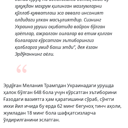
ҳуқуқдан маҳрум қилинган мазлумларни
қўллаб-қувватлаш эса аввало инсоният
олдидаги улкан масъулиятдир. Сизнинг
Украина уруши оқибатида вайрон бўлган
ҳаётлар, ажралган оилалар ва етим қолган
болаларга кўрсатган эътиборингиз
қалбларга умид бахш этди”, дея ёзган
Эрдўғаннинг аёли.
Эрдўған Мелания Трампдан Украинадаги урушда
ҳалок бўлган 648 бола учун кўрсатган эътиборини
Ғазодаги вазиятга ҳам қаратишини сўраб, сўнгги
икки йил ичида бу ерда 62 минг бегуноҳ тинч аҳоли,
жумладан 18 минг бола шафқатсизларча
ўлдирилганини эслатган.