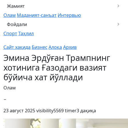
Жамият
Олам
Маданият-санъат
Интервью
Фойдали
Спорт
Таҳлил
Сайт хақида
Бизнес
Алоқа
Архив
Эмина Эрдўған Трампнинг
хотинига Ғазодаги вазият
бўйича хат йўллади
Олам
−
23 август 2025
visibility
5569
timer
3 дақиқа