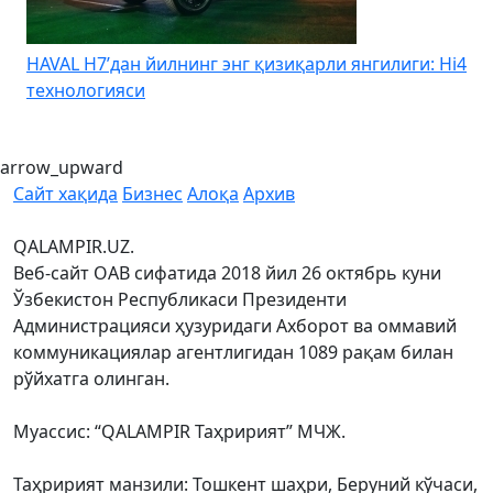
HAVAL H7’дан йилнинг энг қизиқарли янгилиги: Hi4
K
технологияси
arrow_upward
Сайт хақида
Бизнес
Алоқа
Архив
QALAMPIR.UZ.
Веб-сайт ОАВ сифатида 2018 йил 26 октябрь куни
Ўзбекистон Республикаси Президенти
Администрацияси ҳузуридаги Ахборот ва оммавий
коммуникациялар агентлигидан 1089 рақам билан
рўйхатга олинган.
Муассис: “QALAMPIR Таҳририят” МЧЖ.
Таҳририят манзили: Тошкент шаҳри, Беруний кўчаси,