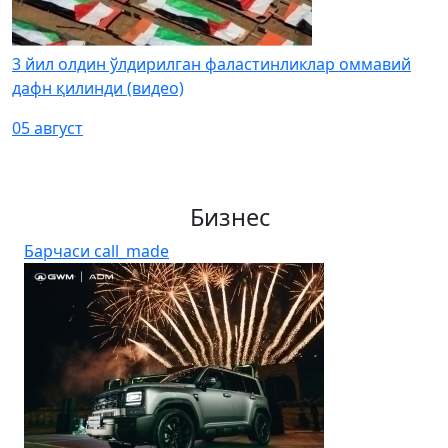
3 йил олдин ўлдирилган фаластинликлар оммавий
дафн қилинди (видео)
05 август
Бизнес
Барчаси
call_made