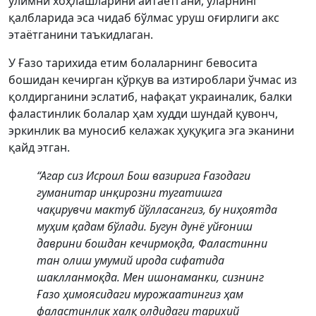
ўлимни хоҳлашларини айтаётгани, уларнинг
қалбларида эса чидаб бўлмас уруш оғирлиги акс
этаётганини таъкидлаган.
У Ғазо тарихида етим болаларнинг бевосита
бошидан кечирган қўрқув ва изтироблари ўчмас из
қолдирганини эслатиб, нафақат украиналик, балки
фаластинлик болалар ҳам худди шундай қувонч,
эркинлик ва муносиб келажак ҳуқуқига эга эканини
қайд этган.
“Агар сиз Исроил Бош вазирига Ғазодаги
гуманитар инқирозни тугатишга
чақирувчи мактуб йўлласангиз, бу ниҳоятда
муҳим қадам бўлади. Бугун дунё уйғониш
даврини бошдан кечирмоқда, Фаластинни
тан олиш умумий ирода сифатида
шаклланмоқда. Мен ишонаманки, сизнинг
Ғазо ҳимоясидаги мурожаатингиз ҳам
фаластинлик халқ олдидаги тарихий