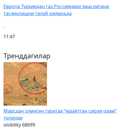
Европа Туркиядан газ Россияники эмаслигини
тасдиқлашни талаб қилмоқда
11:47
Тренддагилар
Марсдан олинган суратда “юраётган сирли одам”
топилди
visibility
68699