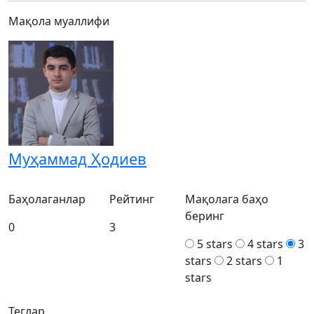
Мақола муаллифи
Муҳаммад Ҳодиев
Баҳолаганлар
Рейтинг
Мақолага баҳо
беринг
0
3
5 stars
4 stars
3
stars
2 stars
1
stars
Теглар