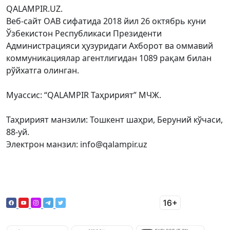
QALAMPIR.UZ.
Веб-сайт ОАВ сифатида 2018 йил 26 октябрь куни
Ўзбекистон Республикаси Президенти
Администрацияси ҳузуридаги Ахборот ва оммавий
коммуникациялар агентлигидан 1089 рақам билан
рўйхатга олинган.
Муассис: “QALAMPIR Таҳририят” МЧЖ.
Таҳририят манзили: Тошкент шаҳри, Беруний кўчаси,
88-уй.
Электрон манзил: info@qalampir.uz