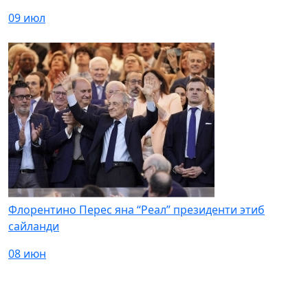
09 июл
Флорентино Перес яна “Реал” президенти этиб
сайланди
08 июн