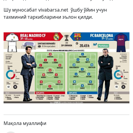
Шу муносабат vivabarsa.net ўшбу ўйин учун
тахминий таркибларини эълон қилди.
Мақола муаллифи