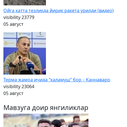
Ойга катта тезликда йирик ракета урилди (видео)
visibility
23779
05 август
Терма жамоа ичида “каламуш” бор – Каннаваро
visibility
23064
05 август
Мавзуга доир янгиликлар