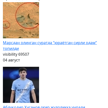
Марсдан олинган суратда “юраётган сирли одам”
топилди
visibility
69507
04 август
Абдуқодир Ҳусанов оғир жудоликка учради