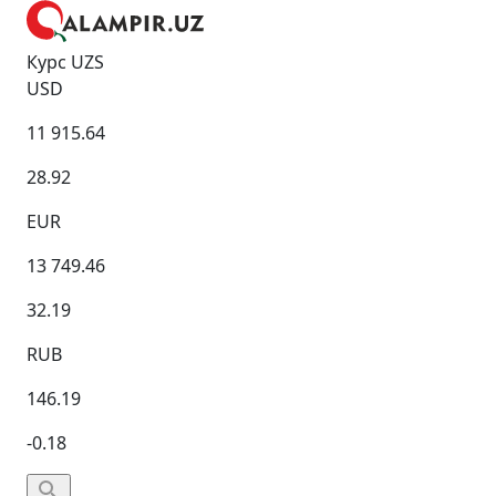
Курс UZS
USD
11 915.64
28.92
EUR
13 749.46
32.19
RUB
146.19
-0.18