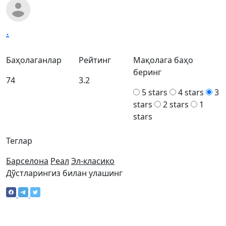
.
Баҳолаганлар
Рейтинг
Мақолага баҳо
беринг
74
3.2
5 stars
4 stars
3
stars
2 stars
1
stars
Теглар
Барселона
Реал
Эл-класико
Дўстларингиз билан улашинг