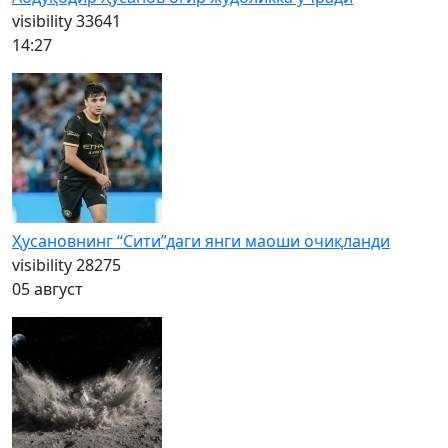
visibility
33641
14:27
Ҳусановнинг “Сити”даги янги маоши очиқланди
visibility
28275
05 август