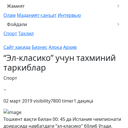
Жамият
Олам
Маданият-санъат
Интервью
Фойдали
Спорт
Таҳлил
Сайт хақида
Бизнес
Алоқа
Архив
“Эл-класико” учун тахминий
таркиблар
Спорт
−
02 март 2019
visibility
7800
timer
1 дақиқа
Тошкент вақти билан 00: 45 да Испания чемпионати
доирасида навбатдаги “эл-класико” бўлиб ўтади.