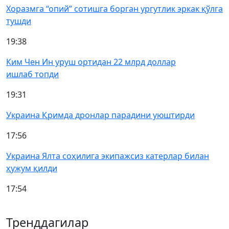
Хоразмга “опий” сотишга борган ургутлик эркак қўлга
тушди
19:38
Ким Чен Ин уруш ортидан 22 млрд доллар
ишлаб топди
19:31
Украина Қримда дронлар парадини уюштирди
17:56
Украина Ялта соҳилига экипажсиз катерлар билан
ҳужум қилди
17:54
Тренддагилар