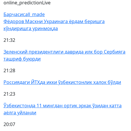
online_prediction
Live
Барчаси
call_made
Фёдоров Маскни Украинага ёрдам беришга
кўндиришга уринмоқда
21:32
Зеленский президентлиги даврида илк бор Сербияга
ташриф буюрди
21:28
Россиядаги ЙТҲда икки ўзбекистонлик ҳалок бўлди
21:23
Ўзбекистонда 11 мингдан ортиқ эркак ўзидан катта
аёлга уйланди
20:07