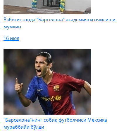
Ўзбекистонда “Барселона” академияси очилиши
мумкин
16 июл
“Барселона”нинг собиқ футболчиси Мексика
мураббийи бўлди