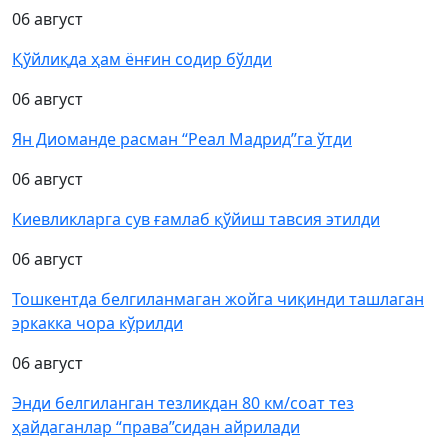
06 август
Қўйлиқда ҳам ёнғин содир бўлди
06 август
Ян Диоманде расман “Реал Мадрид”га ўтди
06 август
Киевликларга сув ғамлаб қўйиш тавсия этилди
06 август
Тошкентда белгиланмаган жойга чиқинди ташлаган
эркакка чора кўрилди
06 август
Энди белгиланган тезликдан 80 км/соат тез
ҳайдаганлар “права”сидан айрилади