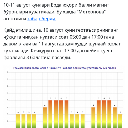
10-11 август кунлари Ерда юқори балли магнит
бўронлари кузатилади. Бу ҳақда “Метеонова”
агентлиги
хабар берди.
Қайд этилишича, 10 август куни геотаъсирнинг энг
чўққига чиққан нуқтаси соат 05:00 дан 17:00 гача
давом этади ва 11 августда ҳам худди шундай ҳолат
кузатилади. Кечқурун соат 17:00 дан кейин қуёш
фаоллиги 3 баллгача пасаяди.