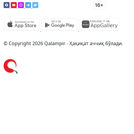
© Copyright 2026 Qalampir - Ҳақиқат аччиқ бўлади.