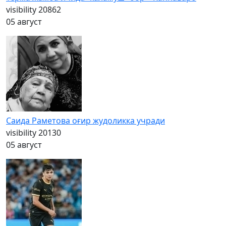
visibility
20862
05 август
Саида Раметова оғир жудоликка учради
visibility
20130
05 август