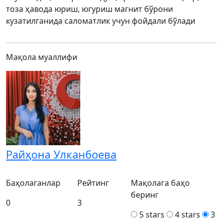
тоза ҳавода юриш, югуриш магнит бўрони
кузатилганида саломатлик учун фойдали бўлади
Мақола муаллифи
Райҳона Улканбоева
Баҳолаганлар
Рейтинг
Мақолага баҳо
беринг
0
3
5 stars
4 stars
3