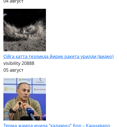
04 август
Ойга катта тезликда йирик ракета урилди (видео)
visibility
20888
05 август
Терма жамоа ичида “каламуш” бор – Каннаваро