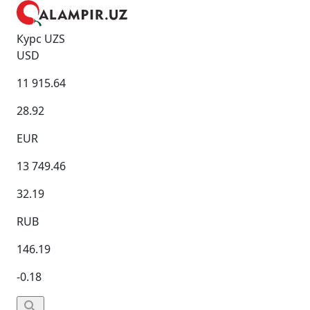
Курс UZS
USD
11 915.64
28.92
EUR
13 749.46
32.19
RUB
146.19
-0.18