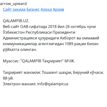
arrow_upward
Сайт хақида
Бизнес
Алоқа
Архив
QALAMPIR.UZ.
Веб-сайт ОАВ сифатида 2018 йил 26 октябрь куни
Ўзбекистон Республикаси Президенти
Администрацияси ҳузуридаги Ахборот ва оммавий
коммуникациялар агентлигидан 1089 рақам билан
рўйхатга олинган.
Муассис: “QALAMPIR Таҳририят” МЧЖ.
Таҳририят манзили: Тошкент шаҳри, Беруний кўчаси,
88-уй.
Электрон манзил: info@qalampir.uz