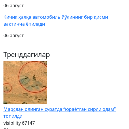
06 август
Кичик ҳалқа автомобиль йўлининг бир қисми
вақтинча ёпилади
06 август
Тренддагилар
Марсдан олинган суратда “юраётган сирли одам”
топилди
visibility
67147