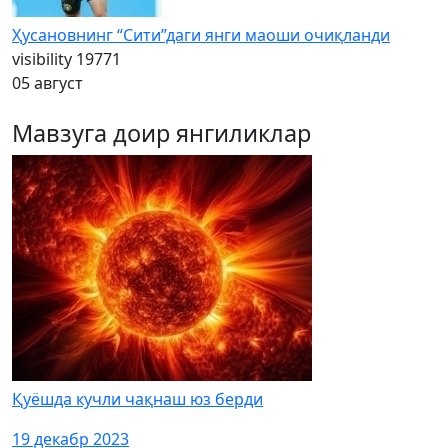
Ҳусановнинг “Сити”даги янги маоши очиқланди
visibility
19771
05 август
Мавзуга доир янгиликлар
Қуёшда кучли чақнаш юз берди
19 декабр 2023