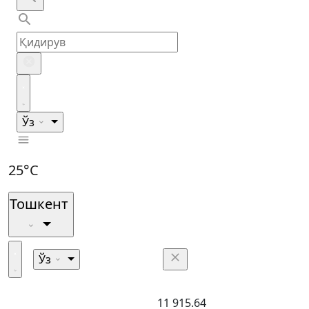
Ўз
25°C
Тошкент
Ўз
11 915.64