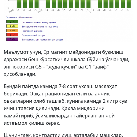
Маълумот учун, Ер магнит майдонидаги бузилиш
даражаси беш кўрсаткичли шкала бўйича ўлчанади,
энг юқориси G5 – “жуда кучли" ва G1 "заиф"
ҳисобланади.
Бундай пайтда камида 7-8 соат ухлаш маслаҳат
берилади. Овқат рационидан ёғли ва аччиқ
овқатларни олиб ташлаб, кунига камида 2 литр сув
ичиш тавсия қилинади. Қаҳва миқдорини
камайтириб, ўсимликлардан тайёрланган чой
истеъмол қилиш керак.
Шунингдек, контрастли душ, эрталабки машқлар,