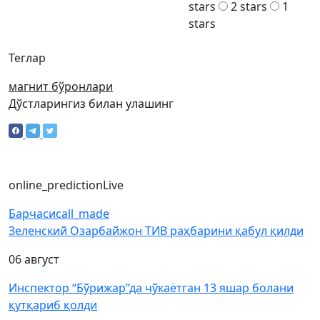
stars
2 stars
1
stars
Теглар
магнит бўронлари
Дўстларингиз билан улашинг
online_prediction
Live
Барчаси
call_made
Зеленский Озарбайжон ТИВ раҳбарини қабул қилди
06 август
Инспектор “Бўрижар”да чўкаётган 13 яшар болани
қутқариб қолди