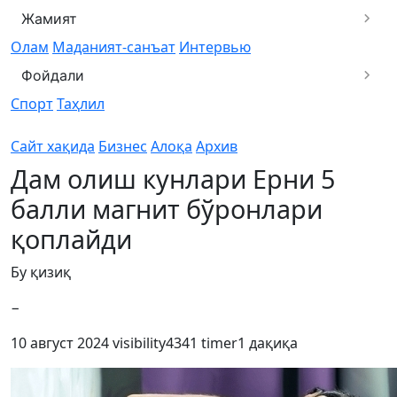
Жамият
Олам
Маданият-санъат
Интервью
Фойдали
Спорт
Таҳлил
Сайт хақида
Бизнес
Алоқа
Архив
Дам олиш кунлари Ерни 5
балли магнит бўронлари
қоплайди
Бу қизиқ
−
10 август 2024
visibility
4341
timer
1 дақиқа