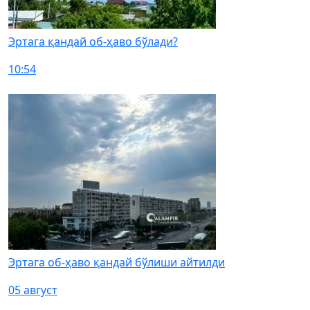
Эртага қандай об-ҳаво бўлади?
10:54
Эртага об-ҳаво қандай бўлиши айтилди
05 август