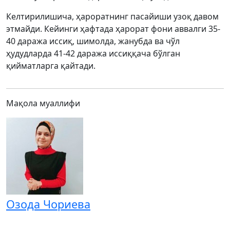
Келтирилишича, ҳароратнинг пасайиши узоқ давом
этмайди. Кейинги ҳафтада ҳарорат фони аввалги 35-
40 даража иссиқ, шимолда, жанубда ва чўл
ҳудудларда 41-42 даража иссиққача бўлган
қийматларга қайтади.
Мақола муаллифи
Озода Чориева