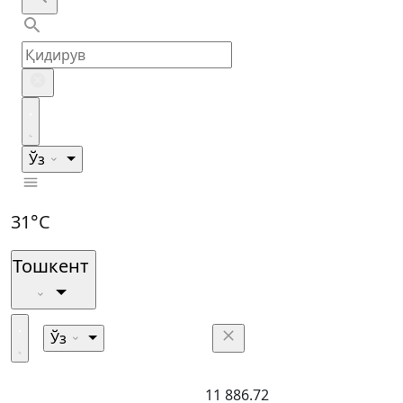
Ўз
31°C
Тошкент
Ўз
11 886.72