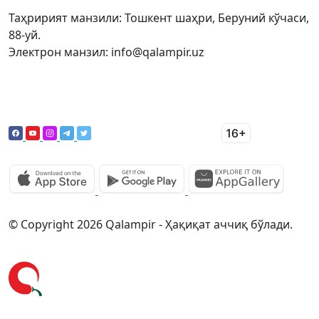
Таҳририят манзили: Тошкент шаҳри, Беруний кўчаси,
88-уй.
Электрон манзил: info@qalampir.uz
© Copyright 2026 Qalampir - Ҳақиқат аччиқ бўлади.