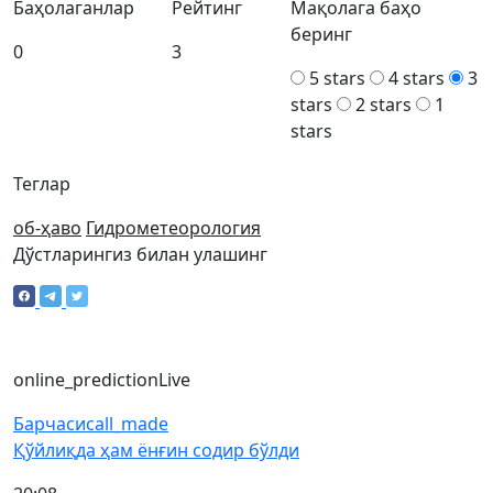
Баҳолаганлар
Рейтинг
Мақолага баҳо
беринг
0
3
5 stars
4 stars
3
stars
2 stars
1
stars
Теглар
об-ҳаво
Гидрометеорология
Дўстларингиз билан улашинг
online_prediction
Live
Барчаси
call_made
Қўйлиқда ҳам ёнғин содир бўлди