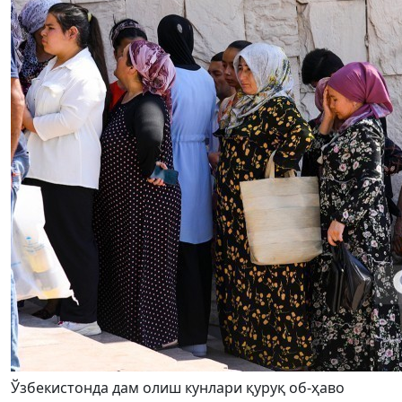
Ўзбекистонда дам олиш кунлари қуруқ об-ҳаво