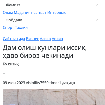
Жамият
Олам
Маданият-санъат
Интервью
Фойдали
Спорт
Таҳлил
Сайт хақида
Бизнес
Алоқа
Архив
Дам олиш кунлари иссиқ
ҳаво бироз чекинади
Бу қизиқ
−
09 июн 2023
visibility
7550
timer
1 дақиқа