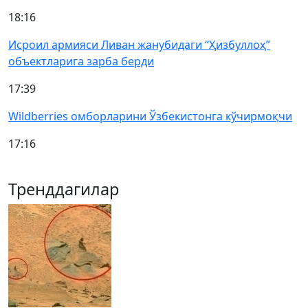
18:16
Исроил армияси Ливан жанубидаги “Ҳизбуллоҳ”
объектларига зарба берди
17:39
Wildberries омборларини Ўзбекистонга кўчирмоқчи
17:16
Тренддагилар