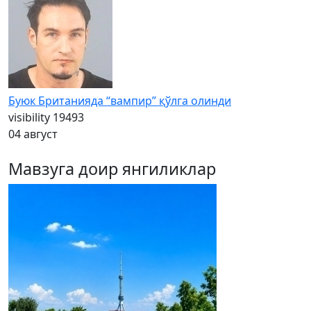
Буюк Британияда “вампир” қўлга олинди
visibility
19493
04 август
Мавзуга доир янгиликлар