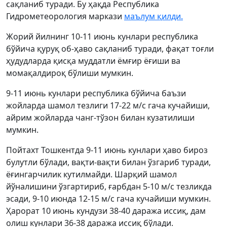
сақланиб туради. Бу ҳақда Республика
Гидрометеорология маркази
маълум қилди.
Жорий йилнинг 10-11 июнь кунлари республика
бўйича қуруқ об-ҳаво сақланиб туради, фақат тоғли
ҳудудларда қисқа муддатли ёмғир ёғиши ва
момақалдироқ бўлиши мумкин.
9-11 июнь кунлари республика бўйича баъзи
жойларда шамол тезлиги 17-22 м/с гача кучайиши,
айрим жойларда чанг-тўзон билан кузатилиши
мумкин.
Пойтахт Тошкентда 9-11 июнь кунлари ҳаво бироз
булутли бўлади, вақти-вақти билан ўзгариб туради,
ёғингарчилик кутилмайди. Шарқий шамол
йўналишини ўзгартириб, ғарбдан 5-10 м/с тезликда
эсади, 9-10 июнда 12-15 м/с гача кучайиши мумкин.
Ҳарорат 10 июнь кундузи 38-40 даража иссиқ, дам
олиш кунлари 36-38 даража иссиқ бўлади.