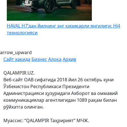
HAVAL H7’дан йилнинг энг қизиқарли янгилиги: Hi4
K
технологияси
arrow_upward
Сайт хақида
Бизнес
Алоқа
Архив
QALAMPIR.UZ.
Веб-сайт ОАВ сифатида 2018 йил 26 октябрь куни
Ўзбекистон Республикаси Президенти
Администрацияси ҳузуридаги Ахборот ва оммавий
коммуникациялар агентлигидан 1089 рақам билан
рўйхатга олинган.
Муассис: “QALAMPIR Таҳририят” МЧЖ.