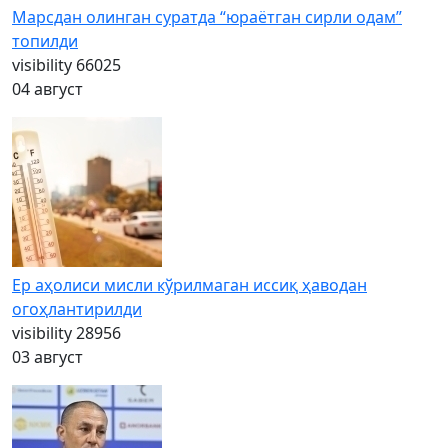
Марсдан олинган суратда “юраётган сирли одам”
топилди
visibility
66025
04 август
Ер аҳолиси мисли кўрилмаган иссиқ ҳаводан
огоҳлантирилди
visibility
28956
03 август