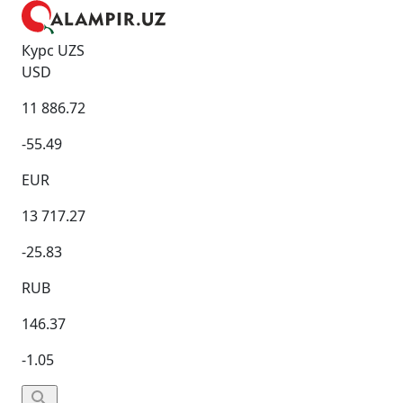
Курс UZS
USD
11 886.72
-55.49
EUR
13 717.27
-25.83
RUB
146.37
-1.05