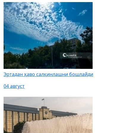
Эртадан ҳаво салқинлашни бошлайди
04 август