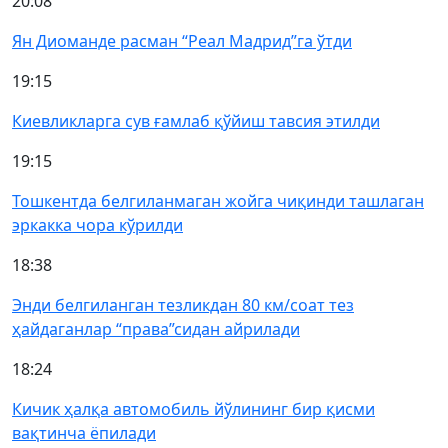
20:08
Ян Диоманде расман “Реал Мадрид”га ўтди
19:15
Киевликларга сув ғамлаб қўйиш тавсия этилди
19:15
Тошкентда белгиланмаган жойга чиқинди ташлаган
эркакка чора кўрилди
18:38
Энди белгиланган тезликдан 80 км/соат тез
ҳайдаганлар “права”сидан айрилади
18:24
Кичик ҳалқа автомобиль йўлининг бир қисми
вақтинча ёпилади