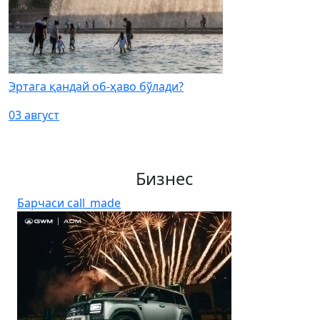
Эртага қандай об-ҳаво бўлади?
03 август
Бизнес
Барчаси
call_made