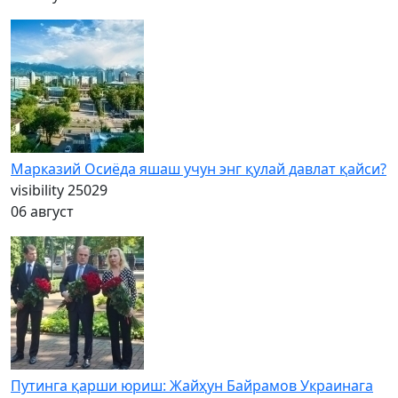
Марказий Осиёда яшаш учун энг қулай давлат қайси?
visibility
25029
06 август
Путинга қарши юриш: Жайҳун Байрамов Украинага