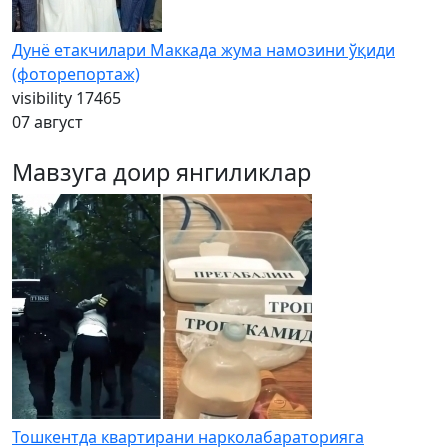
Дунё етакчилари Маккада жума намозини ўқиди
(фоторепортаж)
visibility
17465
07 август
Мавзуга доир янгиликлар
Тошкентда квартирани нарколабараторияга