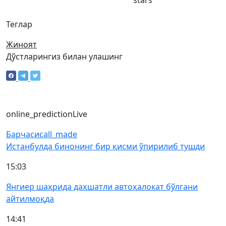
stars
Теглар
Жиноят
Дўстларингиз билан улашинг
online_prediction
Live
Барчаси
call_made
Истанбулда бинонинг бир қисми ўпирилиб тушди
15:03
Янгиер шаҳрида даҳшатли автоҳалокат бўлгани
айтилмоқда
14:41