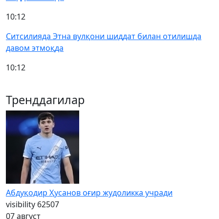
10:12
Ситсилияда Этна вулқони шиддат билан отилишда
давом этмоқда
10:12
Тренддагилар
Абдуқодир Ҳусанов оғир жудоликка учради
visibility
62507
07 август