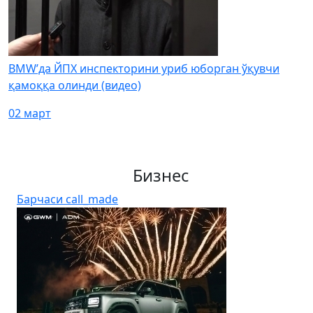
BMW’да ЙПХ инспекторини уриб юборган ўқувчи
қамоққа олинди (видео)
02 март
Бизнес
Барчаси
call_made