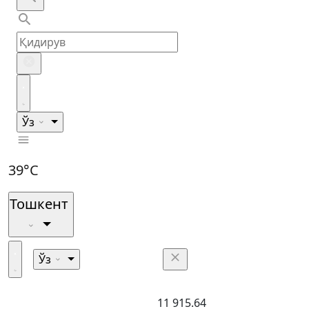
Ўз
39°C
Тошкент
Ўз
11 915.64