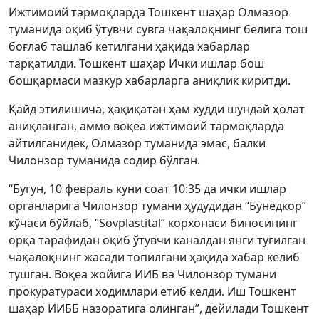
Ижтимоий тармоқларда Тошкент шаҳар Олмазор
туманида оқиб ўтувчи сувга чақалоқнинг белига тош
боғлаб ташлаб кетилгани ҳақида хабарлар
тарқатилди. Тошкент шаҳар Ички ишлар бош
бошқармаси мазкур хабарларга аниқлик киритди.
Қайд этилишича, ҳақиқатан ҳам худди шундай ҳолат
аниқланган, аммо воқеа ижтимоий тармоқларда
айтилганидек, Олмазор туманида эмас, балки
Чилонзор туманида содир бўлган.
“Бугун, 10 февраль куни соат 10:35 да ички ишлар
органларига Чилонзор тумани ҳудудидан “Бунёдкор”
кўчаси бўйлаб, “Sovplastital” корхонаси биносининг
орқа тарафидан оқиб ўтувчи каналдан янги туғилган
чақалоқнинг жасади топилгани ҳақида хабар келиб
тушган. Воқеа жойига ИИБ ва Чилонзор тумани
прокуратураси ходимлари етиб келди. Иш Тошкент
шаҳар ИИББ назоратига олинган”, дейилади Тошкент