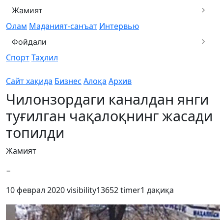
Жамият
Олам
Маданият-санъат
Интервью
Фойдали
Спорт
Таҳлил
Сайт хақида
Бизнес
Алоқа
Архив
Чилонзордаги каналдан янги
туғилган чақалоқнинг жасади
топилди
Жамият
−
10 феврал 2020
visibility
13652
timer
1 дақиқа