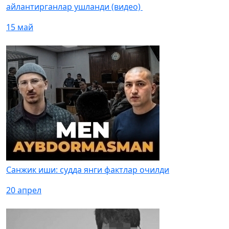
айлантирганлар ушланди (видео)
15 май
Санжик иши: судда янги фактлар очилди
20 апрел