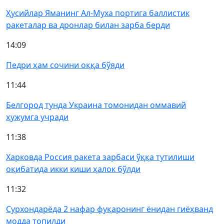
Ҳусийлар Яманинг Ал-Муха портига баллистик
ракеталар ва дронлар билан зарба берди
14:09
Педри ҳам сочини оққа бўяди
11:44
Белгород тунда Украина томонидан оммавий
ҳужумга учради
11:38
Харковда Россия ракета зарбаси ўққа тутилиши
оқибатида икки киши ҳалок бўлди
11:32
Сурхондарёда 2 нафар фуқаронинг ёнидан гиёҳванд
модда топилди