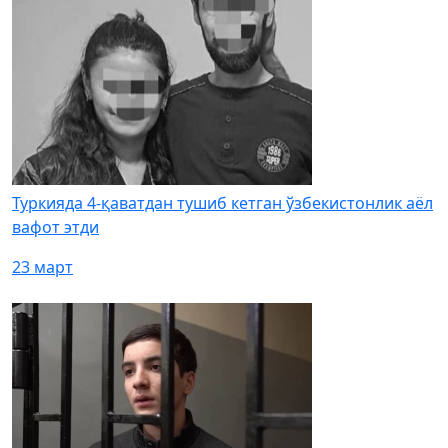
Туркияда 4-қаватдан тушиб кетган ўзбекистонлик аёл
вафот этди
23 март