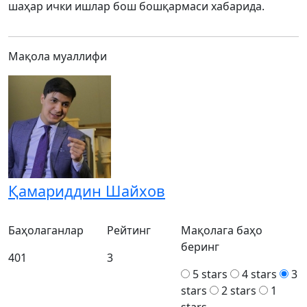
шаҳар ички ишлар бош бошқармаси хабарида.
Мақола муаллифи
Қамариддин Шайхов
Баҳолаганлар
Рейтинг
Мақолага баҳо
беринг
401
3
5 stars
4 stars
3
stars
2 stars
1