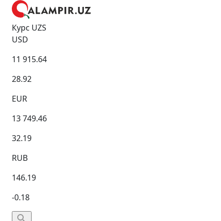
Курс UZS
USD
11 915.64
28.92
EUR
13 749.46
32.19
RUB
146.19
-0.18