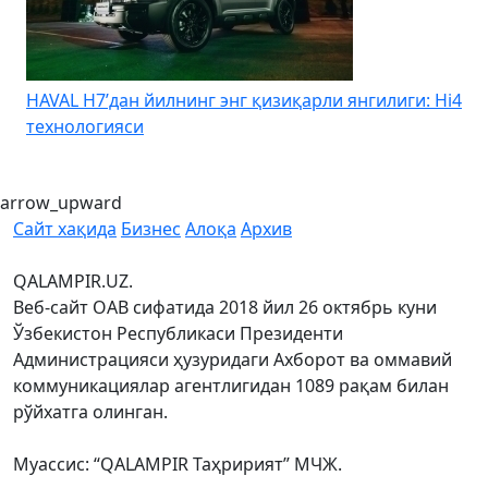
HAVAL H7’дан йилнинг энг қизиқарли янгилиги: Hi4
K
технологияси
arrow_upward
Сайт хақида
Бизнес
Алоқа
Архив
QALAMPIR.UZ.
Веб-сайт ОАВ сифатида 2018 йил 26 октябрь куни
Ўзбекистон Республикаси Президенти
Администрацияси ҳузуридаги Ахборот ва оммавий
коммуникациялар агентлигидан 1089 рақам билан
рўйхатга олинган.
Муассис: “QALAMPIR Таҳририят” МЧЖ.