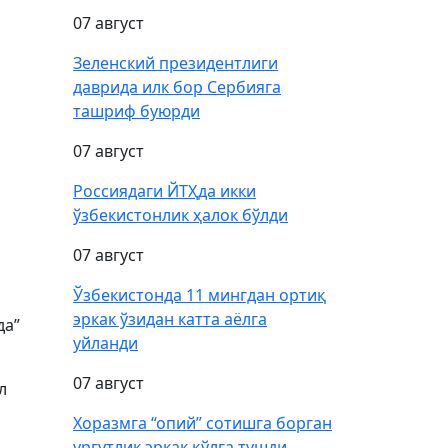
07 август
Зеленский президентлиги
даврида илк бор Сербияга
ташриф буюрди
07 август
Россиядаги ЙТҲда икки
ўзбекистонлик ҳалок бўлди
07 август
Ўзбекистонда 11 мингдан ортиқ
эркак ўзидан катта аёлга
да”
уйланди
07 август
л
Хоразмга “опий” сотишга борган
ургутлик эркак қўлга тушди