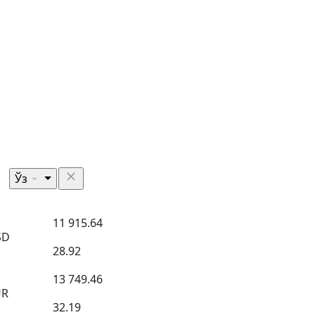
Ўз
11 915.64
SD
28.92
13 749.46
UR
32.19