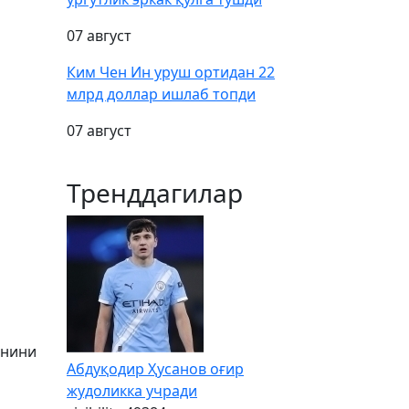
07 август
Ким Чен Ин уруш ортидан 22
млрд доллар ишлаб топди
07 август
Тренддагилар
анини
Абдуқодир Ҳусанов оғир
жудоликка учради