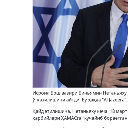
Исроил Бош вазири Биньямин Нетаньяху ў
ўтказилишини айтди. Бу ҳақда “Al Jazeera”
Қайд этилишича, Нетаньяху кеча, 18 мар
ҳарбийлари ҲАМАСга “кучайиб бораётган