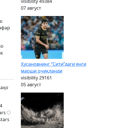
visibility
49384
07 август
ш
сафар
зо
ик
н
Ҳусановнинг “Сити”даги янги
маоши очиқланди
visibility
29161
05 август
баҳо
4
ars
stars