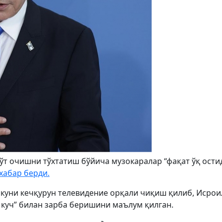
т очишни тўхтатиш бўйича музокаралар “фақат ўқ ости
хабар берди.
т куни кечқурун телевидение орқали чиқиш қилиб, Исрои
 куч” билан зарба беришини маълум қилган.