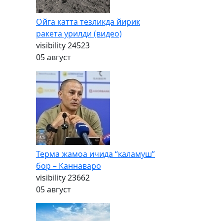
Ойга катта тезликда йирик
ракета урилди (видео)
visibility
24523
05 август
Терма жамоа ичида “каламуш”
бор – Каннаваро
visibility
23662
05 август