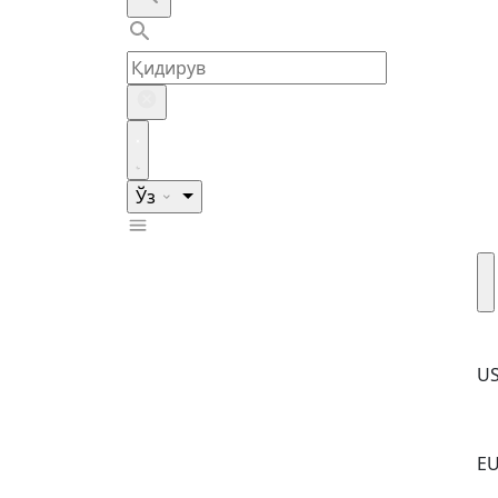
Ўз
U
E