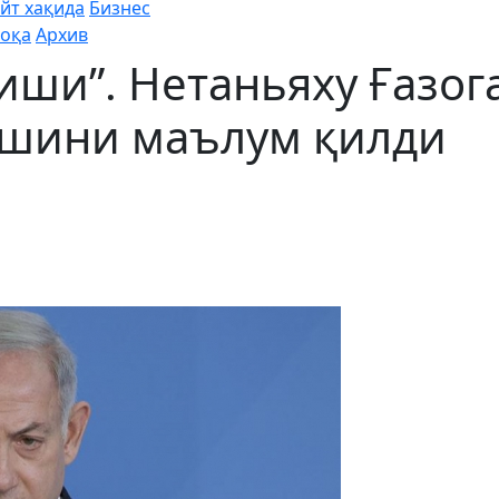
йт хақида
Бизнес
оқа
Архив
иши”. Нетаньяху Ғазог
ишини маълум қилди