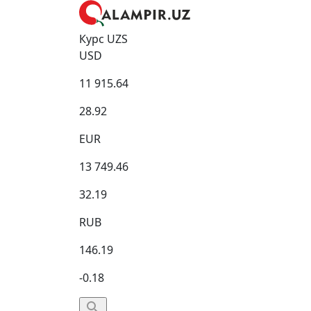
Курс UZS
USD
11 915.64
28.92
EUR
13 749.46
32.19
RUB
146.19
-0.18