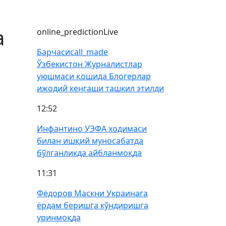
а
online_prediction
Live
Барчаси
call_made
Ўзбекистон Журналистлар
уюшмаси қошида Блогерлар
ижодий кенгаши ташкил этилди
12:52
Инфантино УЭФА ходимаси
билан ишқий муносабатда
бўлганликда айбланмоқда
11:31
Фёдоров Маскни Украинага
ёрдам беришга кўндиришга
уринмоқда