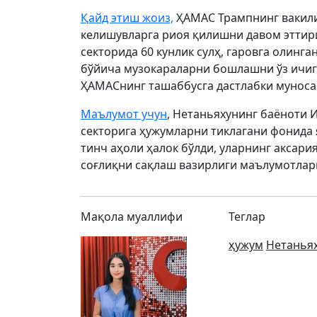
Қайд этиш жоиз,
ҲАМАС Трампнинг вакили 
келишувларга риоя қилишни давом эттир
секторида 60 кунлик сулҳ, гаровга олинг
бўйича музокараларни бошлашни ўз ичига
ҲАМАСнинг ташаббусга дастлабки муносаб
Маълумот учун
, Нетаньяхунинг баёноти И
секторига ҳужумларни тиклагани фонида 
тинч аҳоли ҳалок бўлди, уларнинг аксари
соғлиқни сақлаш вазирлиги маълумотлариг
Мақола муаллифи
Теглар
ҳужум
Нетанья