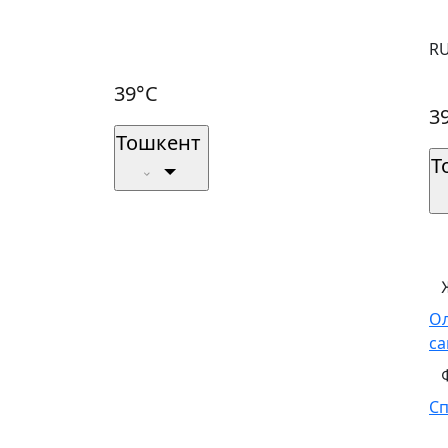
R
39°C
3
Тошкент
Т
О
са
С