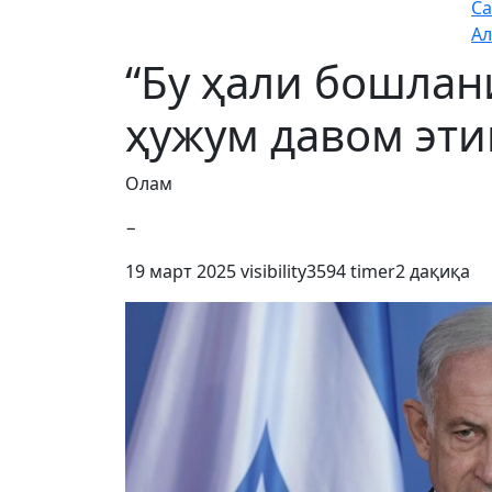
Са
Ал
“Бу ҳали бошлан
ҳужум давом эт
Олам
−
19 март 2025
visibility
3594
timer
2 дақиқа