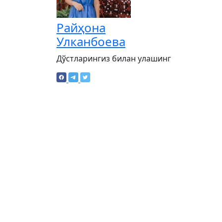
Райҳона
Улканбоева
Дўстларингиз билан улашинг