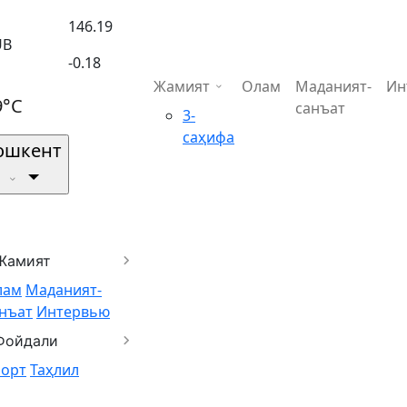
146.19
UB
-0.18
Жамият
Олам
Маданият-
Ин
9°C
санъат
3-
саҳифа
ошкент
Жамият
лам
Маданият-
нъат
Интервью
Фойдали
порт
Таҳлил