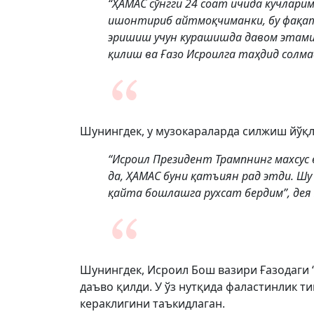
“ҲАМАС сўнгги 24 соат ичида кучларим
ишонтириб айтмоқчиманки, бу фақат
эришиш учун курашишда давом этамиз
қилиш ва Ғазо Исроилга таҳдид солма
Шунингдек, у музокараларда силжиш йўқл
“Исроил Президент Трампнинг махсус
да, ҲАМАС буни қатъиян рад этди. Шу
қайта бошлашга рухсат бердим”, дея
Шунингдек, Исроил Бош вазири Ғазодаги 
даъво қилди. У ўз нутқида фаластинлик 
кераклигини таъкидлаган.