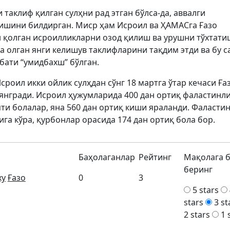
таклиф қилган сулҳни рад этган бўлса-да, аввалги
ишини билдирган. Миср ҳам Исроил ва ҲАМАСга Ғазо
ан қолган исроилликларни озод қилиш ва урушни тўхтати
 олган янги келишув таклифларини тақдим этди ва бу 
ати “умидбахш” бўлган.
сроил икки ойлик сулҳдан сўнг 18 мартга ўтар кечаси Ға
янгради. Исроил ҳужумларида 400 дан ортиқ фаластинл
яти болалар, яна 560 дан ортиқ киши яраланди. Фаласти
а кўра, қурбонлар орасида 174 дан ортиқ бола бор.
Баҳолаганлар
Рейтинг
Мақолага 
беринг
ху
Ғазо
0
3
5 stars
stars
3 st
2 stars
1 