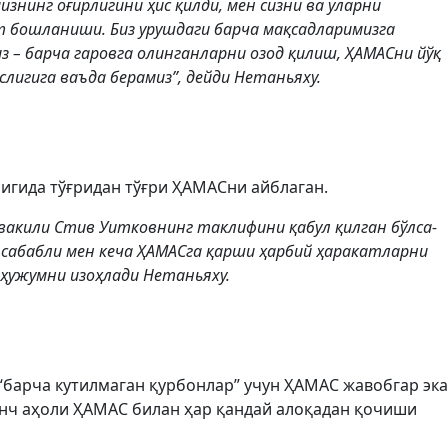
изнинг оғирлигини ҳис қилди, мен сизни ва уларни
 бошланиши. Биз урушдаги барча мақсадларимизга
 – барча гаровга олинганларни озод қилиш, ҲАМАСни йўқ
слигига ваъда берамиз”, дейди Нетаньяху.
игида тўғридан тўғри ҲАМАСни айблаган.
 вакили Стив Уитковнинг таклифини қабул қилган бўлса-
 сабабли мен кеча ҲАМАСга қарши ҳарбий ҳаракатларни
 ҳужумни изоҳлади Нетаньяху.
“барча кутилмаган қурбонлар” учун ҲАМАС жавобгар эк
тинч аҳоли ҲАМАС билан ҳар қандай алоқадан қочиши