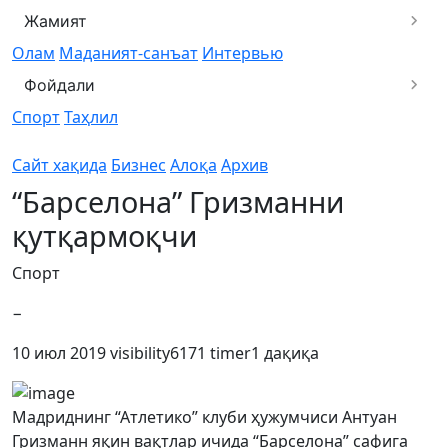
Жамият
Олам
Маданият-санъат
Интервью
Фойдали
Спорт
Таҳлил
Сайт хақида
Бизнес
Алоқа
Архив
“Барселона” Гризманни
қутқармоқчи
Спорт
−
10 июл 2019
visibility
6171
timer
1 дақиқа
Мадриднинг “Атлетико” клуби ҳужумчиси Антуан
Гризманн яқин вақтлар ичида “Барселона” сафига