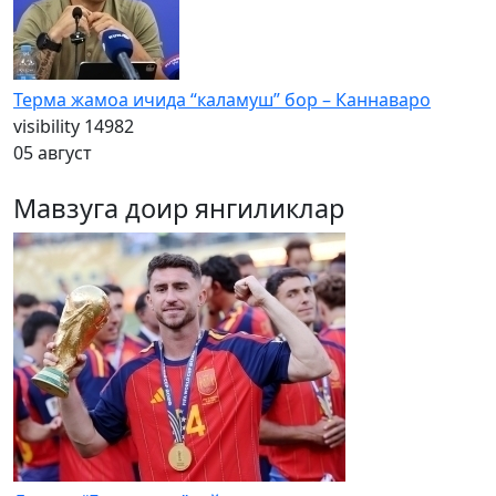
Терма жамоа ичида “каламуш” бор – Каннаваро
visibility
14982
05 август
Мавзуга доир янгиликлар