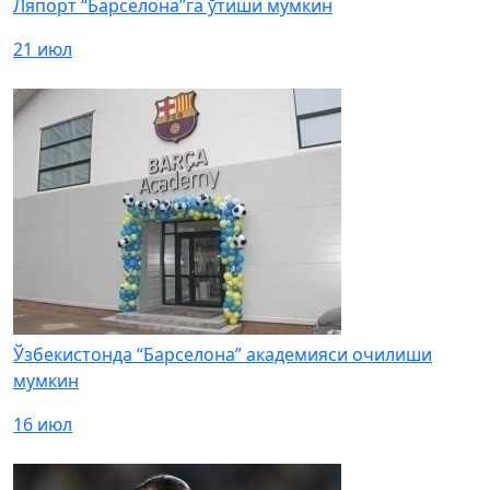
Ляпорт “Барселона”га ўтиши мумкин
21 июл
Ўзбекистонда “Барселона” академияси очилиши
мумкин
16 июл