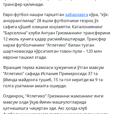
трансфер қилинади.
Евро-футбол нашри тарқатган
хабарларга
кўра, “кўк-
анорранглилар” 28 ёшли футболчини тезроқ ўз
сафига қўшиб олишни хоҳлаяпти. Каталониянинг
“Барселона” клуби Антуан Гризманнинг трансферини
12 июль кунига қадар расмийлаштиради. Трансфер
нархи футболчининг “Атлетико” билан тузган
шартномасида кўрсатилган товон пули – 120 млн
еврони ташкил этади.
Франция терма жамоаси ҳужумчиси ўтган мавсум
“Атлетико” сафида Испания Примеросида 37 та
ўйинда майдонга тушиб, 15 та гол киритди ва 9 та
голга узатмани амалга оширди.
Олдинроқ, “Атлетико” Гризманни жамоанинг янги
мавсум олди ўқув-йиғин машғулотларида
қатнашишга чақирган эди. Акс ҳолда клуб