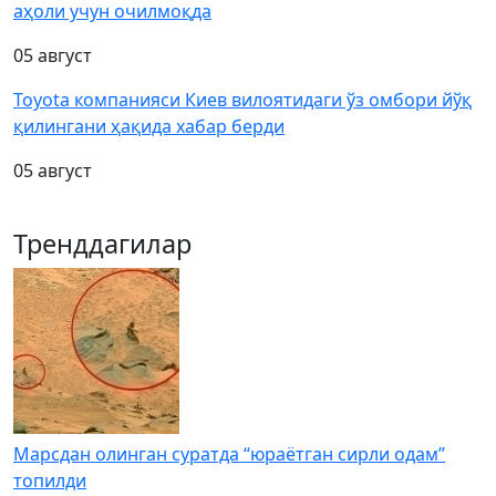
аҳоли учун очилмоқда
05 август
Toyota компанияси Киев вилоятидаги ўз омбори йўқ
қилингани ҳақида хабар берди
05 август
Тренддагилар
Марсдан олинган суратда “юраётган сирли одам”
топилди