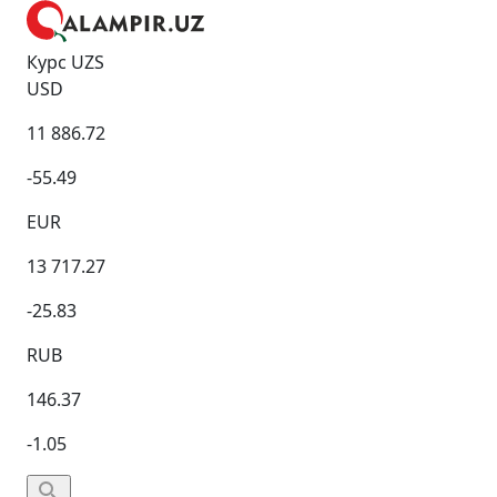
Курс UZS
USD
11 886.72
-55.49
EUR
13 717.27
-25.83
RUB
146.37
-1.05