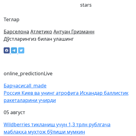
stars
Теглар
Барселона
Атлетико
Антуан Гризманн
Дўстларингиз билан улашинг
online_prediction
Live
Барчаси
call_made
Россия Киев ва унинг атрофига Искандар баллистик
ракеталарини учирди
05 август
Wildberries тикланиш учун 1,3 трлн рублгача
маблаққа муҳтож бўлиши мумкин