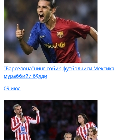
“Барселона”нинг собиқ футболчиси Мексика
мураббийи бўлди
09 июл