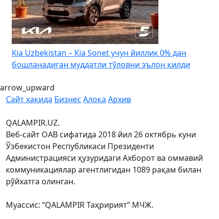
4
Kia Uzbekistan – Kia Sonet учун йиллик 0% дан
бошланадиган муддатли тўловни эълон қилди
arrow_upward
Сайт хақида
Бизнес
Алоқа
Архив
QALAMPIR.UZ.
Веб-сайт ОАВ сифатида 2018 йил 26 октябрь куни
Ўзбекистон Республикаси Президенти
Администрацияси ҳузуридаги Ахборот ва оммавий
коммуникациялар агентлигидан 1089 рақам билан
рўйхатга олинган.
Муассис: “QALAMPIR Таҳририят” МЧЖ.