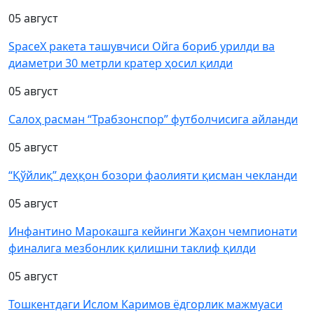
05 август
SpaceX ракета ташувчиси Ойга бориб урилди ва
диаметри 30 метрли кратер ҳосил қилди
05 август
Салоҳ расман “Трабзонспор” футболчисига айланди
05 август
“Қўйлиқ” деҳқон бозори фаолияти қисман чекланди
05 август
Инфантино Марокашга кейинги Жаҳон чемпионати
финалига мезбонлик қилишни таклиф қилди
05 август
Тошкентдаги Ислом Каримов ёдгорлик мажмуаси