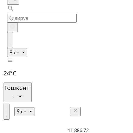
Ўз
24°C
Тошкент
Ўз
11 886.72