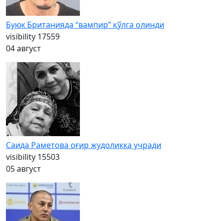
Буюк Британияда “вампир” қўлга олинди
visibility
17559
04 август
Саида Раметова оғир жудоликка учради
visibility
15503
05 август