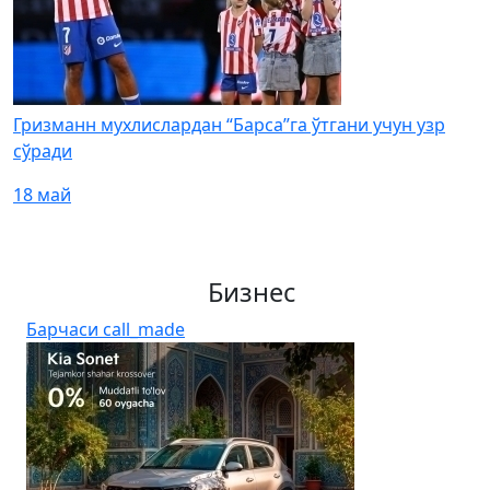
Гризманн мухлислардан “Барса”га ўтгани учун узр
сўради
18 май
Бизнес
Барчаси
call_made