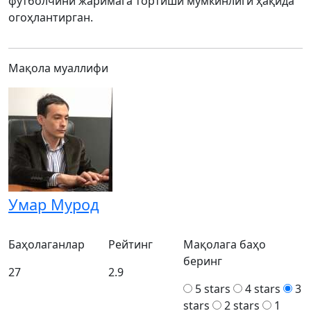
футболчини жаримага тортиши мумкинлиги ҳақида
огоҳлантирган.
Мақола муаллифи
Умар Мурод
Баҳолаганлар
Рейтинг
Мақолага баҳо
беринг
27
2.9
5 stars
4 stars
3
stars
2 stars
1