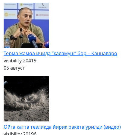
Терма жамоа ичида “каламуш” бор – Каннаваро
visibility
20419
05 август
Ойга катта тезликда йирик ракета урилди (видео)
visibility
20196