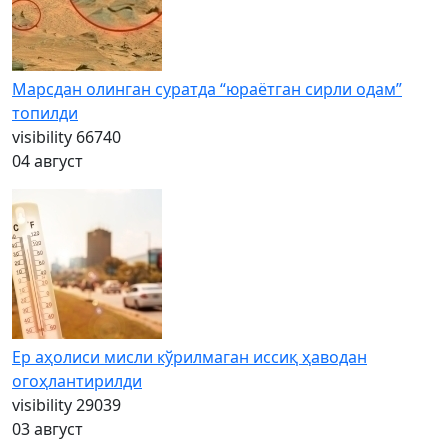
Марсдан олинган суратда “юраётган сирли одам”
топилди
visibility
66740
04 август
Ер аҳолиси мисли кўрилмаган иссиқ ҳаводан
огоҳлантирилди
visibility
29039
03 август