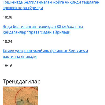
Тошкентда белгиланмаган жойга чиқинди ташлаган
эркакка чора кўрилди
18:38
Энди белгиланган тезликдан 80 км/соат тез
ҳайдаганлар “права”сидан айрилади
18:24
Кичик ҳалқа автомобиль йўлининг бир қисми
вақтинча ёпилади
18:16
Тренддагилар