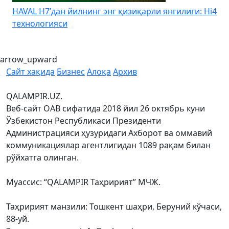
HAVAL H7’дан йилнинг энг қизиқарли янгилиги: Hi4
K
технологияси
arrow_upward
Сайт хақида
Бизнес
Алоқа
Архив
QALAMPIR.UZ.
Веб-сайт ОАВ сифатида 2018 йил 26 октябрь куни
Ўзбекистон Республикаси Президенти
Администрацияси ҳузуридаги Ахборот ва оммавий
коммуникациялар агентлигидан 1089 рақам билан
рўйхатга олинган.
Муассис: “QALAMPIR Таҳририят” МЧЖ.
Таҳририят манзили: Тошкент шаҳри, Беруний кўчаси,
88-уй.