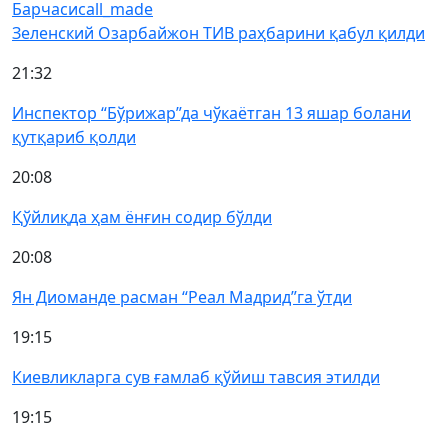
Барчаси
call_made
Зеленский Озарбайжон ТИВ раҳбарини қабул қилди
21:32
Инспектор “Бўрижар”да чўкаётган 13 яшар болани
қутқариб қолди
20:08
Қўйлиқда ҳам ёнғин содир бўлди
20:08
Ян Диоманде расман “Реал Мадрид”га ўтди
19:15
Киевликларга сув ғамлаб қўйиш тавсия этилди
19:15