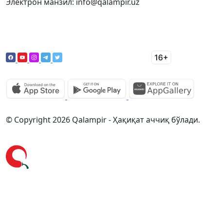
Электрон манзил: info@qalampir.uz
© Copyright 2026 Qalampir - Ҳақиқат аччиқ бўлади.