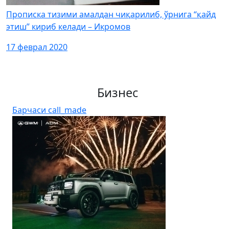
Прописка тизими амалдан чиқарилиб, ўрнига “қайд
этиш” кириб келади – Икромов
17 феврал 2020
Бизнес
Барчаси
call_made