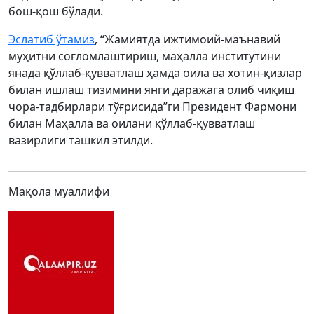
бош-қош бўлади.
Эслатиб ўтамиз
, “Жамиятда ижтимоий-маънавий
муҳитни соғломлаштириш, маҳалла институтини
янада қўллаб-қувватлаш ҳамда оила ва хотин-қизлар
билан ишлаш тизимини янги даражага олиб чиқиш
чора-тадбирлари тўғрисида”ги Президент Фармони
билан Маҳалла ва оилани қўллаб-қувватлаш
вазирлиги ташкил этилди.
Мақола муаллифи