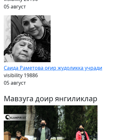
05 август
Саида Раметова оғир жудоликка учради
visibility
19886
05 август
Мавзуга доир янгиликлар