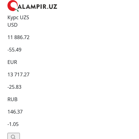
Курс UZS
USD
11 886.72
-55.49
EUR
13 717.27
-25.83
RUB
146.37
-1.05