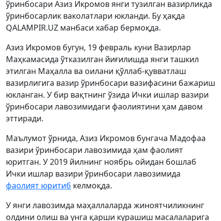
ўринбосари Азиз Икромов янги тузилган вазирликда
ўринбосарлик ваколатлари юкланди. Бу ҳақда
QALAMPIR.UZ манбаси хабар бермоқда.
Азиз Икромов бугун, 19 февраль куни Вазирлар
Маҳкамасида ўтказилган йиғилишда янги ташкил
этилган Маҳалла ва оилани қўллаб-қувватлаш
вазирлигига вазир ўринбосари вазифасини бажариш
юкланган. У бир вақтнинг ўзида Ички ишлар вазири
ўринбосари лавозимидаги фаолиятини ҳам давом
эттиради.
Маълумот ўрнида, Азиз Икромов бунгача Мадофаа
вазири ўринбосари лавозимида ҳам фаолият
юритган. У 2019 йилнинг ноябрь ойидан бошлаб
Ички ишлар вазири ўринбосари лавозимида
фаолият юритиб
келмоқда.
У янги лавозимда маҳаллаларда жиноятчиликнинг
олдини олиш ва унга қарши курашиш масалаларига