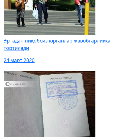
Эртадан ниқобсиз юрганлар жавобгарликка
тортилади
24 март 2020