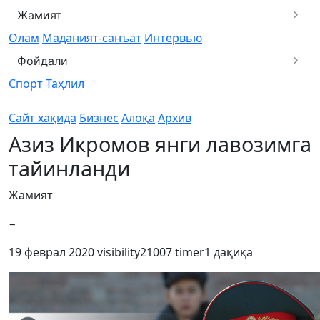
Жамият
Олам
Маданият-санъат
Интервью
Фойдали
Спорт
Таҳлил
Сайт хақида
Бизнес
Алоқа
Архив
Азиз Икромов янги лавозимга
тайинланди
Жамият
−
19 феврал 2020
visibility
21007
timer
1 дақиқа