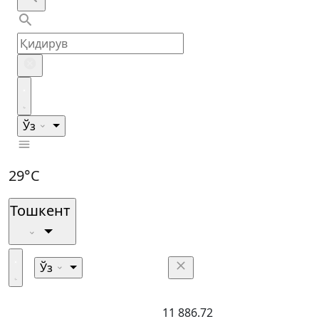
Ўз
29°C
Тошкент
Ўз
11 886.72