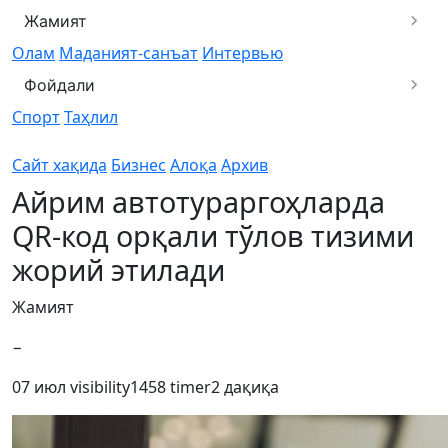
Жамият
Олам
Маданият-санъат
Интервью
Фойдали
Спорт
Таҳлил
Сайт хақида
Бизнес
Алоқа
Архив
Айрим автотураргоҳларда
QR-код орқали тўлов тизими
жорий этилади
Жамият
−
07 июл
visibility
1458
timer
2 дақиқа