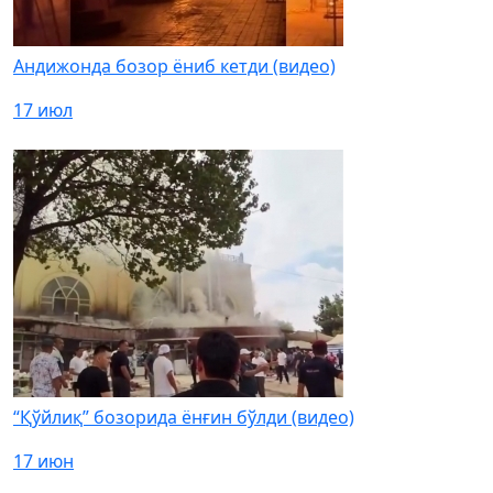
Андижонда бозор ёниб кетди (видео)
17 июл
“Қўйлиқ” бозорида ёнғин бўлди (видео)
17 июн