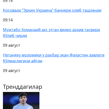
09:14
Косовада “Эркин Украина” баннери олиб ташланди
09:14
Мужтабо Хоманаий акс этган видео архив тасвири
бўлиб чиқди
09 август
Нетаняху модомики у раҳбар экан Фаластин давлати
бўлмаслигини айтди
09 август
Тренддагилар