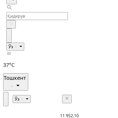
Ўз
37°C
Тошкент
Ўз
11 952.10