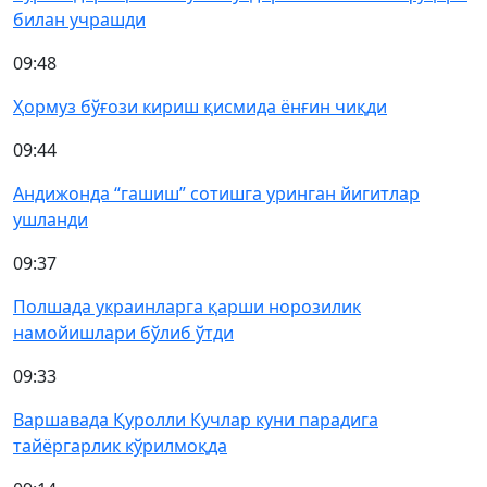
билан учрашди
09:48
Ҳормуз бўғози кириш қисмида ёнғин чиқди
09:44
Андижонда “гашиш” сотишга уринган йигитлар
ушланди
09:37
Полшада украинларга қарши норозилик
намойишлари бўлиб ўтди
09:33
Варшавада Қуролли Кучлар куни парадига
тайёргарлик кўрилмоқда