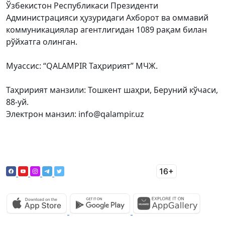
Ўзбекистон Республикаси Президенти
Администрацияси ҳузуридаги Ахборот ва оммавий
коммуникациялар агентлигидан 1089 рақам билан
рўйхатга олинган.
Муассис: “QALAMPIR Таҳририят” МЧЖ.
Таҳририят манзили: Тошкент шаҳри, Беруний кўчаси,
88-уй.
Электрон манзил: info@qalampir.uz