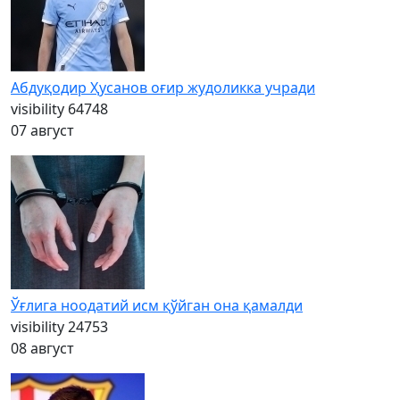
Абдуқодир Ҳусанов оғир жудоликка учради
visibility
64748
07 август
Ўғлига ноодатий исм қўйган она қамалди
visibility
24753
08 август