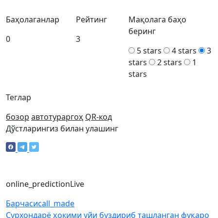
Баҳолаганлар
Рейтинг
Мақолага баҳо
беринг
0
3
5 stars
4 stars
3
stars
2 stars
1
stars
Теглар
бозор
автотураргоҳ
QR-код
Дўстларингиз билан улашинг
online_prediction
Live
Барчаси
call_made
Сурхондарё ҳокими уйи буздириб ташланган фуқаро