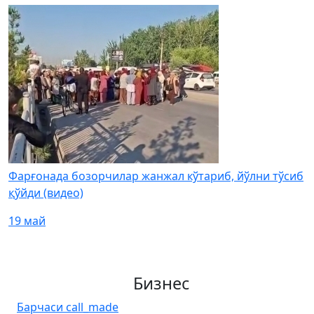
Фарғонада бозорчилар жанжал кўтариб, йўлни тўсиб
қўйди (видео)
19 май
Бизнес
Барчаси
call_made