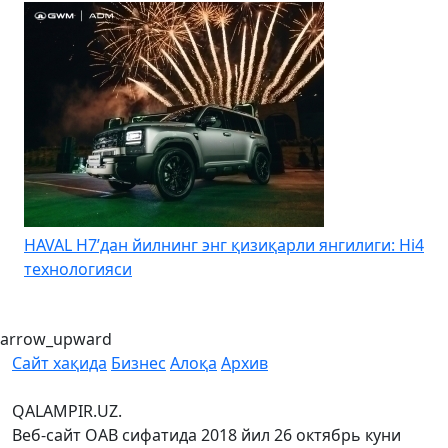
HAVAL H7’дан йилнинг энг қизиқарли янгилиги: Hi4
K
технологияси
arrow_upward
Сайт хақида
Бизнес
Алоқа
Архив
QALAMPIR.UZ.
Веб-сайт ОАВ сифатида 2018 йил 26 октябрь куни