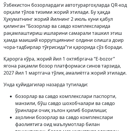
Ўзбекистон бозорлардаги автотураргоҳларда QR-код
орқали тўлов тизими жорий этилади. Бу ҳақда
Ҳукуматнинг жорий йилнинг 2 июль куни қабул
қилинган “Бозорлар ва савдо комплексларида
рақамлаштириш ишларини самарали ташкил этиш
ҳамда маиший коррупциянинг олдини олишга доир
чора-тадбирлар тўғрисида”ги қарорида сўз боради.
Қарорга кўра, жорий йил 1 октябргача “E-bozor”
ягона рақамли бозор платформаси синов тарзида,
2027 йил 1 мартгача тўлиқ амалиётга жорий этилади.
Унда қуйидагилар назарда тутилади:
бозорлар ва савдо комплекслари паспорти,
манзили, бўш савдо шохобчалари ва савдо
ўринлари очиқ эълон қилиб борилиши;
аҳолини бозорлар ва савдо комплекслари
фаолиятига оид маълумотлар билан