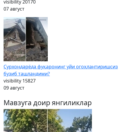
visibility
20170
07 август
Сурхондарёда фуқаронинг уйи огоҳлантиришсиз
бузиб ташландими?
visibility
15827
09 август
Мавзуга доир янгиликлар