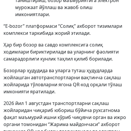
таништириш, бозор маъмуриятига электрон
мурожаат йўллаш ва жавоб олиш
имкониятлари.
“E-bozor” платформаси “Солиқ” ахборот тизимлари
комплекси таркибида жорий этилади.
Ҳар бир бозор ва савдо комплексига солиқ
ходимлари бириктирилади ва уларнинг фаолияти
самарадорлиги кунлик таҳлил қилиб борилади.
Бозорлар ҳудудида ва уларга туташ ҳудудларда
жойлашган автотранспортларни вақтинча сақлаш
жойларида тўловларни ягона QR-код орқали тўлаш
имконияти яратилади.
2026 йил 1 августдан транспортларни сақлаш
жойларидан чиқариб юбориш бўйича рухсатнома
фақат маъмурий ишни кўриб чиқувчи орган ва ижро
органи томонидан “Жарима майдончаси” ахборот