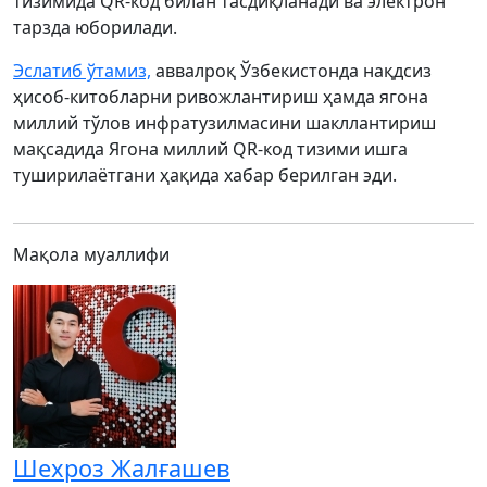
тизимида QR-код билан тасдиқланади ва электрон
тарзда юборилади.
Эслатиб ўтамиз,
аввалроқ Ўзбекистонда нақдсиз
ҳисоб-китобларни ривожлантириш ҳамда ягона
миллий тўлов инфратузилмасини шакллантириш
мақсадида Ягона миллий QR-код тизими ишга
туширилаётгани ҳақида хабар берилган эди.
Мақола муаллифи
Шехроз Жалғашев