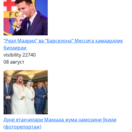
“Реал Мадрид” ва “Барселона” Мессига ҳамдардлик
билдирди
visibility
22740
08 август
Дунё етакчилари Маккада жума намозини ўқиди
(фоторепортаж)