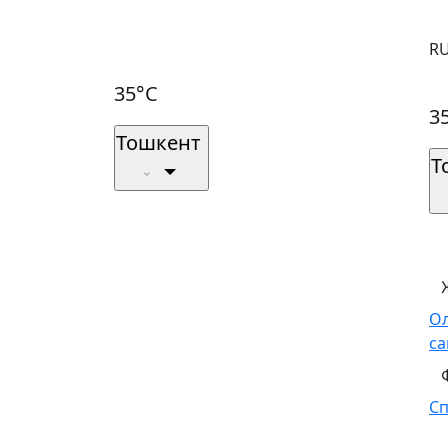
R
35°C
3
Тошкент
Т
О
са
С