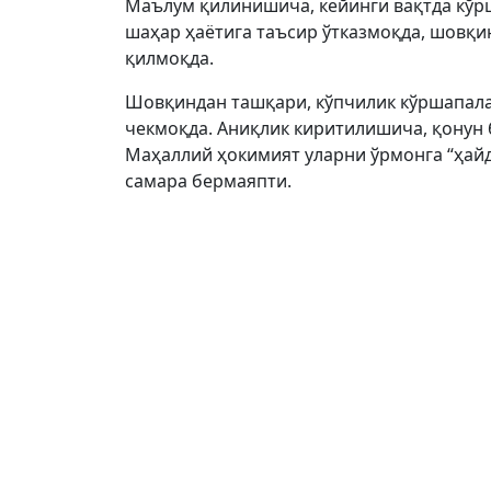
Маълум қилинишича, кейинги вақтда кўр
шаҳар ҳаётига таъсир ўтказмоқда, шовқи
қилмоқда.
Шовқиндан ташқари, кўпчилик кўршапала
чекмоқда. Аниқлик киритилишича, қонун 
Маҳаллий ҳокимият уларни ўрмонга “ҳайд
самара бермаяпти.