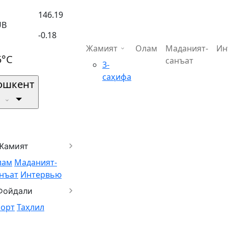
146.19
UB
-0.18
Жамият
Олам
Маданият-
Ин
5°C
санъат
3-
саҳифа
ошкент
Жамият
лам
Маданият-
нъат
Интервью
Фойдали
порт
Таҳлил