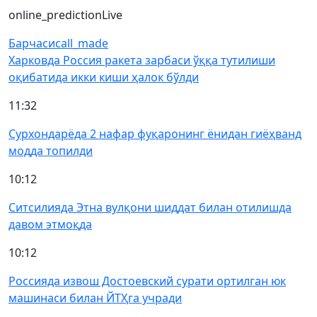
online_prediction
Live
Барчаси
call_made
Харковда Россия ракета зарбаси ўққа тутилиши
оқибатида икки киши ҳалок бўлди
11:32
Сурхондарёда 2 нафар фуқаронинг ёнидан гиёҳванд
модда топилди
10:12
Ситсилияда Этна вулқони шиддат билан отилишда
давом этмоқда
10:12
Россияда извош Достоевский сурати ортилган юк
машинаси билан ЙТҲга учради