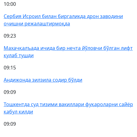
10:00
Сербия Исроил билан биргаликда дрон заводини
очишни режалаштирмоқда
09:23
Махачқалъада ичида бир нечта йўловчи бўлган лифт
қулаб тушди
09:15
Андижонда зилзила содир бўлди
09:09
Тошкентда суд тизими вакиллари фуқароларни сайёр
қабул қилди
09:09