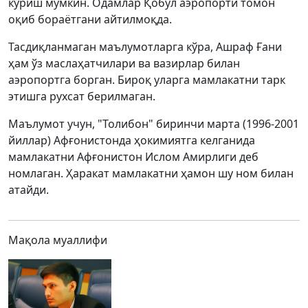
кўриш мумкин. Одамлар Қобул аэропорти томон
оқиб бораётгани айтилмоқда.
Тасдиқланмаган маълумотларга кўра, Ашраф Ғани
ҳам ўз маслаҳатчилари ва вазирлар билан
аэропортга борган. Бироқ уларга мамлакатни тарк
этишга рухсат берилмаган.
Маълумот учун, "Толибон" биринчи марта (1996-2001
йиллар) Афғонистонда ҳокимиятга келганида
мамлакатни Афғонистон Ислом Амирлиги деб
номлаган. Ҳаракат мамлакатни ҳамон шу ном билан
атайди.
Мақола муаллифи