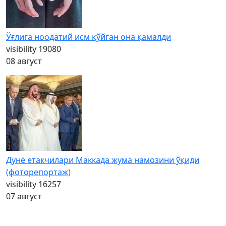
Ўғлига ноодатий исм қўйган она қамалди
visibility
19080
08 август
Дунё етакчилари Маккада жума намозини ўқиди
(фоторепортаж)
visibility
16257
07 август