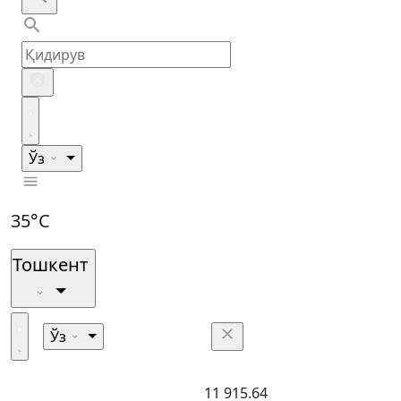
Ўз
35°C
Тошкент
Ўз
11 915.64