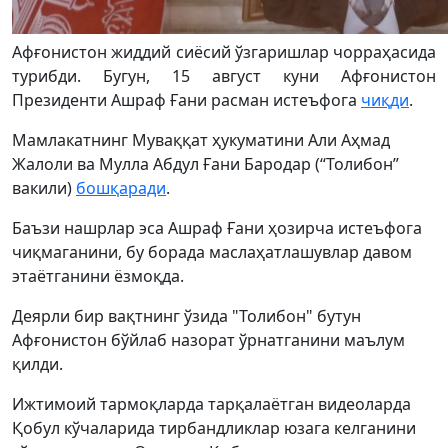
Афғонистон жиддий сиёсий ўзгаришлар чорраҳасида
турибди. Бугун, 15 август куни Афғонистон
Президенти Ашраф Ғани расман истеъфога
чиқди
.
Мамлакатнинг Муваққат ҳукуматини Aли Aҳмад
Жалоли ва Мулла Aбдул Ғани Бародар (“Толибон”
вакили)
бошқаради
.
Баъзи нашрлар эса Ашраф Ғани ҳозирча истеъфога
чиқмаганини, бу борада маслаҳатлашувлар давом
этаётганини ёзмоқда.
Деярли бир вақтнинг ўзида "Толибон" бутун
Афғонистон бўйлаб назорат ўрнатганини маълум
қилди.
Ижтимоий тармоқларда тарқалаётган видеоларда
Қобул кўчаларида тирбандликлар юзага келганини