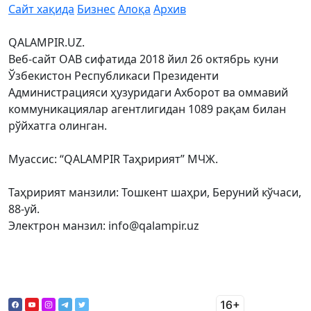
Сайт хақида
Бизнес
Алоқа
Архив
QALAMPIR.UZ.
Веб-сайт ОАВ сифатида 2018 йил 26 октябрь куни
Ўзбекистон Республикаси Президенти
Администрацияси ҳузуридаги Ахборот ва оммавий
коммуникациялар агентлигидан 1089 рақам билан
рўйхатга олинган.
Муассис: “QALAMPIR Таҳририят” МЧЖ.
Таҳририят манзили: Тошкент шаҳри, Беруний кўчаси,
88-уй.
Электрон манзил: info@qalampir.uz