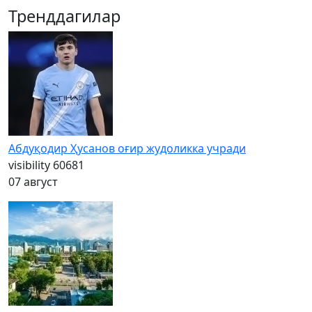
Тренддагилар
Абдуқодир Ҳусанов оғир жудоликка учради
visibility
60681
07 август