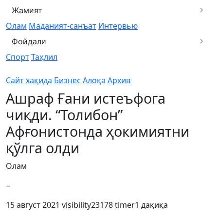
Жамият
Олам
Маданият-санъат
Интервью
Фойдали
Спорт
Таҳлил
Сайт хақида
Бизнес
Алоқа
Архив
Ашраф Ғани истеъфога
чиқди. “Толибон”
Афғонистонда ҳокимиятни
қўлга олди
Олам
−
15 август 2021
visibility
23178
timer
1 дақиқа