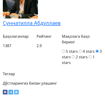
Суннатилла Абдуллаев
Баҳолаганлар
Рейтинг
Мақолага баҳо
беринг
1387
2.9
5 stars
4 stars
3
stars
2 stars
1
stars
Теглар
Дўстларингиз билан улашинг