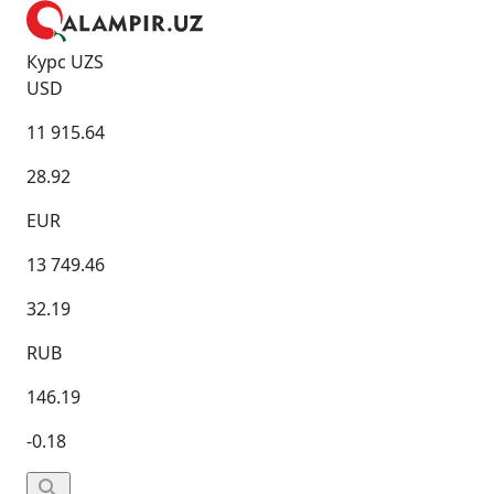
Курс UZS
USD
11 915.64
28.92
EUR
13 749.46
32.19
RUB
146.19
-0.18