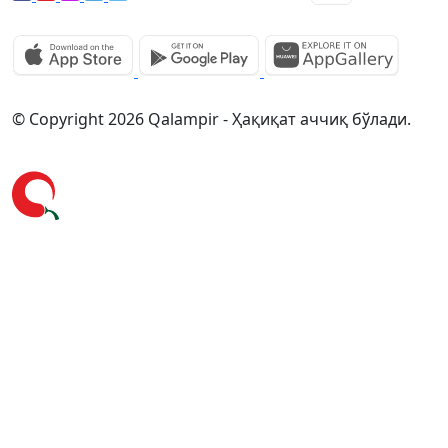
© Copyright 2026 Qalampir - Ҳақиқат аччиқ бўлади.