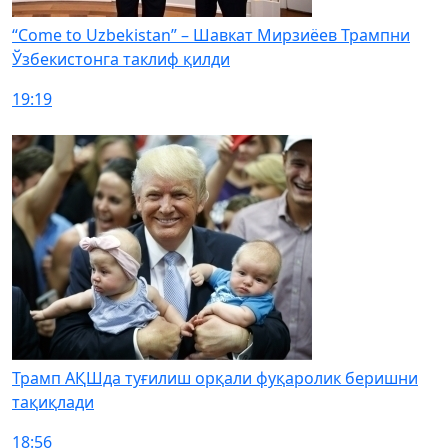
“Come to Uzbekistan” – Шавкат Мирзиёев Трампни
Ўзбекистонга таклиф қилди
19:19
Трамп АҚШда туғилиш орқали фуқаролик беришни
тақиқлади
18:56