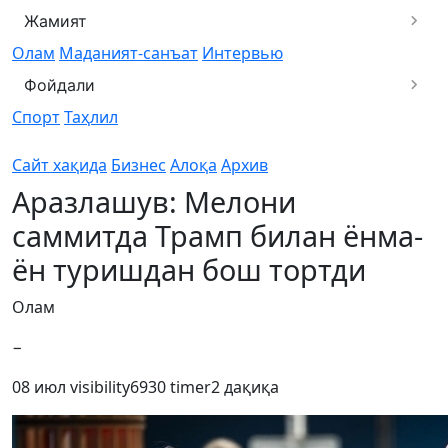
Жамият
Олам
Маданият-санъат
Интервью
Фойдали
Спорт
Таҳлил
Сайт хақида
Бизнес
Алоқа
Архив
Аразлашув: Мелони
саммитда Трамп билан ёнма-
ён туришдан бош тортди
Олам
−
08 июл
visibility
6930
timer
2 дақиқа