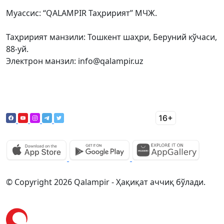
Муассис: “QALAMPIR Таҳририят” МЧЖ.
Таҳририят манзили: Тошкент шаҳри, Беруний кўчаси,
88-уй.
Электрон манзил: info@qalampir.uz
© Copyright 2026 Qalampir - Ҳақиқат аччиқ бўлади.