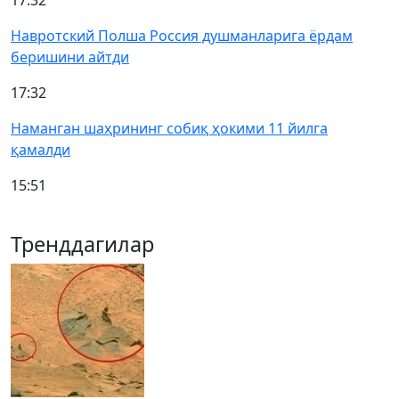
Навротский Полша Россия душманларига ёрдам
беришини айтди
17:32
Наманган шаҳрининг собиқ ҳокими 11 йилга
қамалди
15:51
Тренддагилар