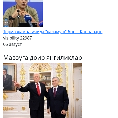
Терма жамоа ичида “каламуш” бор – Каннаваро
visibility
22987
05 август
Мавзуга доир янгиликлар