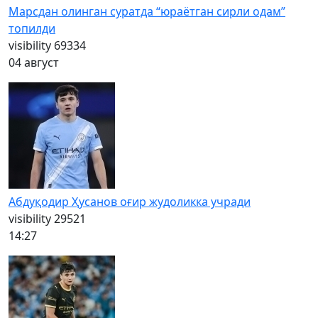
Марсдан олинган суратда “юраётган сирли одам”
топилди
visibility
69334
04 август
Абдуқодир Ҳусанов оғир жудоликка учради
visibility
29521
14:27