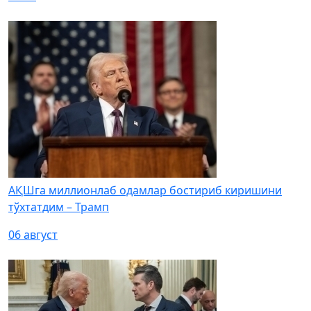
АҚШга миллионлаб одамлар бостириб киришини
тўхтатдим – Трамп
06 август