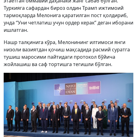
этаётган оммавий даҳанаки жанг сабаб бўлган.
Туркияга сафардан бироз олдин Трамп ижтимоий
тармоқларда Мелонига қаратилган пост қолдириб,
унда “Уни четлатиш учун ордер керак” деган иборани
ишлатган.
Нашр талқинига кўра, Мелонининг илтимоси янги
низоли вазиятдан қочиш мақсадида расмий суратга
тушиш маросими пайтидаги протокол бўйича
жойлашиш ва саф тортишга тегишли бўлган.