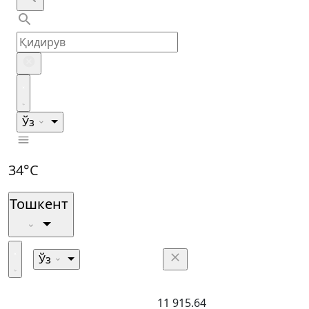
Ўз
34°C
Тошкент
Ўз
11 915.64