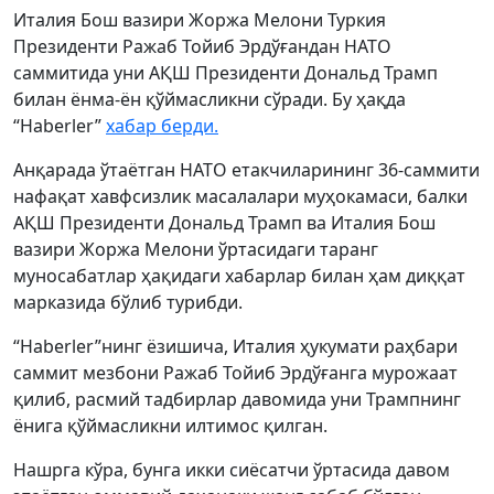
Италия Бош вазири Жоржа Мелони Туркия
Президенти Ражаб Тойиб Эрдўғандан НАТО
саммитида уни АҚШ Президенти Дональд Трамп
билан ёнма-ён қўймасликни сўради. Бу ҳақда
“Haberler”
хабар берди.
Анқарада ўтаётган НАТО етакчиларининг 36-саммити
нафақат хавфсизлик масалалари муҳокамаси, балки
АҚШ Президенти Дональд Трамп ва Италия Бош
вазири Жоржа Мелони ўртасидаги таранг
муносабатлар ҳақидаги хабарлар билан ҳам диққат
марказида бўлиб турибди.
“Haberler”нинг ёзишича, Италия ҳукумати раҳбари
саммит мезбони Ражаб Тойиб Эрдўғанга мурожаат
қилиб, расмий тадбирлар давомида уни Трампнинг
ёнига қўймасликни илтимос қилган.
Нашрга кўра, бунга икки сиёсатчи ўртасида давом