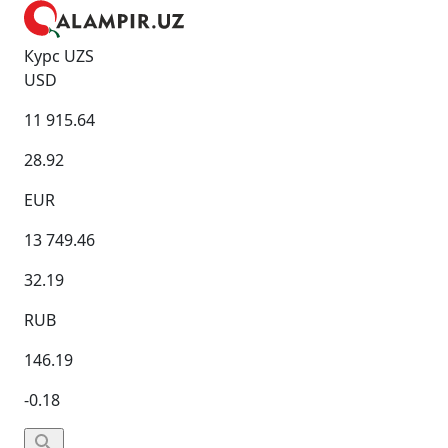
Курс UZS
USD
11 915.64
28.92
EUR
13 749.46
32.19
RUB
146.19
-0.18