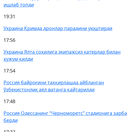
ишлаб топди
19:31
Украина Қримда дронлар парадини уюштирди
17:56
Украина Ялта соҳилига экипажсиз катерлар билан
ҳужум қилди
17:54
Россия байроғини таҳқирлашда айбланган
ўзбекистонлик аёл ватанга қайтарилди
17:48
Россия Одессанинг “Черноморетс” стадионига зарба
берди
17:32