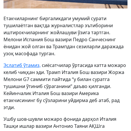
Етакчиларнинг биргаликдаги умумий сурати
тушилаётган вақтда журналистлар эътиборини
иштирокчиларнинг жойлашуви ўзига тартган.
Мелони Испания Бош вазири Педро Санчеснинг
ёнидан жой олган ва Трампдан сезиларли даражада
узоқ масофада турган.
Эслатиб ўтамиз,
сиёсатчилар ўртасида катта можаро
келиб чиққан эди. Трамп Италия Бош вазири Жоржа
Мелони G7 саммити пайтида “у билан суратга
тушишни ўтиниб сўраганини” даъво қилганди.
Кейинчалик Италия Бош вазири Америка
етакчисининг бу сўзларини уйдирма деб атаб, рад
этди.
Ушбу шов-шувли можаро фонида дарҳол Италия
Ташқи ишлар вазири Антонио Таяни АҚШга