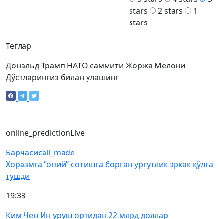
stars
2 stars
1
stars
Теглар
Дональд Трамп
НАТО саммити
Жоржа Мелони
Дўстларингиз билан улашинг
online_prediction
Live
Барчаси
call_made
Хоразмга “опий” сотишга борган ургутлик эркак қўлга
тушди
19:38
Ким Чен Ин уруш ортидан 22 млрд доллар