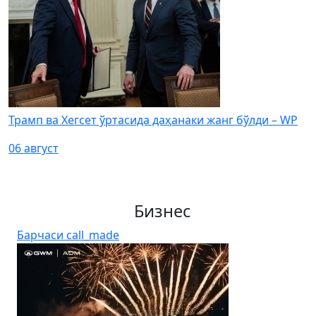
Трамп ва Хегсет ўртасида даҳанаки жанг бўлди – WP
06 август
Бизнес
Барчаси
call_made