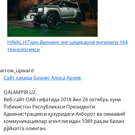
HAVAL H7’дан йилнинг энг қизиқарли янгилиги: Hi4
K
технологияси
arrow_upward
Сайт хақида
Бизнес
Алоқа
Архив
QALAMPIR.UZ.
Веб-сайт ОАВ сифатида 2018 йил 26 октябрь куни
Ўзбекистон Республикаси Президенти
Администрацияси ҳузуридаги Ахборот ва оммавий
коммуникациялар агентлигидан 1089 рақам билан
рўйхатга олинган.