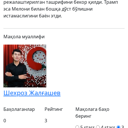
режалаштирилган ташрифини бекор қилди. Трамп
эса Мелони билан бошқа дўст бўлишни
истамаслигини баён этди.
Мақола муаллифи
Шехроз Жалғашев
Баҳолаганлар
Рейтинг
Мақолага баҳо
беринг
0
3
5 stars
4 stars
3