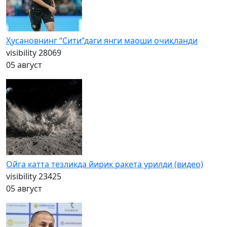
Ҳусановнинг “Сити”даги янги маоши очиқланди
visibility
28069
05 август
Ойга катта тезликда йирик ракета урилди (видео)
visibility
23425
05 август