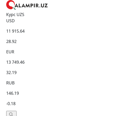
Курс UZS
USD
11 915.64
28.92
EUR
13 749.46
32.19
RUB
146.19
-0.18