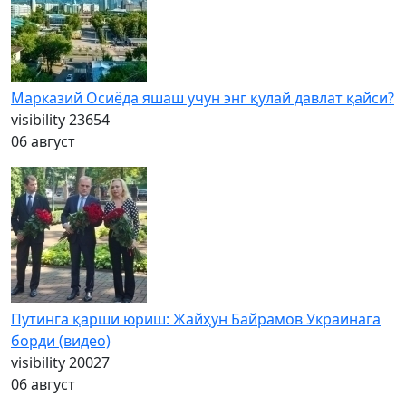
Марказий Осиёда яшаш учун энг қулай давлат қайси?
visibility
23654
06 август
Путинга қарши юриш: Жайҳун Байрамов Украинага
борди (видео)
visibility
20027
06 август