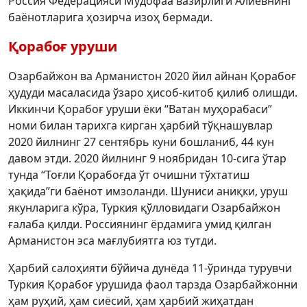
Россия Федерацияси Мудофаа вазирлиги Алиевнинг
баёнотларига ҳозирча изоҳ бермади.
Қорабоғ уруши
Озарбайжон ва Арманистон 2020 йил айнан Қорабоғ
ҳудуди масаласида ўзаро ҳисоб-китоб қилиб олишди.
Иккинчи Қорабоғ уруши ёки “Ватан муҳорабаси”
номи билан тарихга кирган ҳарбий тўқнашувлар
2020 йилнинг 27 сентябрь куни бошланиб, 44 кун
давом этди. 2020 йилнинг 9 ноябридан 10-сига ўтар
тунда “Тоғли Қорабоғда ўт очишни тўхтатиш
ҳақида”ги баёнот имзоланди. Шуниси аниқки, уруш
якунларига кўра, Туркия қўлловидаги Озарбайжон
ғалаба қилди. Россиянинг ёрдамига умид қилган
Арманистон эса мағлубиятга юз тутди.
Ҳарбий салоҳияти бўйича дунёда 11-ўринда турувчи
Туркия Қорабоғ урушида фаол тарзда Озарбайжонни
ҳам руҳий, ҳам сиёсий, ҳам ҳарбий жиҳатдан