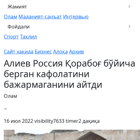
Жамият
Олам
Маданият-санъат
Интервью
Фойдали
Спорт
Таҳлил
Сайт хақида
Бизнес
Алоқа
Архив
Алиев Россия Қорабоғ бўйича
берган кафолатини
бажармаганини айтди
Олам
−
16 июл 2022
visibility
7633
timer
2 дақиқа