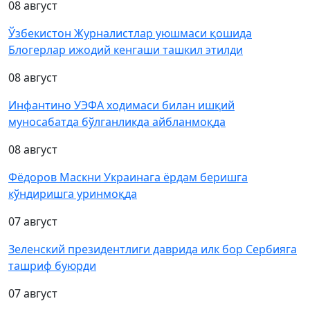
08 август
Ўзбекистон Журналистлар уюшмаси қошида
Блогерлар ижодий кенгаши ташкил этилди
08 август
Инфантино УЭФА ходимаси билан ишқий
муносабатда бўлганликда айбланмоқда
08 август
Фёдоров Маскни Украинага ёрдам беришга
кўндиришга уринмоқда
07 август
Зеленский президентлиги даврида илк бор Сербияга
ташриф буюрди
07 август