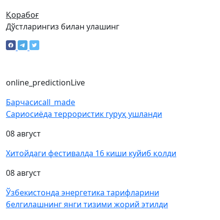
Қорабоғ
Дўстларингиз билан улашинг
online_prediction
Live
Барчаси
call_made
Сариосиёда террористик гуруҳ ушланди
08 август
Хитойдаги фестивалда 16 киши куйиб қолди
08 август
Ўзбекистонда энергетика тарифларини
белгилашнинг янги тизими жорий этилди