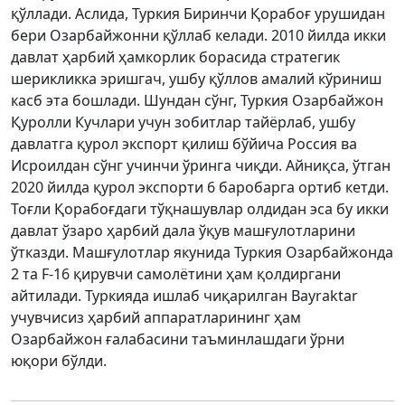
қўллади. Аслида, Туркия Биринчи Қорабоғ урушидан
бери Озарбайжонни қўллаб келади. 2010 йилда икки
давлат ҳарбий ҳамкорлик борасида стратегик
шерикликка эришгач, ушбу қўллов амалий кўриниш
касб эта бошлади. Шундан сўнг, Туркия Озарбайжон
Қуролли Кучлари учун зобитлар тайёрлаб, ушбу
давлатга қурол экспорт қилиш бўйича Россия ва
Исроилдан сўнг учинчи ўринга чиқди. Айниқса, ўтган
2020 йилда қурол экспорти 6 баробарга ортиб кетди.
Тоғли Қорабоғдаги тўқнашувлар олдидан эса бу икки
давлат ўзаро ҳарбий дала ўқув машғулотларини
ўтказди. Машғулотлар якунида Туркия Озарбайжонда
2 та F-16 қирувчи самолётини ҳам қолдиргани
айтилади. Туркияда ишлаб чиқарилган Bayraktar
учувчисиз ҳарбий аппаратларининг ҳам
Озарбайжон ғалабасини таъминлашдаги ўрни
юқори бўлди.