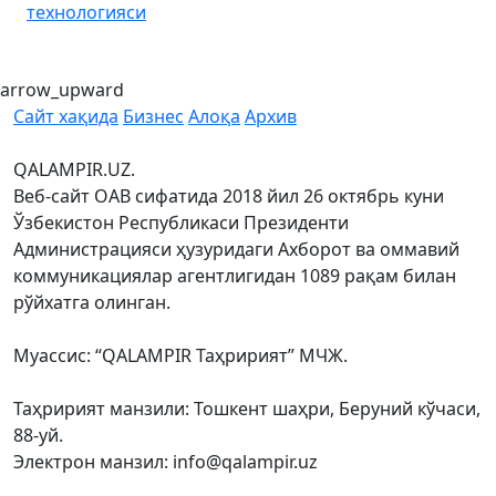
технологияси
arrow_upward
Сайт хақида
Бизнес
Алоқа
Архив
QALAMPIR.UZ.
Веб-сайт ОАВ сифатида 2018 йил 26 октябрь куни
Ўзбекистон Республикаси Президенти
Администрацияси ҳузуридаги Ахборот ва оммавий
коммуникациялар агентлигидан 1089 рақам билан
рўйхатга олинган.
Муассис: “QALAMPIR Таҳририят” МЧЖ.
Таҳририят манзили: Тошкент шаҳри, Беруний кўчаси,
88-уй.
Электрон манзил: info@qalampir.uz