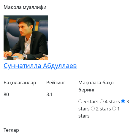
Мақола муаллифи
Суннатилла Абдуллаев
Баҳолаганлар
Рейтинг
Мақолага баҳо
беринг
80
3.1
5 stars
4 stars
3
stars
2 stars
1
stars
Теглар