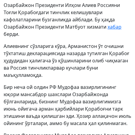
Озарбайжон Президенти Илҳом Алиев Россияни
Тоғли Қорабоғдаги тинчлик келишувлари
кафолатларини бузганликда айблади. Бу ҳақда
Озарбайжон Президенти Матбуот хизмати
хабар
берди.
Алиевнинг сўзларига кўра, Арманистон ўт очишни
тўхтатиш декларациясида назарда тутилган Қорабоғ
ҳудудидан ҳалигача ўз қўшинларини олиб чиқмаган
ва Россия тинчликпарвар кучлари буни
маъқулламоқда.
Бир неча ой олдин РФ Мудофаа вазирлигининг
юқори мансабдор шахслари Озарбайжонда
бўлганларида, бизнинг Мудофаа вазирлигимизга
июнь ойигача арман ҳарбийлари Қорабоғни тарк
этишини ваъда қилишган эди. Ҳозир аллақачон июль
ойининг ўрталари, аммо бу масала ҳал қилинмаган.