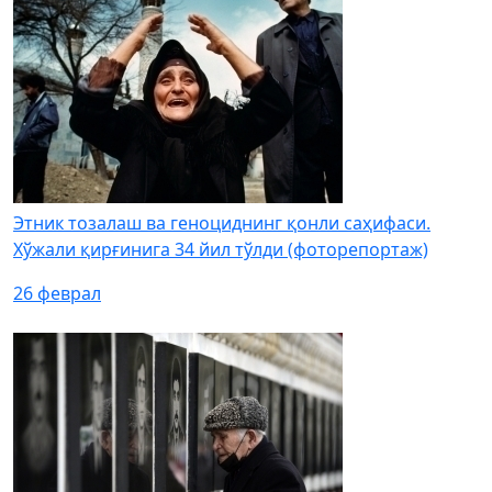
Этник тозалаш ва геноциднинг қонли саҳифаси.
Хўжали қирғинига 34 йил тўлди (фоторепортаж)
26 феврал