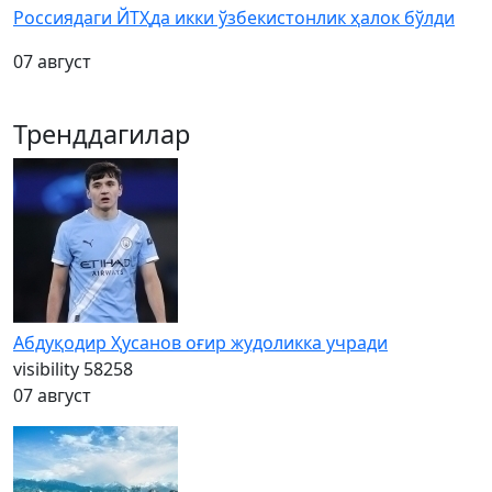
Россиядаги ЙТҲда икки ўзбекистонлик ҳалок бўлди
07 август
Тренддагилар
Абдуқодир Ҳусанов оғир жудоликка учради
visibility
58258
07 август