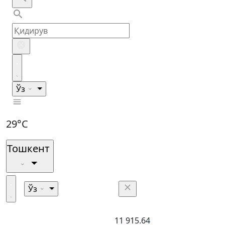
Ўз
29°C
Тошкент
Ўз
11 915.64