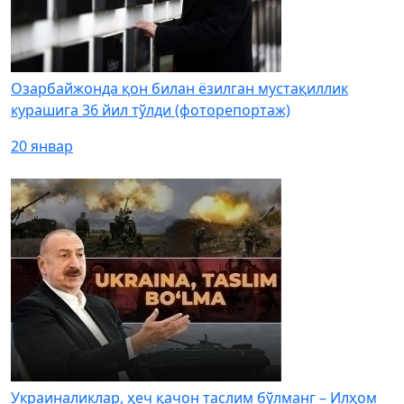
Озарбайжонда қон билан ёзилган мустақиллик
курашига 36 йил тўлди (фоторепортаж)
20 январ
Украиналиклар, ҳеч қачон таслим бўлманг – Илҳом