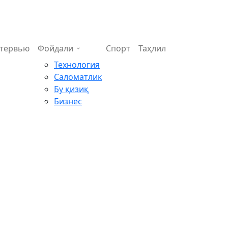
тервью
Фойдали
Спорт
Таҳлил
Технология
Саломатлик
Бу қизиқ
Бизнес