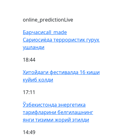
online_prediction
Live
Барчаси
call_made
Сариосиёда террористик гуруҳ
ушланди
18:44
Хитойдаги фестивалда 16 киши
куйиб қолди
17:11
Ўзбекистонда энергетика
тарифларини белгилашнинг
янги тизими жорий этилди
14:49