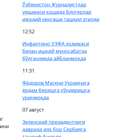
Ўзбекистон Журналистлар
уюшмаси қошида Блогерлар
ижодий кенгаши ташкил этилди
12:52
Инфантино УЭФА ходимаси
билан ишқий муносабатда
бўлганликда айбланмоқда
11:31
Фёдоров Маскни Украинага
ёрдам беришга кўндиришга
уринмоқда
07 август
нг
Зеленский президентлиги
бини
даврида илк бор Сербияга
ташриф буюрди