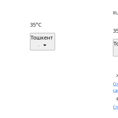
R
35°C
3
Тошкент
Т
О
са
С