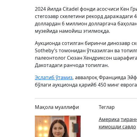
2024 йилда Citadel фонди асосчиси Кен Г
стегозавр скелетини рекорд даражадаги 4
доллардан 6 миллион долларгача баҳолан
музейида намойиш этилмоқда.
Аукционда сотилган биринчи динозавр ск
Sotheby’s томонидан ўтказилган ва топилг
палеонтолог Сюзан Хендриксон шарафига
Дакотадаги ранчода топилган.
Эслатиб ўтамиз
, аввалроқ Францияда Эй
бўлаги аукционда қарийб 450 минг еврога
Мақола муаллифи
Теглар
Америка
тиран
кимошди савдо