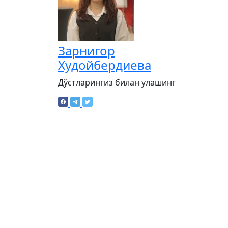
Зарнигор
Худойбердиева
Дўстларингиз билан улашинг