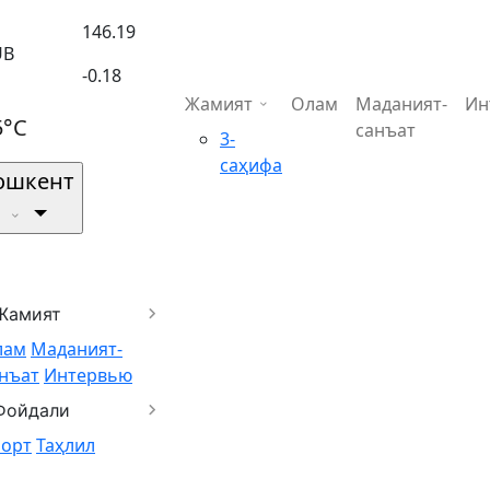
146.19
UB
-0.18
Жамият
Олам
Маданият-
Ин
5°C
санъат
3-
саҳифа
ошкент
Жамият
лам
Маданият-
нъат
Интервью
Фойдали
порт
Таҳлил