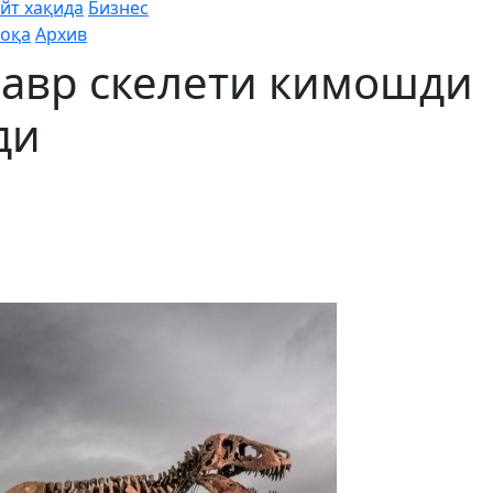
йт хақида
Бизнес
оқа
Архив
авр скелети кимошди
ди