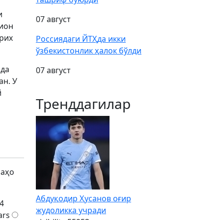
и
07 август
лион
рих
Россиядаги ЙТҲда икки
ўзбекистонлик ҳалок бўлди
лда
07 август
ан. У
й
Тренддагилар
р
баҳо
Абдуқодир Ҳусанов оғир
4
жудоликка учради
ars