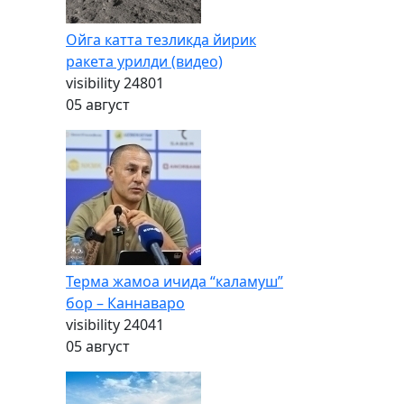
Ойга катта тезликда йирик
ракета урилди (видео)
visibility
24801
05 август
Терма жамоа ичида “каламуш”
бор – Каннаваро
visibility
24041
05 август