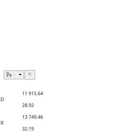
Ўз
11 915.64
SD
28.92
13 749.46
UR
32.19