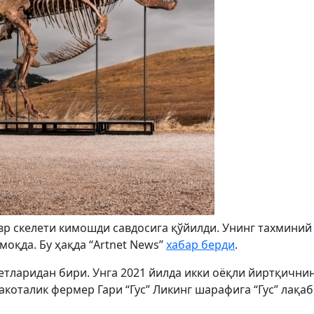
р скелети кимошди савдосига қўйилди. Унинг тахминий
оқда. Бу ҳақда “Artnet News”
хабар берди
.
летларидан бири. Унга 2021 йилда икки оёқли йиртқични
коталик фермер Гари “Гус” Ликинг шарафига “Гус” лақа