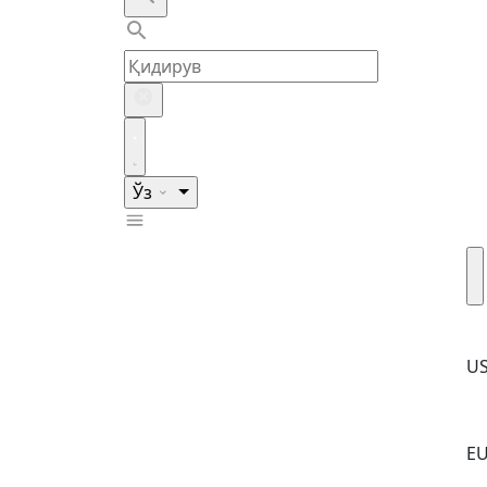
Ўз
U
E