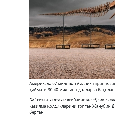
Америкада 67 миллион йиллик тираннозав
қиймати 30-40 миллион долларга баҳоланм
Бу "титан калтакесаги"нинг энг тўлиқ ске
қазилма қолдиқларини топган Жанубий Да
берган.