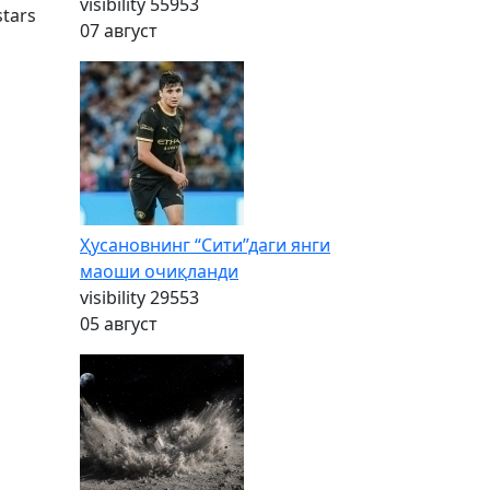
visibility
55953
stars
07 август
Ҳусановнинг “Сити”даги янги
маоши очиқланди
visibility
29553
05 август