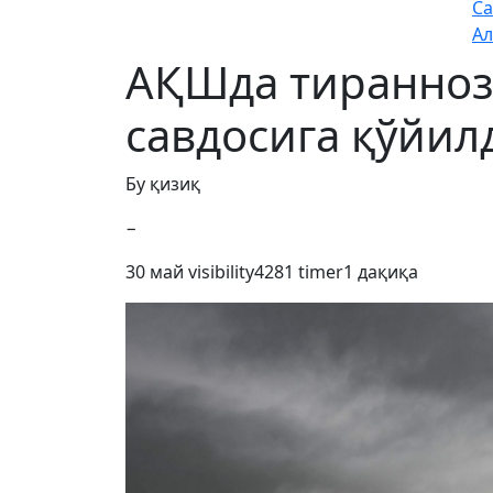
Са
Ал
АҚШда тиранноз
савдосига қўйил
Бу қизиқ
−
30 май
visibility
4281
timer
1 дақиқа