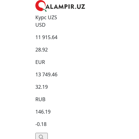
Курс UZS
USD
11 915.64
28.92
EUR
13 749.46
32.19
RUB
146.19
-0.18