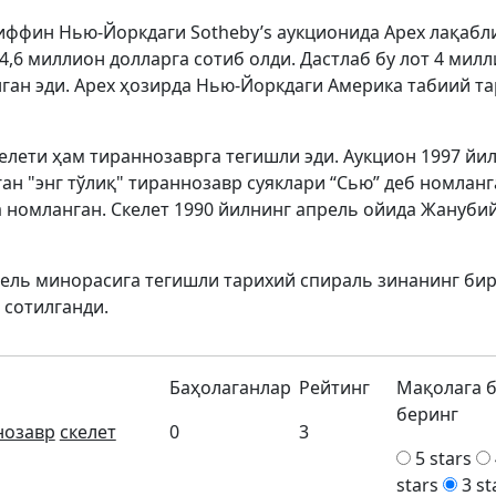
риффин Нью-Йоркдаги Sotheby’s аукционида Apex лақабл
4,6 миллион долларга сотиб олди. Дастлаб бу лот 4 мил
ган эди. Apex ҳозирда Нью-Йоркдаги Америка табиий та
елети ҳам тираннозаврга тегишли эди. Аукцион 1997 йи
ан "энг тўлиқ" тираннозавр суяклари “Сью” деб номланг
 номланган. Скелет 1990 йилнинг апрель ойида Жануби
фель минорасига тегишли тарихий спираль зинанинг би
 сотилганди.
Баҳолаганлар
Рейтинг
Мақолага 
беринг
нозавр
скелет
0
3
5 stars
stars
3 st