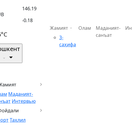
146.19
UB
-0.18
Жамият
Олам
Маданият-
Ин
6°C
санъат
3-
саҳифа
ошкент
Жамият
лам
Маданият-
нъат
Интервью
Фойдали
порт
Таҳлил