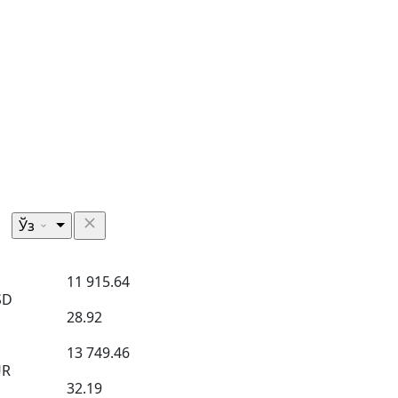
Ўз
11 915.64
SD
28.92
13 749.46
UR
32.19