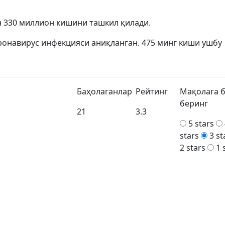
 330 миллион кишини ташкил қилади.
ронавирус инфекцияси аниқланган. 475 минг киши ушбу
Баҳолаганлар
Рейтинг
Мақолага 
беринг
21
3.3
5 stars
stars
3 st
2 stars
1 