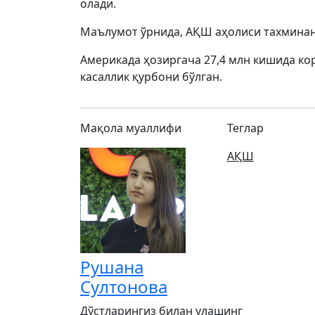
олади.
Маълумот ўрнида, АҚШ аҳолиси тахминан
Америкада ҳозиргача 27,4 млн кишида ко
касаллик қурбони бўлган.
Мақола муаллифи
Теглар
АҚШ
Рушана
Султонова
Дўстларингиз билан улашинг