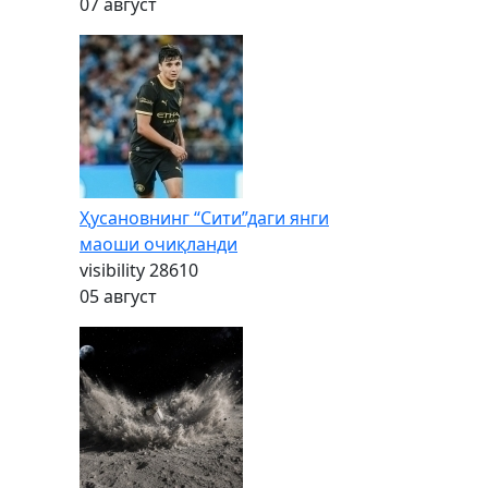
07 август
Ҳусановнинг “Сити”даги янги
маоши очиқланди
visibility
28610
05 август