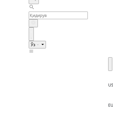
Ўз
U
E