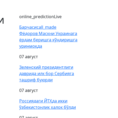
и
online_prediction
Live
Барчаси
call_made
Фёдоров Маскни Украинага
ёрдам беришга кўндиришга
уринмоқда
07 август
Зеленский президентлиги
даврида илк бор Сербияга
ташриф буюрди
07 август
Россиядаги ЙТҲда икки
ўзбекистонлик ҳалок бўлди
07 август