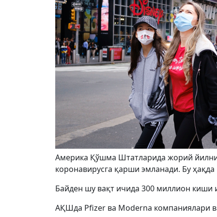
Америка Қўшма Штатларида жорий йилнин
коронавирусга қарши эмланади. Бу ҳақд
Байден шу вақт ичида 300 миллион киши 
АҚШда Pfizer ва Moderna компаниялари в