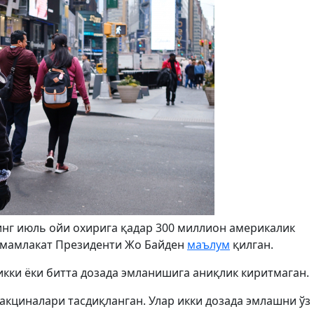
г июль ойи охирига қадар 300 миллион америкалик
а мамлакат Президенти Жо Байден
маълум
қилган.
икки ёки битта дозада эмланишига аниқлик киритмаган.
акциналари тасдиқланган. Улар икки дозада эмлашни ўз