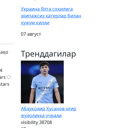
Украина Ялта соҳилига
экипажсиз катерлар билан
ҳужум қилди
07 август
Тренддагилар
баҳо
4
ars
stars
Абдуқодир Ҳусанов оғир
жудоликка учради
visibility
38708