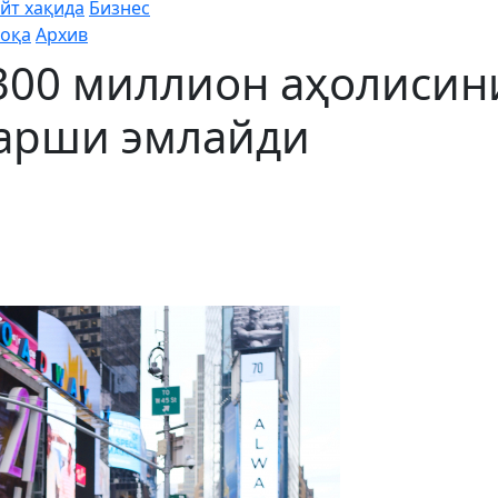
йт хақида
Бизнес
оқа
Архив
300 миллион аҳолисин
қарши эмлайди