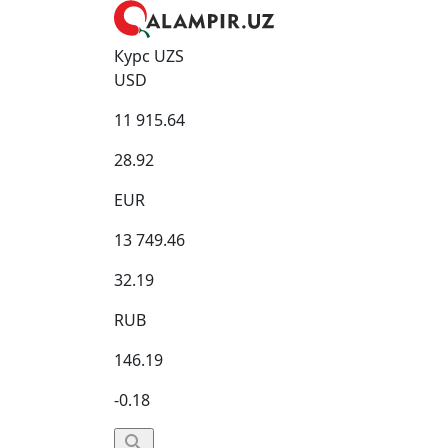
Курс UZS
USD
11 915.64
28.92
EUR
13 749.46
32.19
RUB
146.19
-0.18