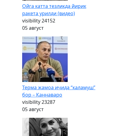
Ойга катта тезликда йирик
ракета урилди (видео)
visibility
24152
05 август
Терма жамоа ичида “каламуш”
бор – Каннаваро
visibility
23287
05 август