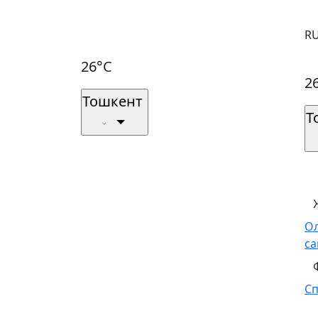
R
26°C
2
Тошкент
Т
О
са
С