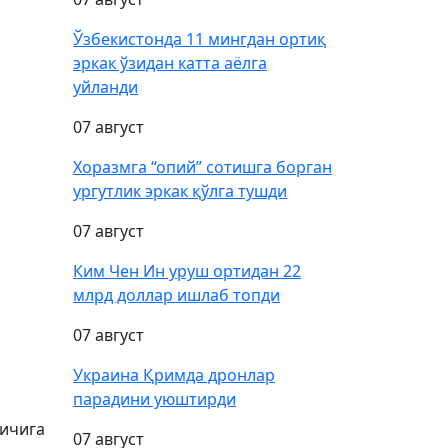
Ўзбекистонда 11 мингдан ортиқ
эркак ўзидан катта аёлга
уйланди
07 август
Хоразмга “опий” сотишга борган
ургутлик эркак қўлга тушди
07 август
Ким Чен Ин уруш ортидан 22
млрд доллар ишлаб топди
07 август
Украина Қримда дронлар
парадини уюштирди
 ичига
07 август