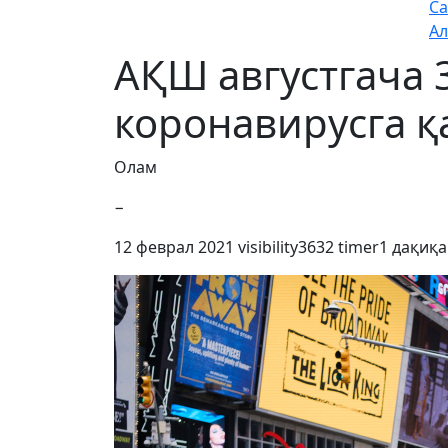
Са
Ал
АҚШ августгача 
коронавирусга 
Олам
−
12 феврал 2021
visibility
3632
timer
1 дақиқа