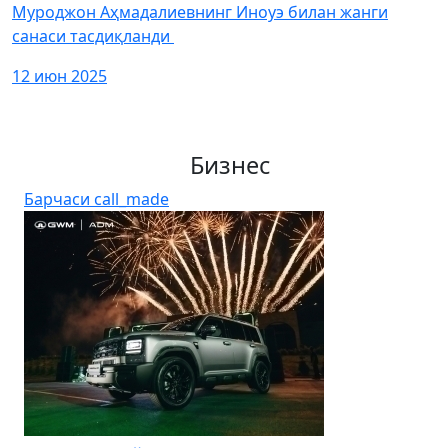
Муроджон Аҳмадалиевнинг Иноуэ билан жанги
санаси тасдиқланди
12 июн 2025
Бизнес
Барчаси
call_made