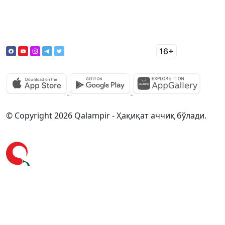
© Copyright 2026 Qalampir - Ҳақиқат аччиқ бўлади.