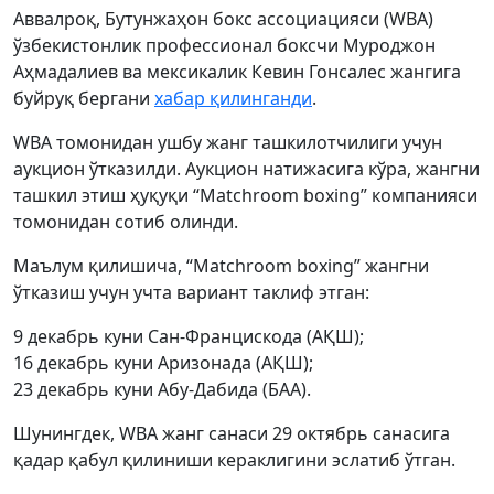
Аввалроқ, Бутунжаҳон бокс ассоциацияси (WBA)
ўзбекистонлик профессионал боксчи Муроджон
Аҳмадалиев ва мексикалик Кевин Гонсалес жангига
буйруқ бергани
хабар қилинганди
.
WBA томонидан ушбу жанг ташкилотчилиги учун
аукцион ўтказилди. Аукцион натижасига кўра, жангни
ташкил этиш ҳуқуқи “Matchroom boxing” компанияси
томонидан сотиб олинди.
Маълум қилишича, “Matchroom boxing” жангни
ўтказиш учун учта вариант таклиф этган:
9 декабрь куни Сан-Францискода (АҚШ);
16 декабрь куни Аризонада (АҚШ);
23 декабрь куни Абу-Дабида (БАА).
Шунингдек, WBA жанг санаси 29 октябрь санасига
қадар қабул қилиниши кераклигини эслатиб ўтган.