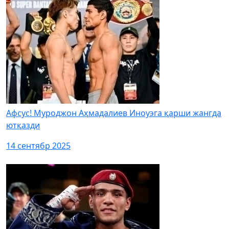
Афсус! Муроджон Аҳмадалиев Иноуэга қарши жангда
ютқазди
14 сентябр 2025