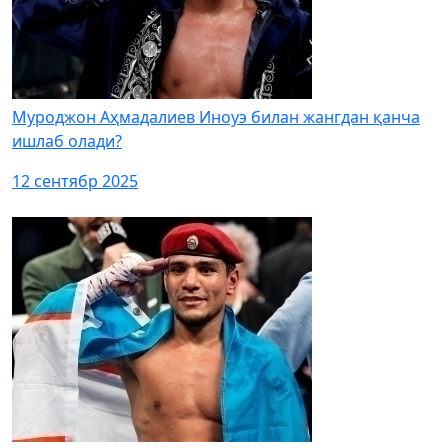
Муроджон Аҳмадалиев Иноуэ билан жангдан қанча
ишлаб олади?
12 сентябр 2025