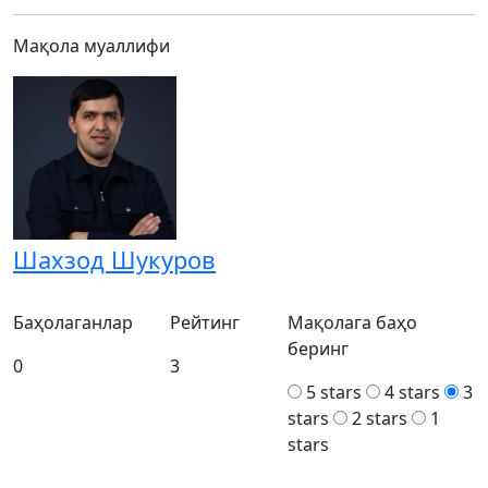
Мақола муаллифи
Шахзод Шукуров
Баҳолаганлар
Рейтинг
Мақолага баҳо
беринг
0
3
5 stars
4 stars
3
stars
2 stars
1
stars