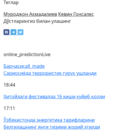
Теглар
Муроджон Аҳмадалиев
Кевин Гонсалес
Дўстларингиз билан улашинг
online_prediction
Live
Барчаси
call_made
Сариосиёда террористик гуруҳ ушланди
18:44
Хитойдаги фестивалда 16 киши куйиб қолди
17:11
Ўзбекистонда энергетика тарифларини
белгилашнинг янги тизими жорий этилди