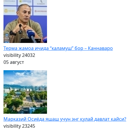
Терма жамоа ичида “каламуш” бор – Каннаваро
visibility
24032
05 август
Марказий Осиёда яшаш учун энг қулай давлат қайси?
visibility
23245