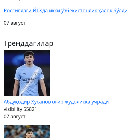
Россиядаги ЙТҲда икки ўзбекистонлик ҳалок бўлди
07 август
Тренддагилар
Абдуқодир Ҳусанов оғир жудоликка учради
visibility
55821
07 август