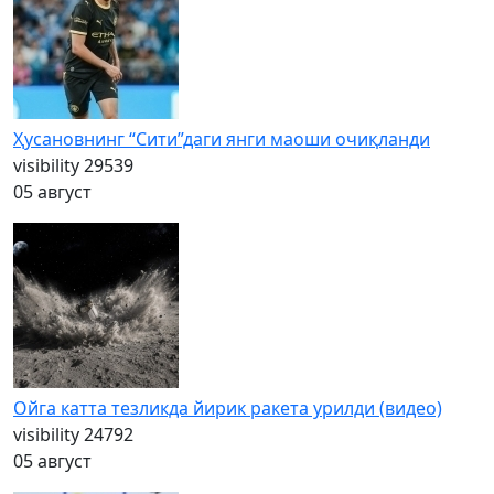
Ҳусановнинг “Сити”даги янги маоши очиқланди
visibility
29539
05 август
Ойга катта тезликда йирик ракета урилди (видео)
visibility
24792
05 август