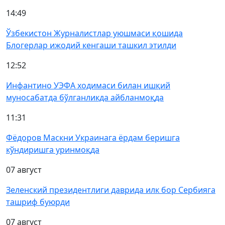
14:49
Ўзбекистон Журналистлар уюшмаси қошида
Блогерлар ижодий кенгаши ташкил этилди
12:52
Инфантино УЭФА ходимаси билан ишқий
муносабатда бўлганликда айбланмоқда
11:31
Фёдоров Маскни Украинага ёрдам беришга
кўндиришга уринмоқда
07 август
Зеленский президентлиги даврида илк бор Сербияга
ташриф буюрди
07 август