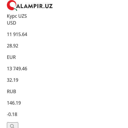
Курс UZS
USD
11 915.64
28.92
EUR
13 749.46
32.19
RUB
146.19
-0.18