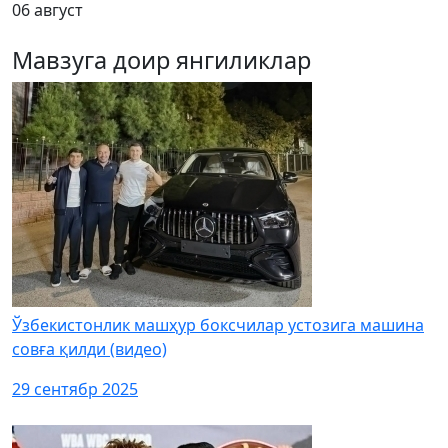
06 август
Мавзуга доир янгиликлар
Ўзбекистонлик машҳур боксчилар устозига машина
совға қилди (видео)
29 сентябр 2025