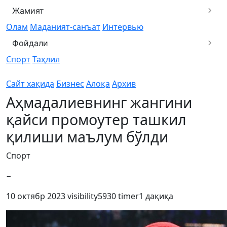
Жамият
Олам
Маданият-санъат
Интервью
Фойдали
Спорт
Таҳлил
Сайт хақида
Бизнес
Алоқа
Архив
Аҳмадалиевнинг жангини
қайси промоутер ташкил
қилиши маълум бўлди
Спорт
−
10 октябр 2023
visibility
5930
timer
1 дақиқа