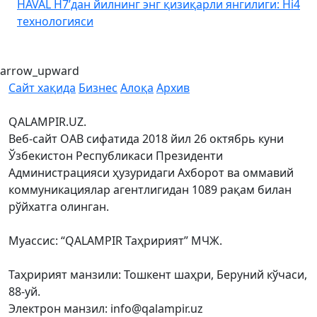
HAVAL H7’дан йилнинг энг қизиқарли янгилиги: Hi4
K
технологияси
arrow_upward
Сайт хақида
Бизнес
Алоқа
Архив
QALAMPIR.UZ.
Веб-сайт ОАВ сифатида 2018 йил 26 октябрь куни
Ўзбекистон Республикаси Президенти
Администрацияси ҳузуридаги Ахборот ва оммавий
коммуникациялар агентлигидан 1089 рақам билан
рўйхатга олинган.
Муассис: “QALAMPIR Таҳририят” МЧЖ.
Таҳририят манзили: Тошкент шаҳри, Беруний кўчаси,
88-уй.
Электрон манзил: info@qalampir.uz