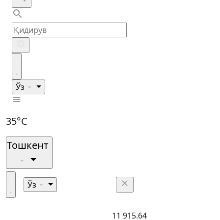
Ўз
35°C
Тошкент
Ўз
11 915.64