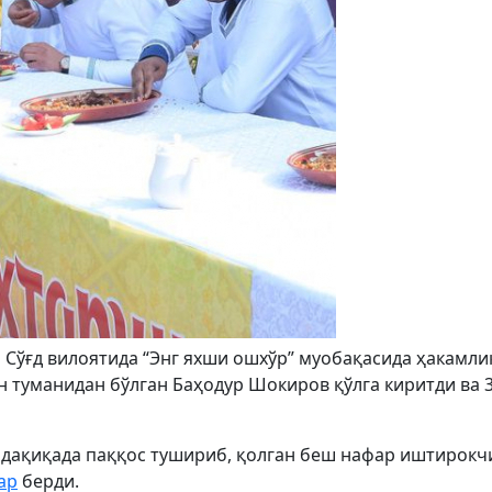
Сўғд вилоятида “Энг яхши ошхўр” муобақасида ҳакамли
 туманидан бўлган Баҳодур Шокиров қўлга киритди ва 
 дақиқада паққос тушириб, қолган беш нафар иштирокч
ар
берди.