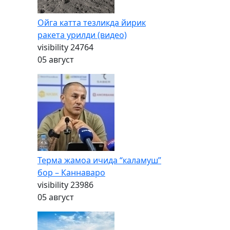
Ойга катта тезликда йирик
ракета урилди (видео)
visibility
24764
05 август
Терма жамоа ичида “каламуш”
бор – Каннаваро
visibility
23986
05 август