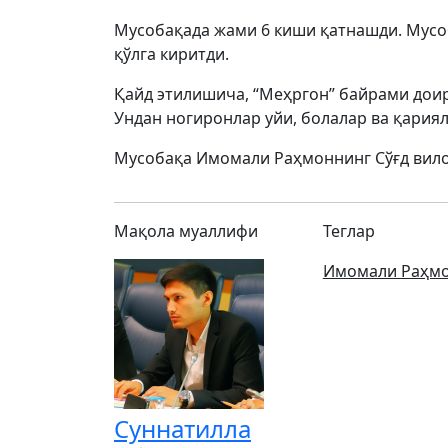
Мусобақада жами 6 киши қатнашди. Мус
қўлга киритди.
Қайд этилишича, “Меҳргон” байрами доир
Ундан ногиронлар уйи, болалар ва қариял
Мусобақа Имомали Раҳмоннинг Сўғд вило
Мақола муаллифи
Теглар
Имомали Раҳм
Суннатилла