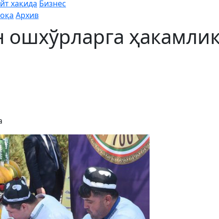
йт хақида
Бизнес
оқа
Архив
 ошхўрларга ҳакамли
а