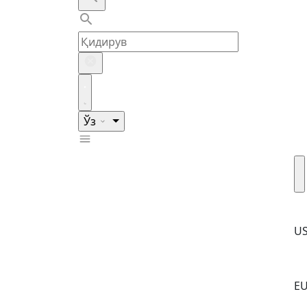
Ўз
U
E