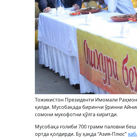
Тожикистон Президенти Имомали Раҳмон 
қилди. Мусобақада биринчи ўринни Айнин
сомони мукофотни қўлга киритди.
Мусобақа ғолиби 700 грамм паловни беш
ортда қолдирди. Бу ҳақда “Азия-Плюс”
хаб