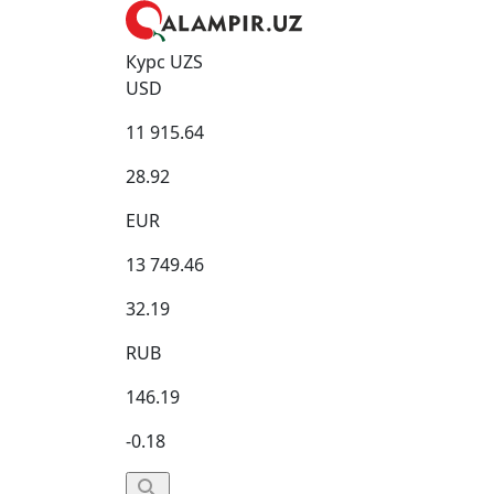
Курс UZS
USD
11 915.64
28.92
EUR
13 749.46
32.19
RUB
146.19
-0.18