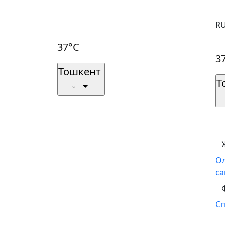
R
37°C
3
Тошкент
Т
О
са
С