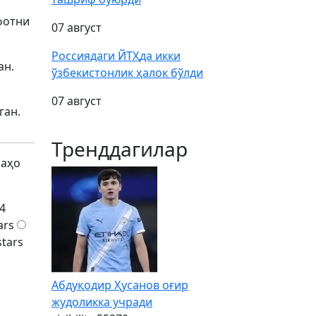
фотни
07 август
Россиядаги ЙТҲда икки
ан.
ўзбекистонлик ҳалок бўлди
07 август
ган.
Тренддагилар
баҳо
4
ars
stars
Абдуқодир Ҳусанов оғир
жудоликка учради