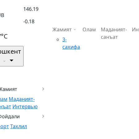
146.19
UB
-0.18
Жамият
Олам
Маданият-
Ин
7°C
санъат
3-
саҳифа
ошкент
Жамият
лам
Маданият-
нъат
Интервью
Фойдали
порт
Таҳлил