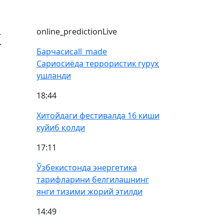
к
online_prediction
Live
Барчаси
call_made
Сариосиёда террористик гуруҳ
ушланди
18:44
Хитойдаги фестивалда 16 киши
куйиб қолди
17:11
Ўзбекистонда энергетика
тарифларини белгилашнинг
янги тизими жорий этилди
14:49