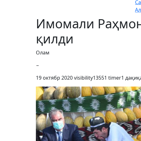
Са
Ал
Имомали Раҳмон
қилди
Олам
−
19 октябр 2020
visibility
13551
timer
1 дақиқ