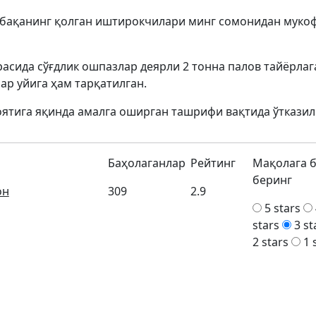
обақанинг қолган иштирокчилари минг сомонидан муко
асида сўғдлик ошпазлар деярли 2 тонна палов тайёрлаг
ар уйига ҳам тарқатилган.
ятига яқинда амалга оширган ташрифи вақтида ўтказил
Баҳолаганлар
Рейтинг
Мақолага 
беринг
он
309
2.9
5 stars
stars
3 st
2 stars
1 