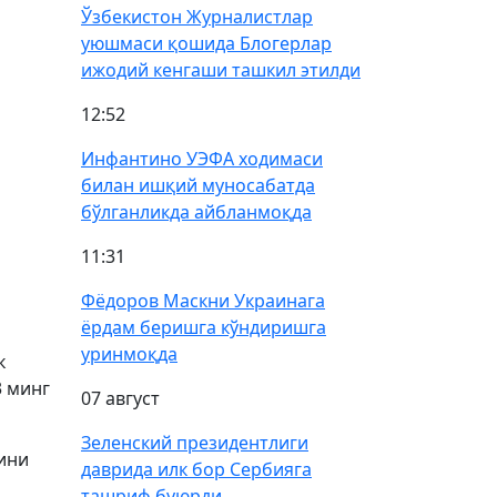
Ўзбекистон Журналистлар
уюшмаси қошида Блогерлар
ижодий кенгаши ташкил этилди
12:52
Инфантино УЭФА ходимаси
билан ишқий муносабатда
бўлганликда айбланмоқда
11:31
Фёдоров Маскни Украинага
ёрдам беришга кўндиришга
уринмоқда
к
3 минг
07 август
Зеленский президентлиги
ини
даврида илк бор Сербияга
ташриф буюрди