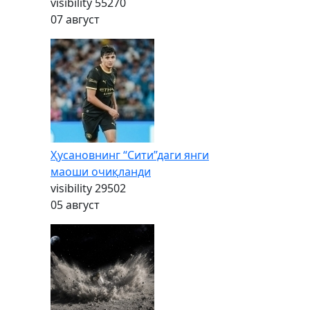
visibility
55270
07 август
Ҳусановнинг “Сити”даги янги
маоши очиқланди
visibility
29502
05 август