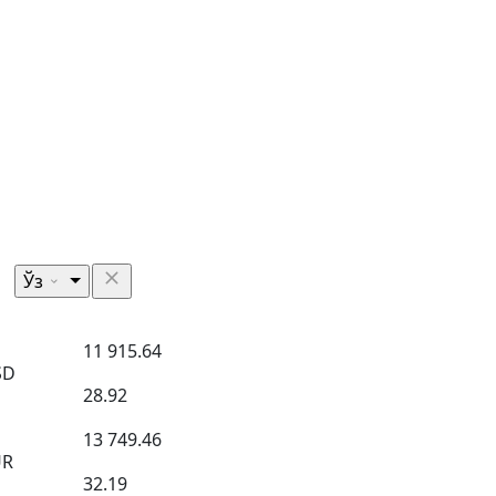
Ўз
11 915.64
SD
28.92
13 749.46
UR
32.19