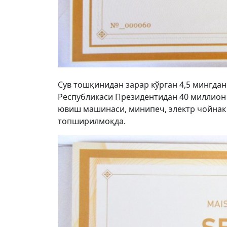
Сув тошқинидан зарар кўрган 4,5 мингдан
Республикаси Президентидан 40 миллион 
ювиш машинаси, минипеч, электр чойнак
топширилмоқда.