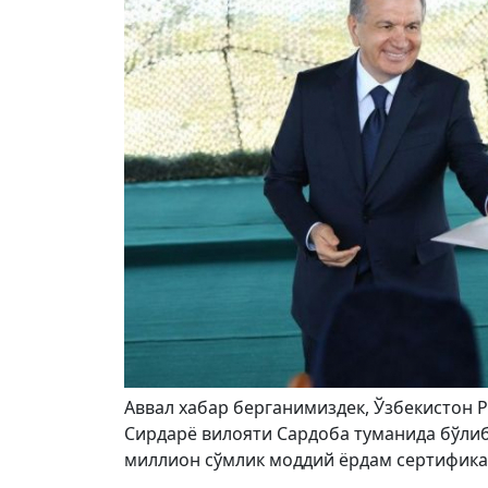
Аввал хабар берганимиздек, Ўзбекистон 
Сирдарё вилояти Сардоба туманида бўлиб
миллион сўмлик моддий ёрдам сертификат