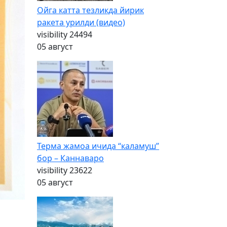
Ойга катта тезликда йирик
ракета урилди (видео)
visibility
24494
05 август
Терма жамоа ичида “каламуш”
бор – Каннаваро
visibility
23622
05 август