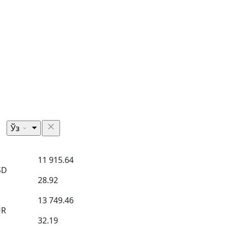
Ўз
11 915.64
SD
28.92
13 749.46
UR
32.19