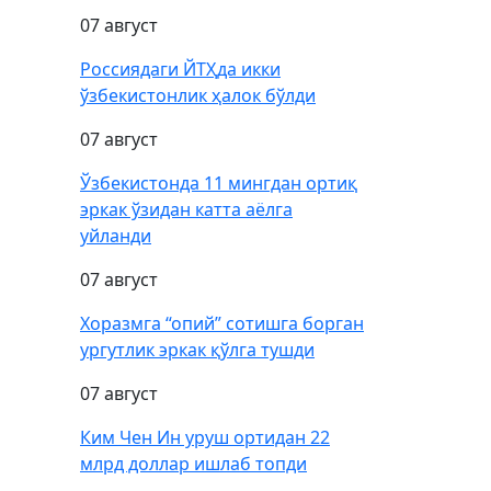
07 август
Россиядаги ЙТҲда икки
ўзбекистонлик ҳалок бўлди
07 август
Ўзбекистонда 11 мингдан ортиқ
эркак ўзидан катта аёлга
уйланди
07 август
Хоразмга “опий” сотишга борган
ургутлик эркак қўлга тушди
07 август
Ким Чен Ин уруш ортидан 22
млрд доллар ишлаб топди