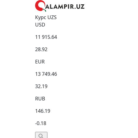
Курс UZS
USD
11 915.64
28.92
EUR
13 749.46
32.19
RUB
146.19
-0.18