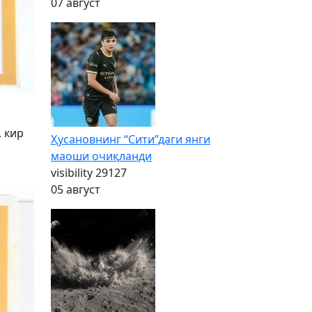
07 август
 кир
Ҳусановнинг “Сити”даги янги
р
маоши очиқланди
visibility
29127
05 август