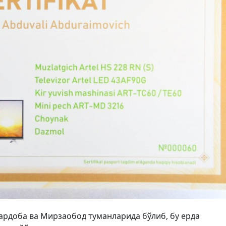
Сардоба ва Мирзаобод туманларида бўлиб, бу ерда