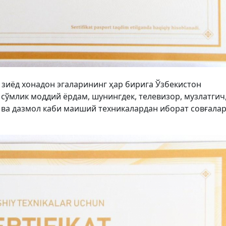
 зиёд хонадон эгаларининг ҳар бирига Ўзбекистон
сўмлик моддий ёрдам, шунингдек, телевизор, музлатгич,
 ва дазмол каби маиший техникалардан иборат совғала