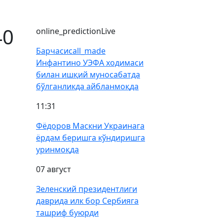
40
online_prediction
Live
Барчаси
call_made
Инфантино УЭФА ходимаси
билан ишқий муносабатда
бўлганликда айбланмоқда
11:31
Фёдоров Маскни Украинага
ёрдам беришга кўндиришга
уринмоқда
07 август
Зеленский президентлиги
даврида илк бор Сербияга
ташриф буюрди