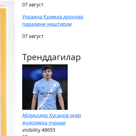
07 август
Украина Қримда дронлар
парадини уюштирди
07 август
Тренддагилар
Абдуқодир Ҳусанов оғир
жудоликка учради
visibility
48693