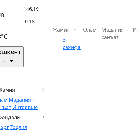
146.19
UB
-0.18
Жамият
Олам
Маданият-
Ин
8°C
санъат
3-
саҳифа
ошкент
Жамият
лам
Маданият-
нъат
Интервью
Фойдали
порт
Таҳлил