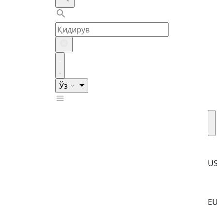
Ўз
U
E