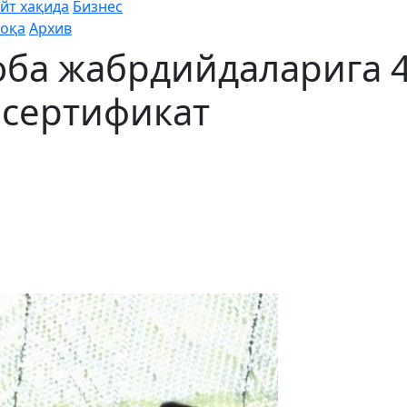
йт хақида
Бизнес
оқа
Архив
оба жабрдийдаларига 
 сертификат