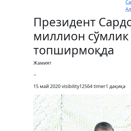
Са
Ал
Президент Сард
миллион сўмлик
топширмоқда
Жамият
−
15 май 2020
visibility
12564
timer
1 дақиқа