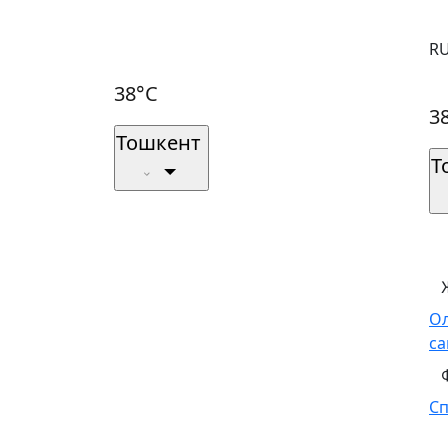
R
38°C
3
Тошкент
Т
О
са
С