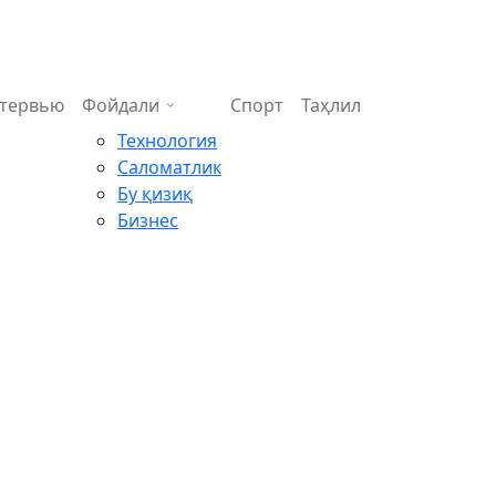
тервью
Фойдали
Спорт
Таҳлил
Технология
Саломатлик
Бу қизиқ
Бизнес