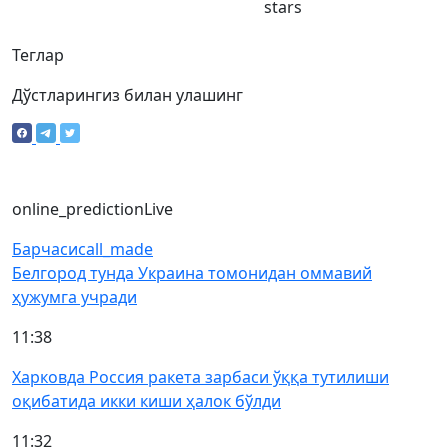
stars
Теглар
Дўстларингиз билан улашинг
online_prediction
Live
Барчаси
call_made
Белгород тунда Украина томонидан оммавий
ҳужумга учради
11:38
Харковда Россия ракета зарбаси ўққа тутилиши
оқибатида икки киши ҳалок бўлди
11:32