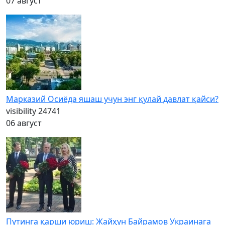
07 август
Марказий Осиёда яшаш учун энг қулай давлат қайси?
visibility
24741
06 август
Путинга қарши юриш: Жайҳун Байрамов Украинага