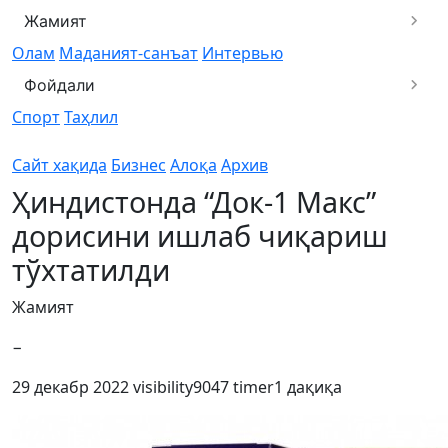
Жамият
Олам
Маданият-санъат
Интервью
Фойдали
Спорт
Таҳлил
Сайт хақида
Бизнес
Алоқа
Архив
Ҳиндистонда “Док-1 Макс”
дорисини ишлаб чиқариш
тўхтатилди
Жамият
−
29 декабр 2022
visibility
9047
timer
1 дақиқа