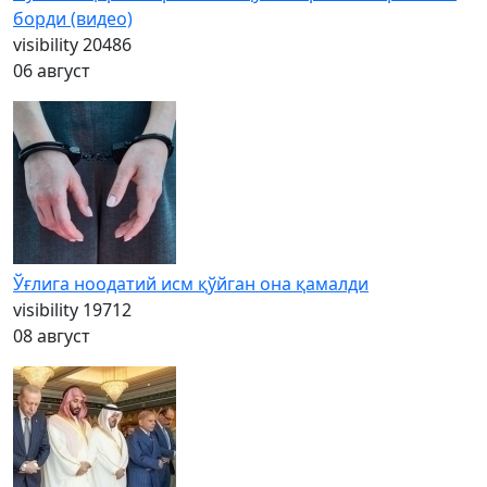
борди (видео)
visibility
20486
06 август
Ўғлига ноодатий исм қўйган она қамалди
visibility
19712
08 август