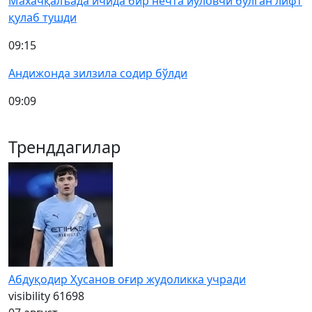
Махачқалъада ичида бир нечта йўловчи бўлган лифт
қулаб тушди
09:15
Андижонда зилзила содир бўлди
09:09
Тренддагилар
Абдуқодир Ҳусанов оғир жудоликка учради
visibility
61698