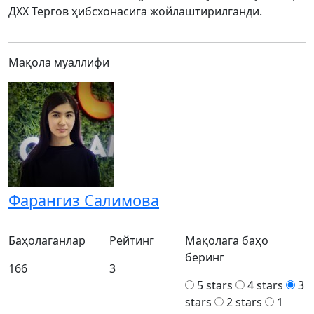
ДХХ Тергов ҳибсхонасига жойлаштирилганди.
Мақола муаллифи
Фарангиз Салимова
Баҳолаганлар
Рейтинг
Мақолага баҳо
беринг
166
3
5 stars
4 stars
3
stars
2 stars
1