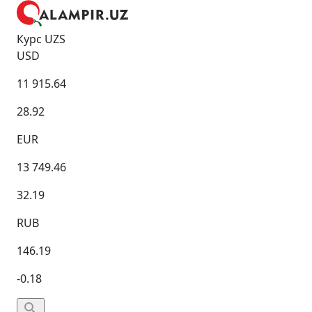
Курс UZS
USD
11 915.64
28.92
EUR
13 749.46
32.19
RUB
146.19
-0.18