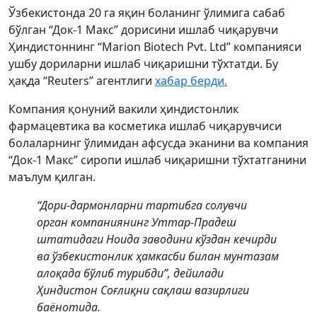
Ўзбекистонда 20 га яқин боланинг ўлимига сабаб
бўлган “Док-1 Макс” дорисини ишлаб чиқарувчи
Ҳиндистоннинг “Marion Biotech Pvt. Ltd” компанияси
ушбу дориларни ишлаб чиқаришни тўхтатди. Бу
ҳақда “Reuters” агентлиги
хабар берди.
Компания қонуний вакили ҳиндистонлик
фармацевтика ва косметика ишлаб чиқарувчиси
болаларнинг ўлимидан афсусда эканини ва компания
“Док-1 Макс” сиропи ишлаб чиқаришни тўхтатганини
маълум қилган.
“Дори-дармонларни тартибга солувчи
орган компаниянинг Уттар-Прадеш
штатидаги Ноида заводини кўздан кечирди
ва ўзбекистонлик ҳамкасби билан мунтазам
алоқада бўлиб турибди”, дейилади
Ҳиндистон Соғлиқни сақлаш вазирлиги
баёнотида.