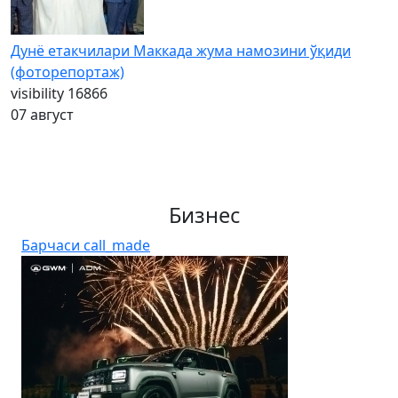
Дунё етакчилари Маккада жума намозини ўқиди
(фоторепортаж)
visibility
16866
07 август
Бизнес
Барчаси
call_made