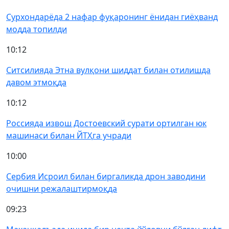
Сурхондарёда 2 нафар фуқаронинг ёнидан гиёҳванд
модда топилди
10:12
Ситсилияда Этна вулқони шиддат билан отилишда
давом этмоқда
10:12
Россияда извош Достоевский сурати ортилган юк
машинаси билан ЙТҲга учради
10:00
Сербия Исроил билан биргаликда дрон заводини
очишни режалаштирмоқда
09:23