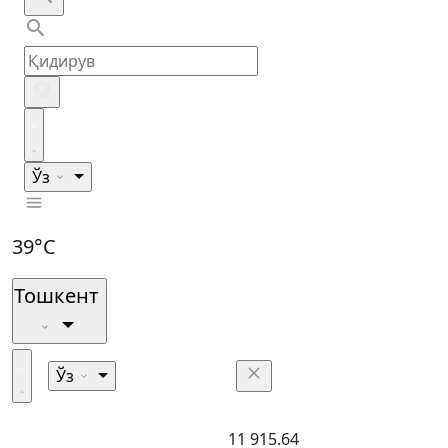
Ўз
39°C
Тошкент
Ўз
11 915.64