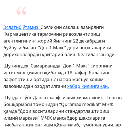
Эслатиб ўтамиз,
Соғлиқни сақлаш вазирлиги
Фармацевтика тармоғини ривожлантириш
агентлигининг жорий йилнинг 22 декабрдаги
буйруғи билан “Док-1 Макс” дори воситаларини
дорихоналардан қайтариб олиш белгиланган эди.
Шунингдек, Самарқандда “Док-1 Макс” сиропини
истеъмол қилиш оқибатида 18 нафар боланинг
вафот этиши ортидан 7 нафар масъул ходим
лавозимидан озод этилгани
хабар қилинганди.
Шундан сўнг Давлат хавфсизлик хизматининг Тергов
бошқармаси томонидан “Quramax medikal” МЧЖ
ҳамда “Дори воситаларини стандартлаштириш
илмий маркази” МЧЖ мансабдор шахсларига
нисбатан жиноят иши қўзғатилиб, гумонланувчилар