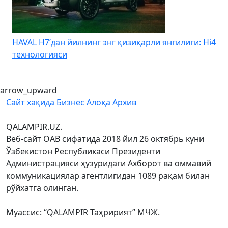
HAVAL H7’дан йилнинг энг қизиқарли янгилиги: Hi4
K
технологияси
arrow_upward
Сайт хақида
Бизнес
Алоқа
Архив
QALAMPIR.UZ.
Веб-сайт ОАВ сифатида 2018 йил 26 октябрь куни
Ўзбекистон Республикаси Президенти
Администрацияси ҳузуридаги Ахборот ва оммавий
коммуникациялар агентлигидан 1089 рақам билан
рўйхатга олинган.
Муассис: “QALAMPIR Таҳририят” МЧЖ.