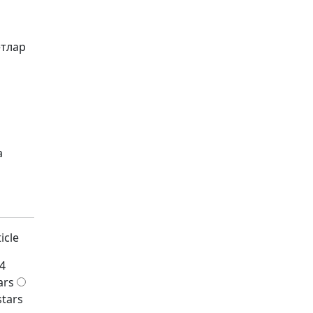
етлар
а
icle
4
ars
stars