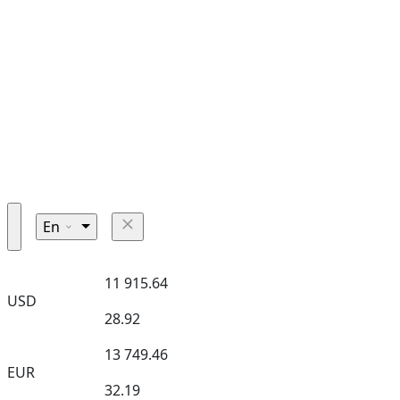
En
11 915.64
USD
28.92
13 749.46
EUR
32.19