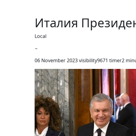
Италия Президен
Local
−
06 November 2023
visibility
9671
timer
2 min