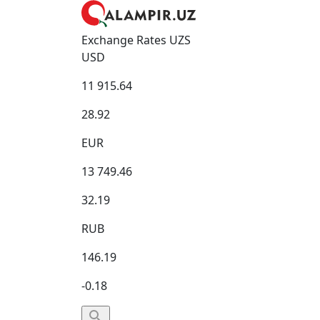
Exchange Rates UZS
USD
11 915.64
28.92
EUR
13 749.46
32.19
RUB
146.19
-0.18