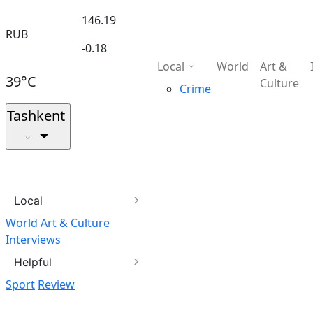
146.19
RUB
-0.18
Local
World
Art &
39°C
Culture
Crime
Tashkent
Local
World
Art & Culture
Interviews
Helpful
Sport
Review