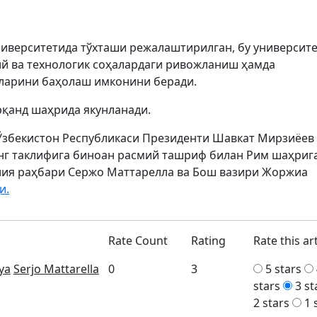
ниверситетида тўхташи режалаштирилган, бу университ
й ва технологик соҳалардаги ривожланиш ҳамда
ларини баҳолаш имконини беради.
рқанд шаҳрида якунланади.
Ўзбекистон Республикаси Президенти Шавкат Мирзиёев
нг таклифига биноан расмий ташриф билан Рим шаҳриг
лия раҳбари Сержо Маттарелла ва Бош вазири Жоржиа
и.
Rate Count
Rating
Rate this art
iya
Serjo Mattarella
0
3
5 stars
stars
3 st
2 stars
1 