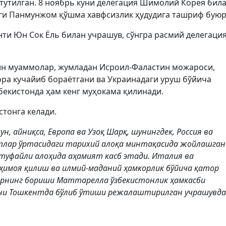
тутилган. 8 ноябрь куни делегация Шимолий Корея бил
аги Панмунжом қўшма хавфсизлик ҳудудига ташриф буюр
ти Юн Сок Ёль билан учрашув, сўнгра расмий делегаци
ғин муаммолар, жумладан Исроил-Фаластин можароси,
ра кучайиб бораётгани ва Украинадаги уруш бўйича
бекистонда ҳам кенг муҳокама қилинади.
стонга келади.
, айниқса, Европа ва Узоқ Шарқ, шунингдек, Россия ва
тлар ўртасидаги тарихий алоқа минтақасида жойлашган
туфайли алоҳида аҳамият касб этади. Италия ва
 ҳимоя қилиш ва илмий-маданий ҳамкорлик бўйича қатор
арнинг бориши Маттарелла ўзбекистонлик ҳамкасби
уни Тошкентда бўлиб ўтиши режалаштирилган учрашувда