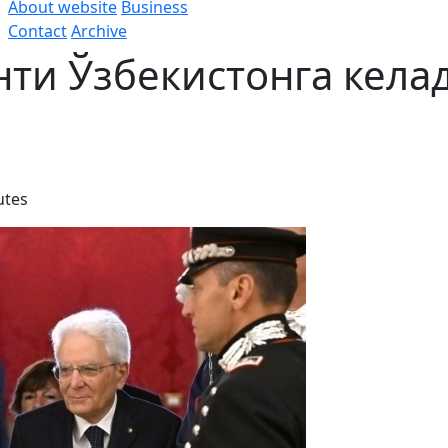
About website
Business
Contact
Archive
ти Ўзбекистонга кела
utes