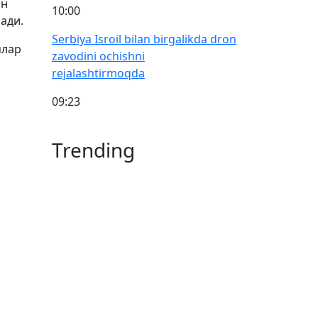
ан
10:00
ади.
Serbiya Isroil bilan birgalikda dron
ялар
zavodini ochishni
rejalashtirmoqda
09:23
Trending