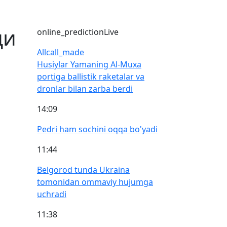
ди
online_prediction
Live
All
call_made
Husiylar Yamaning Al-Muxa
portiga ballistik raketalar va
dronlar bilan zarba berdi
14:09
Pedri ham sochini oqqa bo'yadi
11:44
Belgorod tunda Ukraina
tomonidan ommaviy hujumga
uchradi
11:38