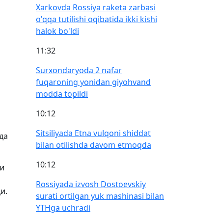
Xarkovda Rossiya raketa zarbasi
o'qqa tutilishi oqibatida ikki kishi
halok bo'ldi
11:32
Surxondaryoda 2 nafar
fuqaroning yonidan giyohvand
modda topildi
10:12
Sitsiliyada Etna vulqoni shiddat
да
bilan otilishda davom etmoqda
10:12
и
Rossiyada izvosh Dostoevskiy
и.
surati ortilgan yuk mashinasi bilan
YTHga uchradi