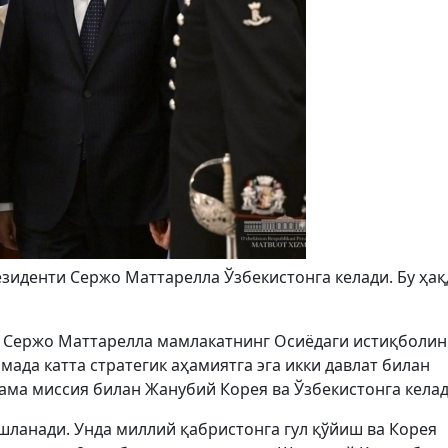
зиденти Сержо Маттарелла Ўзбекистонга келади. Бу ҳақ
 Сержо Маттарелла мамлакатнинг Осиёдаги истиқболин
ада катта стратегик аҳамиятга эга икки давлат билан
ма миссия билан Жанубий Корея ва Ўзбекистонга келад
шланади. Унда миллий қабристонга гул қўйиш ва Корея