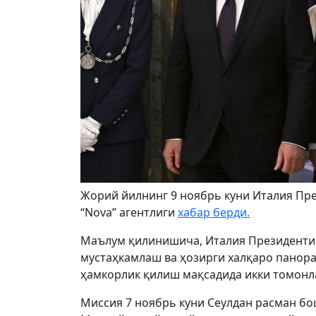
Жорий йилнинг 9 ноябрь куни Италия Пре
“Nova” агентлиги
хабар берди.
Маълум қилинишича, Италия Президенти
мустаҳкамлаш ва ҳозирги халқаро панорам
ҳамкорлик қилиш мақсадида икки томонла
Миссия 7 ноябрь куни Сеулдан расман бо