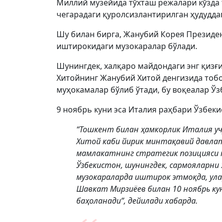
Миллий музейида тўхташ режалари кўзда 
чегарадаги қуролсизлантирилган ҳудудд
Шу билан бирга, Жанубий Корея Президен
иштирокидаги музокаралар бўлади.
Шунингдек, халқаро майдондаги энг қиз
Хитойнинг Жанубий Хитой денгизида тобо
муҳокамалар бўлиб ўтади, бу воқеалар Ўз
9 ноябрь куни эса Италия раҳбари Ўзбеки
“Тошкент билан ҳамкорлик Италия учун
Хитой каби йирик минтақавий давла
мамлакатнинг стратегик позицияси 
Ўзбекистон, шунингдек, сармояларни
музокараларда иштирок этмоқда, ул
Шавкат Мирзиёев билан 10 ноябрь к
баҳоланади”, дейилади хабарда.