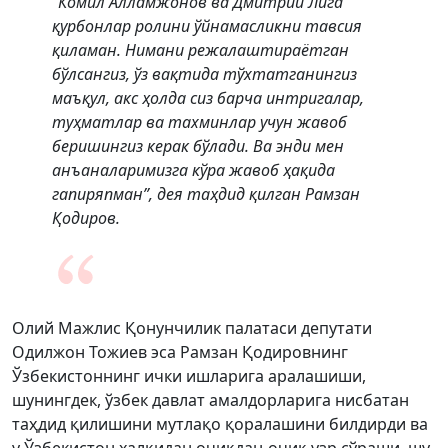
"Комил Алламжонов ва Дмитрий Лига
қурбонлар ролини ўйнамасликни тавсия
қиламан. Нимани режалаштираётган
бўлсангиз, ўз вақтида тўхтатганингиз
маъқул, акс ҳолда сиз барча интригалар,
туҳматлар ва тахминлар учун жавоб
беришингиз керак бўлади. Ва энди мен
анъаналаримизга кўра жавоб ҳақида
гапиряпман”, дея таҳдид қилган Рамзан
Қодиров.
Олий Мажлис Қонунчилик палатаси депутати
Одилжон Тожиев эса Рамзан Қодировнинг
Ўзбекистоннинг ички ишларига аралашиши,
шунингдек, ўзбек давлат амалдорларига нисбатан
таҳдид қилишини мутлақо қоралашини билдирди ва