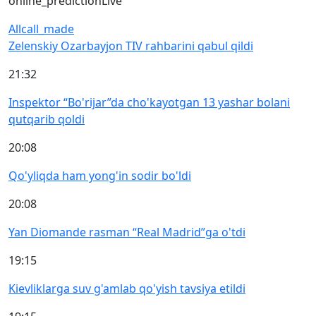
online_prediction
Live
All
call_made
Zelenskiy Ozarbayjon TIV rahbarini qabul qildi
21:32
Inspektor “Bo'rijar”da cho'kayotgan 13 yashar bolani
qutqarib qoldi
20:08
Qo'yliqda ham yong'in sodir bo'ldi
20:08
Yan Diomande rasman “Real Madrid”ga o'tdi
19:15
Kievliklarga suv g'amlab qo'yish tavsiya etildi