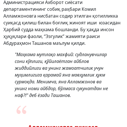
Администрацияси Ахборот сиёсати
департаментининг собиқ раҳбари Комил
Алламжоновга нисбатан содир этилган қотилликка
суиқасд қилиш билан боғлиқ жиноят иши юзасидан
Ҳарбий судда маҳкама бошланди. Бу ҳақда инсон
ҳуқуқлари фаоли, “Эзгулик” жамияти раиси
Абдураҳмон Ташанов маълум қилди.
"Маҳкама мутлақо махфий: судланувчилар
сони кўплиги, қўйилаётган айблов
жиддийлиги ва унинг жамоатчилик учун
муҳимлигига қарамай яна мавҳумлик ҳукм
сурмоқда. Менимча, яна Алламжонов ва
унинг номи айбдор, бўлмаса сукунатдан не
наф?!" деб ёзади Ташанов.