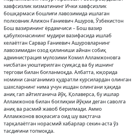
хавфсизлик хизматининг Ички хавфсизлик
бошқармаси бошлиғи лавозимида ишлаган
полковник Алижон Ғаниевич Ашуров, Ўзбекистон
Бош вазирининг ёрдамчиси – Бош вазир
қабулхонасининг мудири вазифасида ишлаб
келаётган Сарвар Ғаниевич Ашуровларнинг
лавозимидан озод қилиниши айнан собиқ
администрация мулозими Комил Алламжоновга
нисбатан уюштирилган суиқасд ва бу ишнинг
тергови билан боғланмоқда. Албатта, юқорида
номини санаганимиз қудратли курсилардан олинган
шахсларнинг нима учун ишдан олингани ҳақида
аниқ гап айтилганича йўқ. Қолаверса, бу ишлар
Алламжонов билан боғлиқми йўқми деган саволга
аниқ ва расмий жавоб берилмади. Аммо
Алламжонов воқеасига оид шу вақтгача
тарқалаётган норасмий хабарлар секин-аста ўз
тасдиғини топмоқда.