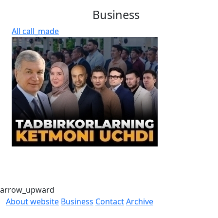
Business
All
call_made
E
i
arrow_upward
About website
Business
Contact
Archive