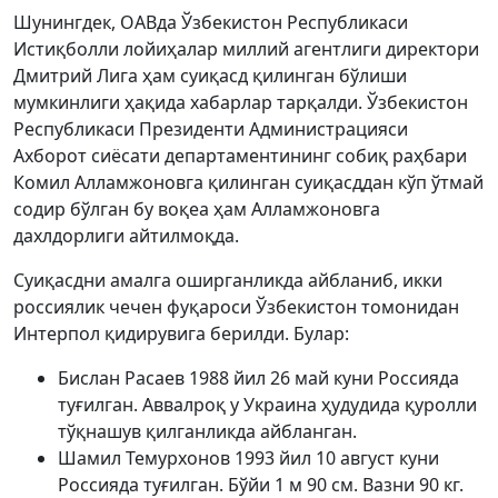
Шунингдек, ОАВда Ўзбекистон Республикаси
Истиқболли лойиҳалар миллий агентлиги директори
Дмитрий Лига ҳам суиқасд қилинган бўлиши
мумкинлиги ҳақида хабарлар тарқалди. Ўзбекистон
Республикаси Президенти Администрацияси
Ахборот сиёсати департаментининг собиқ раҳбари
Комил Алламжоновга қилинган суиқасддан кўп ўтмай
содир бўлган бу воқеа ҳам Алламжоновга
дахлдорлиги айтилмоқда.
Суиқасдни амалга оширганликда айбланиб, икки
россиялик чечен фуқароси Ўзбекистон томонидан
Интерпол қидирувига берилди. Булар:
Бислан Расаев 1988 йил 26 май куни Россияда
туғилган. Аввалроқ у Украина ҳудудида қуролли
тўқнашув қилганликда айбланган.
Шамил Темурхонов 1993 йил 10 август куни
Россияда туғилган. Бўйи 1 м 90 см. Вазни 90 кг.