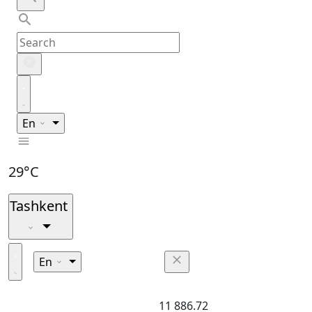
En
29°C
Tashkent
En
11 886.72