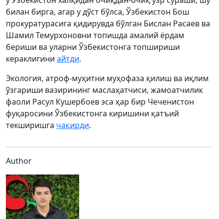
у Ўзбекистон халқидан очиқдан-очиқ узр сўраши, шу
билан бирга, агар у дўст бўлса, Ўзбекистон Бош
прокуратурасига қидирувда бўлган Бислан Расаев ва
Шамил Темурхоновни топишда амалий ёрдам
бериши ва уларни Ўзбекистонга топшириши
кераклигини
айтди
.
Экология, атроф-муҳитни муҳофаза қилиш ва иқлим
ўзгариши вазирининг маслаҳатчиси, жамоатчилик
фаоли Расул Кушербоев эса ҳар бир Чеченистон
фуқаросини Ўзбекистонга киришини қатъий
текширишга
чақирди
.
Author