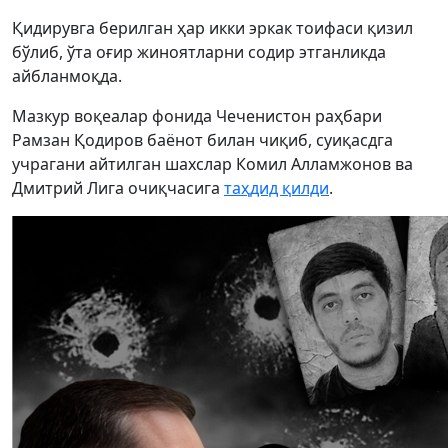
Қидирувга берилган ҳар икки эркак тоифаси қизил
бўлиб, ўта оғир жиноятларни содир этганликда
айбланмоқда.
Мазкур воқеалар фонида Чеченистон раҳбари
Рамзан Қодиров баёнот билан чиқиб, суиқасдга
учрагани айтилган шахслар Комил Алламжонов ва
Дмитрий Лига очиқчасига
таҳдид қилди
.