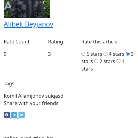
Alibek Beyjanov
Rate Count
Rating
Rate this article
0
3
5 stars
4 stars
3
stars
2 stars
1
stars
Tags
Komil Allamjonov
suiqasd
Share with your friends