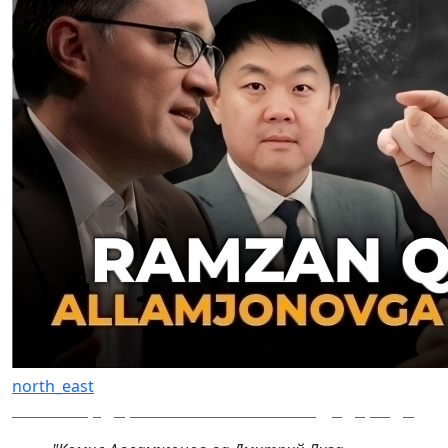
north_east
Рамзан Қодиров Алламжоновга таҳдид қилди