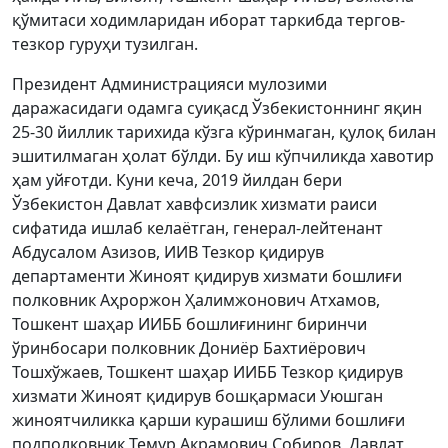
қўмитаси ходимларидан иборат таркибда тергов-
тезкор гуруҳи тузилган.
Президент Администрацияси мулозими
даражасидаги одамга суиқасд Ўзбекистоннинг яқин
25-30 йиллик тарихида кўзга кўринмаган, қулоқ билан
эшитилмаган ҳолат бўлди. Бу иш кўпчиликда хавотир
ҳам уйғотди. Куни кеча, 2019 йилдан бери
Ўзбекистон Давлат хавфсизлик хизмати раиси
сифатида ишлаб келаётган, генерал-лейтенант
Абдусалом Азизов, ИИВ Тезкор қидирув
департаменти Жиноят қидирув хизмати бошлиғи
полковник Аҳроржон Ҳалимжонович Атхамов,
Тошкент шаҳар ИИББ бошлиғининг биринчи
ўринбосари полковник Дониёр Бахтиёрович
Тошхўжаев, Тошкент шаҳар ИИББ Тезкор қидирув
хизмати Жиноят қидирув бошқармаси Уюшган
жиноятчиликка қарши курашиш бўлими бошлиғи
подполковник Темур Акрамович Собиров, Давлат