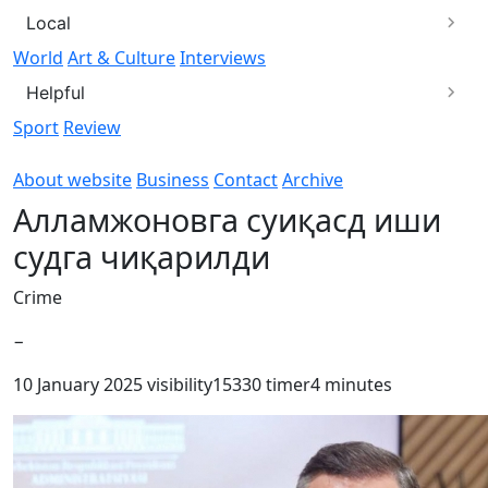
Local
World
Art & Culture
Interviews
Helpful
Sport
Review
About website
Business
Contact
Archive
Алламжоновга суиқасд иши
судга чиқарилди
Crime
−
10 January 2025
visibility
15330
timer
4 minutes