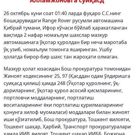
Алламжоновга суиқасд
26 октябрь куни соат 01:40 ларда фуқаро С.С.нинг
бошқарувидаги Range Rover русумли автомашина
Қибрай тумани, Ифор кўчаси бўйлаб ҳаракатланган
вақтида 2 нафар номаълум шахслар мазкур
автомашинага ўқотар қуролдан бир неча маротаба
ўқ узиб, номаълум томонга яширинган. Ушбу
ҳолатда бирор-бир шахс тан жароҳати олмаган.
Мазкур ҳолат юзасидан Бош прокуратура томонидан
Жиноят кодексининг 25, 97 (Қасддан одам ўлдиришга
суиқасд қилиш) ҳамда 248 (Ўқотар қуролнинг, ўқ-
дориларнинг, ўқотар қурол асосий қисмларининг,
портловчи моддаларнинг, портлатиш
воситаларининг ёки портлатиш қурилмаларининг
қонунга хилоф муомаласи) моддалари билан жиноят
иши қўзғатилиб, Бош прокуратура, Тошкент вилояти,
Тошкент шаҳар, Ҳарбий, Транспорт прокуратуралари
ҳамда ИИВ, вилоят, Тошкент шаҳар ИИББ, Божхона