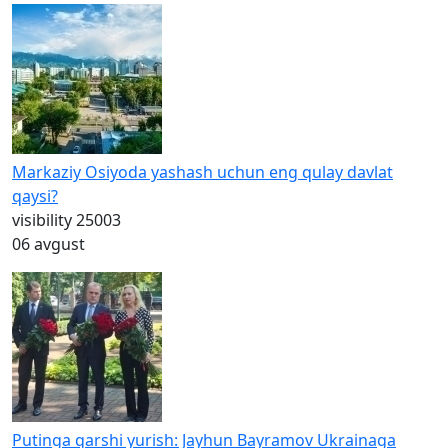
Markaziy Osiyoda yashash uchun eng qulay davlat
qaysi?
visibility
25003
06 avgust
Putinga qarshi yurish: Jayhun Bayramov Ukrainaga