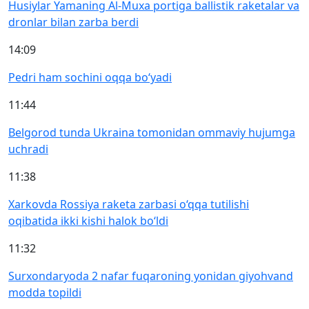
Husiylar Yamaning Al-Muxa portiga ballistik raketalar va
dronlar bilan zarba berdi
14:09
Pedri ham sochini oqqa bo‘yadi
11:44
Belgorod tunda Ukraina tomonidan ommaviy hujumga
uchradi
11:38
Xarkovda Rossiya raketa zarbasi o‘qqa tutilishi
oqibatida ikki kishi halok bo‘ldi
11:32
Surxondaryoda 2 nafar fuqaroning yonidan giyohvand
modda topildi