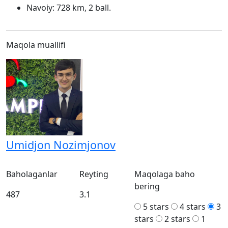
Navoiy: 728 km, 2 ball.
Maqola muallifi
Umidjon Nozimjonov
Baholaganlar
Reyting
Maqolaga baho
bering
487
3.1
5 stars
4 stars
3
stars
2 stars
1