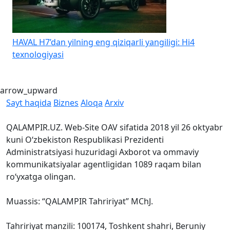
HAVAL H7’dan yilning eng qiziqarli yangiligi: Hi4
K
texnologiyasi
b
arrow_upward
Sayt haqida
Biznes
Aloqa
Arxiv
QALAMPIR.UZ. Web-Site OAV sifatida 2018 yil 26 oktyabr
kuni O‘zbekiston Respublikasi Prezidenti
Administratsiyasi huzuridagi Axborot va ommaviy
kommunikatsiyalar agentligidan 1089 raqam bilan
ro‘yxatga olingan.
Muassis: “QALAMPIR Tahririyat” MChJ.
Tahririyat manzili: 100174, Toshkent shahri, Beruniy