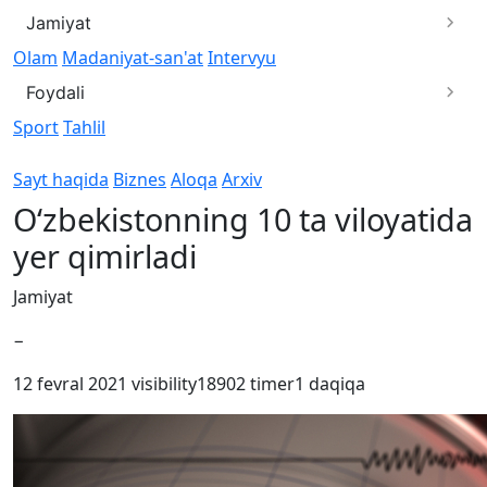
Jamiyat
Olam
Madaniyat-san'at
Intervyu
Foydali
Sport
Tahlil
Sayt haqida
Biznes
Aloqa
Arxiv
O‘zbekistonning 10 ta viloyatida
yer qimirladi
Jamiyat
−
12 fevral 2021
visibility
18902
timer
1 daqiqa