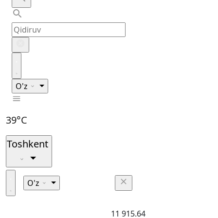
O'z
39°C
Toshkent
O'z
11 915.64