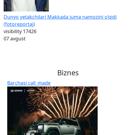
Dunyo yetakchilari Makkada juma namozini o‘qidi
(fotoreportaj)
visibility
17426
07 avgust
Biznes
Barchasi
call_made