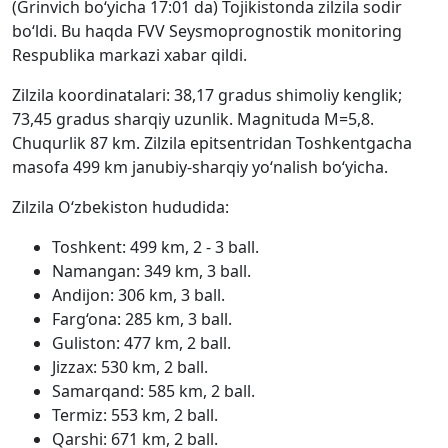
(Grinvich bo‘yicha 17:01 da) Tojikistonda zilzila sodir
bo‘ldi. Bu haqda FVV Seysmoprognostik monitoring
Respublika markazi xabar qildi.
Zilzila koordinatalari: 38,17 gradus shimoliy kenglik;
73,45 gradus sharqiy uzunlik. Magnituda M=5,8.
Chuqurlik 87 km. Zilzila epitsentridan Toshkentgacha
masofa 499 km janubiy-sharqiy yo‘nalish bo‘yicha.
Zilzila O‘zbekiston hududida:
Toshkent: 499 km, 2 - 3 ball.
Namangan: 349 km, 3 ball.
Andijon: 306 km, 3 ball.
Farg‘ona: 285 km, 3 ball.
Guliston: 477 km, 2 ball.
Jizzax: 530 km, 2 ball.
Samarqand: 585 km, 2 ball.
Termiz: 553 km, 2 ball.
Qarshi: 671 km, 2 ball.