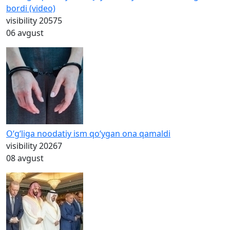
bordi (video)
visibility
20575
06 avgust
O‘g‘liga noodatiy ism qo‘ygan ona qamaldi
visibility
20267
08 avgust