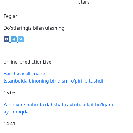
stars
Teglar
Doʻstlaringiz bilan ulashing
online_prediction
Live
Barchasi
call_made
Istanbulda binoning bir qismi o‘pirilib tushdi
15:03
Yangiyer shahrida dahshatli avtohalokat bo‘lgani
aytilmoqda
14:41