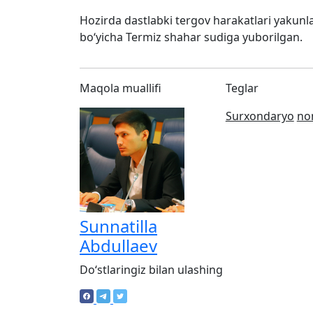
Hozirda dastlabki tergov harakatlari yakunla
bo‘yicha Termiz shahar sudiga yuborilgan.
Maqola muallifi
Teglar
Surxondaryo
no
Sunnatilla
Abdullaev
Doʻstlaringiz bilan ulashing