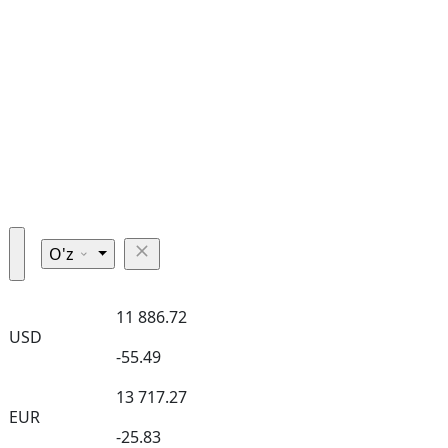
O'z
11 886.72
USD
-55.49
13 717.27
EUR
-25.83