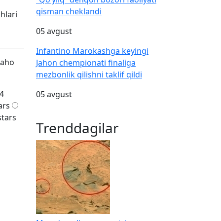
qisman cheklandi
hlari
05 avgust
Infantino Marokashga keyingi
baho
Jahon chempionati finaliga
mezbonlik qilishni taklif qildi
4
05 avgust
ars
stars
Trenddagilar