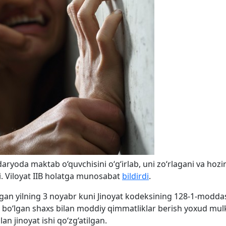
aryoda maktab o‘quvchisini o‘g‘irlab, uni zo‘rlagani va hozi
i. Viloyat IIB holatga munosabat
bildirdi
.
tgan yilning 3 noyabr kuni Jinoyat kodeksining 128-1-moddas
a bo‘lgan shaxs bilan moddiy qimmatliklar berish yoxud mul
lan jinoyat ishi qo‘zg‘atilgan.