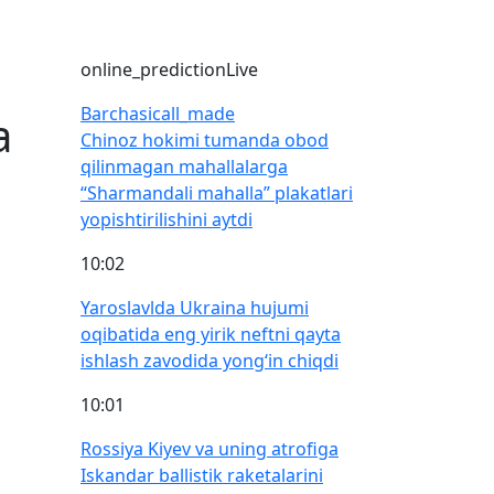
online_prediction
Live
Barchasi
call_made
a
Chinoz hokimi tumanda obod
qilinmagan mahallalarga
“Sharmandali mahalla” plakatlari
yopishtirilishini aytdi
10:02
Yaroslavlda Ukraina hujumi
oqibatida eng yirik neftni qayta
ishlash zavodida yong‘in chiqdi
10:01
Rossiya Kiyev va uning atrofiga
Iskandar ballistik raketalarini