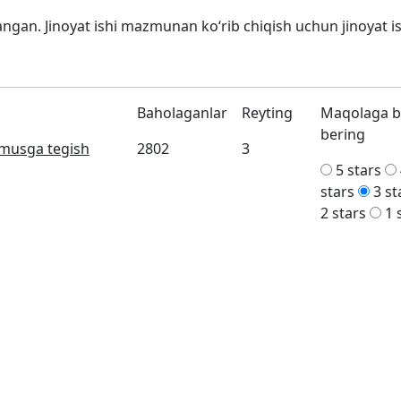
ngan. Jinoyat ishi mazmunan ko‘rib chiqish uchun jinoyat is
Baholaganlar
Reyting
Maqolaga 
bering
musga tegish
2802
3
5 stars
stars
3 st
2 stars
1 