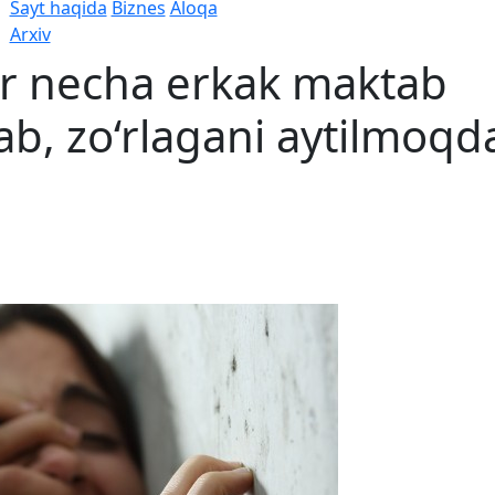
Sayt haqida
Biznes
Aloqa
Arxiv
r necha erkak maktab
rlab, zo‘rlagani aytilmoqd