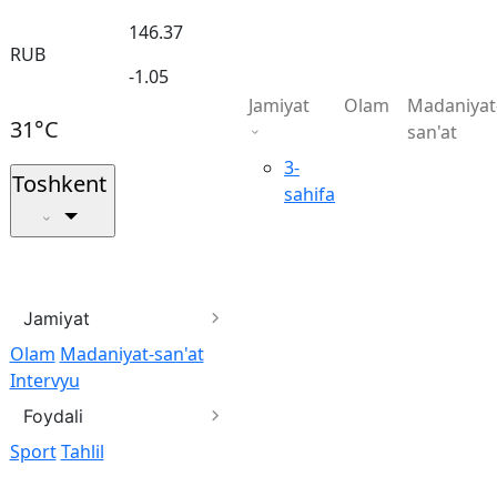
146.37
RUB
-1.05
Jamiyat
Olam
Madaniyat
31°C
san'at
3-
Toshkent
sahifa
Jamiyat
Olam
Madaniyat-san'at
Intervyu
Foydali
Sport
Tahlil