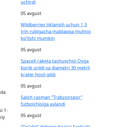
uchirdi
05 avgust
Wildberries tiklanish uchun 1,3
trln rublgacha mablaqqa muhtoj
bo‘lishi mumkin
05 avgust
SpaceX raketa tashuvchisi Oyga
borib urildi va diametri 30 metrli
krater hosil qildi
05 avgust
rda
Saloh rasman “Trabzonspor”
futbolchisiga aylandi
i 1-
05 avgust
kiy
“Qo‘yliq” dehqon bozori faoliyati