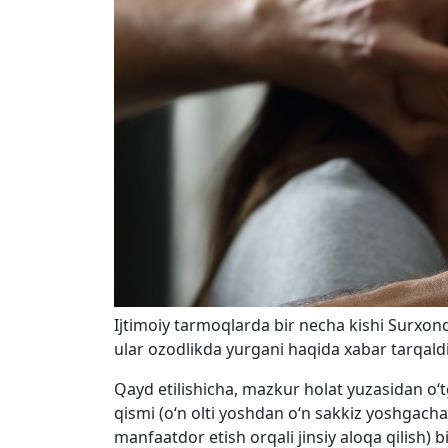
Ijtimoiy tarmoqlarda bir necha kishi Surxond
ular ozodlikda yurgani haqida xabar tarqald
Qayd etilishicha, mazkur holat yuzasidan o‘
qismi (o‘n olti yoshdan o‘n sakkiz yoshgach
manfaatdor etish orqali jinsiy aloqa qilish) bi