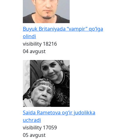
Buyuk Britaniyada “vampir” qo‘lga
olindi
visibility
18216
04 avgust
Saida Rametova og‘ir judolikka
uchradi
visibility
17059
05 avgust