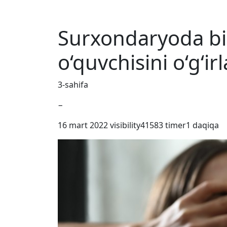
Surxondaryoda bi
o‘quvchisini o‘g‘i
3-sahifa
−
16 mart 2022
visibility
41583
timer
1 daqiqa