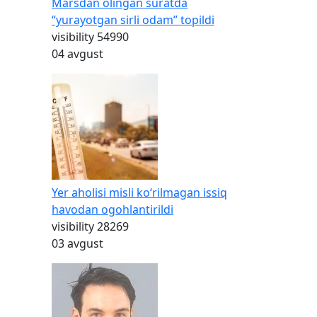
Marsdan olingan suratda
“yurayotgan sirli odam” topildi
visibility
54990
04 avgust
Yer aholisi misli ko‘rilmagan issiq
havodan ogohlantirildi
visibility
28269
03 avgust