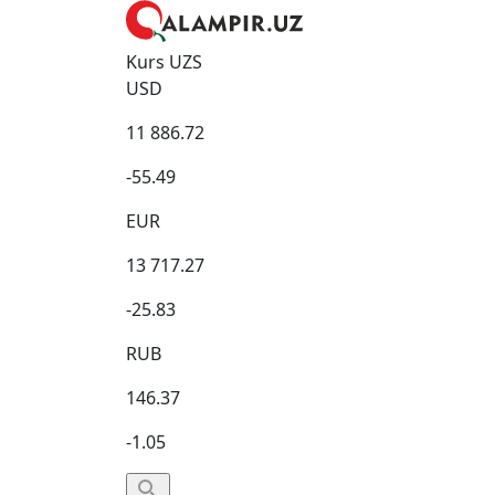
Kurs UZS
USD
11 886.72
-55.49
EUR
13 717.27
-25.83
RUB
146.37
-1.05