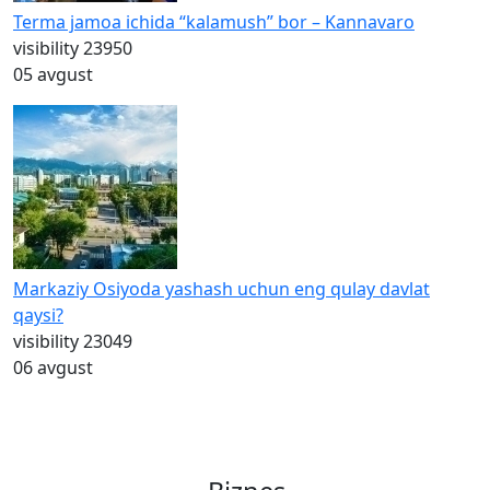
Terma jamoa ichida “kalamush” bor – Kannavaro
visibility
23950
05 avgust
Markaziy Osiyoda yashash uchun eng qulay davlat
qaysi?
visibility
23049
06 avgust