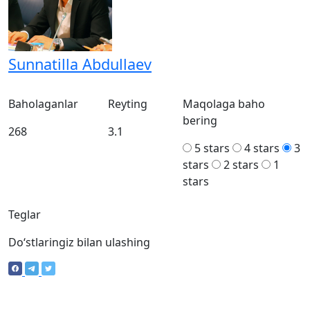
Sunnatilla Abdullaev
Baholaganlar
Reyting
Maqolaga baho
bering
268
3.1
5 stars
4 stars
3
stars
2 stars
1
stars
Teglar
Doʻstlaringiz bilan ulashing