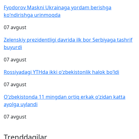
Fyodorov Maskni Ukrainaga yordam berishga
ko‘ndirishga urinmoqda
07 avgust
Zelenskiy prezidentligi davrida ilk bor Serbiyaga tashrif
buyurdi
07 avgust
Rossiyadagi YTHda ikki o‘zbekistonlik halok bo‘ldi
07 avgust
O‘zbekistonda 11 mingdan ortiq erkak o‘zidan katta
ayolga uylandi
07 avgust
Trenddagilar