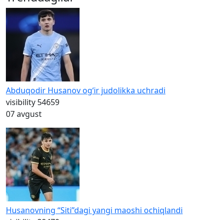
Abduqodir Husanov og‘ir judolikka uchradi
visibility
54659
07 avgust
Husanovning “Siti”dagi yangi maoshi ochiqlandi