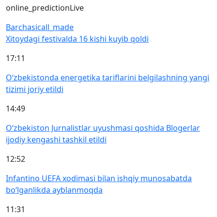
online_prediction
Live
Barchasi
call_made
Xitoydagi festivalda 16 kishi kuyib qoldi
17:11
O‘zbekistonda energetika tariflarini belgilashning yangi
tizimi joriy etildi
14:49
O‘zbekiston Jurnalistlar uyushmasi qoshida Blogerlar
ijodiy kengashi tashkil etildi
12:52
Infantino UEFA xodimasi bilan ishqiy munosabatda
bo‘lganlikda ayblanmoqda
11:31