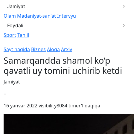
Jamiyat
Olam
Madaniyat-san'at
Intervyu
Foydali
Sport
Tahlil
Sayt haqida
Biznes
Aloqa
Arxiv
Samarqandda shamol ko‘p
qavatli uy tomini uchirib ketdi
Jamiyat
−
16 yanvar 2022
visibility
8084
timer
1 daqiqa