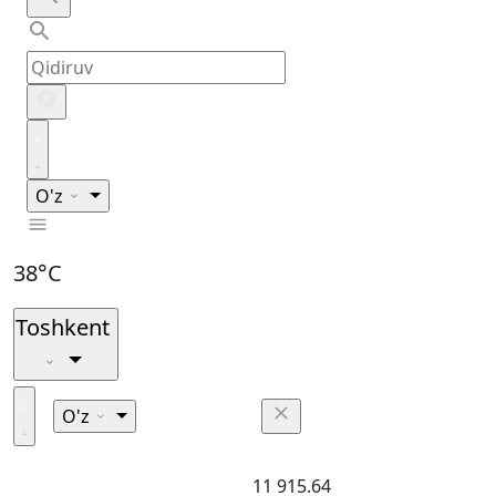
O'z
38°C
Toshkent
O'z
11 915.64