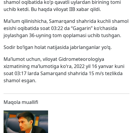
shamol oqibatida ko‘p qavatli uylardan birining tomi
uchib ketdi. Bu haqda viloyat IIB xabar qildi.
Ma’lum qilinishicha, Samarqand shahrida kuchli shamol
esishi oqibatida soat 03:22 da “Gagarin” ko‘chasida
joylashgan 36-uyning tom qoplamasi uchib tushgan.
Sodir bo‘lgan holat natijasida jabrlanganlar yo‘q.
Ma’lumot uchun, viloyat Gidrometeorologiya
xizmatining ma’lumotiga ko‘ra, 2022 yil 16 yanvar kuni
soat 03:17 larda Samarqand shahrida 15 m/s tezlikda
shamol esgan.
Maqola muallifi