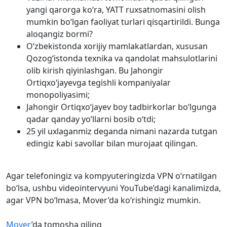
yangi qarorga ko‘ra, YATT ruxsatnomasini olish
mumkin bo‘lgan faoliyat turlari qisqartirildi. Bunga
aloqangiz bormi?
O‘zbekistonda xorijiy mamlakatlardan, xususan
Qozog‘istonda texnika va qandolat mahsulotlarini
olib kirish qiyinlashgan. Bu Jahongir
Ortiqxo‘jayevga tegishli kompaniyalar
monopoliyasimi;
Jahongir Ortiqxo‘jayev boy tadbirkorlar bo‘lgunga
qadar qanday yo‘llarni bosib o‘tdi;
25 yil uxlaganmiz deganda nimani nazarda tutgan
edingiz kabi savollar bilan murojaat qilingan.
Agar telefoningiz va kompyuteringizda VPN o‘rnatilgan
bo‘lsa, ushbu videointervyuni YouTube’dagi kanalimizda,
agar VPN bo‘lmasa, Mover’da ko‘rishingiz mumkin.
Mover
’da tomosha qiling