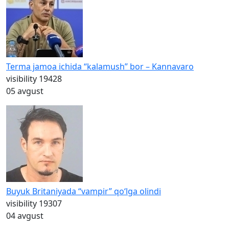
Terma jamoa ichida “kalamush” bor – Kannavaro
visibility
19428
05 avgust
Buyuk Britaniyada “vampir” qo‘lga olindi
visibility
19307
04 avgust