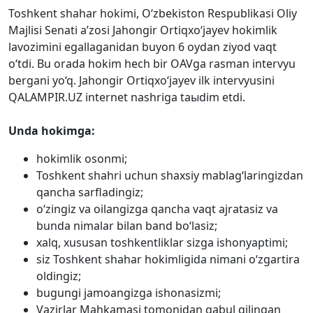
Toshkent shahar hokimi, O‘zbekiston Respublikasi Oliy
Majlisi Senati a’zosi Jahongir Ortiqxo‘jayev hokimlik
lavozimini egallaganidan buyon 6 oydan ziyod vaqt
o‘tdi. Bu orada hokim hech bir OAVga rasman intervyu
bergani yo‘q. Jahongir Ortiqxo‘jayev ilk intervyusini
QALAMPIR.UZ internet nashriga taыdim etdi.
Unda hokimga:
hokimlik osonmi;
Toshkent shahri uchun shaxsiy mablag‘laringizdan
qancha sarfladingiz;
o‘zingiz va oilangizga qancha vaqt ajratasiz va
bunda nimalar bilan band bo‘lasiz;
xalq, xususan toshkentliklar sizga ishonyaptimi;
siz Toshkent shahar hokimligida nimani o‘zgartira
oldingiz;
bugungi jamoangizga ishonasizmi;
Vazirlar Mahkamasi tomonidan qabul qilingan