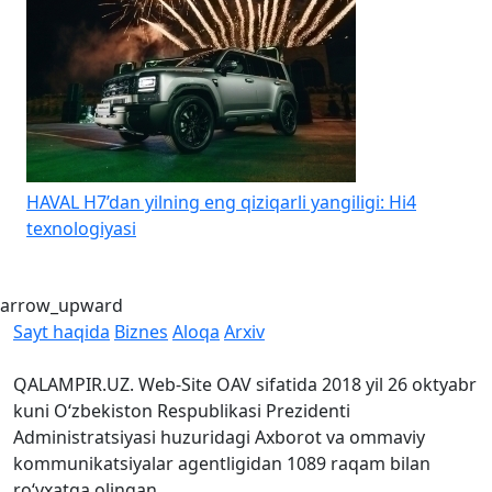
HAVAL H7’dan yilning eng qiziqarli yangiligi: Hi4
K
texnologiyasi
b
arrow_upward
Sayt haqida
Biznes
Aloqa
Arxiv
QALAMPIR.UZ. Web-Site OAV sifatida 2018 yil 26 oktyabr
kuni O‘zbekiston Respublikasi Prezidenti
Administratsiyasi huzuridagi Axborot va ommaviy
kommunikatsiyalar agentligidan 1089 raqam bilan
ro‘yxatga olingan.