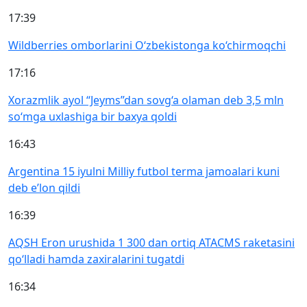
17:39
Wildberries omborlarini O‘zbekistonga ko‘chirmoqchi
17:16
Xorazmlik ayol “Jeyms”dan sovg‘a olaman deb 3,5 mln
so‘mga uxlashiga bir baxya qoldi
16:43
Argentina 15 iyulni Milliy futbol terma jamoalari kuni
deb e’lon qildi
16:39
AQSH Eron urushida 1 300 dan ortiq ATACMS raketasini
qo‘lladi hamda zaxiralarini tugatdi
16:34