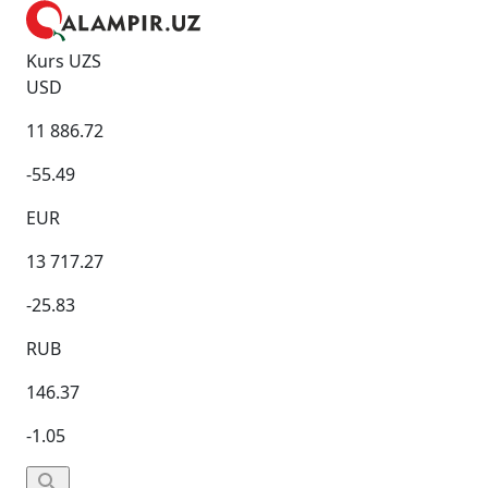
Kurs UZS
USD
11 886.72
-55.49
EUR
13 717.27
-25.83
RUB
146.37
-1.05