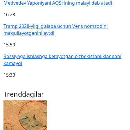
Medvedev Yaponiyani AQSHning malayi deb atadi
16:28
Tramp 2028-yilgi g‘alaba uchun Vens nomzodini
ma’qullayotganini aytdi
15:50
Rossiyaga ishlashga ketayotgan o‘zbekistonliklar soni
kamaydi
15:30
Trenddagilar