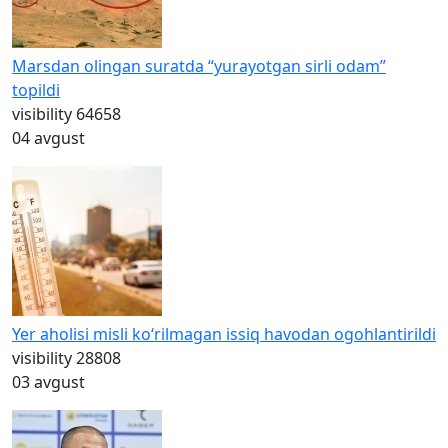
Marsdan olingan suratda “yurayotgan sirli odam”
topildi
visibility
64658
04 avgust
Yer aholisi misli ko‘rilmagan issiq havodan ogohlantirildi
visibility
28808
03 avgust