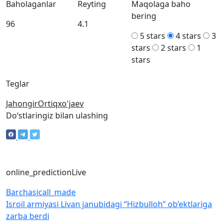
Baholaganlar
Reyting
Maqolaga baho
bering
96
4.1
5 stars
4 stars
3
stars
2 stars
1
stars
Teglar
JahongirOrtiqxo'jaev
Doʻstlaringiz bilan ulashing
online_prediction
Live
Barchasi
call_made
Isroil armiyasi Livan janubidagi “Hizbulloh” ob’ektlariga
zarba berdi