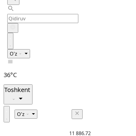
O'z
36°C
Toshkent
O'z
11 886.72