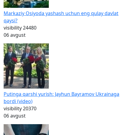
Markaziy Osiyoda yashash uchun eng qulay davlat
qaysi?
visibility
24480
06 avgust
Putinga qarshi yurish: Jayhun Bayramov Ukrainaga
bordi (video)
visibility
20370
06 avgust