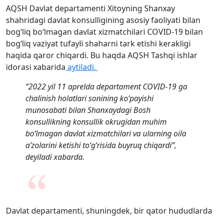
AQSH Davlat departamenti Xitoyning Shanxay
shahridagi davlat konsulligining asosiy faoliyati bilan
bog‘liq bo‘lmagan davlat xizmatchilari COVID-19 bilan
bog‘liq vaziyat tufayli shaharni tark etishi kerakligi
haqida qaror chiqardi. Bu haqda AQSH Tashqi ishlar
idorasi xabarida
aytiladi.
“2022 yil 11 aprelda departament COVID-19 ga
chalinish holatlari sonining ko‘payishi
munosabati bilan Shanxaydagi Bosh
konsullikning konsullik okrugidan muhim
bo‘lmagan davlat xizmatchilari va ularning oila
a’zolarini ketishi to‘g‘risida buyruq chiqardi”,
deyiladi xabarda.
Davlat departamenti, shuningdek, bir qator hududlarda