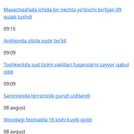
Maxachqal’ada ichida bir nechta yo‘lovchi bo‘lgan lift
qulab tushdi
09:15
Andijonda zilzila sodir bo‘ldi
09:09
Toshkentda sud tizimi vakillari fuqarolarni sayyor qabul
qildi
09:09
Sariosiyoda terroristik guruh ushlandi
08 avgust
Xitoydagi festivalda 16 kishi kuyib qoldi
08 avgust