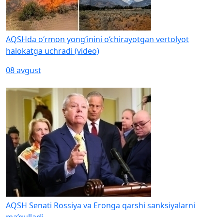
AQSHda o‘rmon yong‘inini o‘chirayotgan vertolyot
halokatga uchradi (video)
08 avgust
AQSH Senati Rossiya va Eronga qarshi sanksiyalarni