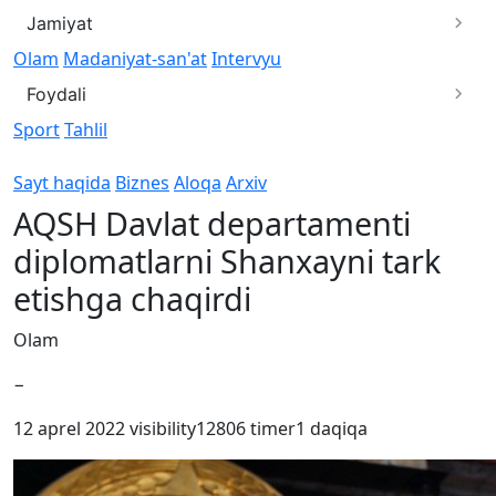
Jamiyat
Olam
Madaniyat-san'at
Intervyu
Foydali
Sport
Tahlil
Sayt haqida
Biznes
Aloqa
Arxiv
AQSH Davlat departamenti
diplomatlarni Shanxayni tark
etishga chaqirdi
Olam
−
12 aprel 2022
visibility
12806
timer
1 daqiqa