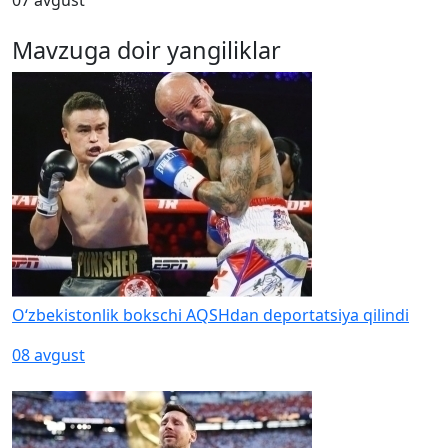
07 avgust
Mavzuga doir yangiliklar
O‘zbekistonlik bokschi AQSHdan deportatsiya qilindi
08 avgust