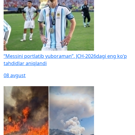
“Messini portlatib yuboraman”. JCH-2026dagi eng ko‘p
tahdidlar aniqlandi
08 avgust