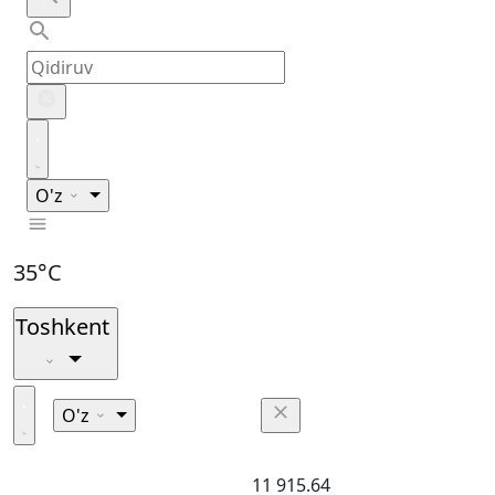
O'z
35°C
Toshkent
O'z
11 915.64