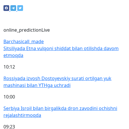
online_prediction
Live
Barchasi
call_made
Sitsiliyada Etna vulqoni shiddat bilan otilishda davom
etmoqda
10:12
Rossiyada izvosh Dostoyevskiy surati ortilgan yuk
mashinasi bilan YTHga uchradi
10:00
Serbiya Isroil bilan birgalikda dron zavodini ochishni
rejalashtirmoqda
09:23