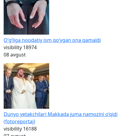
O‘g‘liga noodatiy ism qo‘ygan ona qamaldi
visibility
18974
08 avgust
Dunyo yetakchilari Makkada juma namozini o‘qidi
(fotoreportaj)
visibility
16188