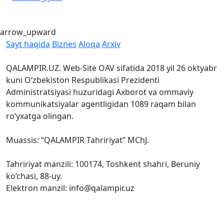
arrow_upward
Sayt haqida
Biznes
Aloqa
Arxiv
QALAMPIR.UZ. Web-Site OAV sifatida 2018 yil 26 oktyabr
kuni O‘zbekiston Respublikasi Prezidenti
Administratsiyasi huzuridagi Axborot va ommaviy
kommunikatsiyalar agentligidan 1089 raqam bilan
ro‘yxatga olingan.
Muassis: “QALAMPIR Tahririyat” MChJ.
Tahririyat manzili: 100174, Toshkent shahri, Beruniy
ko‘chasi, 88-uy.
Elektron manzil: info@qalampir.uz