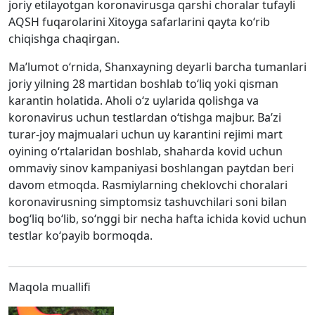
joriy etilayotgan koronavirusga qarshi choralar tufayli
AQSH fuqarolarini Xitoyga safarlarini qayta ko‘rib
chiqishga chaqirgan.
Ma’lumot o‘rnida, Shanxayning deyarli barcha tumanlari
joriy yilning 28 martidan boshlab to‘liq yoki qisman
karantin holatida. Aholi o‘z uylarida qolishga va
koronavirus uchun testlardan o‘tishga majbur. Ba’zi
turar-joy majmualari uchun uy karantini rejimi mart
oyining o‘rtalaridan boshlab, shaharda kovid uchun
ommaviy sinov kampaniyasi boshlangan paytdan beri
davom etmoqda. Rasmiylarning cheklovchi choralari
koronavirusning simptomsiz tashuvchilari soni bilan
bog‘liq bo‘lib, so‘nggi bir necha hafta ichida kovid uchun
testlar ko‘payib bormoqda.
Maqola muallifi