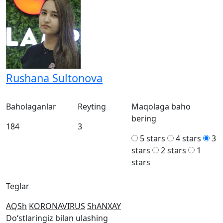
Rushana Sultonova
Baholaganlar
Reyting
Maqolaga baho
bering
184
3
5 stars
4 stars
3
stars
2 stars
1
stars
Teglar
AQSh
KORONAVIRUS
ShANXAY
Doʻstlaringiz bilan ulashing