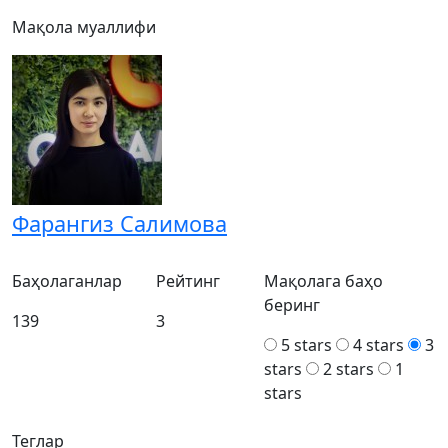
Мақола муаллифи
Фарангиз Салимова
Баҳолаганлар
Рейтинг
Мақолага баҳо
беринг
139
3
5 stars
4 stars
3
stars
2 stars
1
stars
Теглар