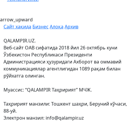
arrow_upward
Сайт хақида
Бизнес
Алоқа
Архив
QALAMPIR.UZ.
Веб-сайт ОАВ сифатида 2018 йил 26 октябрь куни
Ўзбекистон Республикаси Президенти
Администрацияси ҳузуридаги Ахборот ва оммавий
коммуникациялар агентлигидан 1089 рақам билан
рўйхатга олинган.
Муассис: “QALAMPIR Таҳририят” МЧЖ.
Таҳририят манзили: Тошкент шаҳри, Беруний кўчаси,
88-уй.
Электрон манзил: info@qalampir.uz