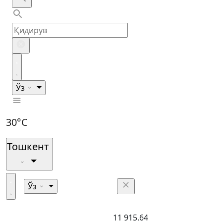
Ўз
30°C
Тошкент
Ўз
11 915.64