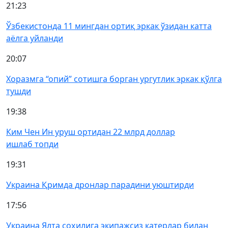
21:23
Ўзбекистонда 11 мингдан ортиқ эркак ўзидан катта
аёлга уйланди
20:07
Хоразмга “опий” сотишга борган ургутлик эркак қўлга
тушди
19:38
Ким Чен Ин уруш ортидан 22 млрд доллар
ишлаб топди
19:31
Украина Қримда дронлар парадини уюштирди
17:56
Украина Ялта соҳилига экипажсиз катерлар билан