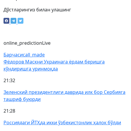
Дўстларингиз билан улашинг
online_prediction
Live
Барчаси
call_made
Фёдоров Маскни Украинага ёрдам беришга
кўндиришга уринмоқда
21:32
Зеленский президентлиги даврида илк бор Сербияга
ташриф буюрди
21:28
Россиядаги ЙТҲда икки ўзбекистонлик ҳалок бўлди