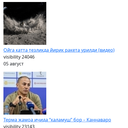
Ойга катта тезликда йирик ракета урилди (видео)
visibility
24046
05 август
Терма жамоа ичида “каламуш” бор – Каннаваро
visibility
23143