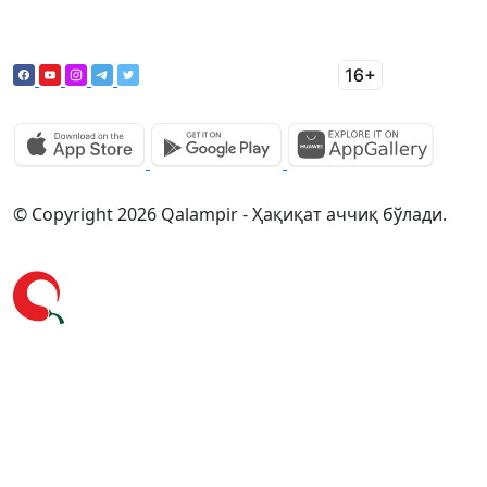
© Copyright 2026 Qalampir - Ҳақиқат аччиқ бўлади.