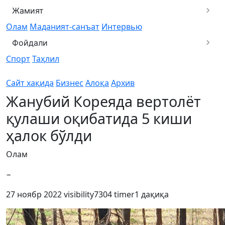
Жамият
Олам
Маданият-санъат
Интервью
Фойдали
Спорт
Таҳлил
Сайт хақида
Бизнес
Алоқа
Архив
Жанубий Кореяда вертолёт
қулаши оқибатида 5 киши
ҳалок бўлди
Олам
−
27 ноябр 2022
visibility
7304
timer
1 дақиқа