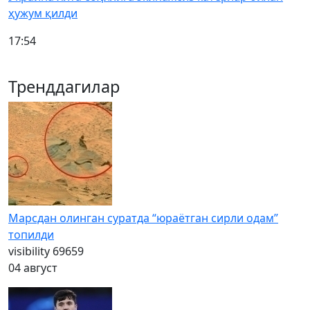
ҳужум қилди
17:54
Тренддагилар
Марсдан олинган суратда “юраётган сирли одам”
топилди
visibility
69659
04 август