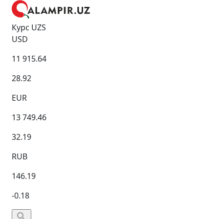
Курс UZS
USD
11 915.64
28.92
EUR
13 749.46
32.19
RUB
146.19
-0.18