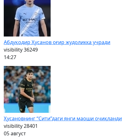
Абдуқодир Ҳусанов оғир жудоликка учради
visibility
36249
14:27
Ҳусановнинг “Сити”даги янги маоши очиқланди
visibility
28401
05 август