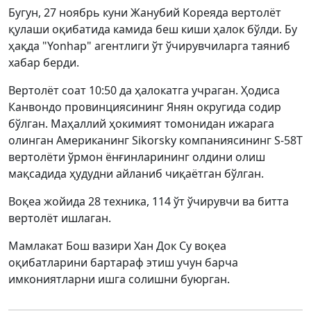
Бугун, 27 ноябрь куни Жанубий Кореяда вертолёт
қулаши оқибатида камида беш киши ҳалок бўлди. Бу
ҳақда "Yonhap" агентлиги ўт ўчирувчиларга таяниб
хабар берди.
Вертолёт соат 10:50 да ҳалокатга учраган. Ҳодиса
Канвондо провинциясининг Янян округида содир
бўлган. Маҳаллий ҳокимият томонидан ижарага
олинган Американинг Sikorsky компаниясининг S-58T
вертолёти ўрмон ёнғинларининг олдини олиш
мақсадида ҳудудни айланиб чиқаётган бўлган.
Воқеа жойида 28 техника, 114 ўт ўчирувчи ва битта
вертолёт ишлаган.
Мамлакат Бош вазири Хан Док Су воқеа
оқибатларини бартараф этиш учун барча
имкониятларни ишга солишни буюрган.