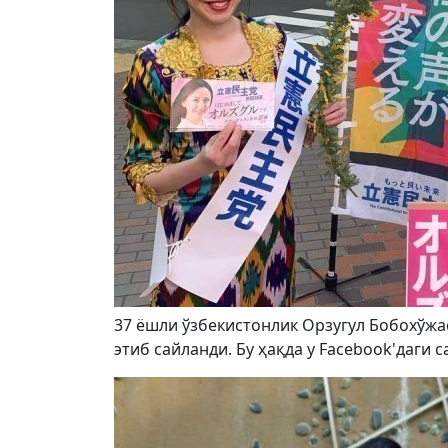
37 ёшли ўзбекистонлик Орзугул Бобохўжа
этиб сайланди. Бу ҳақда у Facebook'даги