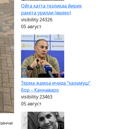
Ойга катта тезликда йирик
ракета урилди (видео)
visibility
24326
05 август
Терма жамоа ичида “каламуш”
бор – Каннаваро
visibility
23463
05 август
ккинчи