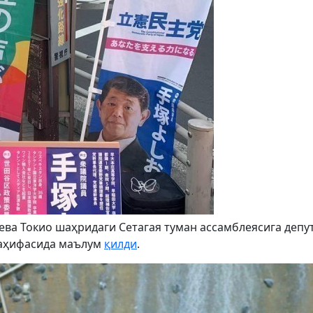
ева Токио шаҳридаги Сетагая туман ассамблеясига депу
 саҳифасида маълум
қилди
.