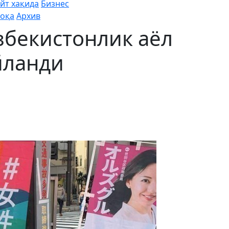
йт хақида
Бизнес
оқа
Архив
збекистонлик аёл
йланди