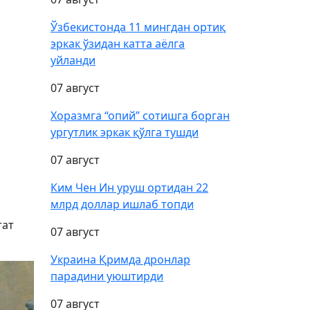
Ўзбекистонда 11 мингдан ортиқ
эркак ўзидан катта аёлга
уйланди
07 август
Хоразмга “опий” сотишга борган
ургутлик эркак қўлга тушди
07 август
Ким Чен Ин уруш ортидан 22
млрд доллар ишлаб топди
тат
07 август
Украина Қримда дронлар
парадини уюштирди
07 август