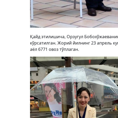
Қайд этилишича, Орзугул Бобохўжаевани
кўрсатилган. Жорий йилнинг 23 апрель ку
аёл 6771 овоз тўплаган.