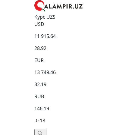
Курс UZS
USD
11 915.64
28.92
EUR
13 749.46
32.19
RUB
146.19
-0.18