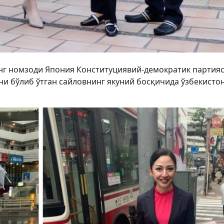
нг номзоди Япония Конституциявий-демократик партия
ни бўлиб ўтган сайловнинг якуний босқичида ўзбекисто