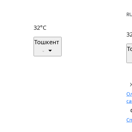
R
32°C
3
Тошкент
Т
О
са
С