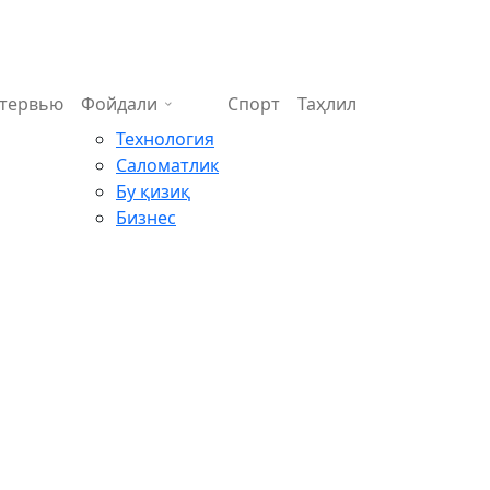
тервью
Фойдали
Спорт
Таҳлил
Технология
Саломатлик
Бу қизиқ
Бизнес