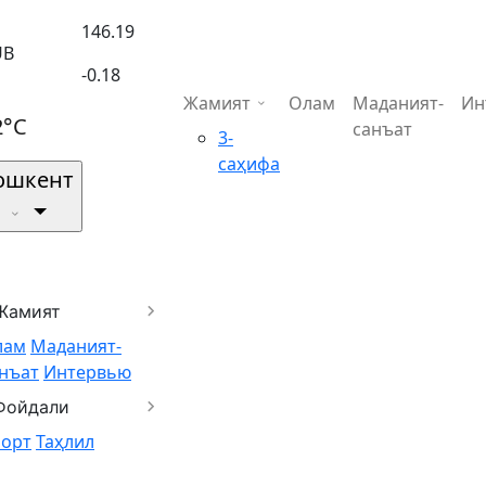
146.19
UB
-0.18
Жамият
Олам
Маданият-
Ин
2°C
санъат
3-
саҳифа
ошкент
Жамият
лам
Маданият-
нъат
Интервью
Фойдали
порт
Таҳлил