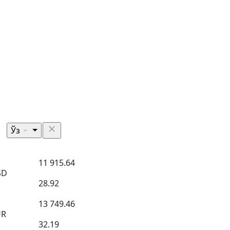
Ўз
11 915.64
SD
28.92
13 749.46
UR
32.19