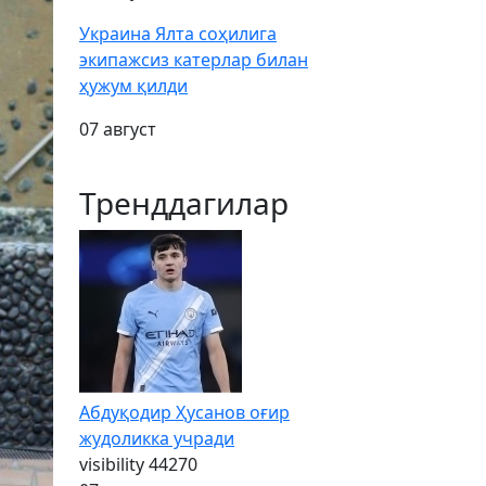
Украина Ялта соҳилига
экипажсиз катерлар билан
ҳужум қилди
07 август
Тренддагилар
Абдуқодир Ҳусанов оғир
жудоликка учради
visibility
44270