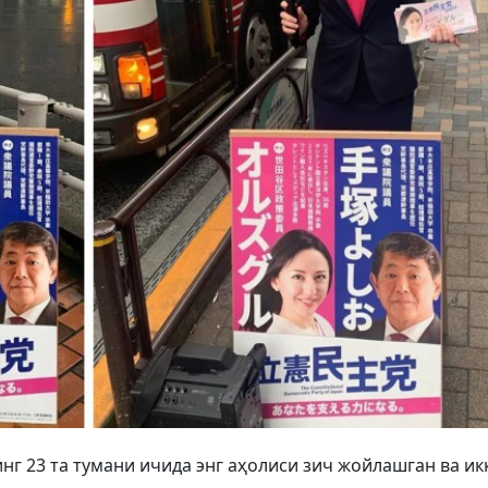
нг 23 та тумани ичида энг аҳолиси зич жойлашган ва и