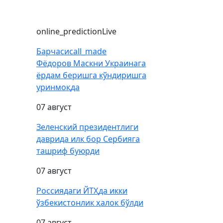
online_prediction
Live
Барчаси
call_made
Фёдоров Маскни Украинага
ёрдам беришга кўндиришга
уринмоқда
07 август
Зеленский президентлиги
даврида илк бор Сербияга
ташриф буюрди
07 август
Россиядаги ЙТҲда икки
ўзбекистонлик ҳалок бўлди
07 август