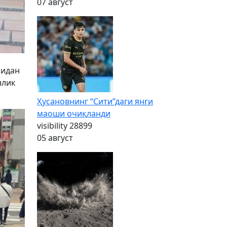
07 август
сидан
нлик
Ҳусановнинг “Сити”даги янги
маоши очиқланди
visibility
28899
05 август