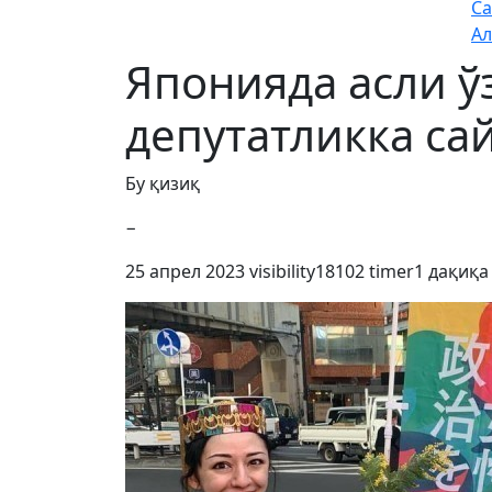
Са
Ал
Японияда асли ў
депутатликка са
Бу қизиқ
−
25 апрел 2023
visibility
18102
timer
1 дақиқа