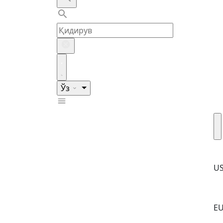
Ўз
U
E