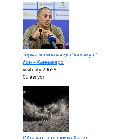
Терма жамоа ичида “каламуш”
бор – Каннаваро
visibility
20659
05 август
Ойга катта тезликда йирик