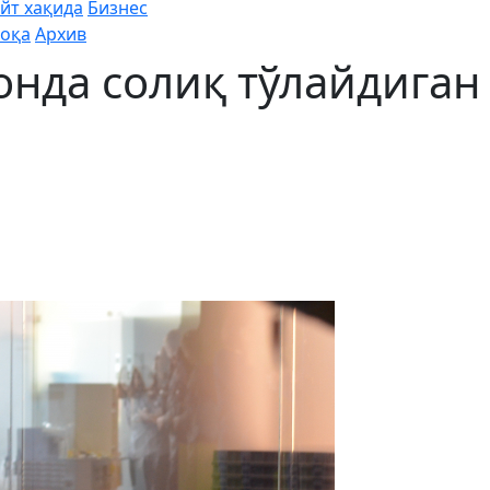
йт хақида
Бизнес
оқа
Архив
онда солиқ тўлайдиган