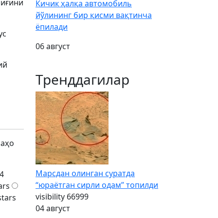
лиғини
Кичик ҳалқа автомобиль
йўлининг бир қисми вақтинча
ёпилади
ус
06 август
ий
Тренддагилар
баҳо
Марсдан олинган суратда
4
“юраётган сирли одам” топилди
ars
visibility
66999
stars
04 август