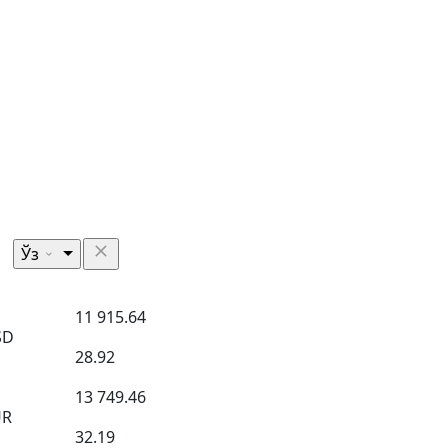
Ўз
11 915.64
SD
28.92
13 749.46
UR
32.19