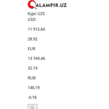
Курс UZS
USD
11 915.64
28.92
EUR
13 749.46
32.19
RUB
146.19
-0.18