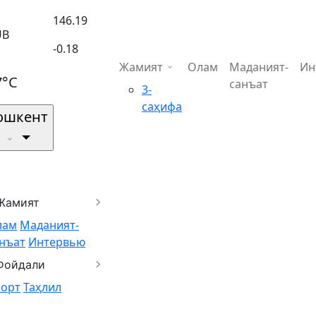
146.19
UB
-0.18
Жамият
Олам
Маданият-
Ин
7°C
санъат
3-
саҳифа
ошкент
Жамият
лам
Маданият-
нъат
Интервью
Фойдали
порт
Таҳлил