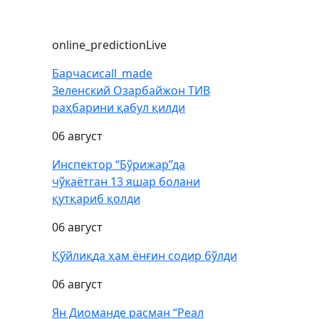
online_prediction
Live
Барчаси
call_made
Зеленский Озарбайжон ТИВ
раҳбарини қабул қилди
06 август
Инспектор “Бўрижар”да
чўкаётган 13 яшар болани
қутқариб қолди
06 август
Қўйлиқда ҳам ёнғин содир бўлди
06 август
Ян Диоманде расман “Реал