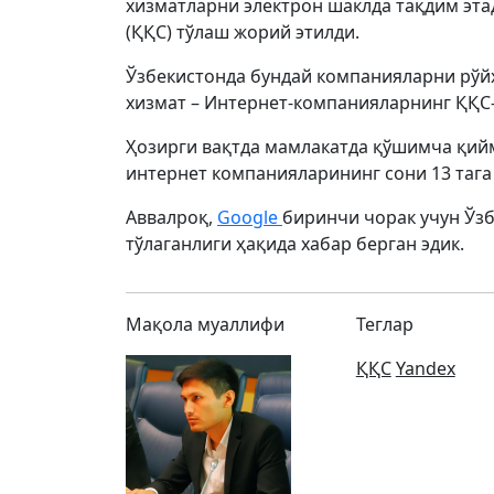
хизматларни электрон шаклда тақдим эт
(ҚҚС) тўлаш жорий этилди.
Ўзбекистонда бундай компанияларни рўйх
хизмат – Интернет-компанияларнинг ҚҚС
Ҳозирги вақтда мамлакатда қўшимча қийм
интернет компанияларининг сони 13 тага 
Аввалроқ,
Google
биринчи чорак учун Ўзб
тўлаганлиги ҳақида хабар берган эдик.
Мақола муаллифи
Теглар
ҚҚС
Yandex