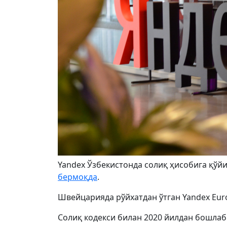
Yandex Ўзбекистонда солиқ ҳисобига қўй
бермоқда
.
Швейцарияда рўйхатдан ўтган Yandex Eur
Солиқ кодекси билан 2020 йилдан бошлаб