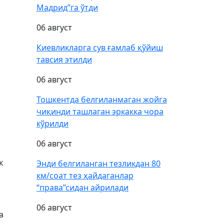
Мадрид”га ўтди
06 август
Киевликларга сув ғамлаб қўйиш
тавсия этилди
06 август
Тошкентда белгиланмаган жойга
чиқинди ташлаган эркакка чора
кўрилди
06 август
к
Энди белгиланган тезликдан 80
км/соат тез ҳайдаганлар
“права”сидан айрилади
06 август
а