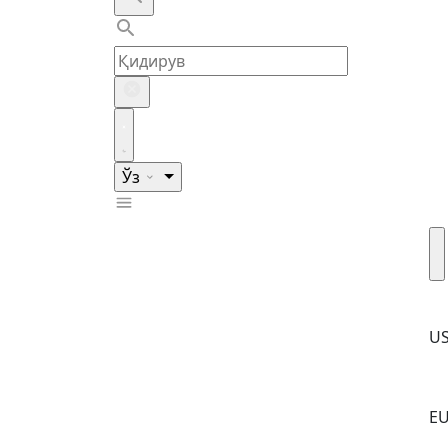
Ўз
U
E