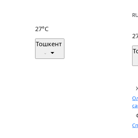
R
27°C
2
Тошкент
Т
О
са
С