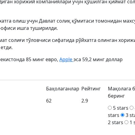
адиган хорижий компаниялари учун қўшилган қиймат со
атга олиш учун Давлат солиқ қўмитаси томонидан махс
-офиси ишга туширилди.
ат солиғи тўловчиси сифатида рўйхатга олинган хориж
етди.
екистонда 85 минг евро,
Apple
эса 59,2 минг доллар
Баҳолаганлар
Рейтинг
Мақолага 
беринг
62
2.9
5 stars
stars
3 st
2 stars
1 