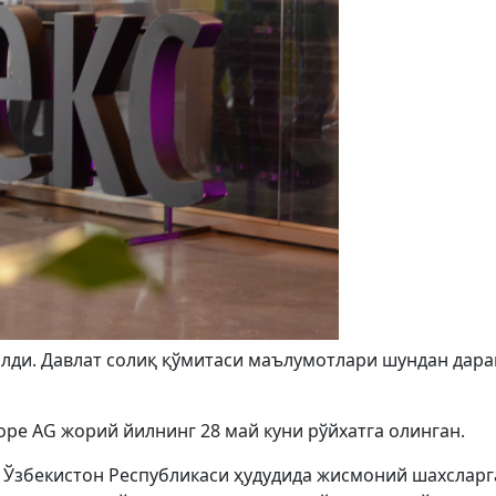
илди. Давлат солиқ қўмитаси маълумотлари шундан дара
ope AG жорий йилнинг 28 май куни рўйхатга олинган.
 Ўзбекистон Республикаси ҳудудида жисмоний шахсларг