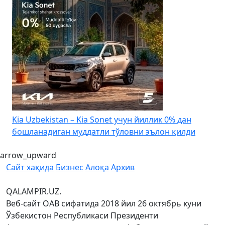
4
Kia Uzbekistan – Kia Sonet учун йиллик 0% дан
бошланадиган муддатли тўловни эълон қилди
arrow_upward
Сайт хақида
Бизнес
Алоқа
Архив
QALAMPIR.UZ.
Веб-сайт ОАВ сифатида 2018 йил 26 октябрь куни
Ўзбекистон Республикаси Президенти