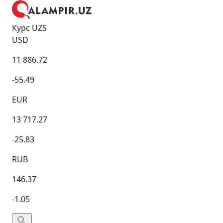
Курс UZS
USD
11 886.72
-55.49
EUR
13 717.27
-25.83
RUB
146.37
-1.05