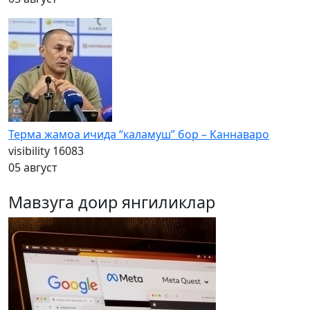
Терма жамоа ичида “каламуш” бор – Каннаваро
visibility
16083
05 август
Мавзуга доир янгиликлар