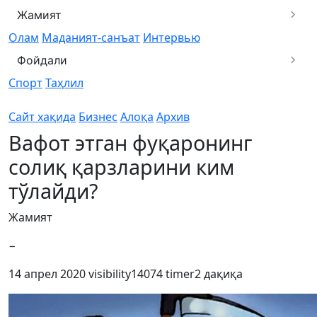
Жамият
Олам
Маданият-санъат
Интервью
Фойдали
Спорт
Таҳлил
Сайт хақида
Бизнес
Алоқа
Архив
Вафот этган фуқаронинг
солиқ қарзларини ким
тўлайди?
Жамият
−
14 апрел 2020
visibility
14074
timer
2 дақиқа