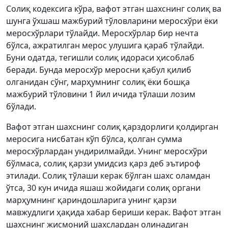
Солиқ кодексига кўра, вафот этган шахснинг солиқ ва
шунга ўхшаш мажбурий тўловларини меросхўри ёки
меросхўрлари тўлайди. Меросхўрлар бир нечта
бўлса, ажратилган мерос улушига қараб тўлайди.
Буни одатда, тегишли солиқ идораси ҳисоблаб
беради. Бунда меросхўр меросни қабул қилиб
олганидан сўнг, марҳумнинг солиқ ёки бошқа
мажбурий тўловини 1 йил ичида тўлаши лозим
бўлади.
Вафот этган шахснинг солиқ қарздорлиги қолдирган
меросига нисбатан кўп бўлса, қолган сумма
меросхўрлардан ундирилмайди. Унинг меросхўри
бўлмаса, солиқ қарзи умидсиз қарз деб эътироф
этилади. Солиқ тўлаши керак бўлган шахс оламдан
ўтса, 30 кун ичида яшаш жойидаги солиқ органи
марҳумнинг қариндошларига унинг қарзи
мавжудлиги ҳақида хабар бериши керак. Вафот этган
шахснинг жисмоний шахслардан олинадиган