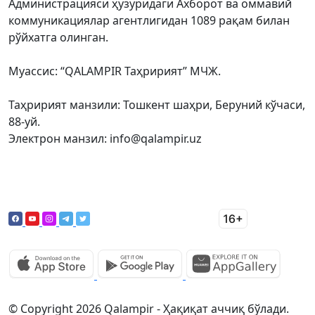
Администрацияси ҳузуридаги Ахборот ва оммавий
коммуникациялар агентлигидан 1089 рақам билан
рўйхатга олинган.
Муассис: “QALAMPIR Таҳририят” МЧЖ.
Таҳририят манзили: Тошкент шаҳри, Беруний кўчаси,
88-уй.
Электрон манзил: info@qalampir.uz
© Copyright 2026 Qalampir - Ҳақиқат аччиқ бўлади.