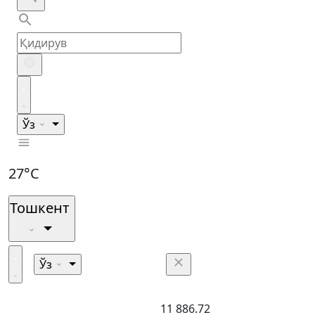
Ўз
27°C
Тошкент
Ўз
11 886.72