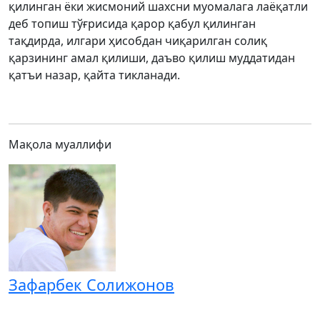
қилинган ёки жисмоний шахсни муомалага лаёқатли
деб топиш тўғрисида қарор қабул қилинган
тақдирда, илгари ҳисобдан чиқарилган солиқ
қарзининг амал қилиши, даъво қилиш муддатидан
қатъи назар, қайта тикланади.
Мақола муаллифи
Зафарбек Солижонов