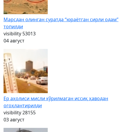
Марсдан олинган суратда “юраётган сирли одам”
топилди
visibility
53013
04 август
Ер аҳолиси мисли кўрилмаган иссиқ ҳаводан
огоҳлантирилди
visibility
28155
03 август