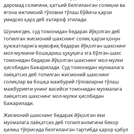
даромад солиғини, қатъий белгиланган солиқни ва
ягона ижтимоий тўловни тўлаш бўйича қарзи
умидсиз қарз деб эътироф этилади.
Шунингдек, cуд томонидан бедарак йўқолган деб
топилган жисмоний шахснинг солиқ қарзи қонун
ҳужжатларига мувофиқ бедарак йўқолган шахснинг
мол-мулкини бошқариш ҳуқуқига эга бўлган шахс
томонидан бедарак йўқолган шахснинг мол-мулки
ҳисобидан бажарилади. Суд томонидан муомалага
лаёқатсиз деб топилган жисмоний шахснинг
солиқлар ва бошқа мажбурий тўловларни тўлаш
мажбурияти унинг васийси томонидан муомалага
лаёқатсиз шахснинг мол-мулки ҳисобидан
бажарилади.
Жисмоний шахснинг бедарак йўқолган ёки
муомалага лаёқатсиз деб топилганлигини бекор
қилиш тўғрисида белгиланган тартибда қарор қабул