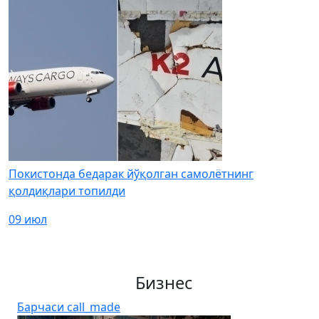
Покистонда бедарак йўқолган самолётнинг
қолдиқлари топилди
09 июл
Бизнес
Барчаси
call_made