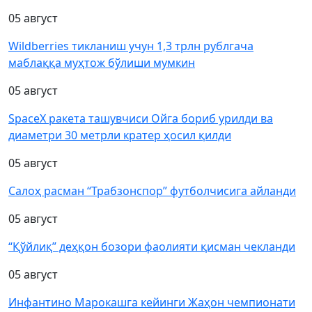
05 август
Wildberries тикланиш учун 1,3 трлн рублгача
маблаққа муҳтож бўлиши мумкин
05 август
SpaceX ракета ташувчиси Ойга бориб урилди ва
диаметри 30 метрли кратер ҳосил қилди
05 август
Салоҳ расман “Трабзонспор” футболчисига айланди
05 август
“Қўйлиқ” деҳқон бозори фаолияти қисман чекланди
05 август
Инфантино Марокашга кейинги Жаҳон чемпионати