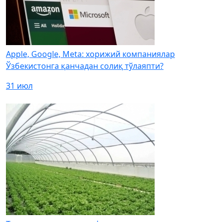
Apple, Google, Meta: хорижий компаниялар
Ўзбекистонга қанчадан солиқ тўлаяпти?
31 июл