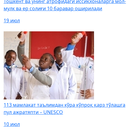
Тошкент ва унинг атрофидаги иссиқхоналарга мол-
мулк ва ер солиғи 10 баравар оширилади
19 июл
113 мамлакат таълимдан кўра кўпроқ қарз тўлашга
пул ажратяпти – UNESCO
10 июл