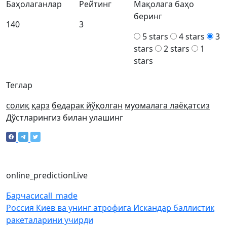
Баҳолаганлар
Рейтинг
Мақолага баҳо
беринг
140
3
5 stars
4 stars
3
stars
2 stars
1
stars
Теглар
солиқ
қарз
бедарак йўқолган
муомалага лаёқатсиз
Дўстларингиз билан улашинг
online_prediction
Live
Барчаси
call_made
Россия Киев ва унинг атрофига Искандар баллистик
ракеталарини учирди