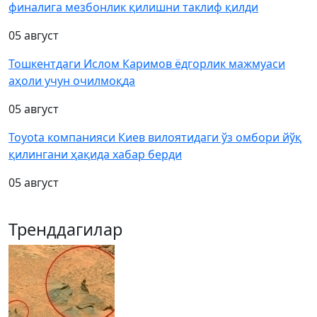
финалига мезбонлик қилишни таклиф қилди
05 август
Тошкентдаги Ислом Каримов ёдгорлик мажмуаси
аҳоли учун очилмоқда
05 август
Toyota компанияси Киев вилоятидаги ўз омбори йўқ
қилингани ҳақида хабар берди
05 август
Тренддагилар