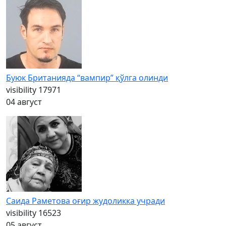
Буюк Британияда “вампир” қўлга олинди
visibility
17971
04 август
Саида Раметова оғир жудоликка учради
visibility
16523
05 август