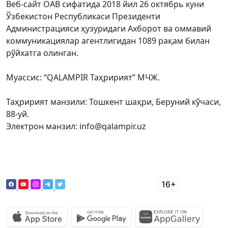
Веб-сайт ОАВ сифатида 2018 йил 26 октябрь куни
Ўзбекистон Республикаси Президенти
Администрацияси ҳузуридаги Ахборот ва оммавий
коммуникациялар агентлигидан 1089 рақам билан
рўйхатга олинган.
Муассис: “QALAMPIR Таҳририят” МЧЖ.
Таҳририят манзили: Тошкент шаҳри, Беруний кўчаси,
88-уй.
Электрон манзил: info@qalampir.uz