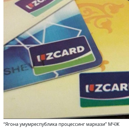
“Ягона умумреспублика процессинг маркази” МЧЖ