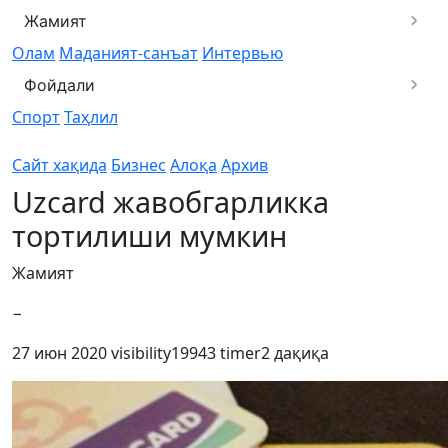
Жамият
Олам
Маданият-санъат
Интервью
Фойдали
Спорт
Таҳлил
Сайт хақида
Бизнес
Алоқа
Архив
Uzcard жавобгарликка
тортилиши мумкин
Жамият
−
27 июн 2020
visibility
19943
timer
2 дақиқа