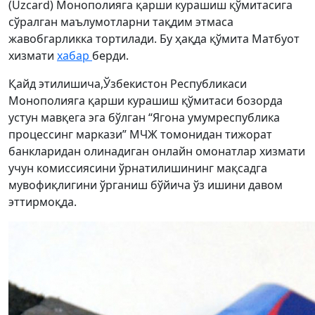
(Uzcard) Монополияга қарши курашиш қўмитасига
сўралган маълумотларни тақдим этмаса
жавобгарликка тортилади. Бу ҳақда қўмита Матбуот
хизмати
хабар
берди.
Қайд этилишича,Ўзбекистон Республикаси
Монополияга қарши курашиш қўмитаси бозорда
устун мавқега эга бўлган “Ягона умумреспублика
процессинг маркази” МЧЖ томонидан тижорат
банкларидан олинадиган онлайн омонатлар хизмати
учун комиссиясини ўрнатилишининг мақсадга
мувофиқлигини ўрганиш бўйича ўз ишини давом
эттирмоқда.