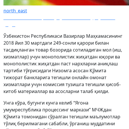
north_east
Uzcard`нинг 75 фоиз улуши Ойбек Турсуновга
ўтди
Ўзбекистон Республикаси Вазирлар Маҳкамасининг
2018 йил 30 мартдаги 249-сонли қарори билан
тасдиқланган товар бозорида сотиладиган мол (иш,
хизматлар) учун монополистик жиҳатдан юқори ва
монополистик жиҳатдан паст нархларни аниқлаш
тартиби тўғрисидаги Низомга асосан Қўмита
тижорат банкларига тегишли онлайн омонат
хизматлари учун комиссия тузишга тегишли ҳисоб-
китоб материаллар ва асосларни талаб қилди.
Унга кўра, бугунги кунга келиб “Ягона
умумреспублика процессинг маркази” МЧЖдан
Қўмита томонидан сўралган тегишли маълумотлар
тўлиқ берилмагани сабабли, ўрганиш муддатини