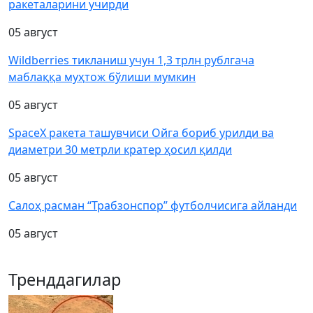
ракеталарини учирди
05 август
Wildberries тикланиш учун 1,3 трлн рублгача
маблаққа муҳтож бўлиши мумкин
05 август
SpaceX ракета ташувчиси Ойга бориб урилди ва
диаметри 30 метрли кратер ҳосил қилди
05 август
Салоҳ расман “Трабзонспор” футболчисига айланди
05 август
Тренддагилар