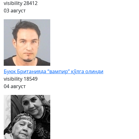
visibility
28412
03 август
Буюк Британияда “вампир” қўлга олинди
visibility
18549
04 август