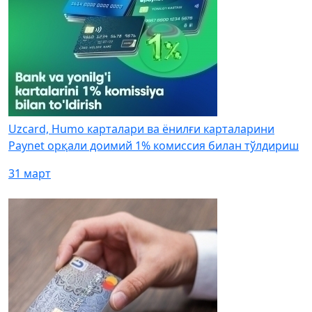
Uzcard, Humo карталари ва ёнилғи карталарини
Paynet орқали доимий 1% комиссия билан тўлдириш
31 март