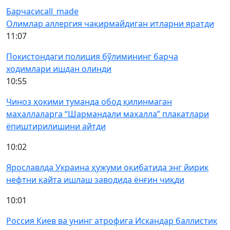
Барчаси
call_made
Олимлар аллергия чақирмайдиган итларни яратди
11:07
Покистондаги полиция бўлимининг барча
ходимлари ишдан олинди
10:55
Чиноз ҳокими туманда обод қилинмаган
маҳаллаларга “Шармандали маҳалла” плакатлари
ёпиштирилишини айтди
10:02
Ярославлда Украина ҳужуми оқибатида энг йирик
нефтни қайта ишлаш заводида ёнғин чиқди
10:01
Россия Киев ва унинг атрофига Искандар баллистик