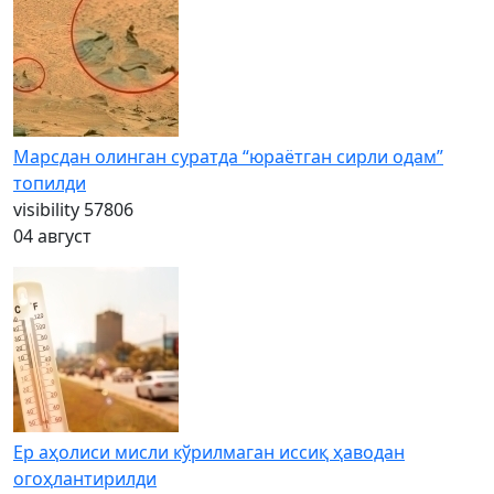
Марсдан олинган суратда “юраётган сирли одам”
топилди
visibility
57806
04 август
Ер аҳолиси мисли кўрилмаган иссиқ ҳаводан
огоҳлантирилди