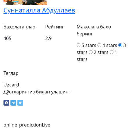
Суннатилла Абдуллаев
Баҳолаганлар
Рейтинг
Мақолага баҳо
беринг
405
2.9
5 stars
4 stars
3
stars
2 stars
1
stars
Теглар
Uzcard
Дўстларингиз билан улашинг
online_prediction
Live