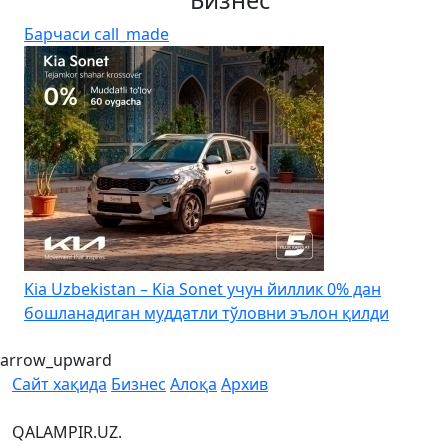
Бизнес
Барчаси
call_made
4
Kia Uzbekistan – Kia Sonet учун йиллик 0% дан
бошланадиган муддатли тўловни эълон қилди
arrow_upward
Сайт хақида
Бизнес
Алоқа
Архив
QALAMPIR.UZ.