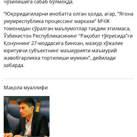
чўзилишига сабаб бўлмоқда.
“Юқоридагиларни инобатга олган ҳолда, агар, “Ягона
умумреспублика процессинг маркази” МЧЖ
томонидан сўралган маълумотлар тақдим этилмаса,
Ўзбекистон Республикасининг “Рақобат тўғрисида”ги
Қонуннинг 27-моддасига биноан, мазкур хўжалик
юритувчи субъектнинг маъмурияти маъмурий
жавобгарликка тортилиши мумкин”, дейилади
хабарда.
Мақола муаллифи