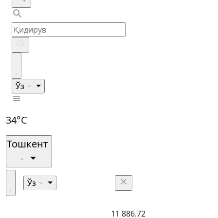
Ўз
34°C
Тошкент
Ўз
11 886.72