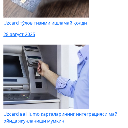
Uzcard тўлов тизими ишламай қолди
28 август 2025
Uzcard ва Humo карталарининг интеграцияси май
ойида якунланиши мумкин