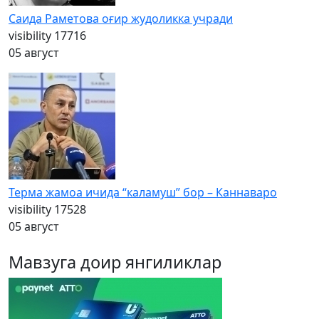
Саида Раметова оғир жудоликка учради
visibility
17716
05 август
Терма жамоа ичида “каламуш” бор – Каннаваро
visibility
17528
05 август
Мавзуга доир янгиликлар