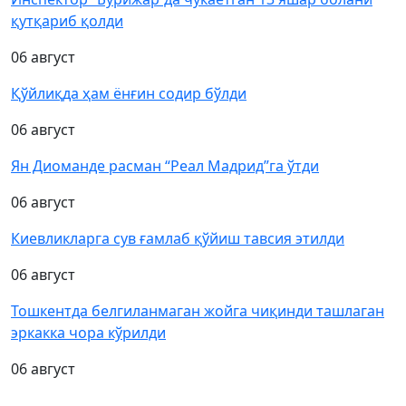
қутқариб қолди
06 август
Қўйлиқда ҳам ёнғин содир бўлди
06 август
Ян Диоманде расман “Реал Мадрид”га ўтди
06 август
Киевликларга сув ғамлаб қўйиш тавсия этилди
06 август
Тошкентда белгиланмаган жойга чиқинди ташлаган
эркакка чора кўрилди
06 август