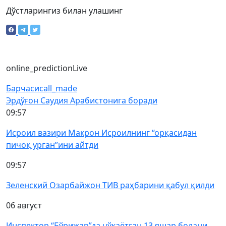
Дўстларингиз билан улашинг
online_prediction
Live
Барчаси
call_made
Эрдўғон Саудия Арабистонига боради
09:57
Исроил вазири Макрон Исроилнинг “орқасидан
пичоқ урган”ини айтди
09:57
Зеленский Озарбайжон ТИВ раҳбарини қабул қилди
06 август
Инспектор “Бўрижар”да чўкаётган 13 яшар болани