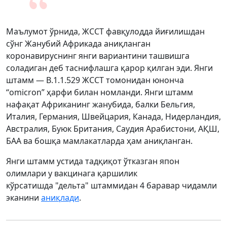
Маълумот ўрнида, ЖССТ фавқулодда йиғилишдан
сўнг Жанубий Африкада аниқланган
коронавируснинг янги вариантини ташвишга
соладиган деб таснифлашга қарор қилган эди. Янги
штамм — B.1.1.529 ЖССТ томонидан юнонча
“omicron” ҳарфи билан номланди. Янги штамм
нафақат Африканинг жанубида, балки Бельгия,
Италия, Германия, Швейцария, Канада, Нидерландия,
Австралия, Буюк Британия, Саудия Арабистони, АҚШ,
БАА ва бошқа мамлакатларда ҳам аниқланган.
Янги штамм устида тадқиқот ўтказган япон
олимлари у вакцинага қаршилик
кўрсатишда "дельта" штаммидан 4 баравар чидамли
эканини
аниқлади
.