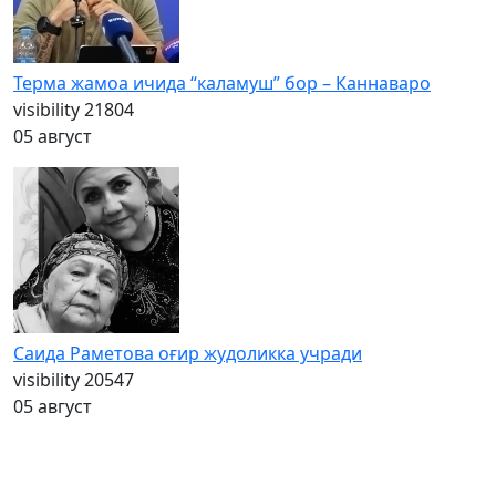
Терма жамоа ичида “каламуш” бор – Каннаваро
visibility
21804
05 август
Саида Раметова оғир жудоликка учради
visibility
20547
05 август