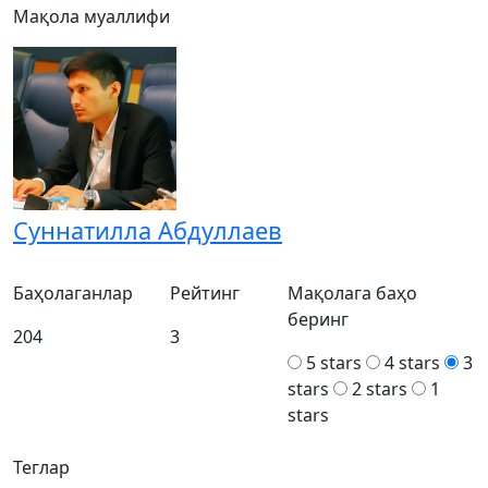
Мақола муаллифи
Суннатилла Абдуллаев
Баҳолаганлар
Рейтинг
Мақолага баҳо
беринг
204
3
5 stars
4 stars
3
stars
2 stars
1
stars
Теглар