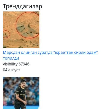
Тренддагилар
Марсдан олинган суратда “юраётган сирли одам”
топилди
visibility
67946
04 август