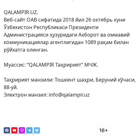
QALAMPIR.UZ.
Веб-сайт ОАВ сифатида 2018 йил 26 октябрь куни
Ўзбекистон Республикаси Президенти
Администрацияси ҳузуридаги Ахборот ва оммавий
коммуникациялар агентлигидан 1089 рақам билан
рўйхатга олинган.
Муассис: “QALAMPIR Таҳририят” МЧЖ.
Таҳририят манзили: Тошкент шаҳри, Беруний кўчаси,
88-уй.
Электрон манзил: info@qalampir.uz