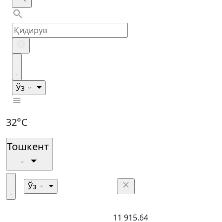
Ўз
32°C
Тошкент
Ўз
11 915.64