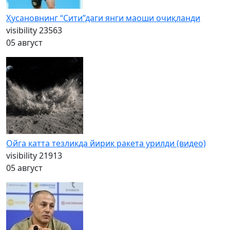
Ҳусановнинг “Сити”даги янги маоши очиқланди
visibility
23563
05 август
Ойга катта тезликда йирик ракета урилди (видео)
visibility
21913
05 август