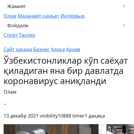
Жамият
Олам
Маданият-санъат
Интервью
Фойдали
Спорт
Таҳлил
Сайт хақида
Бизнес
Алоқа
Архив
Ўзбекистонликлар кўп саёҳат
қиладиган яна бир давлатда
коронавирус аниқланди
Олам
−
13 декабр 2021
visibility
10888
timer
1 дақиқа