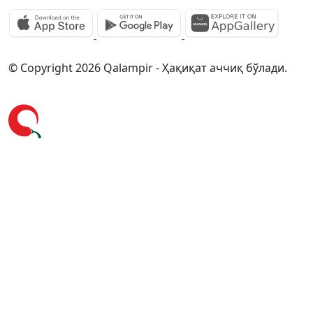
© Copyright 2026 Qalampir - Ҳақиқат аччиқ бўлади.