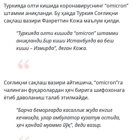
Туркияда олти кишида коронавируснинг “omicron”
штамми аниқланди. Бу ҳақда Туркия Соғлиқни
сақлаш вазири Фахреттин Кожа маълум қилди.
“Туркияда олти кишида “omicron” штамми
аниқланди.Бир киши Истанбулда ва беш
киши – Измирда”, деган Кожа.
Соғлиқни сақлаш вазири айтишича, “omicron”га
чалинган фуқаролардан ҳеч бирига шифохонага
ётиб даволаниш талаб этилмайди.
“Барча беморларда касаллик жуда енгил
кечмоқда, улар амбулатор кузатув остида,
ҳеч қандай муаммо йўқ”, деди вазир.