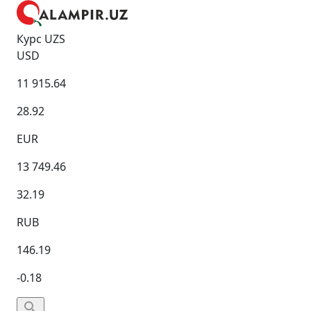
Курс UZS
USD
11 915.64
28.92
EUR
13 749.46
32.19
RUB
146.19
-0.18