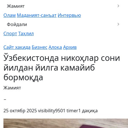
Жамият
Олам
Маданият-санъат
Интервью
Фойдали
Спорт
Таҳлил
Сайт хақида
Бизнес
Алоқа
Архив
Ўзбекистонда никоҳлар сони
йилдан йилга камайиб
бормоқда
Жамият
−
25 октябр 2025
visibility
9501
timer
1 дақиқа