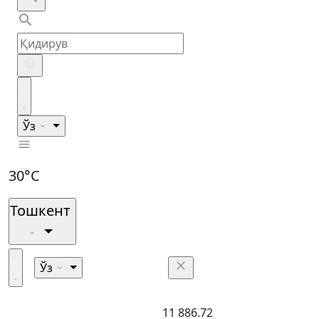
Ўз
30°C
Тошкент
Ўз
11 886.72