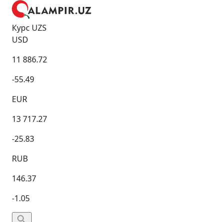
Курс UZS
USD
11 886.72
-55.49
EUR
13 717.27
-25.83
RUB
146.37
-1.05