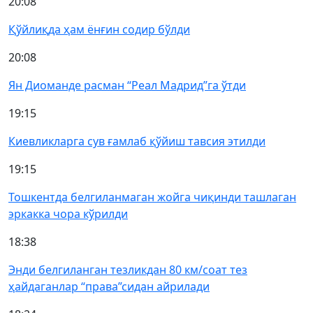
20:08
Қўйлиқда ҳам ёнғин содир бўлди
20:08
Ян Диоманде расман “Реал Мадрид”га ўтди
19:15
Киевликларга сув ғамлаб қўйиш тавсия этилди
19:15
Тошкентда белгиланмаган жойга чиқинди ташлаган
эркакка чора кўрилди
18:38
Энди белгиланган тезликдан 80 км/соат тез
ҳайдаганлар “права”сидан айрилади