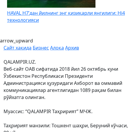
HAVAL H7’дан йилнинг энг қизиқарли янгилиги: Hi4
K
технологияси
arrow_upward
Сайт хақида
Бизнес
Алоқа
Архив
QALAMPIR.UZ.
Веб-сайт ОАВ сифатида 2018 йил 26 октябрь куни
Ўзбекистон Республикаси Президенти
Администрацияси ҳузуридаги Ахборот ва оммавий
коммуникациялар агентлигидан 1089 рақам билан
рўйхатга олинган.
Муассис: “QALAMPIR Таҳририят” МЧЖ.
Таҳририят манзили: Тошкент шаҳри, Беруний кўчаси,