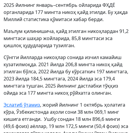
2025 йилнинг январь–сентябрь ойларида ФҲДЁ
органларида 177 мингта никоҳ қайд этилди. Бу ҳақда
Миллий статистика қўмитаси хабар берди.
Маълум қилинишича, қайд этилган никоҳлардан 91,2
мингтаси шаҳар жойларида, 85,8 мингтаси эса
қишлоқ ҳудудларида тузилган.
Сўнгги йилларда никоҳлар сонида изчил камайиш
кузатилмоқда. 2021 йилда 206,8 мингта никоҳ қайд
этилган бўлса, 2022 йилда бу кўрсаткич 197 мингтага,
2023 йилда 184,5 мингтага, 2024 йилда эса 179,4
мингтага тушган. 2025 йилнинг дастлабки тўққиз
ойида эса 177 мингта никоҳ рўйхатга олинган.
Эслатиб ўтамиз
, жорий йилнинг 1 октябрь ҳолатига
кўра, Ўзбекистонда аҳоли сони 38 млн 069,1 минг
кишига етганди. Ушбу сондан 18 млн 896,6 минги
(49,6 фоиз) аёллар, 19 млн 172,5 минги (50,4 фоиз) эса