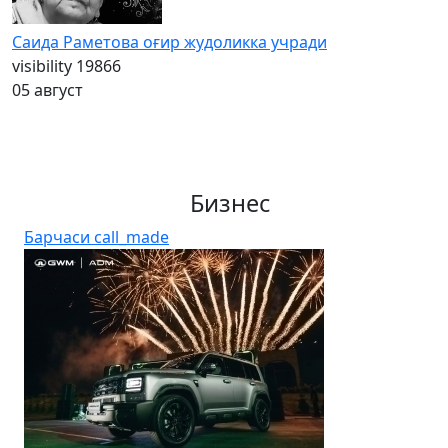
Саида Раметова оғир жудоликка учради
visibility
19866
05 август
Бизнес
Барчаси
call_made