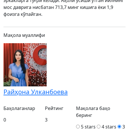
эркакларга тўғри келади. Аҳоли ўсиши ўтган йилнинг
мос даврига нисбатан 713,7 минг кишига ёки 1,9
фоизга кўпайган.
Мақола муаллифи
Райҳона Улканбоева
Баҳолаганлар
Рейтинг
Мақолага баҳо
беринг
0
3
5 stars
4 stars
3