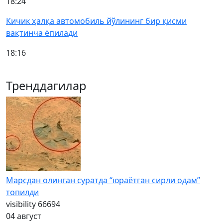
18:24
Кичик ҳалқа автомобиль йўлининг бир қисми
вақтинча ёпилади
18:16
Тренддагилар
Марсдан олинган суратда “юраётган сирли одам”
топилди
visibility
66694
04 август