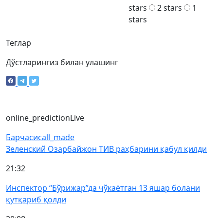
stars
2 stars
1
stars
Теглар
Дўстларингиз билан улашинг
online_prediction
Live
Барчаси
call_made
Зеленский Озарбайжон ТИВ раҳбарини қабул қилди
21:32
Инспектор “Бўрижар”да чўкаётган 13 яшар болани
қутқариб қолди