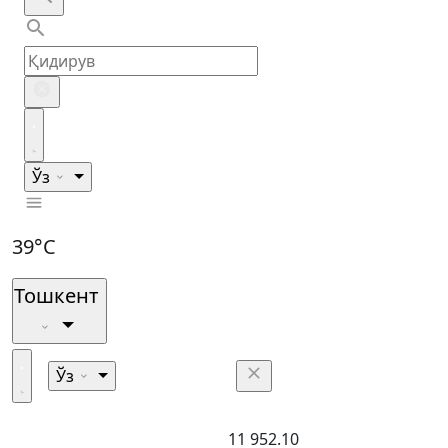
Ўз
39°C
Тошкент
Ўз
11 952.10