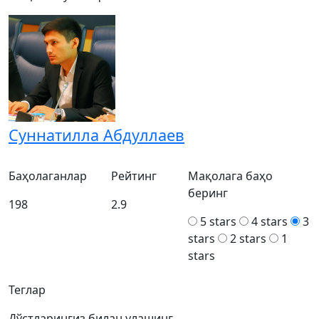
Суннатилла Абдуллаев
Баҳолаганлар
Рейтинг
Мақолага баҳо
беринг
198
2.9
5 stars
4 stars
3
stars
2 stars
1
stars
Теглар
Дўстларингиз билан улашинг