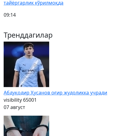
тайёргарлик кўрилмоқда
09:14
Тренддагилар
Абдуқодир Ҳусанов оғир жудоликка учради
visibility
65001
07 август