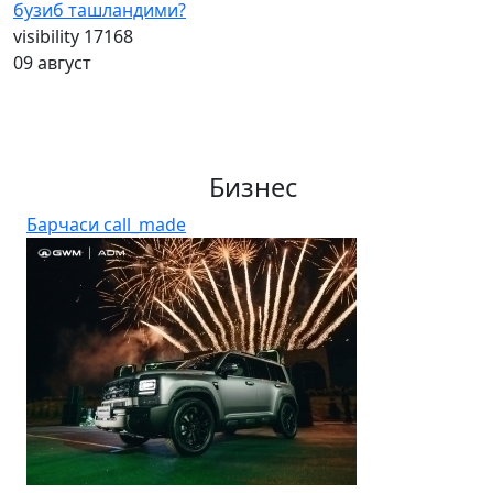
бузиб ташландими?
visibility
17168
09 август
Бизнес
Барчаси
call_made