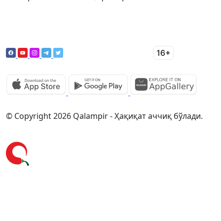
© Copyright 2026 Qalampir - Ҳақиқат аччиқ бўлади.