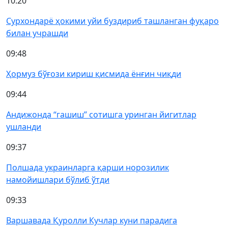
10:20
Сурхондарё ҳокими уйи буздириб ташланган фуқаро
билан учрашди
09:48
Ҳормуз бўғози кириш қисмида ёнғин чиқди
09:44
Андижонда “гашиш” сотишга уринган йигитлар
ушланди
09:37
Полшада украинларга қарши норозилик
намойишлари бўлиб ўтди
09:33
Варшавада Қуролли Кучлар куни парадига