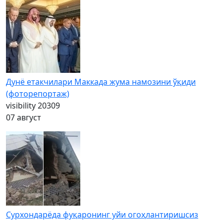
Дунё етакчилари Маккада жума намозини ўқиди
(фоторепортаж)
visibility
20309
07 август
Сурхондарёда фуқаронинг уйи огоҳлантиришсиз