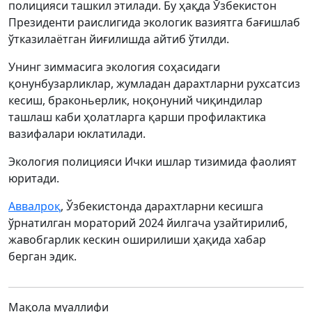
полицияси ташкил этилади. Бу ҳақда Ўзбекистон
Президенти раислигида экологик вазиятга бағишлаб
ўтказилаётган йиғилишда айтиб ўтилди.
Унинг зиммасига экология соҳасидаги
қонунбузарликлар, жумладан дарахтларни рухсатсиз
кесиш, браконьерлик, ноқонуний чиқиндилар
ташлаш каби ҳолатларга қарши профилактика
вазифалари юклатилади.
Экология полицияси Ички ишлар тизимида фаолият
юритади.
Аввалроқ
, Ўзбекистонда дарахтларни кесишга
ўрнатилган мораторий 2024 йилгача узайтирилиб,
жавобгарлик кескин оширилиши ҳақида хабар
берган эдик.
Мақола муаллифи