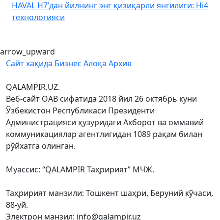
HAVAL H7’дан йилнинг энг қизиқарли янгилиги: Hi4
K
технологияси
arrow_upward
Сайт хақида
Бизнес
Алоқа
Архив
QALAMPIR.UZ.
Веб-сайт ОАВ сифатида 2018 йил 26 октябрь куни
Ўзбекистон Республикаси Президенти
Администрацияси ҳузуридаги Ахборот ва оммавий
коммуникациялар агентлигидан 1089 рақам билан
рўйхатга олинган.
Муассис: “QALAMPIR Таҳририят” МЧЖ.
Таҳририят манзили: Тошкент шаҳри, Беруний кўчаси,
88-уй.
Электрон манзил: info@qalampir.uz