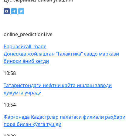
online_prediction
Live
Барчаси
call_made
Донескда жойлашган “Галактика” савдо маркази
биноси ёниб кетди
10:58
Татаристондаги нефтни қайта ишлаш заводи
ҳужумга учради
10:54
Фарғонада Кадастрлар палатаси филиали раҳбари
пора билан қўлга тушди