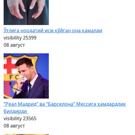
Ўғлига ноодатий исм қўйган она қамалди
visibility
25399
08 август
“Реал Мадрид” ва “Барселона” Мессига ҳамдардлик
билдирди
visibility
23565
08 август