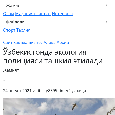
Жамият
Олам
Маданият-санъат
Интервью
Фойдали
Спорт
Таҳлил
Сайт хақида
Бизнес
Алоқа
Архив
Ўзбекистонда экология
полицияси ташкил этилади
Жамият
−
24 август 2021
visibility
8595
timer
1 дақиқа