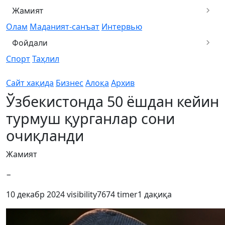
Жамият
Олам
Маданият-санъат
Интервью
Фойдали
Спорт
Таҳлил
Сайт хақида
Бизнес
Алоқа
Архив
Ўзбекистонда 50 ёшдан кейин
турмуш қурганлар сони
очиқланди
Жамият
−
10 декабр 2024
visibility
7674
timer
1 дақиқа