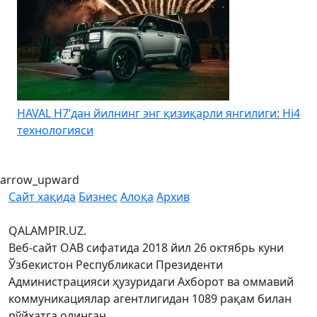
HAVAL H7’дан йилнинг энг қизиқарли янгилиги: Hi4
K
технологияси
arrow_upward
Сайт хақида
Бизнес
Алоқа
Архив
QALAMPIR.UZ.
Веб-сайт ОАВ сифатида 2018 йил 26 октябрь куни
Ўзбекистон Республикаси Президенти
Администрацияси ҳузуридаги Ахборот ва оммавий
коммуникациялар агентлигидан 1089 рақам билан
рўйхатга олинган.