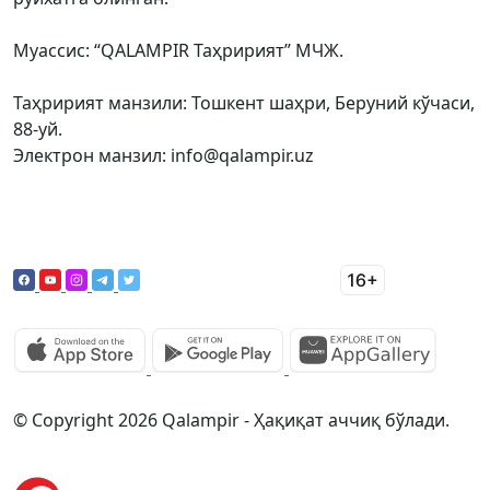
Муассис: “QALAMPIR Таҳририят” МЧЖ.
Таҳририят манзили: Тошкент шаҳри, Беруний кўчаси,
88-уй.
Электрон манзил: info@qalampir.uz
© Copyright 2026 Qalampir - Ҳақиқат аччиқ бўлади.