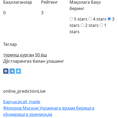
Баҳолаганлар
Рейтинг
Мақолага баҳо
беринг
0
3
5 stars
4 stars
3
stars
2 stars
1
stars
Теглар
турмуш қурган
50 ёш
Дўстларингиз билан улашинг
online_prediction
Live
Барчаси
call_made
Фёдоров Маскни Украинага ёрдам беришга
кўндиришга уринмоқда