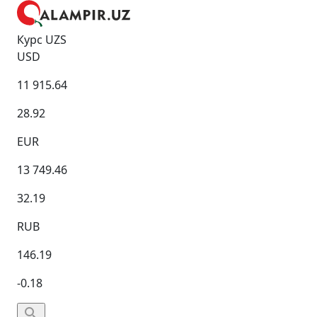
Курс UZS
USD
11 915.64
28.92
EUR
13 749.46
32.19
RUB
146.19
-0.18