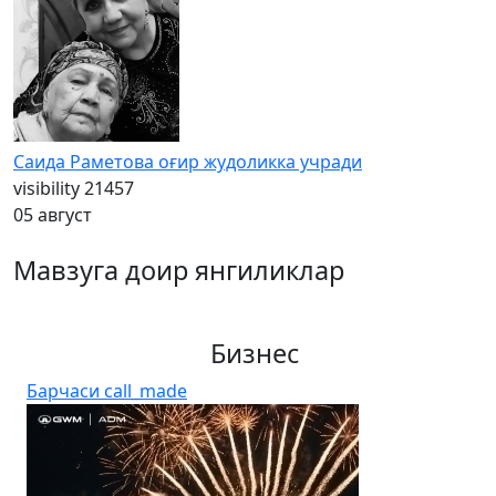
Саида Раметова оғир жудоликка учради
visibility
21457
05 август
Мавзуга доир янгиликлар
Бизнес
Барчаси
call_made