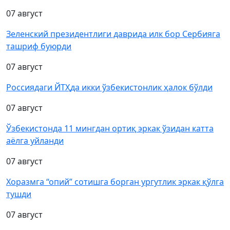
07 август
Зеленский президентлиги даврида илк бор Сербияга
ташриф буюрди
07 август
Россиядаги ЙТҲда икки ўзбекистонлик ҳалок бўлди
07 август
Ўзбекистонда 11 мингдан ортиқ эркак ўзидан катта
аёлга уйланди
07 август
Хоразмга “опий” сотишга борган ургутлик эркак қўлга
тушди
07 август