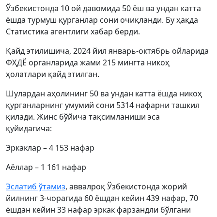
Ўзбекистонда 10 ой давомида 50 ёш ва ундан катта
ёшда турмуш қурганлар сони очиқланди. Бу ҳақда
Статистика агентлиги хабар берди.
Қайд этилишича, 2024 йил январь-октябрь ойларида
ФҲДЁ органларида жами 215 мингта никоҳ
ҳолатлари қайд этилган.
Шулардан аҳолининг 50 ва ундан катта ёшда никоҳ
қурганларнинг умумий сони 5314 нафарни ташкил
қилади. Жинс бўйича тақсимланиши эса
қуйидагича:
Эркаклар – 4 153 нафар
Аёллар – 1 161 нафар
Эслатиб ўтамиз
, аввалроқ Ўзбекистонда жорий
йилнинг 3-чорагида 60 ёшдан кейин 439 нафар, 70
ёшдан кейин 33 нафар эркак фарзандли бўлгани