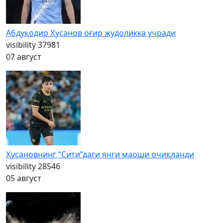
Абдуқодир Ҳусанов оғир жудоликка учради
visibility
37981
07 август
Ҳусановнинг “Сити”даги янги маоши очиқланди
visibility
28546
05 август