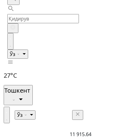
Ўз
27°C
Тошкент
Ўз
11 915.64