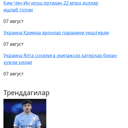
Ким Чен Ин уруш ортидан 22 млрд доллар
ишлаб топди
07 август
Украина Қримда дронлар парадини уюштирди
07 август
Украина Ялта соҳилига экипажсиз катерлар билан
ҳужум қилди
07 август
Тренддагилар