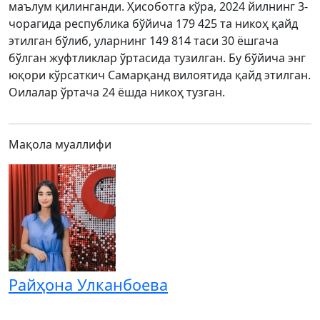
маълум қилинганди. Ҳисоботга кўра, 2024 йилнинг 3-
чорагида республика бўйича 179 425 та никоҳ қайд
этилган бўлиб, уларнинг 149 814 таси 30 ёшгача
бўлган жуфтликлар ўртасида тузилган. Бу бўйича энг
юқори кўрсаткич Самарқанд вилоятида қайд этилган.
Оилалар ўртача 24 ёшда никоҳ тузган.
Мақола муаллифи
Райҳона Улканбоева