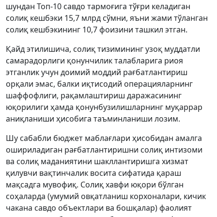
шундан Топ-10 савдо тармоғига тўғри келадиган
солиқ кешбэки 15,7 млрд сўмни, яъни жами тўланган
солиқ кешбэкининг 10,7 фоизини ташкил этган.
Қайд этилишича, солиқ тизимининг узоқ муддатли
самарадорлиги қонунчилик талабларига риоя
этганлик учун доимий моддий рағбатлантириш
орқали эмас, балки иқтисодий операцияларнинг
шаффофлиги, рақамлаштириш даражасининг
юқорилиги ҳамда қонунбузилишларнинг муқаррар
аниқланиши ҳисобига таъминланиши лозим.
Шу сабабли бюджет маблағлари ҳисобидан амалга
ошириладиган рағбатлантиришни солиқ интизоми
ва солиқ маданиятини шакллантиришга хизмат
қилувчи вақтинчалик восита сифатида қараш
мақсадга мувофиқ. Солиқ хавфи юқори бўлган
соҳаларда (умумий овқатланиш корхоналари, кичик
чакана савдо объектлари ва бошқалар) фаолият