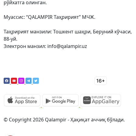
рўйхатга олинган.
Муассис: “QALAMPIR Таҳририят” МЧЖ.
Таҳририят манзили: Тошкент шаҳри, Беруний кўчаси,
88-уй.
Электрон манзил: info@qalampir.uz
© Copyright 2026 Qalampir - Ҳақиқат аччиқ бўлади.