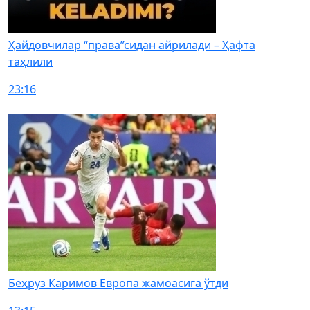
Ҳайдовчилар “права”сидан айрилади – Ҳафта
таҳлили
23:16
Беҳруз Каримов Европа жамоасига ўтди