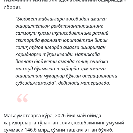
иборат.
“Бюджет маблағлари ҳисобидан амалга
оширилаётган рағбатлантиришнинг
салмоқли қисми иқтисодиётнинг расмий
секторида фаолият юритаётган йирик
солиқ тўловчиларда амалга оширилган
харидларга тўғри келади. Натижада
давлат бюджети амалда солиқ кешбэки
мавжуд бўлмаган тақдирда ҳам амалга
оширилиши муқаррар бўлган операцияларни
субсидияламоқда”, дейилади материалда.
Маълумотларга кўра, 2026 йил май ойида
харидорларга тўланган солиқ кешбэкининг умумий
суммаси 146,6 млрд сўмни ташкил этган бўлиб,