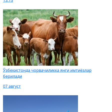
13:15
Ўзбекистонда чорвачиликка янги имтиёзлар
берилади
07 август