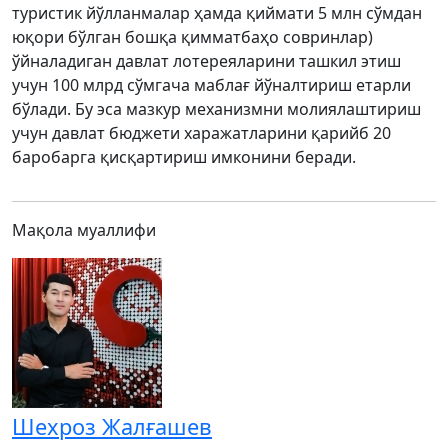
туристик йўлланмалар ҳамда қиймати 5 млн сўмдан
юқори бўлган бошқа қимматбаҳо совринлар)
ўйналадиган давлат лотереяларини ташкил этиш
учун 100 млрд сўмгача маблағ йўналтириш етарли
бўлади. Бу эса мазкур механизмни молиялаштириш
учун давлат бюджети харажатларини қарийб 20
баробарга қисқартириш имконини беради.
Мақола муаллифи
Шехроз Жалғашев