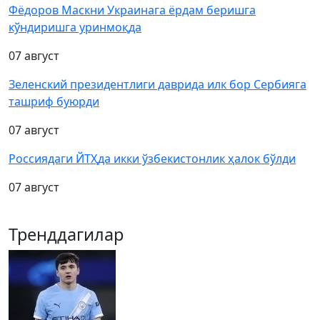
Фёдоров Маскни Украинага ёрдам беришга
кўндиришга уринмоқда
07 август
Зеленский президентлиги даврида илк бор Сербияга
ташриф буюрди
07 август
Россиядаги ЙТҲда икки ўзбекистонлик ҳалок бўлди
07 август
Тренддагилар