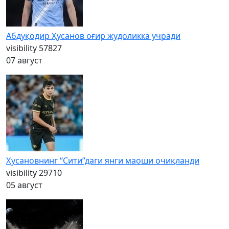
Абдуқодир Ҳусанов оғир жудоликка учради
visibility
57827
07 август
Ҳусановнинг “Сити”даги янги маоши очиқланди
visibility
29710
05 август