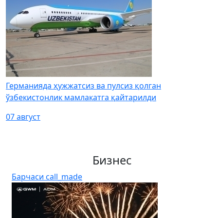
Германияда ҳужжатсиз ва пулсиз қолган
ўзбекистонлик мамлакатга қайтарилди
07 август
Бизнес
Барчаси
call_made