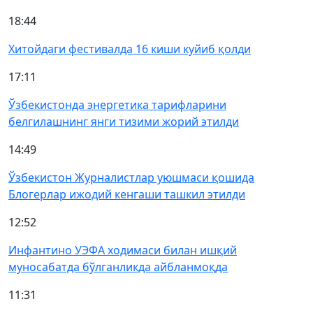
18:44
Хитойдаги фестивалда 16 киши куйиб қолди
17:11
Ўзбекистонда энергетика тарифларини
белгилашнинг янги тизими жорий этилди
14:49
Ўзбекистон Журналистлар уюшмаси қошида
Блогерлар ижодий кенгаши ташкил этилди
12:52
Инфантино УЭФА ходимаси билан ишқий
муносабатда бўлганликда айбланмоқда
11:31