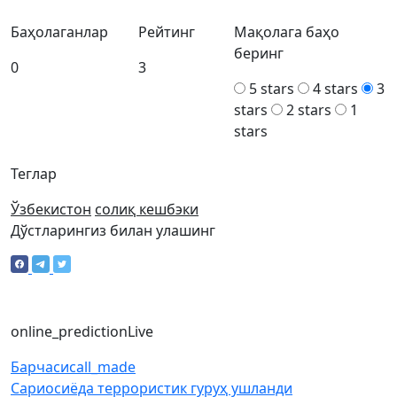
Баҳолаганлар
Рейтинг
Мақолага баҳо
беринг
0
3
5 stars
4 stars
3
stars
2 stars
1
stars
Теглар
Ўзбекистон
солиқ кешбэки
Дўстларингиз билан улашинг
online_prediction
Live
Барчаси
call_made
Сариосиёда террористик гуруҳ ушланди