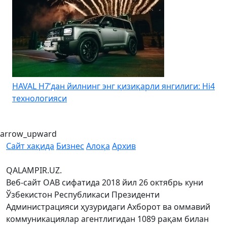
HAVAL H7’дан йилнинг энг қизиқарли янгилиги: Hi4
K
технологияси
arrow_upward
Сайт хақида
Бизнес
Алоқа
Архив
QALAMPIR.UZ.
Веб-сайт ОАВ сифатида 2018 йил 26 октябрь куни
Ўзбекистон Республикаси Президенти
Администрацияси ҳузуридаги Ахборот ва оммавий
коммуникациялар агентлигидан 1089 рақам билан