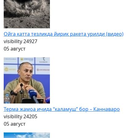
Ойга катта тезликда йирик ракета урилди (видео)
visibility
24927
05 август
Терма жамоа ичида “каламуш” бор – Каннаваро
visibility
24205
05 август