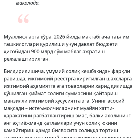
мақолада.
Муаллифларга кўра, 2026 йилда мактабгача таълим
ташкилотлари қурилиши учун давлат бюджети
ҳисобидан 900 млрд сўм маблағ ажратиш
режалаштирилган.
Билдирилишича, умумий солиқ кешбэкидан фарқли
равишда, ижтимоий реестрга киритилган шахсларга
ижтимоий аҳамиятга эга товарларни харид қилишда
қўшилган қиймат солиғи суммасини қайтариш
манзилли ижтимоий хусусиятга эга. Унинг асосий
мақсади – истеъмолчиларнинг муайян хатти-
ҳаракатини рағбатлантириш эмас, балки аҳолининг
энг эҳтиёжманд қатламлари учун солиқ юкини
камайтириш ҳамда билвосита солиққа тортиш
тизимининг ижтимоий адолатлилигини оширишдан