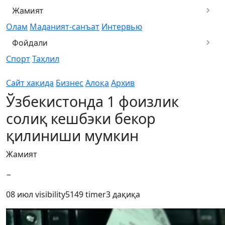
Жамият
Олам
Маданият-санъат
Интервью
Фойдали
Спорт
Таҳлил
Сайт хақида
Бизнес
Алоқа
Архив
Ўзбекистонда 1 фоизлик
солиқ кешбэки бекор
қилиниши мумкин
Жамият
−
08 июл
visibility
5149
timer
3 дақиқа