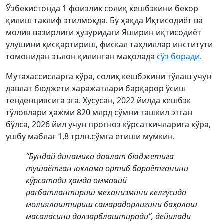
Ўзбекистонда 1 фоизлик солиқ кешбэкини бекор
қилиш таклиф этилмоқда. Бу ҳақда Иқтисодиёт ва
молия вазирлиги ҳузуридаги Яширин иқтисодиёт
улушини қисқартириш, фискал таҳлиллар институти
томонидан эълон қилинган мақолада
сўз боради.
Мутахассисларга кўра, солиқ кешбэкини тўлаш учун
давлат бюджети харажатлари барқарор ўсиш
тенденциясига эга. Хусусан, 2022 йилда кешбэк
тўловлари ҳажми 820 млрд сўмни ташкил этган
бўлса, 2026 йил учун прогноз кўрсаткичларига кўра,
ушбу маблағ 1,8 трлн.сўмга етиши мумкин.
“Бундай динамика давлат бюджетига
тушаётган юклама ортиб бораётганини
кўрсатади ҳамда оммавий
рағбатлантириш механизмини келгусида
молиялаштириш самарадорлигини баҳолаш
масаласини долзарблаштиради”, дейилади