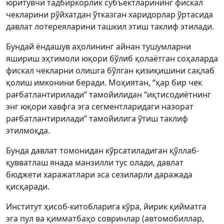
юритувчи тадбиркорлик субъектларининг фискал
чекларини рўйхатдан ўтказган харидорлар ўртасида
давлат лотереяларини ташкил этиш таклиф этилади.
Бундай ёндашув аҳолининг айнан тушумларни
яшириш эҳтимоли юқори бўлиб қолаётган соҳаларда
фискал чекларни олишга бўлган қизиқишини сақлаб
қолиш имконини беради. Моҳиятан, “ҳар бир чек
рағбатлантирилади” тамойилидан “иқтисодиётнинг
энг юқори хавфга эга сегментларидаги назорат
рағбатлантирилади” тамойилига ўтиш таклиф
этилмоқда.
Бунда давлат томонидан кўрсатиладиган қўллаб-
қувватлаш янада манзилли тус олади, давлат
бюджети харажатлари эса сезиларли даражада
қисқаради.
Институт ҳисоб-китобларига кўра, йирик қийматга
эга пул ва қимматбаҳо совринлар (автомобиллар,