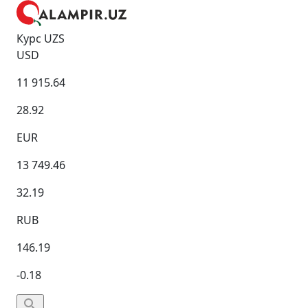
Курс UZS
USD
11 915.64
28.92
EUR
13 749.46
32.19
RUB
146.19
-0.18