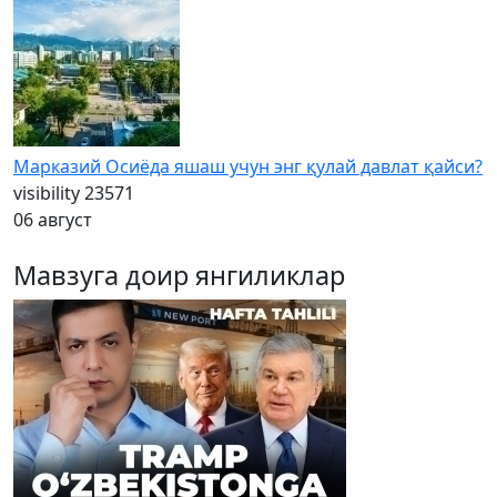
Марказий Осиёда яшаш учун энг қулай давлат қайси?
visibility
23571
06 август
Мавзуга доир янгиликлар