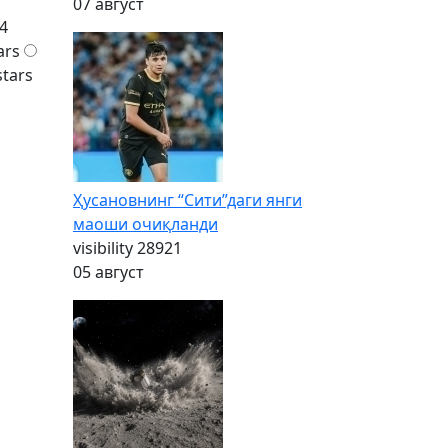
07 август
4
ars
stars
Ҳусановнинг “Сити”даги янги
маоши очиқланди
visibility
28921
05 август