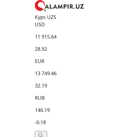
Курс UZS
USD
11 915.64
28.92
EUR
13 749.46
32.19
RUB
146.19
-0.18