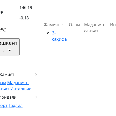
146.19
UB
-0.18
Жамият
Олам
Маданият-
Ин
2°C
санъат
3-
саҳифа
ошкент
Жамият
лам
Маданият-
нъат
Интервью
Фойдали
порт
Таҳлил