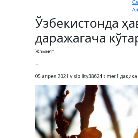
Са
Ал
Ўзбекистонда ҳа
даражагача кўта
Жамият
−
05 апрел 2021
visibility
38624
timer
1 дақиқа