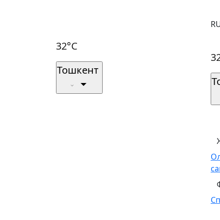
R
32°C
3
Тошкент
Т
О
са
С