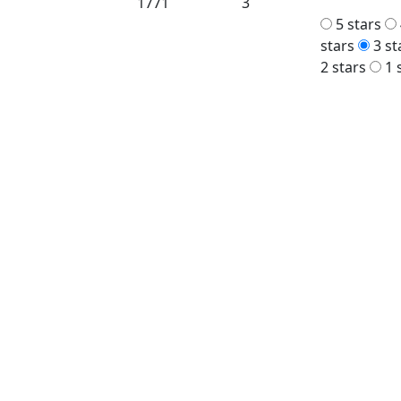
1771
3
5 stars
stars
3 st
2 stars
1 