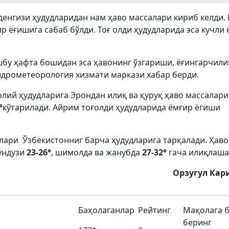
денгизи ҳудудларидан нам ҳаво массалари кириб келди. 
 ёғишига сабаб бўлди. Тоғ олди ҳудудларида эса кучли
шбу ҳафта бошидан эса ҳавонинг ўзгариши, ёғингарчили
Гидрометеорология хизмати маркази хабар берди.
олий ҳудудларига Эрондан илиқ ва қуруқ ҳаво массалари
°
кўтарилади. Aйрим тоғолди ҳудудларида ёмғир ёгиши
алари Ўзбекистонниг барча ҳудудларига тарқалади. Ҳаво
ундузи
23-26°
, шимолда ва жанубда
27-32°
гача илиқлаша
Орзугул Кар
Баҳолаганлар
Рейтинг
Мақолага 
беринг