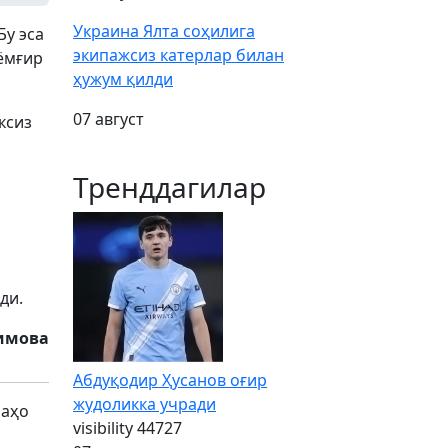
Украина Ялта соҳилига
Бу эса
экипажсиз катерлар билан
 ёмғир
ҳужум қилди
07 август
ксиз
Тренддагилар
ди.
имова
Абдуқодир Ҳусанов оғир
жудоликка учради
баҳо
visibility
44727