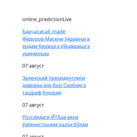
online_prediction
Live
Барчаси
call_made
Фёдоров Маскни Украинага
ёрдам беришга кўндиришга
уринмоқда
07 август
Зеленский президентлиги
даврида илк бор Сербияга
ташриф буюрди
07 август
Россиядаги ЙТҲда икки
ўзбекистонлик ҳалок бўлди
07 август