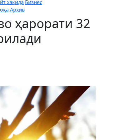
йт хақида
Бизнес
оқа
Архив
во ҳарорати 32
рилади