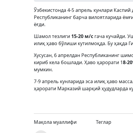
Ўзбекистонда 4-5 апрель кунлари Каспий 
Республиканинг барча вилоятларида ёмғир
ёғди.
Шамол тезлиги
15-20 м/с
гача кучайди. У
илиқ ҳаво бўлиши кутилмоқда. Бу ҳақда 
Хусусан, 6 апрелдан Республиканинг шим
кириб кела бошлади. Ҳаво ҳарорати 1
8-20
мумкин.
7-9 апрель кунларида эса илиқ ҳаво масс
ҳарорати Марказий шарқий ҳудудларда к
Мақола муаллифи
Теглар