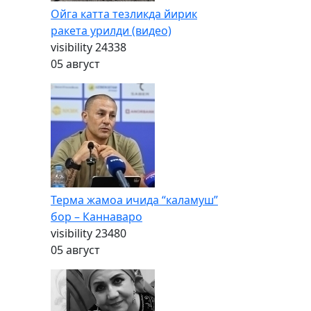
Ойга катта тезликда йирик
ракета урилди (видео)
visibility
24338
05 август
Терма жамоа ичида “каламуш”
бор – Каннаваро
visibility
23480
05 август