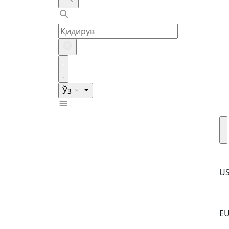
Ўз
U
E