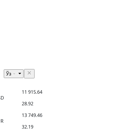
Ўз
11 915.64
SD
28.92
13 749.46
UR
32.19