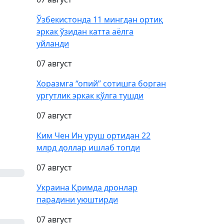
Ўзбекистонда 11 мингдан ортиқ
эркак ўзидан катта аёлга
уйланди
07 август
Хоразмга “опий” сотишга борган
ургутлик эркак қўлга тушди
07 август
Ким Чен Ин уруш ортидан 22
млрд доллар ишлаб топди
07 август
Украина Қримда дронлар
парадини уюштирди
07 август