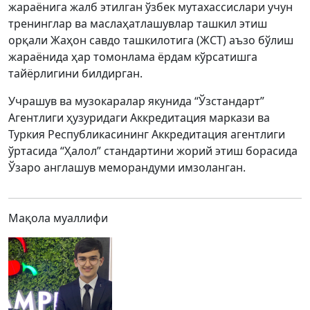
жараёнига жалб этилган ўзбек мутахассислари учун
тренинглар ва маслаҳатлашувлар ташкил этиш
орқали Жаҳон савдо ташкилотига (ЖСТ) аъзо бўлиш
жараёнида ҳар томонлама ёрдам кўрсатишга
тайёрлигини билдирган.
Учрашув ва музокаралар якунида “Ўзстандарт”
Агентлиги ҳузуридаги Аккредитация маркази ва
Туркия Республикасининг Аккредитация агентлиги
ўртасида “Ҳалол” стандартини жорий этиш борасида
Ўзаро англашув меморандуми имзоланган.
Мақола муаллифи