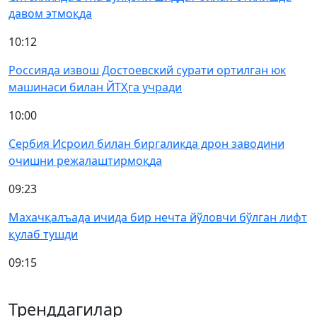
давом этмоқда
10:12
Россияда извош Достоевский сурати ортилган юк
машинаси билан ЙТҲга учради
10:00
Сербия Исроил билан биргаликда дрон заводини
очишни режалаштирмоқда
09:23
Махачқалъада ичида бир нечта йўловчи бўлган лифт
қулаб тушди
09:15
Тренддагилар