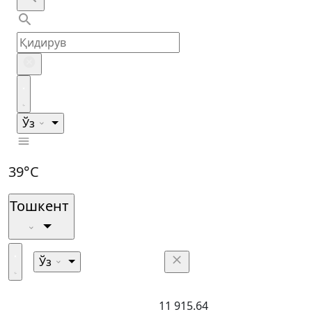
Ўз
39°C
Тошкент
Ўз
11 915.64