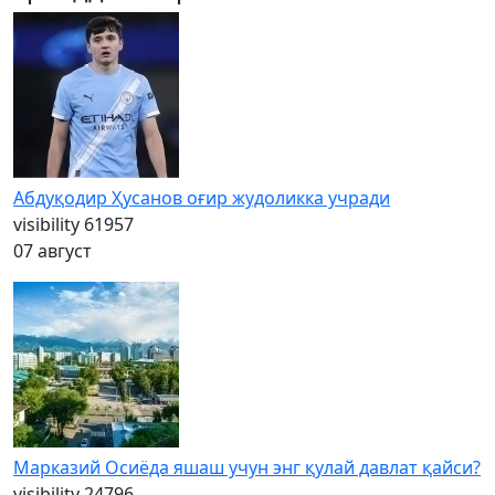
Абдуқодир Ҳусанов оғир жудоликка учради
visibility
61957
07 август
Марказий Осиёда яшаш учун энг қулай давлат қайси?
visibility
24796