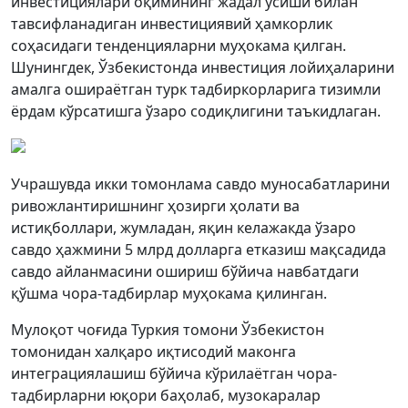
инвестициялари оқимининг жадал ўсиши билан
тавсифланадиган инвестициявий ҳамкорлик
соҳасидаги тенденцияларни муҳокама қилган.
Шунингдек, Ўзбекистонда инвестиция лойиҳаларини
амалга ошираётган турк тадбиркорларига тизимли
ёрдам кўрсатишга ўзаро содиқлигини таъкидлаган.
Учрашувда икки томонлама савдо муносабатларини
ривожлантиришнинг ҳозирги ҳолати ва
истиқболлари, жумладан, яқин келажакда ўзаро
савдо ҳажмини 5 млрд долларга етказиш мақсадида
савдо айланмасини ошириш бўйича навбатдаги
қўшма чора-тадбирлар муҳокама қилинган.
Мулоқот чоғида Туркия томони Ўзбекистон
томонидан халқаро иқтисодий маконга
интеграциялашиш бўйича кўрилаётган чора-
тадбирларни юқори баҳолаб, музокаралар