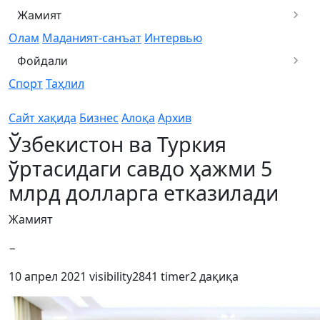
Жамият
Олам
Маданият-санъат
Интервью
Фойдали
Спорт
Таҳлил
Сайт хақида
Бизнес
Алоқа
Архив
Ўзбекистон ва Туркия
ўртасидаги савдо ҳажми 5
млрд долларга етказилади
Жамият
−
10 апрел 2021
visibility
2841
timer
2 дақиқа