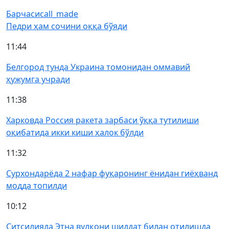
Барчаси
call_made
Педри ҳам сочини оққа бўяди
11:44
Белгород тунда Украина томонидан оммавий
ҳужумга учради
11:38
Харковда Россия ракета зарбаси ўққа тутилиши
оқибатида икки киши ҳалок бўлди
11:32
Сурхондарёда 2 нафар фуқаронинг ёнидан гиёҳванд
модда топилди
10:12
Ситсилияда Этна вулқони шиддат билан отилишда