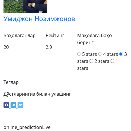
Умиджон Нозимжонов
Баҳолаганлар
Рейтинг
Мақолага баҳо
беринг
20
2.9
5 stars
4 stars
3
stars
2 stars
1
stars
Теглар
Дўстларингиз билан улашинг
online_prediction
Live