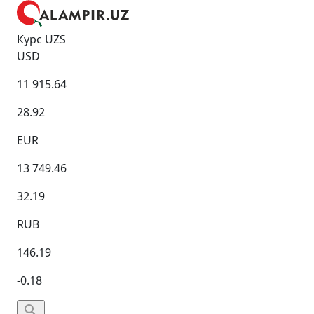
Курс UZS
USD
11 915.64
28.92
EUR
13 749.46
32.19
RUB
146.19
-0.18