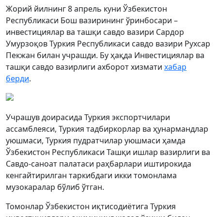
Жорий йилнинг 8 апрель куни Ўзбекистон
Республикаси Бош вазирининг ўринбосари –
инвестициялар ва ташқи савдо вазири Сардор
Умурзоқов Туркия Республикаси савдо вазири Рухсар
Пекжан билан учрашди. Бу ҳақда Инвестициялар ва
ташқи савдо вазирлиги ахборот хизмати
хабар
берди
.
Учрашув доирасида Туркия экспортчилари
ассамблеяси, Туркия тадбиркорлар ва ҳунармандлар
уюшмаси, Туркия пудратчилар уюшмаси ҳамда
Ўзбекистон Республикаси Ташқи ишлар вазирлиги ва
Савдо-саноат палатаси раҳбарлари иштирокида
кенгайтирилган таркибдаги икки томонлама
музокаралар бўлиб ўтган.
Томонлар Ўзбекистон иқтисодиётига Туркия