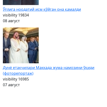
Ўғлига ноодатий исм қўйган она қамалди
visibility
19834
08 август
Дунё етакчилари Маккада жума намозини ўқиди
(фоторепортаж)
visibility
16985
07 август