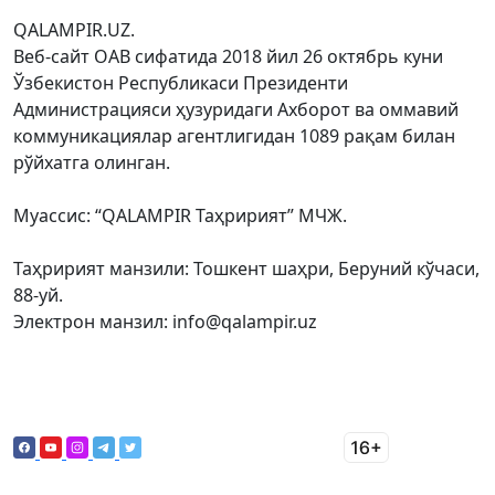
QALAMPIR.UZ.
Веб-сайт ОАВ сифатида 2018 йил 26 октябрь куни
Ўзбекистон Республикаси Президенти
Администрацияси ҳузуридаги Ахборот ва оммавий
коммуникациялар агентлигидан 1089 рақам билан
рўйхатга олинган.
Муассис: “QALAMPIR Таҳририят” МЧЖ.
Таҳририят манзили: Тошкент шаҳри, Беруний кўчаси,
88-уй.
Электрон манзил: info@qalampir.uz