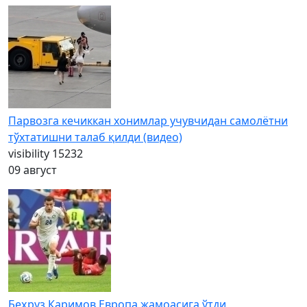
Парвозга кечиккан хонимлар учувчидан самолётни
тўхтатишни талаб қилди (видео)
visibility
15232
09 август
Беҳруз Каримов Европа жамоасига ўтди