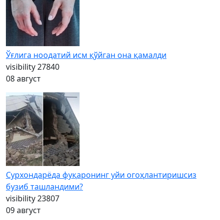
Ўғлига ноодатий исм қўйган она қамалди
visibility
27840
08 август
Сурхондарёда фуқаронинг уйи огоҳлантиришсиз
бузиб ташландими?
visibility
23807
09 август