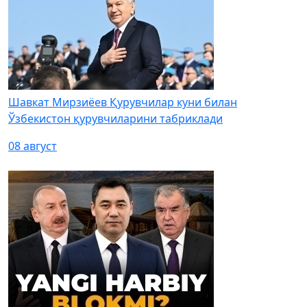
Шавкат Мирзиёев Қурувчилар куни билан
Ўзбекистон қурувчиларини табриклади
08 август