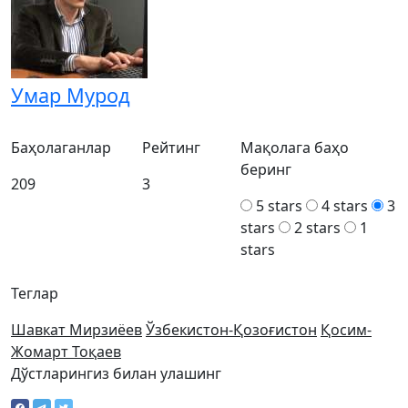
Умар Мурод
Баҳолаганлар
Рейтинг
Мақолага баҳо
беринг
209
3
5 stars
4 stars
3
stars
2 stars
1
stars
Теглар
Шавкат Мирзиёев
Ўзбекистон-Қозоғистон
Қосим-
Жомарт Тоқаев
Дўстларингиз билан улашинг