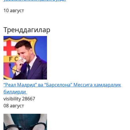
10 август
Тренддагилар
“Реал Мадрид” ва “Барселона” Мессига ҳамдардлик
билдирди
visibility
28667
08 август