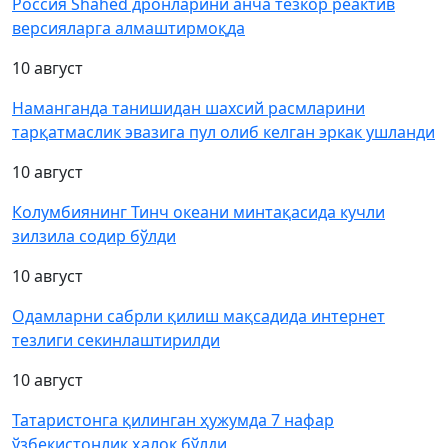
Россия Shahed дронларини анча тезкор реактив
версияларга алмаштирмоқда
10 август
Наманганда танишидан шахсий расмларини
тарқатмаслик эвазига пул олиб келган эркак ушланди
10 август
Колумбиянинг Тинч океани минтақасида кучли
зилзила содир бўлди
10 август
Одамларни сабрли қилиш мақсадида интернет
тезлиги секинлаштирилди
10 август
Татаристонга қилинган ҳужумда 7 нафар
ўзбекистонлик ҳалок бўлди