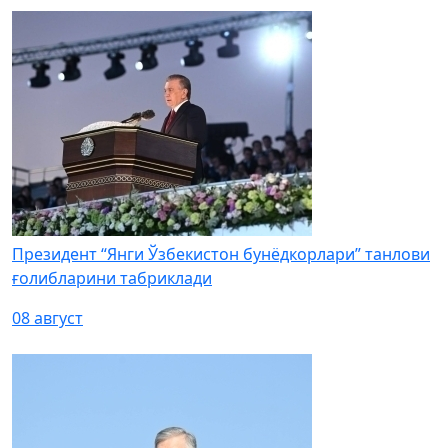
Президент “Янги Ўзбекистон бунёдкорлари” танлови
ғолибларини табриклади
08 август