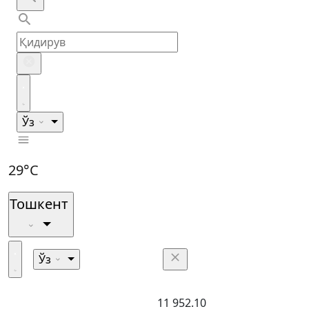
Ўз
29°C
Тошкент
Ўз
11 952.10