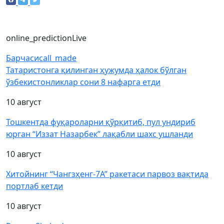
online_prediction
Live
Барчаси
call_made
Татаристонга қилинган ҳужумда ҳалок бўлган
ўзбекистонликлар сони 8 нафарга етди
10 август
Тошкентда фуқароларни қўрқитиб, пул ундириб
юрган “Иззат Назарбек” лақабли шахс ушланди
10 август
Хитойнинг “Чангзҳенг-7А” ракетаси парвоз вақтида
портлаб кетди
10 август