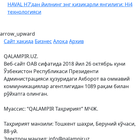
HAVAL H7’дан йилнинг энг қизиқарли янгилиги: Hi4
K
технологияси
arrow_upward
Сайт хақида
Бизнес
Алоқа
Архив
QALAMPIR.UZ.
Веб-сайт ОАВ сифатида 2018 йил 26 октябрь куни
Ўзбекистон Республикаси Президенти
Администрацияси ҳузуридаги Ахборот ва оммавий
коммуникациялар агентлигидан 1089 рақам билан
рўйхатга олинган.
Муассис: “QALAMPIR Таҳририят” МЧЖ.
Таҳририят манзили: Тошкент шаҳри, Беруний кўчаси,
88-уй.
Электрон манзил: info@qalampir.uz