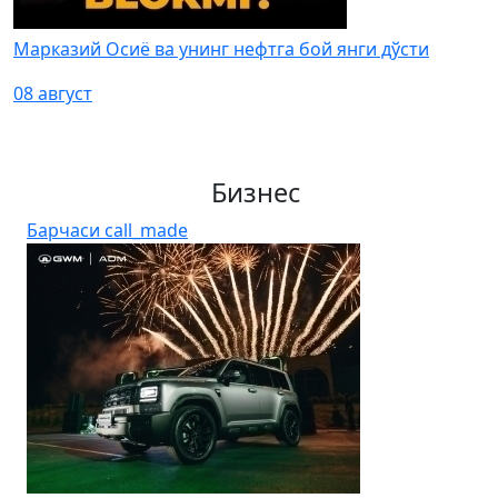
Марказий Осиё ва унинг нефтга бой янги дўсти
08 август
Бизнес
Барчаси
call_made