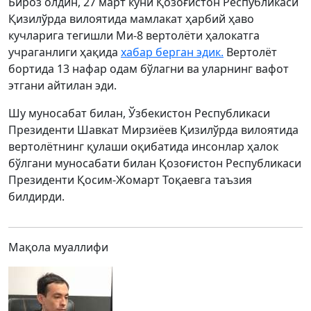
Бироз олдин, 27 март куни Қозоғистон Республикаси
Қизилўрда вилоятида мамлакат ҳарбий ҳаво
кучларига тегишли Ми-8 вертолёти ҳалокатга
учраганлиги ҳақида
хабар берган эдик.
Вертолёт
бортида 13 нафар одам бўлагни ва уларнинг вафот
этгани айтилан эди.
Шу муносабат билан, Ўзбекистон Республикаси
Президенти Шавкат Мирзиёев Қизилўрда вилоятида
вертолётнинг қулаши оқибатида инсонлар ҳалок
бўлгани муносабати билан Қозоғистон Республикаси
Президенти Қосим-Жомарт Тоқаевга таъзия
билдирди.
Мақола муаллифи