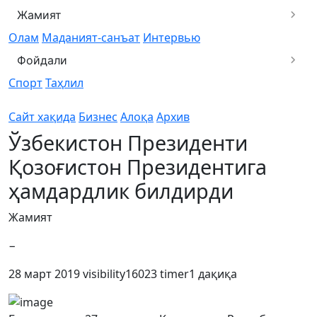
Жамият
Олам
Маданият-санъат
Интервью
Фойдали
Спорт
Таҳлил
Сайт хақида
Бизнес
Алоқа
Архив
Ўзбекистон Президенти
Қозоғистон Президентига
ҳамдардлик билдирди
Жамият
−
28 март 2019
visibility
16023
timer
1 дақиқа