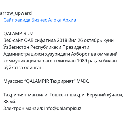
arrow_upward
Сайт хақида
Бизнес
Алоқа
Архив
QALAMPIR.UZ.
Веб-сайт ОАВ сифатида 2018 йил 26 октябрь куни
Ўзбекистон Республикаси Президенти
Администрацияси ҳузуридаги Ахборот ва оммавий
коммуникациялар агентлигидан 1089 рақам билан
рўйхатга олинган.
Муассис: “QALAMPIR Таҳририят” МЧЖ.
Таҳририят манзили: Тошкент шаҳри, Беруний кўчаси,
88-уй.
Электрон манзил: info@qalampir.uz