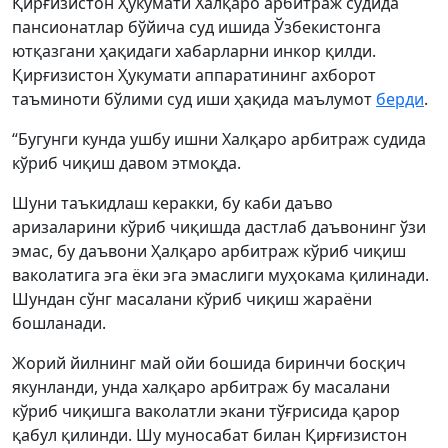
Қирғизистон Ҳукумати Халқаро арбитраж судида
пансионатлар бўйича суд ишида Ўзбекистонга
ютқазгани ҳақидаги хабарларни инкор қилди.
Қирғизистон Ҳукумати аппаратининг ахборот
таъминоти бўлими суд иши ҳақида маълумот
берди
.
“Бугунги кунда ушбу ишни Халқаро арбитраж судида
кўриб чиқиш давом этмоқда.
Шуни таъкидлаш керакки, бу каби даъво
аризаларини кўриб чиқишда дастлаб даъвонинг ўзи
эмас, бу даъвони Ҳалқаро арбитраж кўриб чиқиш
ваколатига эга ёки эга эмаслиги муҳокама қилинади.
Шундан сўнг масалани кўриб чиқиш жараёни
бошланади.
Жорий йилнинг май ойи бошида биринчи босқич
якунланди, унда халқаро арбитраж бу масалани
кўриб чиқишга ваколатли экани тўғрисида қарор
қабул қилинди. Шу муносабат билан Қирғизистон