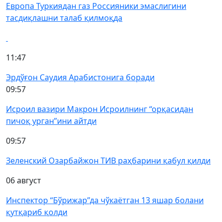
Европа Туркиядан газ Россияники эмаслигини
тасдиқлашни талаб қилмоқда
11:47
Эрдўғон Саудия Арабистонига боради
09:57
Исроил вазири Макрон Исроилнинг “орқасидан
пичоқ урган”ини айтди
09:57
Зеленский Озарбайжон ТИВ раҳбарини қабул қилди
06 август
Инспектор “Бўрижар”да чўкаётган 13 яшар болани
қутқариб қолди