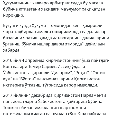
Ҳукуматининг халқаро арбитраж судда бу масала
бўйича ютқазгани ҳақидаги маълумот ҳақиқатдан
йироқдир.
Бугунги кунда Ҳукумат томонидан кенг қамровли
чора-тадбирлар амалга оширилмоқда ва далиллар
базасини яратиш ҳамда даъвогарнинг далилларини
ўрганиш бўйича ишлар давом этмоқда”, дейилади
хабарда.
2016 йил 4 апрелида Қирғизистоннинг ўша пайтдаги
Бош вазири Темир Сариев Иссиқкўлдаги
Ўзбекистонга қарашли “Дилором”, “Роҳат”, “Олтин
қум” ва “Бўстон” пансионатларини Қирғизистон
ихтиёрига ўтказиш тўғрисида қарор имзолади.
2017 йилнинг декабрида Қирғизистон Парламенти
пансионатларни Ўзбекистонга қайтариш бўйича
Тошкент билан имзоланган шартномани
ратификация қилган ва шундан сўнг, ўша пайтдаги