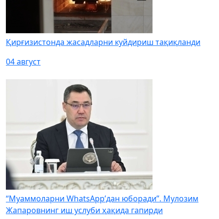
Қирғизистонда жасадларни куйдириш тақиқланди
04 август
“Муаммоларни WhatsApp’дан юборади”. Мулозим
Жапаровнинг иш услуби ҳақида гапирди