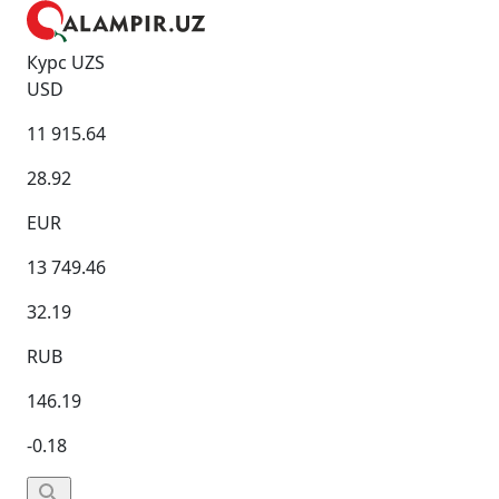
Курс UZS
USD
11 915.64
28.92
EUR
13 749.46
32.19
RUB
146.19
-0.18