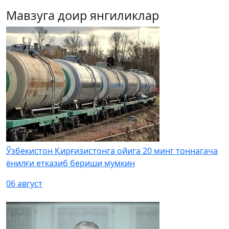
Мавзуга доир янгиликлар
Ўзбекистон Қирғизистонга ойига 20 минг тоннагача
ёнилғи етказиб бериши мумкин
06 август