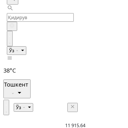
Ўз
38°C
Тошкент
Ўз
11 915.64