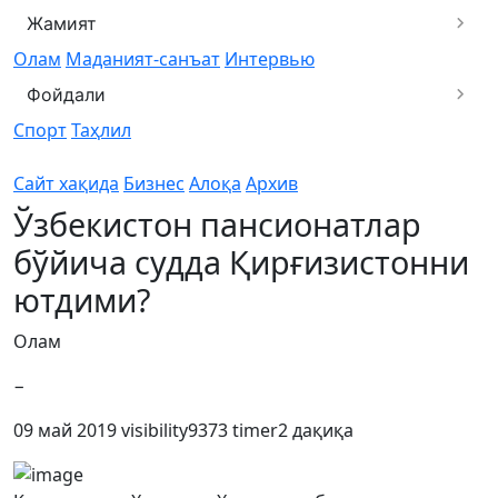
Жамият
Олам
Маданият-санъат
Интервью
Фойдали
Спорт
Таҳлил
Сайт хақида
Бизнес
Алоқа
Архив
Ўзбекистон пансионатлар
бўйича судда Қирғизистонни
ютдими?
Олам
−
09 май 2019
visibility
9373
timer
2 дақиқа