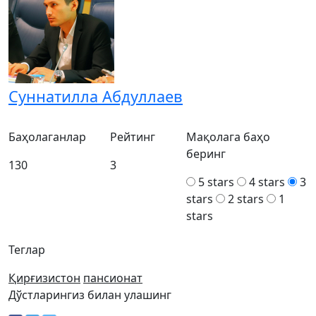
Суннатилла Абдуллаев
Баҳолаганлар
Рейтинг
Мақолага баҳо
беринг
130
3
5 stars
4 stars
3
stars
2 stars
1
stars
Теглар
Қирғизистон
пансионат
Дўстларингиз билан улашинг