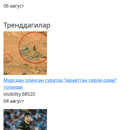
06 август
Тренддагилар
Марсдан олинган суратда “юраётган сирли одам”
топилди
visibility
68520
04 август