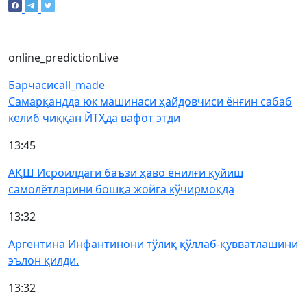
online_prediction
Live
Барчаси
call_made
Самарқандда юк машинаси ҳайдовчиси ёнғин сабаб
келиб чиққан ЙТҲда вафот этди
13:45
АҚШ Исроилдаги баъзи ҳаво ёнилғи қуйиш
самолётларини бошқа жойга кўчирмоқда
13:32
Аргентина Инфантинони тўлиқ қўллаб-қувватлашини
эълон қилди.
13:32