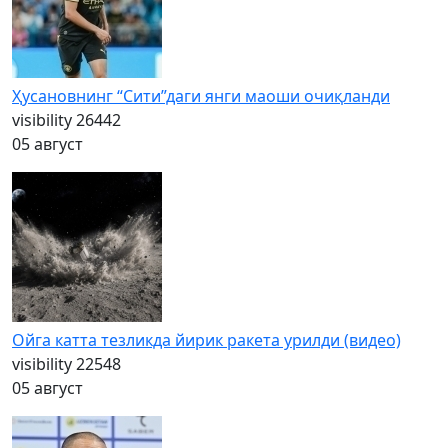
Ҳусановнинг “Сити”даги янги маоши очиқланди
visibility
26442
05 август
Ойга катта тезликда йирик ракета урилди (видео)
visibility
22548
05 август