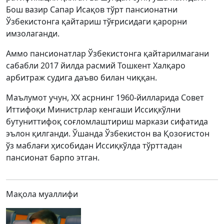
Бош вазир Сапар Исақов тўрт пансионатни
Ўзбекистонга қайтариш тўғрисидаги қарорни
имзолаганди.
Аммо пансионатлар Ўзбекистонга қайтарилмагани
сабабли 2017 йилда расмий Тошкент Халқаро
арбитраж судига даъво билан чиққан.
Маълумот учун, ХХ асрнинг 1960-йилларида Совет
Иттифоқи Министрлар кенгаши Иссиқкўлни
бутуниттифоқ соғломлаштириш маркази сифатида
эълон қилганди. Ўшанда Ўзбекистон ва Қозоғистон
ўз маблағи ҳисобидан Иссиқкўлда тўрттадан
пансионат барпо этган.
Мақола муаллифи