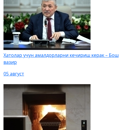
Хатолар учун амалдорларни кечириш керак – Бош
вазир
05 август