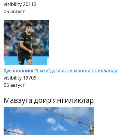
visibility
20112
05 август
Ҳусановнинг “Сити”даги янги маоши очиқланди
visibility
19709
05 август
Мавзуга доир янгиликлар