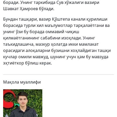
боради. Унинг таркибида Сув хўжалиги вазири
Шавкат Ҳамроев бўлади.
Бундан ташқари, вазир Қўштепа канали қурилиши
борасида турли хил маълумотлар тарқалаётгани ва
унинг ўзи бу борада оммавий чиқиш
қилмаётганининг сабабини изоҳлади. Унинг
таъкидлашича, мазкур ҳолатда икки мамлакат
орасидаги алоқаларни бузишни хоҳлайдиган ташқи
кучлар омили мавжуд, шунинг учун ҳам бу мавзуда
эҳтиёткор бўлиш керак.
Мақола муаллифи