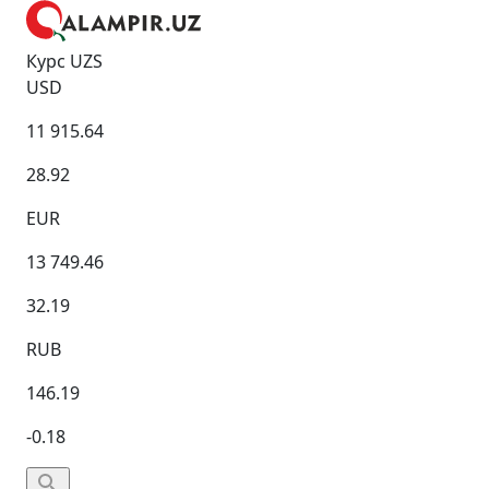
Курс UZS
USD
11 915.64
28.92
EUR
13 749.46
32.19
RUB
146.19
-0.18