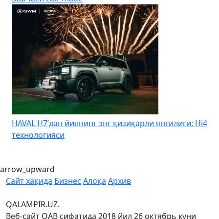
HAVAL H7’дан йилнинг энг қизиқарли янгилиги: Hi4
K
технологияси
arrow_upward
Сайт хақида
Бизнес
Алоқа
Архив
QALAMPIR.UZ.
Веб-сайт ОАВ сифатида 2018 йил 26 октябрь куни