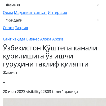
Жамият
Олам
Маданият-санъат
Интервью
Фойдали
Спорт
Таҳлил
Сайт хақида
Бизнес
Алоқа
Архив
Ўзбекистон Қўштепа канали
қурилишига ўз ишчи
гуруҳини таклиф қиляпти
Жамият
−
20 июн 2023
visibility
22803
timer
1 дақиқа