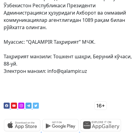
Ўзбекистон Республикаси Президенти
Администрацияси ҳузуридаги Ахборот ва оммавий
коммуникациялар агентлигидан 1089 рақам билан
рўйхатга олинган.
Муассис: “QALAMPIR Таҳририят” МЧЖ.
Таҳририят манзили: Тошкент шаҳри, Беруний кўчаси,
88-уй.
Электрон манзил: info@qalampir.uz