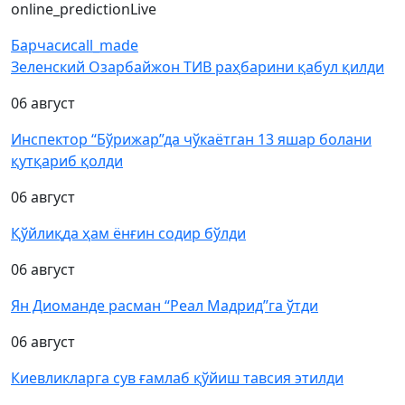
online_prediction
Live
Барчаси
call_made
Зеленский Озарбайжон ТИВ раҳбарини қабул қилди
06 август
Инспектор “Бўрижар”да чўкаётган 13 яшар болани
қутқариб қолди
06 август
Қўйлиқда ҳам ёнғин содир бўлди
06 август
Ян Диоманде расман “Реал Мадрид”га ўтди
06 август
Киевликларга сув ғамлаб қўйиш тавсия этилди