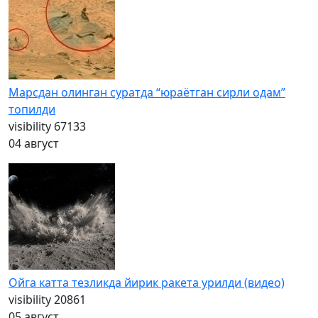
Марсдан олинган суратда “юраётган сирли одам”
топилди
visibility
67133
04 август
Ойга катта тезликда йирик ракета урилди (видео)
visibility
20861
05 август