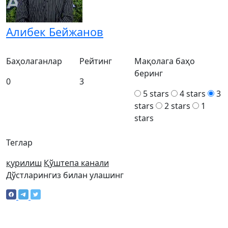
Алибек Бейжанов
Баҳолаганлар
Рейтинг
Мақолага баҳо
беринг
0
3
5 stars
4 stars
3
stars
2 stars
1
stars
Теглар
қурилиш
Қўштепа канали
Дўстларингиз билан улашинг