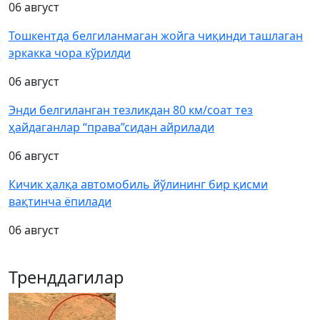
06 август
Тошкентда белгиланмаган жойга чиқинди ташлаган
эркакка чора кўрилди
06 август
Энди белгиланган тезликдан 80 км/соат тез
ҳайдаганлар “права”сидан айрилади
06 август
Кичик ҳалқа автомобиль йўлининг бир қисми
вақтинча ёпилади
06 август
Тренддагилар