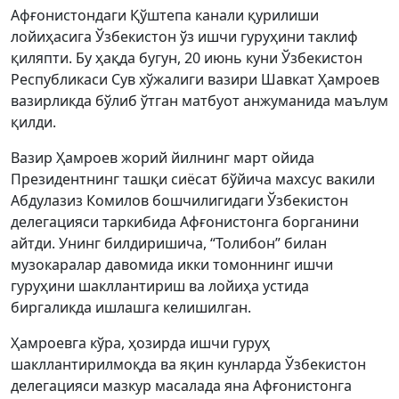
Афғонистондаги Қўштепа канали қурилиши
лойиҳасига Ўзбекистон ўз ишчи гуруҳини таклиф
қиляпти. Бу ҳақда бугун, 20 июнь куни Ўзбекистон
Республикаси Сув хўжалиги вазири Шавкат Ҳамроев
вазирликда бўлиб ўтган матбуот анжуманида маълум
қилди.
Вазир Ҳамроев жорий йилнинг март ойида
Президентнинг ташқи сиёсат бўйича махсус вакили
Абдулазиз Комилов бошчилигидаги Ўзбекистон
делегацияси таркибида Афғонистонга борганини
айтди. Унинг билдиришича, “Толибон” билан
музокаралар давомида икки томоннинг ишчи
гуруҳини шакллантириш ва лойиҳа устида
биргаликда ишлашга келишилган.
Ҳамроевга кўра, ҳозирда ишчи гуруҳ
шакллантирилмоқда ва яқин кунларда Ўзбекистон
делегацияси мазкур масалада яна Афғонистонга