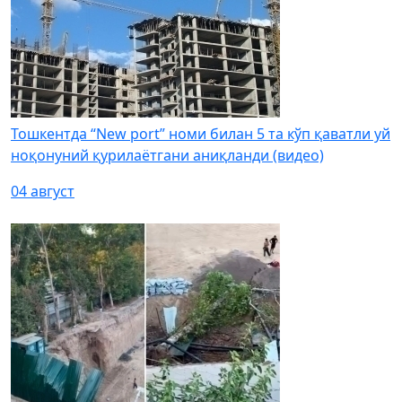
Тошкентда “New port” номи билан 5 та кўп қаватли уй
ноқонуний қурилаётгани аниқланди (видео)
04 август