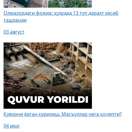
Олмазордаги фожиа: ҳудудда 13 туп дарахт кесиб
ташланди
03 август
Қувурни ёрган қурилиш. Масъуллар нега қочяпти?
04 июл