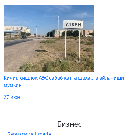
Кичик қишлоқ АЭС сабаб катта шаҳарга айланиши
мумкин
27 июн
Бизнес
Барчаси
call_made