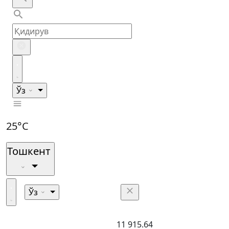
Ўз
25°C
Тошкент
Ўз
11 915.64