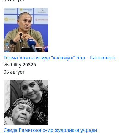
Терма жамоа ичида “каламуш” бор – Каннаваро
visibility
20826
05 август
Саида Раметова оғир жудоликка учради