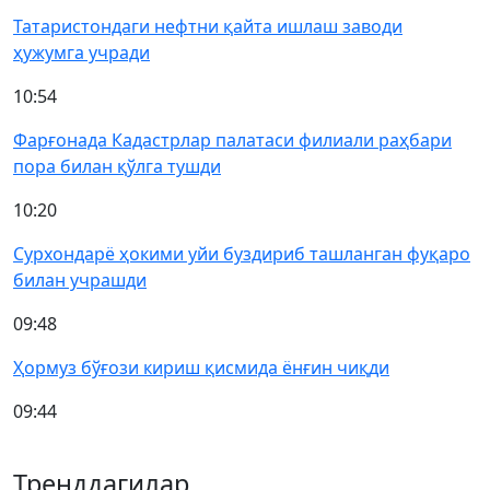
Татаристондаги нефтни қайта ишлаш заводи
ҳужумга учради
10:54
Фарғонада Кадастрлар палатаси филиали раҳбари
пора билан қўлга тушди
10:20
Сурхондарё ҳокими уйи буздириб ташланган фуқаро
билан учрашди
09:48
Ҳормуз бўғози кириш қисмида ёнғин чиқди
09:44
Тренддагилар