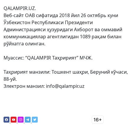
QALAMPIR.UZ.
Веб-сайт ОАВ сифатида 2018 йил 26 октябрь куни
Ўзбекистон Республикаси Президенти
Администрацияси ҳузуридаги Ахборот ва оммавий
коммуникациялар агентлигидан 1089 рақам билан
рўйхатга олинган.
Муассис: “QALAMPIR Таҳририят” МЧЖ.
Таҳририят манзили: Тошкент шаҳри, Беруний кўчаси,
88-уй.
Электрон манзил: info@qalampir.uz