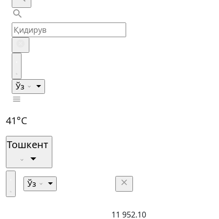
Ўз
41°C
Тошкент
Ўз
11 952.10