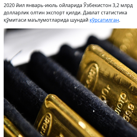
2020 йил январь-июль ойларида Ўзбекистон 3,2 млрд
долларлик олтин экспорт қилди. Давлат статистика
қўмитаси маълумотларида шундай
кўрсатилган
.