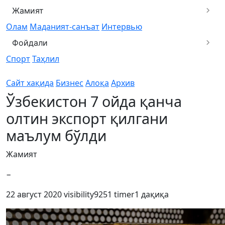
Жамият
Олам
Маданият-санъат
Интервью
Фойдали
Спорт
Таҳлил
Сайт хақида
Бизнес
Алоқа
Архив
Ўзбекистон 7 ойда қанча
олтин экспорт қилгани
маълум бўлди
Жамият
−
22 август 2020
visibility
9251
timer
1 дақиқа