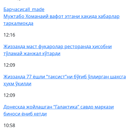
Барчаси
call_made
Мужтабо Хоманаий вафот этгани ҳақида хабарлар
тарқалмоқда
12:16
Жиззахда маст фуқаролар ресторанда ҳисобни
тўламай жанжал кўтарди
12:09
Жиззахда 77 ёшли “таксист”ни бўғиб ўлдирган шахсга
ҳукм ўқилди
12:09
Донескда жойлашган “Галактика” савдо маркази
биноси ёниб кетди
10:58