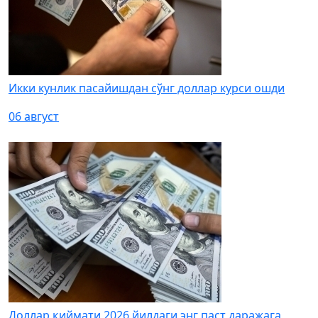
Икки кунлик пасайишдан сўнг доллар курси ошди
06 август
Доллар қиймати 2026 йилдаги энг паст даражага