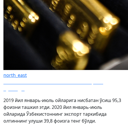
north_east
Ўзбекистоннинг олтин-валюта захираси
кўпайди
2019 йил январь-июль ойларига нисбатан ўсиш 95,3
фоизни ташкил этди. 2020 йил январь-июль
ойларида Ўзбекистоннинг экспорт таркибида
олтиннинг улуши 39,8 фоизга тенг бўлди.