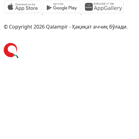
© Copyright 2026 Qalampir - Ҳақиқат аччиқ бўлади.