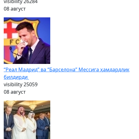
visibility
26284
08 август
“Реал Мадрид” ва “Барселона” Мессига ҳамдардлик
билдирди
visibility
25059
08 август