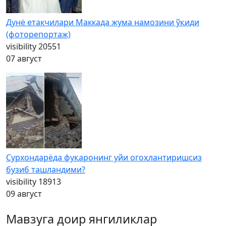
Дунё етакчилари Маккада жума намозини ўқиди
(фоторепортаж)
visibility
20551
07 август
Сурхондарёда фуқаронинг уйи огоҳлантиришсиз
бузиб ташландими?
visibility
18913
09 август
Мавзуга доир янгиликлар