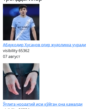
Абдуқодир Ҳусанов оғир жудоликка учради
visibility
65362
07 август
Ўғлига ноодатий исм қўйган она қамалди