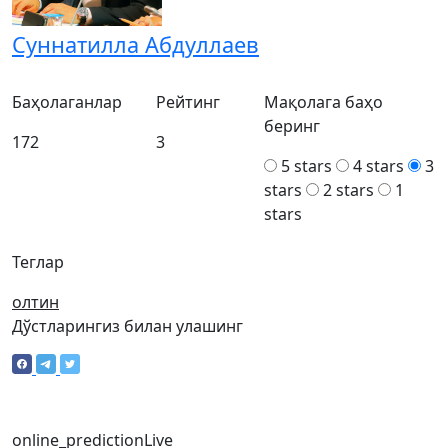
Суннатилла Абдуллаев
Баҳолаганлар
Рейтинг
Мақолага баҳо
беринг
172
3
5 stars
4 stars
3
stars
2 stars
1
stars
Теглар
олтин
Дўстларингиз билан улашинг
online_prediction
Live