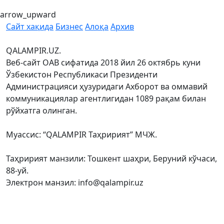
arrow_upward
Сайт хақида
Бизнес
Алоқа
Архив
QALAMPIR.UZ.
Веб-сайт ОАВ сифатида 2018 йил 26 октябрь куни
Ўзбекистон Республикаси Президенти
Администрацияси ҳузуридаги Ахборот ва оммавий
коммуникациялар агентлигидан 1089 рақам билан
рўйхатга олинган.
Муассис: “QALAMPIR Таҳририят” МЧЖ.
Таҳририят манзили: Тошкент шаҳри, Беруний кўчаси,
88-уй.
Электрон манзил: info@qalampir.uz