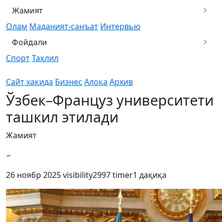
Жамият
Олам
Маданият-санъат
Интервью
Фойдали
Спорт
Таҳлил
Сайт хақида
Бизнес
Алоқа
Архив
Ўзбек–Француз университети
ташкил этилади
Жамият
−
26 ноябр 2025
visibility
2997
timer
1 дақиқа