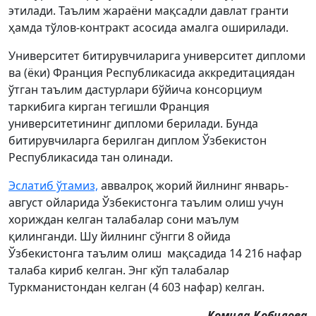
этилади. Таълим жараёни мақсадли давлат гранти
ҳамда тўлов-контракт асосида амалга оширилади.
Университет битирувчиларига университет дипломи
ва (ёки) Франция Республикасида аккредитациядан
ўтган таълим дастурлари бўйича консорциум
таркибига кирган тегишли Франция
университетининг дипломи берилади. Бунда
битирувчиларга берилган диплом Ўзбекистон
Республикасида тан олинади.
Эслатиб ўтамиз,
аввалроқ жорий йилнинг январь-
август ойларида Ўзбекистонга таълим олиш учун
хориждан келган талабалар сони маълум
қилинганди. Шу йилнинг сўнгги 8 ойида
Ўзбекистонга таълим олиш мақсадида 14 216 нафар
талаба кириб келган. Энг кўп талабалар
Туркманистондан келган (4 603 нафар) келган.
Комила Қобилова