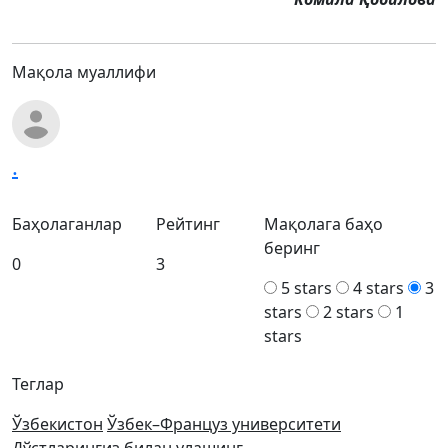
Мақола муаллифи
.
Баҳолаганлар
Рейтинг
Мақолага баҳо
беринг
0
3
5 stars
4 stars
3
stars
2 stars
1
stars
Теглар
Ўзбекистон
Ўзбек–Француз университети