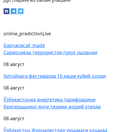
Дўстларингиз билан улашинг
online_prediction
Live
Барчаси
call_made
Сариосиёда террористик гуруҳ ушланди
08 август
Хитойдаги фестивалда 16 киши куйиб қолди
08 август
Ўзбекистонда энергетика тарифларини
белгилашнинг янги тизими жорий этилди
08 август
Ўзбекистон Журналистлар уюшмаси қошида