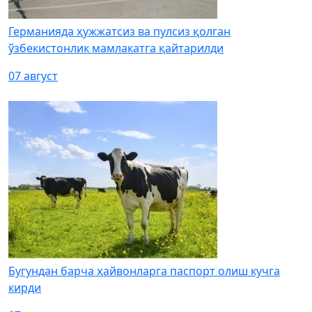
Германияда ҳужжатсиз ва пулсиз қолган
ўзбекистонлик мамлакатга қайтарилди
07 август
Бугундан барча ҳайвонларга паспорт олиш кучга
кирди