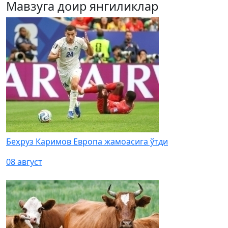
Мавзуга доир янгиликлар
Беҳруз Каримов Европа жамоасига ўтди
08 август