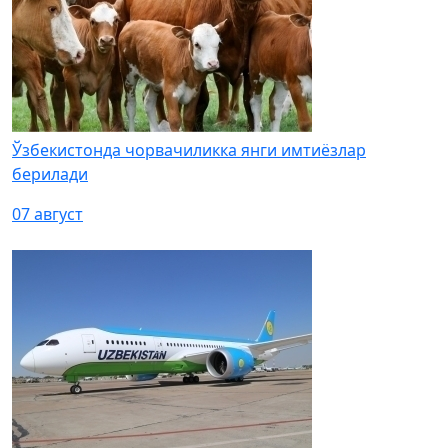
Ўзбекистонда чорвачиликка янги имтиёзлар
берилади
07 август