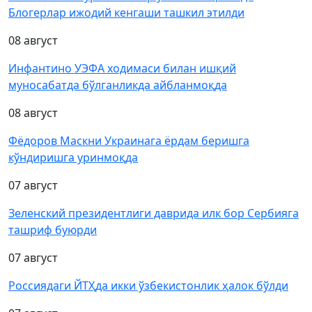
Блогерлар ижодий кенгаши ташкил этилди
08 август
Инфантино УЭФА ходимаси билан ишқий
муносабатда бўлганликда айбланмоқда
08 август
Фёдоров Маскни Украинага ёрдам беришга
кўндиришга уринмоқда
07 август
Зеленский президентлиги даврида илк бор Сербияга
ташриф буюрди
07 август
Россиядаги ЙТҲда икки ўзбекистонлик ҳалок бўлди