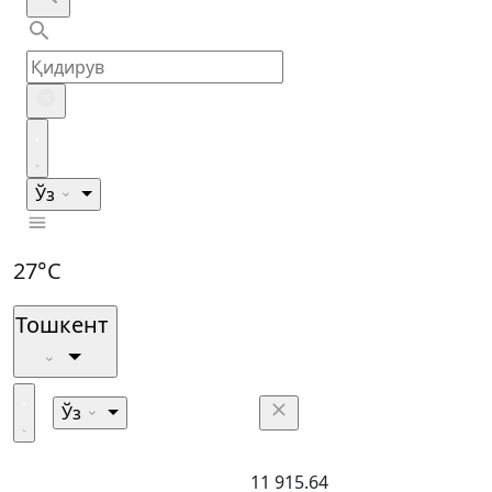
Ўз
27°C
Тошкент
Ўз
11 915.64