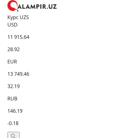
Курс UZS
USD
11 915.64
28.92
EUR
13 749.46
32.19
RUB
146.19
-0.18