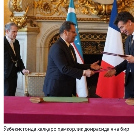
Ўзбекистонда халқаро ҳамкорлик доирасида яна бир