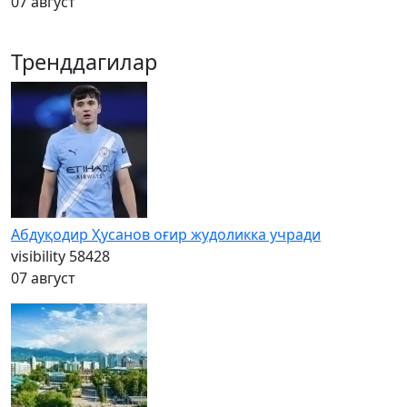
07 август
Тренддагилар
Абдуқодир Ҳусанов оғир жудоликка учради
visibility
58428
07 август