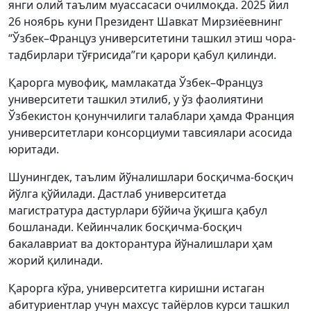
янги олий таълим муассасаси очилмоқда. 2025 йил
26 ноябрь куни Президент Шавкат Мирзиёевнинг
“Ўзбек–Француз университетини ташкил этиш чора-
тадбирлари тўғрисида”ги қарори қабул қилинди.
Қарорга мувофиқ, мамлакатда Ўзбек–Француз
университети ташкил этилиб, у ўз фаолиятини
Ўзбекистон қонунчилиги талаблари ҳамда Франция
университетлари консорциуми тавсиялари асосида
юритади.
Шунингдек, таълим йўналишлари босқичма-босқич
йўлга қўйилади. Дастлаб университетда
магистратура дастурлари бўйича ўқишга қабул
бошланади. Кейинчалик босқичма-босқич
бакалавриат ва докторантура йўналишлари ҳам
жорий қилинади.
Қарорга кўра, университетга киришни истаган
абитуриентлар учун махсус тайёрлов курси ташкил