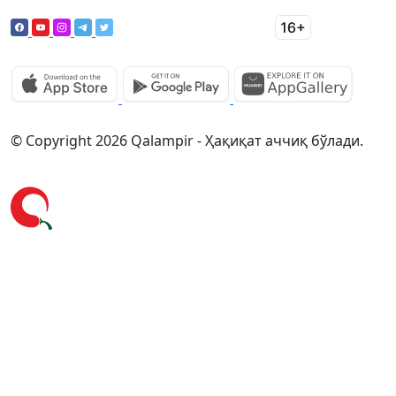
© Copyright 2026 Qalampir - Ҳақиқат аччиқ бўлади.