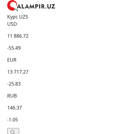
Курс UZS
USD
11 886.72
-55.49
EUR
13 717.27
-25.83
RUB
146.37
-1.05