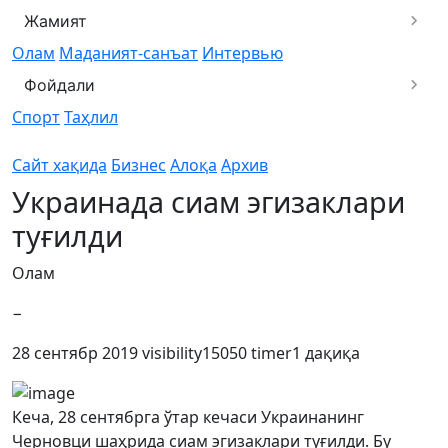
Жамият
Олам
Маданият-санъат
Интервью
Фойдали
Спорт
Таҳлил
Сайт хақида
Бизнес
Алоқа
Архив
Украинада сиам эгизаклари
туғилди
Олам
−
28 сентябр 2019
visibility
15050
timer
1 дақиқа
Кеча, 28 сентябрга ўтар кечаси Украинанинг
Черновци шаҳрида сиам эгизаклари туғилди. Бу