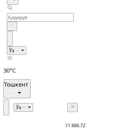
Ўз
30°C
Тошкент
Ўз
11 886.72