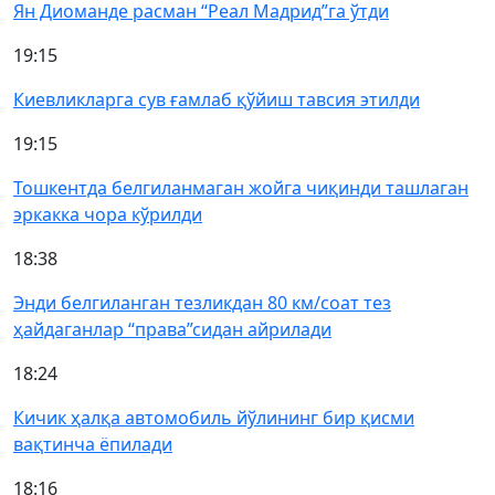
Ян Диоманде расман “Реал Мадрид”га ўтди
19:15
Киевликларга сув ғамлаб қўйиш тавсия этилди
19:15
Тошкентда белгиланмаган жойга чиқинди ташлаган
эркакка чора кўрилди
18:38
Энди белгиланган тезликдан 80 км/соат тез
ҳайдаганлар “права”сидан айрилади
18:24
Кичик ҳалқа автомобиль йўлининг бир қисми
вақтинча ёпилади
18:16