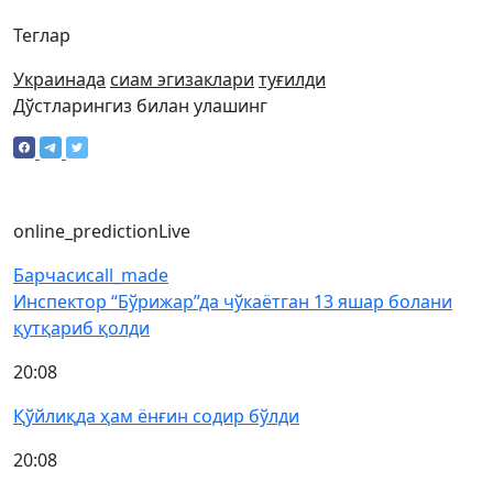
Теглар
Украинада
сиам эгизаклари
туғилди
Дўстларингиз билан улашинг
online_prediction
Live
Барчаси
call_made
Инспектор “Бўрижар”да чўкаётган 13 яшар болани
қутқариб қолди
20:08
Қўйлиқда ҳам ёнғин содир бўлди
20:08