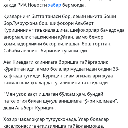
ҳақда РИА Новости
хабар
бермоқда.
Қизларнинг битта танаси бор, лекин иккита боши
бор.Туғруқхона бош шифокори Aльберт
Курициннинг таъкидлашича, шифокорлар бачадонда
анормаллик ташхисини қўйган, аммо бемор
ҳомиладорликни бекор қилишдан бош тортган.
Сабаби аёлнинг биринчи туғиши эди.
Аёл Киевдаги клиникага боришга тайёргарлик
кўраётган эди, аммо болалар муддатидан олдин 33-
ҳафтада туғилди. Курицин сиам эгизаклари жуда
камдан-кам ҳолларда туғилишини таъкидлади.
"Мен узоқ вақт ишлаган бўлсам ҳам, бундай
патология билан шуғулланишимга тўғри келмади",
деди Aльберт Курицин.
Ҳозир чақалоқлар туғруқхонада. Улар болалар
касалхонасига ётқизилишга тайёрланмоқда.