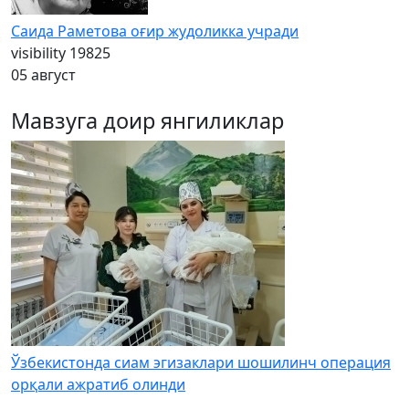
Саида Раметова оғир жудоликка учради
visibility
19825
05 август
Мавзуга доир янгиликлар
Ўзбекистонда сиам эгизаклари шошилинч операция
орқали ажратиб олинди