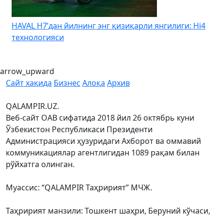
HAVAL H7’дан йилнинг энг қизиқарли янгилиги: Hi4
K
технологияси
arrow_upward
Сайт хақида
Бизнес
Алоқа
Архив
QALAMPIR.UZ.
Веб-сайт ОАВ сифатида 2018 йил 26 октябрь куни
Ўзбекистон Республикаси Президенти
Администрацияси ҳузуридаги Ахборот ва оммавий
коммуникациялар агентлигидан 1089 рақам билан
рўйхатга олинган.
Муассис: “QALAMPIR Таҳририят” МЧЖ.
Таҳририят манзили: Тошкент шаҳри, Беруний кўчаси,