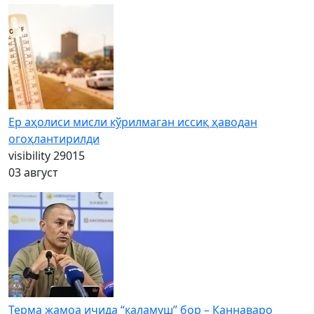
Ер аҳолиси мисли кўрилмаган иссиқ ҳаводан
огоҳлантирилди
visibility
29015
03 август
Терма жамоа ичида “каламуш” бор – Каннаваро