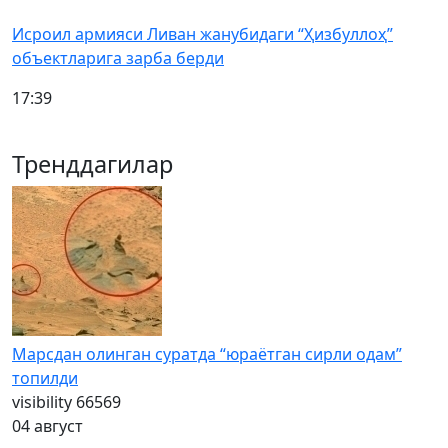
Исроил армияси Ливан жанубидаги “Ҳизбуллоҳ”
объектларига зарба берди
17:39
Тренддагилар
Марсдан олинган суратда “юраётган сирли одам”
топилди
visibility
66569
04 август