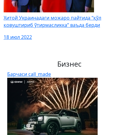
Хитой Украинадаги можаро пайтида “қўл
қовуштириб ўтирмасликка” ваъда берди
18 июл 2022
Бизнес
Барчаси
call_made