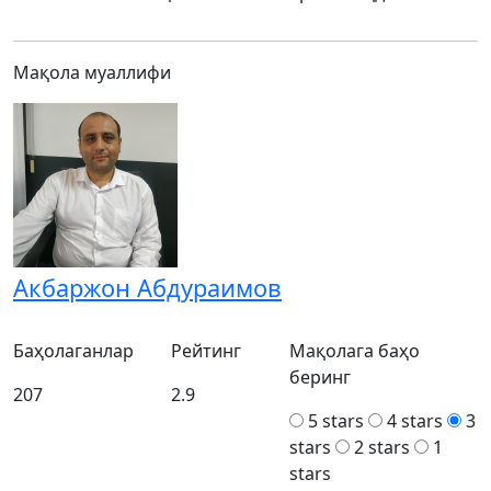
Мақола муаллифи
Акбаржон Абдураимов
Баҳолаганлар
Рейтинг
Мақолага баҳо
беринг
207
2.9
5 stars
4 stars
3
stars
2 stars
1
stars