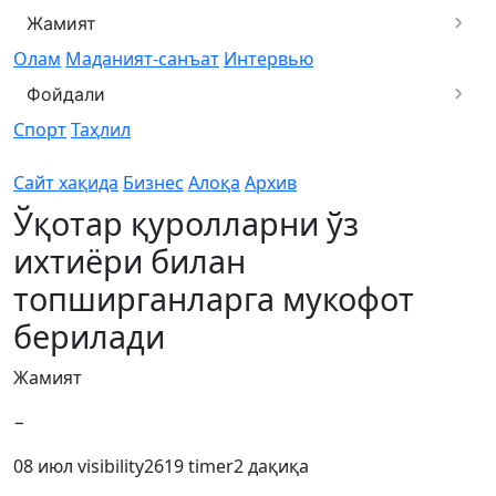
Жамият
Олам
Маданият-санъат
Интервью
Фойдали
Спорт
Таҳлил
Сайт хақида
Бизнес
Алоқа
Архив
Ўқотар қуролларни ўз
ихтиёри билан
топширганларга мукофот
берилади
Жамият
−
08 июл
visibility
2619
timer
2 дақиқа