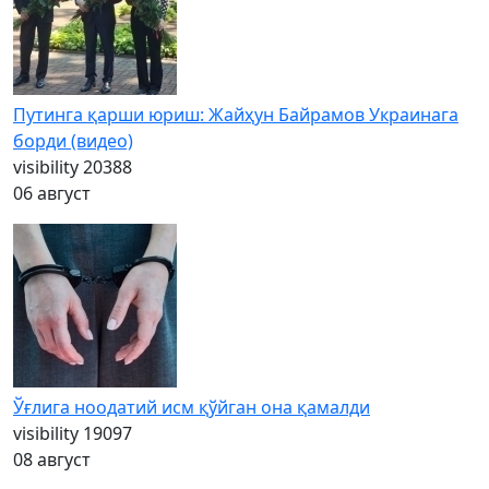
Путинга қарши юриш: Жайҳун Байрамов Украинага
борди (видео)
visibility
20388
06 август
Ўғлига ноодатий исм қўйган она қамалди
visibility
19097
08 август