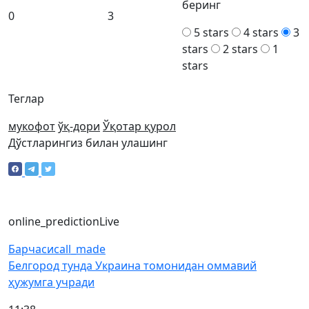
беринг
0
3
5 stars
4 stars
3
stars
2 stars
1
stars
Теглар
мукофот
ўқ-дори
Ўқотар қурол
Дўстларингиз билан улашинг
online_prediction
Live
Барчаси
call_made
Белгород тунда Украина томонидан оммавий
ҳужумга учради