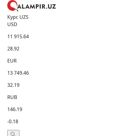
Курс UZS
USD
11 915.64
28.92
EUR
13 749.46
32.19
RUB
146.19
-0.18