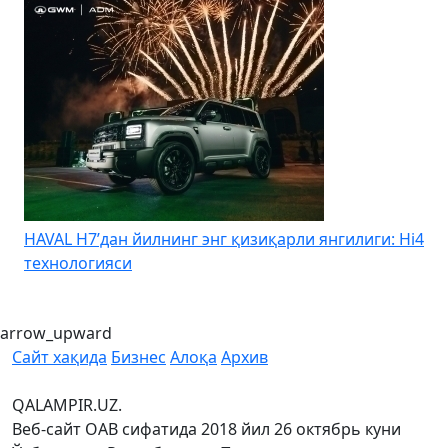
HAVAL H7’дан йилнинг энг қизиқарли янгилиги: Hi4
K
технологияси
arrow_upward
Сайт хақида
Бизнес
Алоқа
Архив
QALAMPIR.UZ.
Веб-сайт ОАВ сифатида 2018 йил 26 октябрь куни