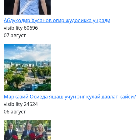
Абдуқодир Ҳусанов оғир жудоликка учради
visibility
60696
07 август
Марказий Осиёда яшаш учун энг қулай давлат қайси?
visibility
24524
06 август