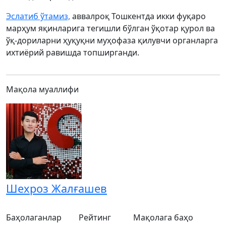
Эслатиб ўтамиз,
аввалроқ Тошкентда икки фуқаро
марҳум яқинларига тегишли бўлган ўқотар қурол ва
ўқ-дориларни ҳуқуқни муҳофаза қилувчи органларга
ихтиёрий равишда топширганди.
Мақола муаллифи
Шехроз Жалғашев
Баҳолаганлар
Рейтинг
Мақолага баҳо