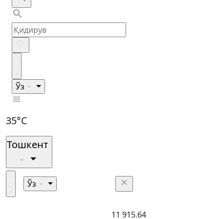
Ўз
35°C
Тошкент
Ўз
11 915.64