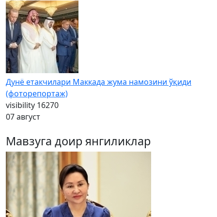
Дунё етакчилари Маккада жума намозини ўқиди
(фоторепортаж)
visibility
16270
07 август
Мавзуга доир янгиликлар