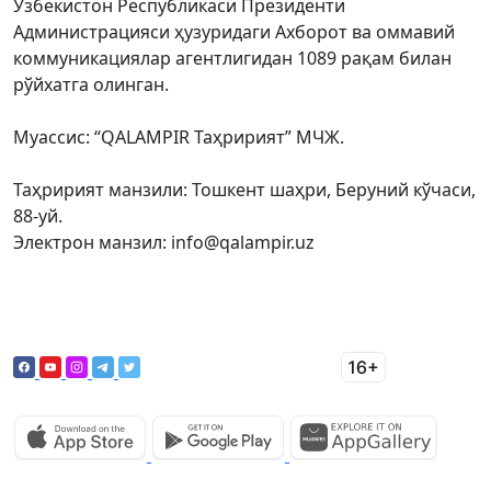
Ўзбекистон Республикаси Президенти
Администрацияси ҳузуридаги Ахборот ва оммавий
коммуникациялар агентлигидан 1089 рақам билан
рўйхатга олинган.
Муассис: “QALAMPIR Таҳририят” МЧЖ.
Таҳририят манзили: Тошкент шаҳри, Беруний кўчаси,
88-уй.
Электрон манзил: info@qalampir.uz