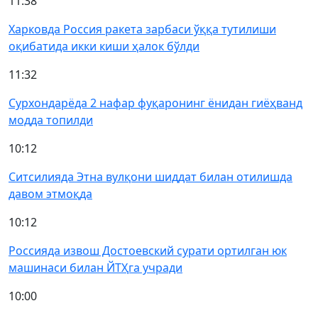
11:38
Харковда Россия ракета зарбаси ўққа тутилиши
оқибатида икки киши ҳалок бўлди
11:32
Сурхондарёда 2 нафар фуқаронинг ёнидан гиёҳванд
модда топилди
10:12
Ситсилияда Этна вулқони шиддат билан отилишда
давом этмоқда
10:12
Россияда извош Достоевский сурати ортилган юк
машинаси билан ЙТҲга учради
10:00