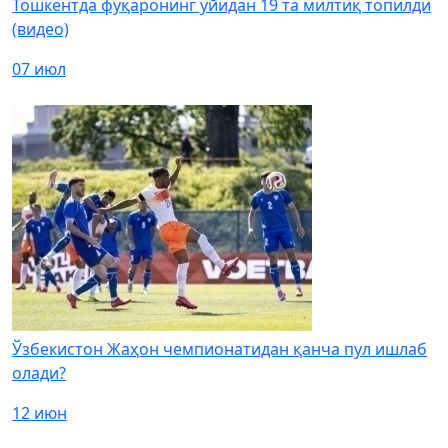
Тошкентда фуқаронинг уйидан 19 та милтиқ топилди
(видео)
07 июл
Ўзбекистон Жаҳон чемпионатидан қанча пул ишлаб
олади?
12 июн