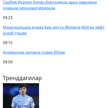
Сербия Исроил билан биргаликда дрон заводини
очишни режалаштирмоқда
09:23
Махачқалъада ичида бир нечта йўловчи бўлган лифт
қулаб тушди
09:15
Андижонда зилзила содир бўлди
09:09
Тренддагилар