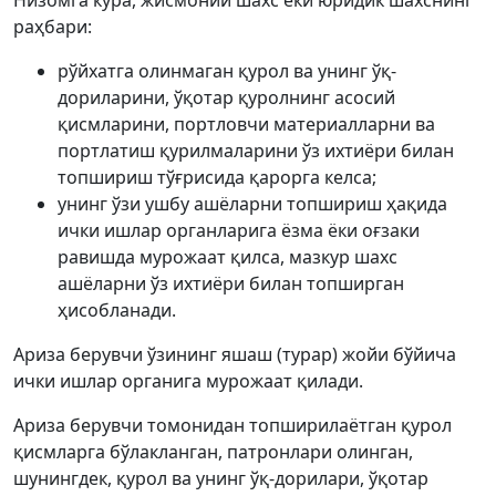
Низомга кўра, жисмоний шахс ёки юридик шахснинг
раҳбари:
рўйхатга олинмаган қурол ва унинг ўқ-
дориларини, ўқотар қуролнинг асосий
қисмларини, портловчи материалларни ва
портлатиш қурилмаларини ўз ихтиёри билан
топшириш тўғрисида қарорга келса;
унинг ўзи ушбу ашёларни топшириш ҳақида
ички ишлар органларига ёзма ёки оғзаки
равишда мурожаат қилса, мазкур шахс
ашёларни ўз ихтиёри билан топширган
ҳисобланади.
Ариза берувчи ўзининг яшаш (турар) жойи бўйича
ички ишлар органига мурожаат қилади.
Ариза берувчи томонидан топширилаётган қурол
қисмларга бўлакланган, патронлари олинган,
шунингдек, қурол ва унинг ўқ-дорилари, ўқотар