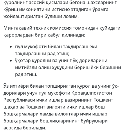
қуролнинг асосий қисмлари бегона шахсларнинг
кўриш имкониятини истисно этадиган ўрамга
жойлаштирилган бўлиши лозим.
Минтақавий техник комиссия томонидан қуйидаги
қарорлардан бири қабул қилинади:
пул мукофоти билан тақдирлаш ёки
тақдирлашни рад этиш;
ўқотар қуролни ва унинг ўқ-дориларини
имтиёзли олиш ҳуқуқини бериш ёки беришни
рад этиш.
Ўз ихтиёри билан топширилган қурол ва унинг ўқ-
дорилари учун пул мукофоти Қорақалпоғистон
Республикаси ички ишлар вазирининг, Тошкент
шаҳар ва Тошкент вилояти ички ишлар бош
бошқармалари ҳамда вилоятлар ички ишлар
бошқармалари бошлиқларининг буйруқлари
асосида берилади.