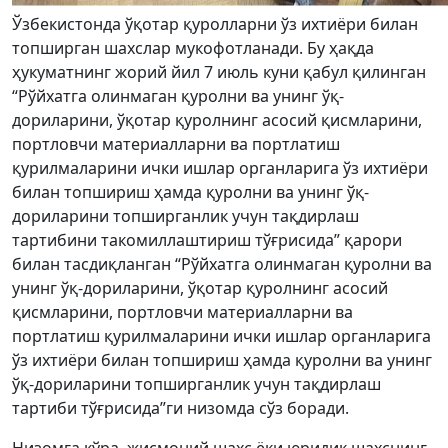
Ўзбекистонда ўқотар қуролларни ўз ихтиёри билан
топширган шахслар мукофотланади. Бу ҳақда
ҳукуматнинг жорий йил 7 июль куни қабул қилинган
“Рўйхатга олинмаган қуролни ва унинг ўқ-
дориларини, ўқотар қуролнинг асосий қисмларини,
портловчи материалларни ва портлатиш
қурилмаларини ички ишлар органларига ўз ихтиёри
билан топшириш ҳамда қуролни ва унинг ўқ-
дориларини топширганлик учун тақдирлаш
тартибини такомиллаштириш тўғрисида” қарори
билан тасдиқланган “Рўйхатга олинмаган қуролни ва
унинг ўқ-дориларини, ўқотар қуролнинг асосий
қисмларини, портловчи материалларни ва
портлатиш қурилмаларини ички ишлар органларига
ўз ихтиёри билан топшириш ҳамда қуролни ва унинг
ўқ-дориларини топширганлик учун тақдирлаш
тартиби тўғрисида”ги низомда сўз боради.