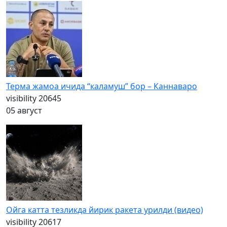
Терма жамоа ичида “каламуш” бор – Каннаваро
visibility
20645
05 август
Ойга катта тезликда йирик ракета урилди (видео)
visibility
20617