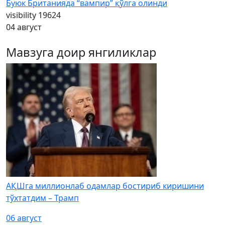
Буюк Британияда “вампир” қўлга олинди
visibility
19624
04 август
Мавзуга доир янгиликлар
АҚШга миллионлаб одамлар бостириб киришини
тўхтатдим – Трамп
06 август