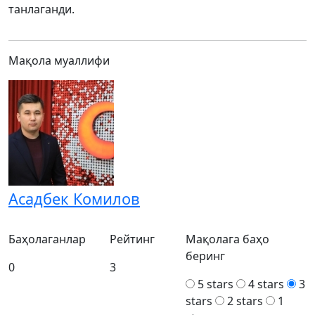
танлаганди.
Мақола муаллифи
Асадбек Комилов
Баҳолаганлар
Рейтинг
Мақолага баҳо
беринг
0
3
5 stars
4 stars
3
stars
2 stars
1