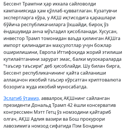
Бессент Трампни ҳар иккала сайловолди
кампаниясида ҳам қўллаб-қувватлаган. Кузатувчи
экспертларга кўра, у АҚШ иқтисодига қарашлари
бўйича республикачиларга ўхшайди, бироқ ўз
ёндашувида анча мўътадил ҳисобланади. Хусусан,
инвестор Трамп томонидан ваъда қилинган АҚШга
импорт қилинадиган маҳсулотлар учун божлар
оширилишини, Европа Иттифоқида жорий этилиши
кутилаётганини зарурат эмас, балки музокараларда
“таъсир таъсири” деб ҳисоблайди. Шу билан бирга,
Бессент республикачининг қайта сайланиши
аллақачон ижобий таъсир кўрсатган криптовалюта
бозорига жуда ижобий муносабатда.
Эслатиб ўтамиз,
аввалроқ АҚШнинг сайланган
президенти Дональд Трамп 42 ёшли консерватив
конгрессмен Мэтт Гетц ўз номзодини қайтариб
олгач, АҚШ Адлия вазири ва Бош прокурори
лавозимига номзод сифатида Пэм Бондини