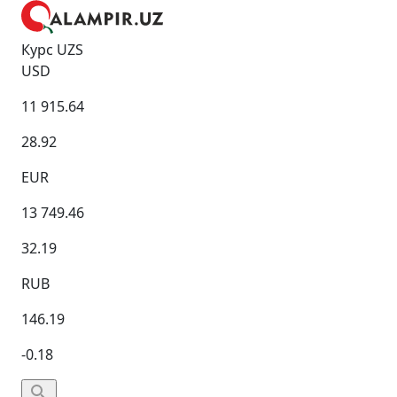
Курс UZS
USD
11 915.64
28.92
EUR
13 749.46
32.19
RUB
146.19
-0.18