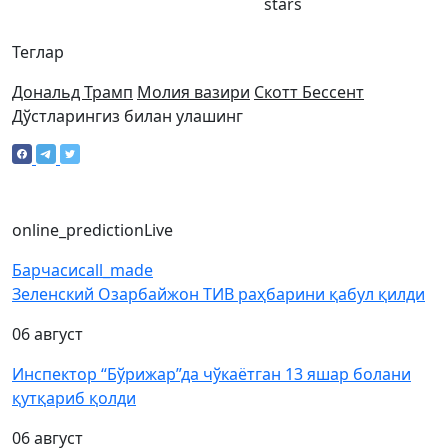
stars
Теглар
Дональд Трамп
Молия вазири
Скотт Бессент
Дўстларингиз билан улашинг
online_prediction
Live
Барчаси
call_made
Зеленский Озарбайжон ТИВ раҳбарини қабул қилди
06 август
Инспектор “Бўрижар”да чўкаётган 13 яшар болани
қутқариб қолди
06 август