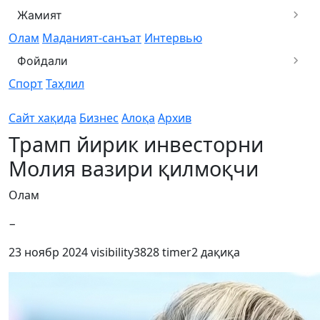
Жамият
Олам
Маданият-санъат
Интервью
Фойдали
Спорт
Таҳлил
Сайт хақида
Бизнес
Алоқа
Архив
Трамп йирик инвесторни
Молия вазири қилмоқчи
Олам
−
23 ноябр 2024
visibility
3828
timer
2 дақиқа