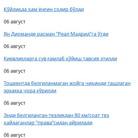
Қўйлиқда ҳам ёнғин содир бўлди
06 август
Ян Диоманде расман “Реал Мадрид”га ўтди
06 август
Киевликларга сув ғамлаб қўйиш тавсия этилди
06 август
Тошкентда белгиланмаган жойга чиқинди ташлаган
эркакка чора кўрилди
06 август
Энди белгиланган тезликдан 80 км/соат тез
ҳайдаганлар “права”сидан айрилади
06 август