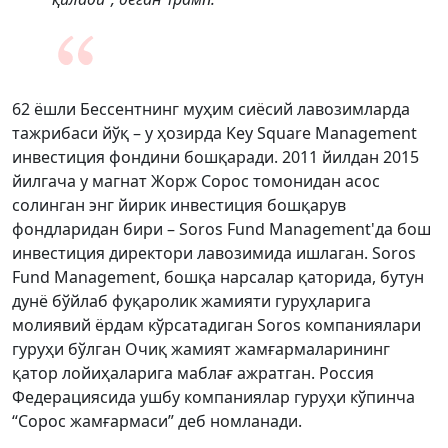
62 ёшли Бессентнинг муҳим сиёсий лавозимларда
тажрибаси йўқ – у ҳозирда Key Square Management
инвестиция фондини бошқаради. 2011 йилдан 2015
йилгача у магнат Жорж Сорос томонидан асос
солинган энг йирик инвестиция бошқарув
фондларидан бири – Soros Fund Management'да бош
инвестиция директори лавозимида ишлаган. Soros
Fund Management, бошқа нарсалар қаторида, бутун
дунё бўйлаб фуқаролик жамияти гуруҳларига
молиявий ёрдам кўрсатадиган Soros компаниялари
гуруҳи бўлган Очиқ жамият жамғармаларининг
қатор лойиҳаларига маблағ ажратган. Россия
Федерациясида ушбу компаниялар гуруҳи кўпинча
“Сорос жамғармаси” деб номланади.