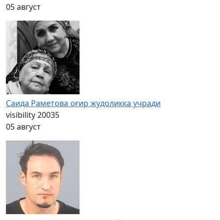
05 август
Саида Раметова оғир жудоликка учради
visibility
20035
05 август