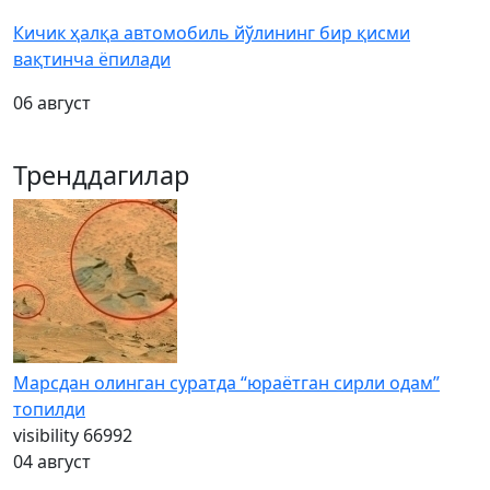
Кичик ҳалқа автомобиль йўлининг бир қисми
вақтинча ёпилади
06 август
Тренддагилар
Марсдан олинган суратда “юраётган сирли одам”
топилди
visibility
66992
04 август