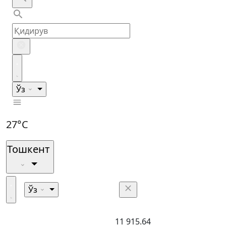
Ўз
27°C
Тошкент
Ўз
11 915.64