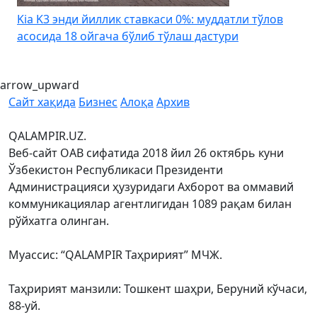
Kia K3 энди йиллик ставкаси 0%: муддатли тўлов
асосида 18 ойгача бўлиб тўлаш дастури
arrow_upward
Сайт хақида
Бизнес
Алоқа
Архив
QALAMPIR.UZ.
Веб-сайт ОАВ сифатида 2018 йил 26 октябрь куни
Ўзбекистон Республикаси Президенти
Администрацияси ҳузуридаги Ахборот ва оммавий
коммуникациялар агентлигидан 1089 рақам билан
рўйхатга олинган.
Муассис: “QALAMPIR Таҳририят” МЧЖ.
Таҳририят манзили: Тошкент шаҳри, Беруний кўчаси,
88-уй.