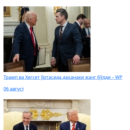
Трамп ва Хегсет ўртасида даҳанаки жанг бўлди – WP
06 август