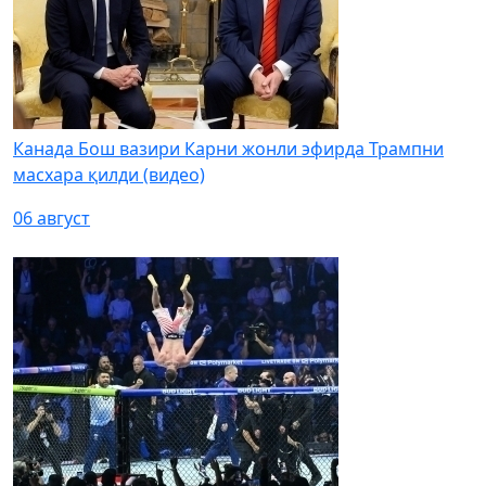
Канада Бош вазири Карни жонли эфирда Трампни
масхара қилди (видео)
06 август