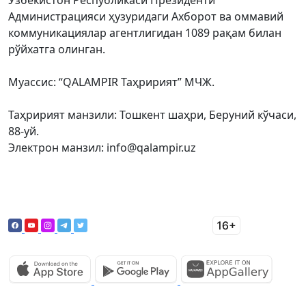
Ўзбекистон Республикаси Президенти
Администрацияси ҳузуридаги Ахборот ва оммавий
коммуникациялар агентлигидан 1089 рақам билан
рўйхатга олинган.
Муассис: “QALAMPIR Таҳририят” МЧЖ.
Таҳририят манзили: Тошкент шаҳри, Беруний кўчаси,
88-уй.
Электрон манзил: info@qalampir.uz