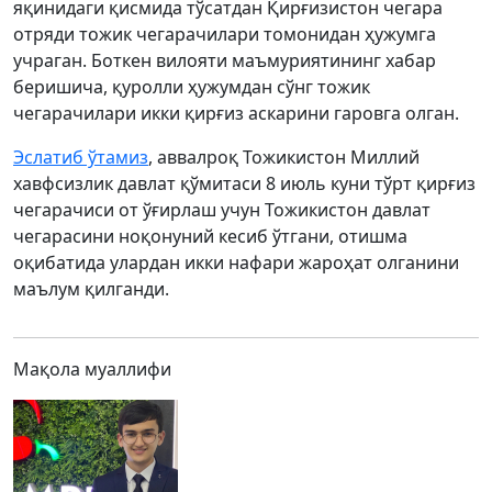
яқинидаги қисмида тўсатдан Қирғизистон чегара
отряди тожик чегарачилари томонидан ҳужумга
учраган. Боткен вилояти маъмуриятининг хабар
беришича, қуролли ҳужумдан сўнг тожик
чегарачилари икки қирғиз аскарини гаровга олган.
Эслатиб ўтамиз
, аввалроқ Тожикистон Миллий
хавфсизлик давлат қўмитаси 8 июль куни тўрт қирғиз
чегарачиси от ўғирлаш учун Тожикистон давлат
чегарасини ноқонуний кесиб ўтгани, отишма
оқибатида улардан икки нафари жароҳат олганини
маълум қилганди.
Мақола муаллифи