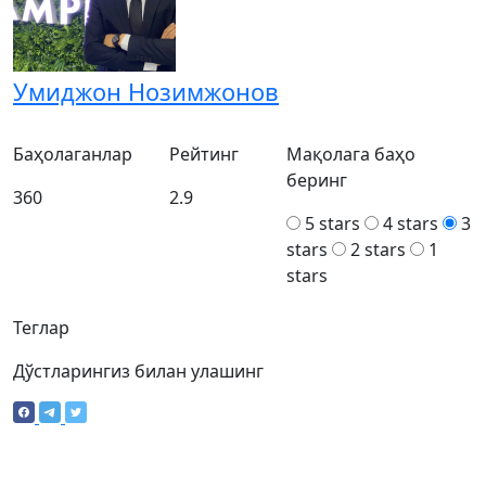
Умиджон Нозимжонов
Баҳолаганлар
Рейтинг
Мақолага баҳо
беринг
360
2.9
5 stars
4 stars
3
stars
2 stars
1
stars
Теглар
Дўстларингиз билан улашинг