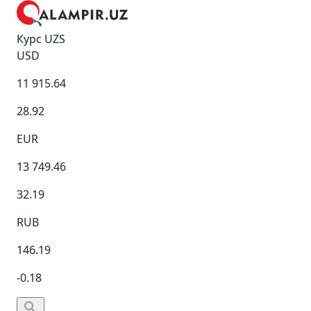
Курс UZS
USD
11 915.64
28.92
EUR
13 749.46
32.19
RUB
146.19
-0.18