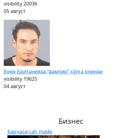
visibility
20036
05 август
Буюк Британияда “вампир” қўлга олинди
visibility
19625
04 август
Бизнес
Барчаси
call_made