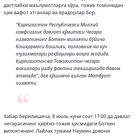
дастлабки маълумотларга кўра, тожик томонидан
ҳам вафот этганлар ва ярадорлар бор.
“Қирғизистон Республикаси Миллий
хавфсизлик давлат қўмитаси Чегара
хизматининг Боткен вилояти бўйича
бошқармаси бошлиғи, полковник ва куч
тузилмалари раҳбарлари воқеа жойида.
Қирғизистон ва Тожикистон чегара
вакиллари ушбу фактни текширишда давом
этмоқда”, дея қўшимча қилган Матбуот
хизмати.
Хабар берилишича, 8 июль куни соат 17:00 да давлат
чегарасининг қирғиз-тожик қисмидаги Боткен
вилоятининг Лайлак тумани Наумин довони