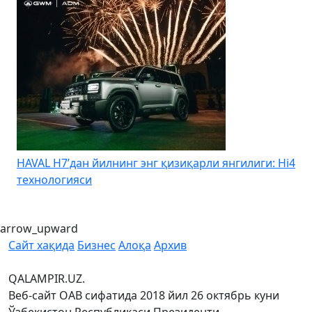
HAVAL H7’дан йилнинг энг қизиқарли янгилиги: Hi4
K
технологияси
arrow_upward
Сайт хақида
Бизнес
Алоқа
Архив
QALAMPIR.UZ.
Веб-сайт ОАВ сифатида 2018 йил 26 октябрь куни