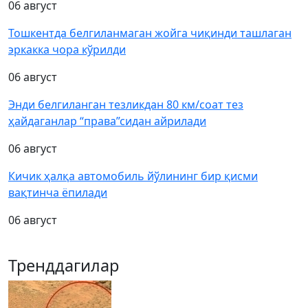
06 август
Тошкентда белгиланмаган жойга чиқинди ташлаган
эркакка чора кўрилди
06 август
Энди белгиланган тезликдан 80 км/соат тез
ҳайдаганлар “права”сидан айрилади
06 август
Кичик ҳалқа автомобиль йўлининг бир қисми
вақтинча ёпилади
06 август
Тренддагилар