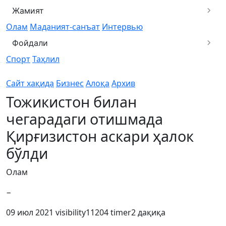
Жамият
Олам
Маданият-санъат
Интервью
Фойдали
Спорт
Таҳлил
Сайт хақида
Бизнес
Алоқа
Архив
Тожикистон билан
чегарадаги отишмада
Қирғизистон аскари ҳалок
бўлди
Олам
−
09 июл 2021
visibility
11204
timer
2 дақиқа