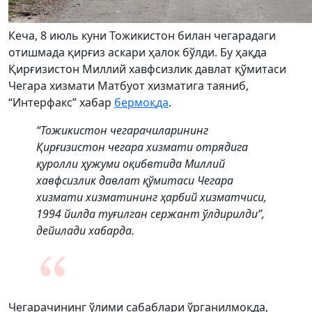
Кеча, 8 июль куни Тожикистон билан чегарадаги
отишмада қирғиз аскари ҳалок бўлди. Бу ҳақда
Қирғизистон Миллий хавфсизлик давлат қўмитаси
Чегара хизмати Матбуот хизматига таяниб,
“Интерфакс” хабар
бермоқда
.
“Тожикистон чегарачиларининг
Қирғизистон чегара хизмати отрядига
қуролли ҳужуми оқибвтида Миллий
хавфсизлик давлат қўмитаси Чегара
хизмати хизматининг ҳарбий хизматчиси,
1994 йилда туғилган сержант ўлдирилди”,
дейилади хабарда.
Чегарачининг ўлими сабаблари ўрганилмоқда,