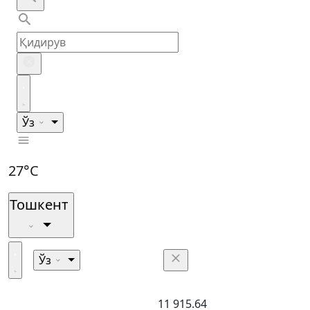
Ўз
27°C
Тошкент
Ўз
11 915.64