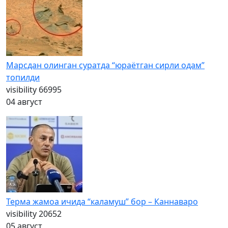
Марсдан олинган суратда “юраётган сирли одам”
топилди
visibility
66995
04 август
Терма жамоа ичида “каламуш” бор – Каннаваро
visibility
20652
05 август