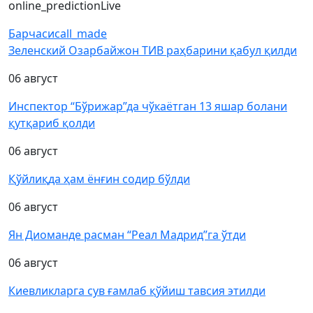
online_prediction
Live
Барчаси
call_made
Зеленский Озарбайжон ТИВ раҳбарини қабул қилди
06 август
Инспектор “Бўрижар”да чўкаётган 13 яшар болани
қутқариб қолди
06 август
Қўйлиқда ҳам ёнғин содир бўлди
06 август
Ян Диоманде расман “Реал Мадрид”га ўтди
06 август
Киевликларга сув ғамлаб қўйиш тавсия этилди