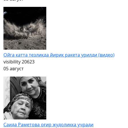
Ойга катта тезликда йирик ракета урилди (видео)
visibility
20623
05 август
Саида Раметова оғир жудоликка учради