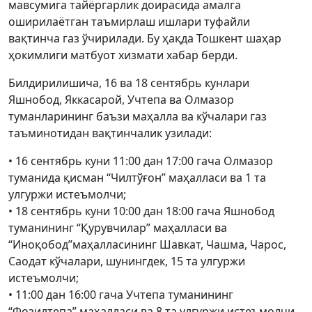
мавсумига тайёргарлик доирасида амалга
оширилаётган таъмирлаш ишлари туфайли
вақтинча газ ўчирилади. Бу ҳақда Тошкент шаҳар
ҳокимлиги матбуот хизмати хабар берди.
Билдирилишича, 16 ва 18 сентябрь кунлари
Яшнобод, Яккасарой, Учтепа ва Олмазор
туманларининг баъзи маҳалла ва кўчалари газ
таъминотидан вақтинчалик узилади:
• 16 сентябрь куни 11:00 дан 17:00 гача Олмазор
туманида қисман “Чилтўғон” маҳалласи ва 1 та
улгуржи истеъмолчи;
• 18 сентябрь куни 10:00 дан 18:00 гача Яшнобод
туманининг “Қурувчилар” маҳалласи ва
“Иноқобод”маҳалласининг Шавкат, Чашма, Чарос,
Саодат кўчалари, шунингдек, 15 та улгуржи
истеъмолчи;
• 11:00 дан 16:00 гача Учтепа туманининг
“Фозилтепа” маҳалласи ва 8 та улгуржи истеъмолчи.