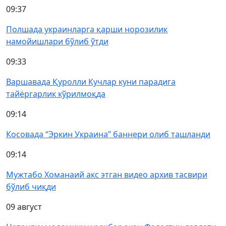
09:37
Полшада украинларга қарши норозилик
намойишлари бўлиб ўтди
09:33
Варшавада Қуролли Кучлар куни парадига
тайёргарлик кўрилмоқда
09:14
Косовада “Эркин Украина” баннери олиб ташланди
09:14
Мужтабо Хоманаий акс этган видео архив тасвири
бўлиб чиқди
09 август