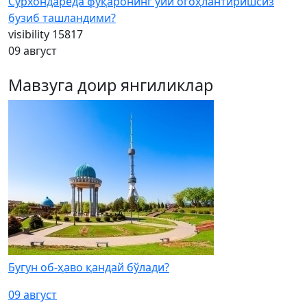
Сурхондарёда фуқаронинг уйи огоҳлантиришсиз
бузиб ташландими?
visibility
15817
09 август
Мавзуга доир янгиликлар
Бугун об-ҳаво қандай бўлади?
09 август