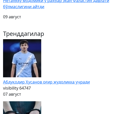
Нетаняху модомики у раҳбар экан Фаластин давлати
бўлмаслигини айтди
09 август
Тренддагилар
Абдуқодир Ҳусанов оғир жудоликка учради
visibility
64747
07 август