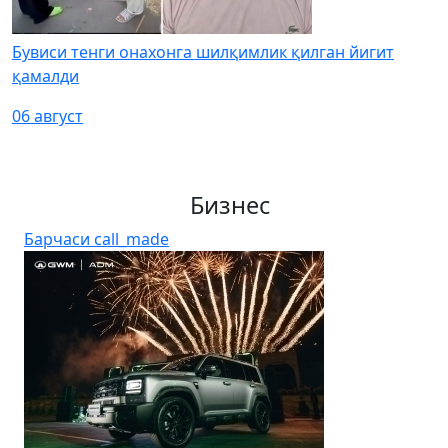
Бувиси тенги онахонга шилқимлик қилган йигит
қамалди
06 август
Бизнес
Барчаси
call_made