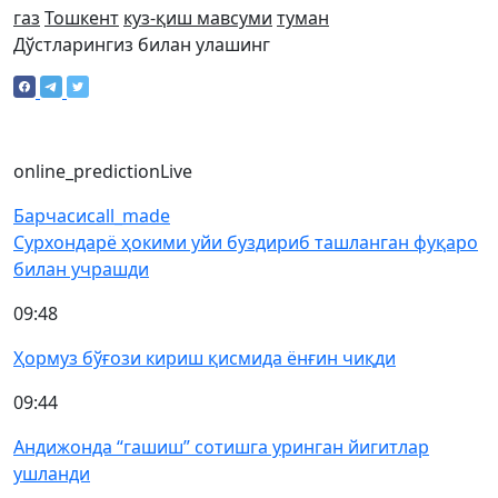
газ
Тошкент
куз-қиш мавсуми
туман
Дўстларингиз билан улашинг
online_prediction
Live
Барчаси
call_made
Сурхондарё ҳокими уйи буздириб ташланган фуқаро
билан учрашди
09:48
Ҳормуз бўғози кириш қисмида ёнғин чиқди
09:44
Андижонда “гашиш” сотишга уринган йигитлар
ушланди