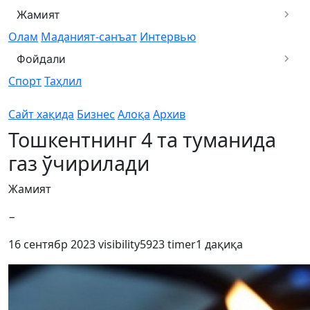
Жамият
Олам
Маданият-санъат
Интервью
Фойдали
Спорт
Таҳлил
Сайт хақида
Бизнес
Алоқа
Архив
Тошкентнинг 4 та туманида
газ ўчирилади
Жамият
−
16 сентябр 2023
visibility
5923
timer
1 дақиқа