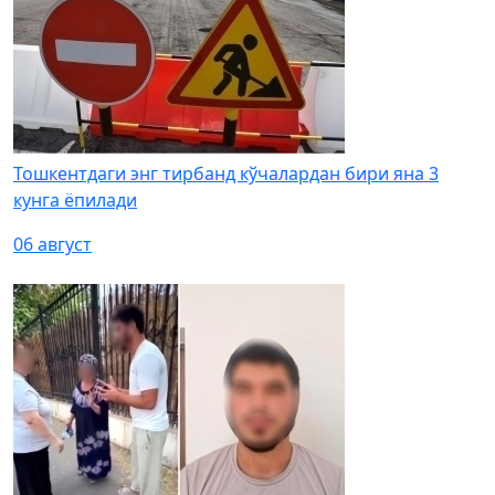
Тошкентдаги энг тирбанд кўчалардан бири яна 3
кунга ёпилади
06 август