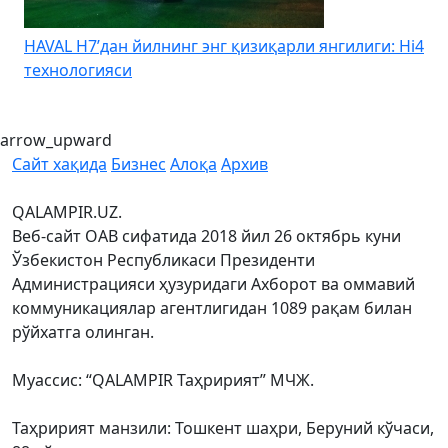
HAVAL H7’дан йилнинг энг қизиқарли янгилиги: Hi4
K
технологияси
arrow_upward
Сайт хақида
Бизнес
Алоқа
Архив
QALAMPIR.UZ.
Веб-сайт ОАВ сифатида 2018 йил 26 октябрь куни
Ўзбекистон Республикаси Президенти
Администрацияси ҳузуридаги Ахборот ва оммавий
коммуникациялар агентлигидан 1089 рақам билан
рўйхатга олинган.
Муассис: “QALAMPIR Таҳририят” МЧЖ.
Таҳририят манзили: Тошкент шаҳри, Беруний кўчаси,