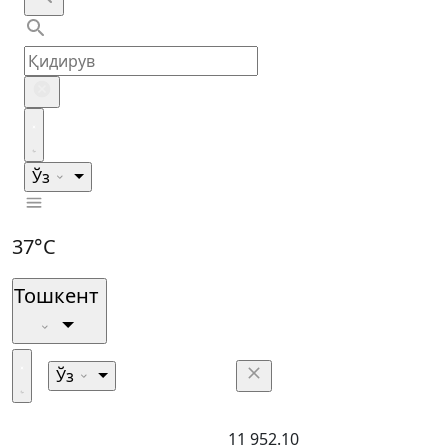
Ўз
37°C
Тошкент
Ўз
11 952.10