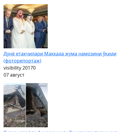
Дунё етакчилари Маккада жума намозини ўқиди
(фоторепортаж)
visibility
20170
07 август