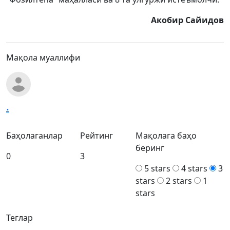
Акобир Сайидов
Мақола муаллифи
.
Баҳолаганлар
Рейтинг
Мақолага баҳо
беринг
0
3
5 stars
4 stars
3
stars
2 stars
1
stars
Теглар