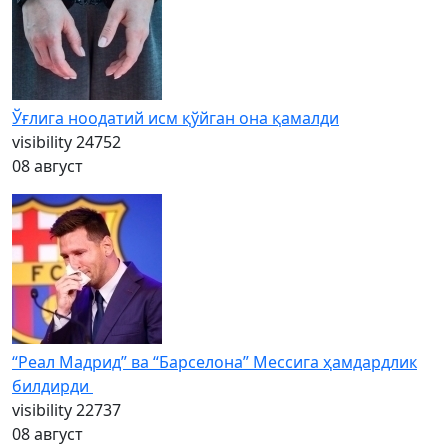
Ўғлига ноодатий исм қўйган она қамалди
visibility
24752
08 август
“Реал Мадрид” ва “Барселона” Мессига ҳамдардлик
билдирди
visibility
22737
08 август