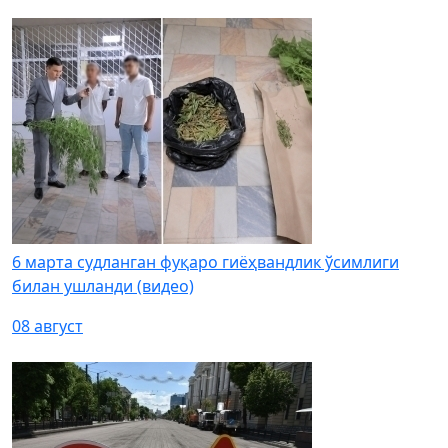
6 марта судланган фуқаро гиёҳвандлик ўсимлиги
билан ушланди (видео)
08 август