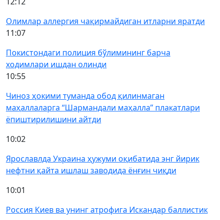
12:12
Олимлар аллергия чақирмайдиган итларни яратди
11:07
Покистондаги полиция бўлимининг барча
ходимлари ишдан олинди
10:55
Чиноз ҳокими туманда обод қилинмаган
маҳаллаларга “Шармандали маҳалла” плакатлари
ёпиштирилишини айтди
10:02
Ярославлда Украина ҳужуми оқибатида энг йирик
нефтни қайта ишлаш заводида ёнғин чиқди
10:01
Россия Киев ва унинг атрофига Искандар баллистик