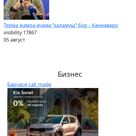
Терма жамоа ичида “каламуш” бор – Каннаваро
visibility
17867
05 август
Бизнес
Барчаси
call_made