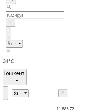
Ўз
34°C
Тошкент
Ўз
11 886.72