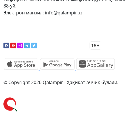
88-уй.
Электрон манзил: info@qalampir.uz
© Copyright 2026 Qalampir - Ҳақиқат аччиқ бўлади.