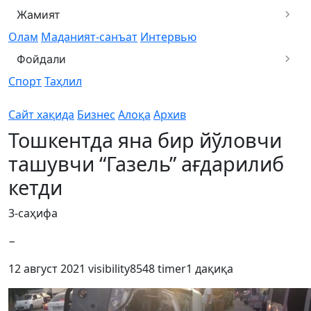
Жамият
Олам
Маданият-санъат
Интервью
Фойдали
Спорт
Таҳлил
Сайт хақида
Бизнес
Алоқа
Архив
Тошкентда яна бир йўловчи
ташувчи “Газель” ағдарилиб
кетди
3-саҳифа
−
12 август 2021
visibility
8548
timer
1 дақиқа