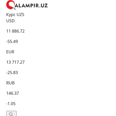
Курс UZS
USD
11 886.72
-55.49
EUR
13 717.27
-25.83
RUB
146.37
-1.05