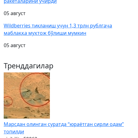
ракеталарини учирди
05 август
Wildberries тикланиш учун 1,3 трлн рублгача
маблаққа муҳтож бўлиши мумкин
05 август
Тренддагилар
Марсдан олинган суратда “юраётган сирли одам”
топилди