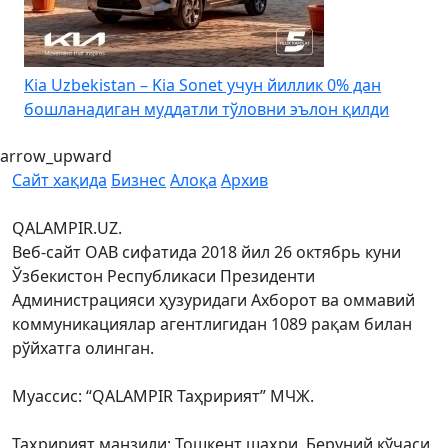
4
Kia Uzbekistan – Kia Sonet учун йиллик 0% дан
бошланадиган муддатли тўловни эълон қилди
arrow_upward
Сайт хақида
Бизнес
Алоқа
Архив
QALAMPIR.UZ.
Веб-сайт ОАВ сифатида 2018 йил 26 октябрь куни
Ўзбекистон Республикаси Президенти
Администрацияси ҳузуридаги Ахборот ва оммавий
коммуникациялар агентлигидан 1089 рақам билан
рўйхатга олинган.
Муассис: “QALAMPIR Таҳририят” МЧЖ.
Таҳририят манзили: Тошкент шаҳри, Беруний кўчаси,