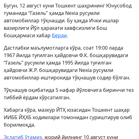
Бугун, 12 август куни Тошкент шаҳрининг Юнусобод
туманида “Газель” ҳамда Nexia русумли
автомобиллар тўқнашди. Бу ҳақда Ички ишлар
вазирлиги Йўл ҳаракати хавфсизлиги Бош
бошқармаси хабар
берди
.
Дастлабки маълумотларга кўра, соат 19:00 ларда
1967 йилда туғилган ҳайдовчи Ф.К. бошқарувидаги
“Газель” русумли ҳамда 1995 йилда туғилган
ҳайдовчи Ж.Р. бошқарувидаги Nexia русумли
автомобиллар иштирокида тўқнашув содир бўлган.
Тўқнашув оқибатида 5 нафар йўловчига биринчи тез
тиббий ёрдам кўрсатилган.
Хабарга кўра, мазкур ЙТҲ юзасидан Тошкент шаҳар
ИИББ ЙҲХБ ходимлари томонидан суриштирув олиб
борилмоқда.
Эслатиб ўтамиз
, жорий йилнинг 10 август куни