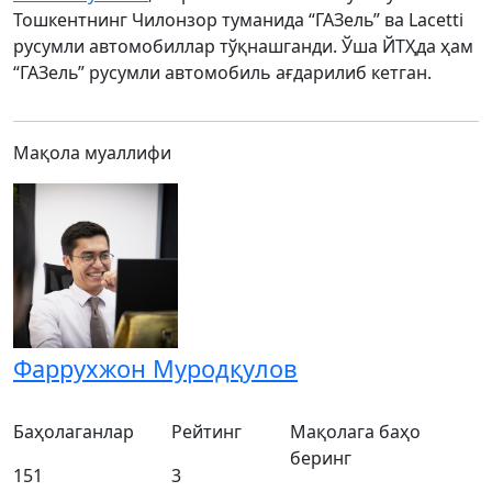
Тошкентнинг Чилонзор туманида “ГАЗель” ва Lacetti
русумли автомобиллар тўқнашганди. Ўша ЙТҲда ҳам
“ГАЗель” русумли автомобиль ағдарилиб кетган.
Мақола муаллифи
Фаррухжон Муродқулов
Баҳолаганлар
Рейтинг
Мақолага баҳо
беринг
151
3