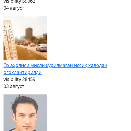
visibility
59062
04 август
Ер аҳолиси мисли кўрилмаган иссиқ ҳаводан
огоҳлантирилди
visibility
28459
03 август