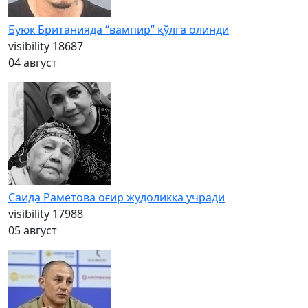
Буюк Британияда “вампир” қўлга олинди
visibility
18687
04 август
Саида Раметова оғир жудоликка учради
visibility
17988
05 август