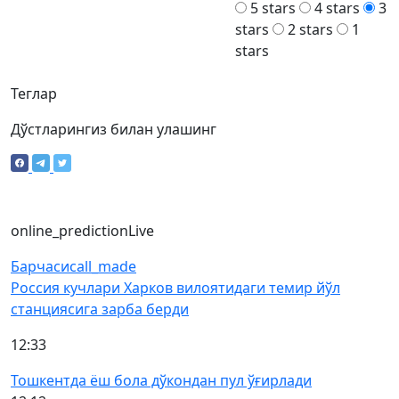
5 stars
4 stars
3
stars
2 stars
1
stars
Теглар
Дўстларингиз билан улашинг
online_prediction
Live
Барчаси
call_made
Россия кучлари Харков вилоятидаги темир йўл
станциясига зарба берди
12:33
Тошкентда ёш бола дўкондан пул ўғирлади