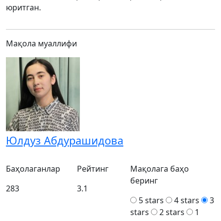
юритган.
Мақола муаллифи
Юлдуз Абдурашидова
Баҳолаганлар
Рейтинг
Мақолага баҳо
беринг
283
3.1
5 stars
4 stars
3
stars
2 stars
1