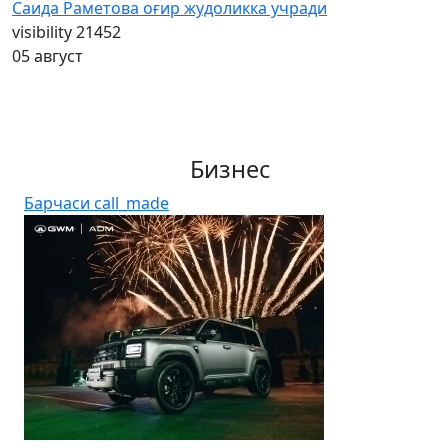
Саида Раметова оғир жудоликка учради
visibility
21452
05 август
Бизнес
Барчаси
call_made