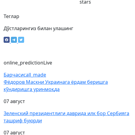
stars
Теглар
Дўстларингиз билан улашинг
online_prediction
Live
Барчаси
call_made
Фёдоров Маскни Украинага ёрдам беришга
кўндиришга уринмоқда
07 август
Зеленский президентлиги даврида илк бор Сербияга
ташриф буюрди
07 август