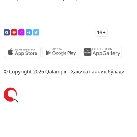
© Copyright 2026 Qalampir - Ҳақиқат аччиқ бўлади.