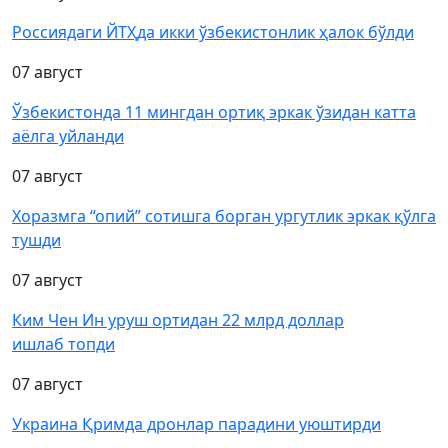
Россиядаги ЙТҲда икки ўзбекистонлик ҳалок бўлди
07 август
Ўзбекистонда 11 мингдан ортиқ эркак ўзидан катта
аёлга уйланди
07 август
Хоразмга “опий” сотишга борган ургутлик эркак қўлга
тушди
07 август
Ким Чен Ин уруш ортидан 22 млрд доллар
ишлаб топди
07 август
Украина Қримда дронлар парадини уюштирди