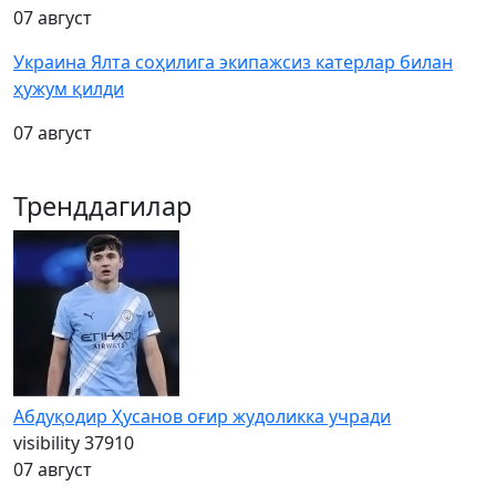
07 август
Украина Ялта соҳилига экипажсиз катерлар билан
ҳужум қилди
07 август
Тренддагилар
Абдуқодир Ҳусанов оғир жудоликка учради
visibility
37910
07 август