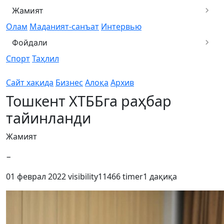
Жамият
Олам
Маданият-санъат
Интервью
Фойдали
Спорт
Таҳлил
Сайт хақида
Бизнес
Алоқа
Архив
Тошкент ХТББга раҳбар
тайинланди
Жамият
−
01 феврал 2022
visibility
11466
timer
1 дақиқа