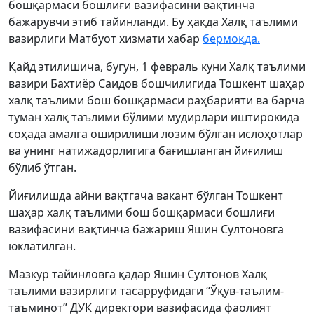
бошқармаси бошлиғи вазифасини вақтинча
бажарувчи этиб тайинланди. Бу ҳақда Халқ таълими
вазирлиги Матбуот хизмати хабар
бермоқда.
Қайд этилишича, бугун, 1 февраль куни Халқ таълими
вазири Бахтиёр Саидов бошчилигида Тошкент шаҳар
халқ таълими бош бошқармаси раҳбарияти ва барча
туман халқ таълими бўлими мудирлари иштирокида
соҳада амалга оширилиши лозим бўлган ислоҳотлар
ва унинг натижадорлигига бағишланган йиғилиш
бўлиб ўтган.
Йиғилишда айни вақтгача вакант бўлган Тошкент
шаҳар халқ таълими бош бошқармаси бошлиғи
вазифасини вақтинча бажариш Яшин Султоновга
юклатилган.
Мазкур тайинловга қадар Яшин Султонов Халқ
таълими вазирлиги тасарруфидаги “Ўқув-таълим-
таъминот” ДУК директори вазифасида фаолият