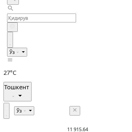
Ўз
27°C
Тошкент
Ўз
11 915.64