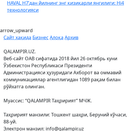
HAVAL H7’дан йилнинг энг қизиқарли янгилиги: Hi4
K
технологияси
arrow_upward
Сайт хақида
Бизнес
Алоқа
Архив
QALAMPIR.UZ.
Веб-сайт ОАВ сифатида 2018 йил 26 октябрь куни
Ўзбекистон Республикаси Президенти
Администрацияси ҳузуридаги Ахборот ва оммавий
коммуникациялар агентлигидан 1089 рақам билан
рўйхатга олинган.
Муассис: “QALAMPIR Таҳририят” МЧЖ.
Таҳририят манзили: Тошкент шаҳри, Беруний кўчаси,
88-уй.
Электрон манзил: info@qalampir.uz