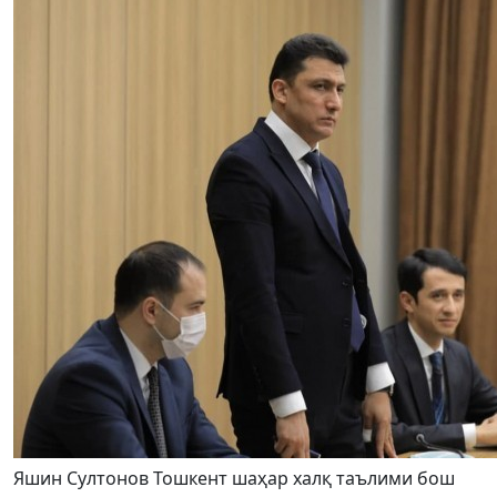
Яшин Султонов Тошкент шаҳар халқ таълими бош