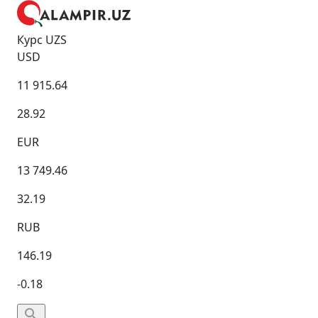
Курс UZS
USD
11 915.64
28.92
EUR
13 749.46
32.19
RUB
146.19
-0.18