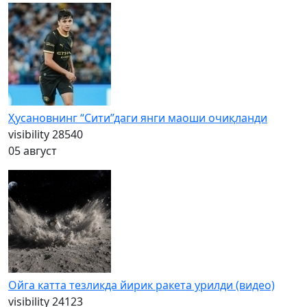
Ҳусановнинг “Сити”даги янги маоши очиқланди
visibility
28540
05 август
Ойга катта тезликда йирик ракета урилди (видео)
visibility
24123